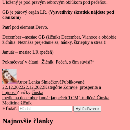
Uložený je pod pravým rebrovým oblúkom pod pečeňou.
GB je párový orgán LR.
(Vysvetlivky skratiek nájdete pod
článkom)
Patrí pod element Drevo.
December –mesiac GB (žlčník) December, Vianoce a obdobie
žlčníka. Neznáša prejedanie sa, hádky, škriepky a stres!!!
Január – mesiac LR (pečeň)
Pokračovať v čítaní
„Žlčník, Pečeň, s čím súvisí?“
Autor
Lenka Slniečková
Publikované
22.12.2022
22.12.2022
Kategórie
Zdravie, prosperita a
hojnosť
Značky
čínska
medicína
,
december
,
január
,
jar
,
pečeň
,
TCM
,
Tradičná Čínska
Medicína
,
žlčník
Hľadať:
Vyhľadávanie
Najnovšie články