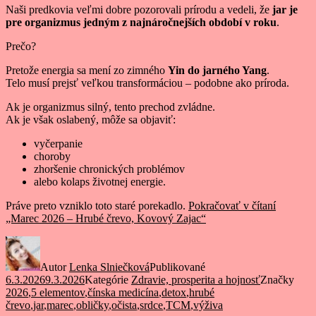
Naši predkovia veľmi dobre pozorovali prírodu a vedeli, že
jar je
pre organizmus jedným z najnáročnejších období v roku
.
Prečo?
Pretože energia sa mení zo zimného
Yin do jarného Yang
.
Telo musí prejsť veľkou transformáciou – podobne ako príroda.
Ak je organizmus silný, tento prechod zvládne.
Ak je však oslabený, môže sa objaviť:
vyčerpanie
choroby
zhoršenie chronických problémov
alebo kolaps životnej energie.
Práve preto vzniklo toto staré porekadlo.
Pokračovať v čítaní
„Marec 2026 – Hrubé črevo, Kovový Zajac“
Autor
Lenka Slniečková
Publikované
6.3.2026
9.3.2026
Kategórie
Zdravie, prosperita a hojnosť
Značky
2026
,
5 elementov
,
čínska medicína
,
detox
,
hrubé
črevo
,
jar
,
marec
,
obličky
,
očista
,
srdce
,
TCM
,
výživa