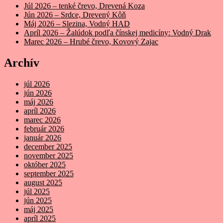
Júl 2026 – tenké črevo, Drevená Koza
Jún 2026 – Srdce, Drevený Kôň
Máj 2026 – Slezina, Vodný HAD
Apríl 2026 – Žalúdok podľa čínskej medicíny: Vodný Drak
Marec 2026 – Hrubé črevo, Kovový Zajac
Archív
júl 2026
jún 2026
máj 2026
apríl 2026
marec 2026
február 2026
január 2026
december 2025
november 2025
október 2025
september 2025
august 2025
júl 2025
jún 2025
máj 2025
apríl 2025