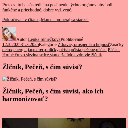
Preto sa treba sústrediť na posilnenie týchto orgánov aby boli
funkčné a priechodné, dobre vyživené.
Pokračovať v čítaní
„Marec – poberaj sa starec“
Autor
Lenka Slniečková
Publikované
12.3.2025
31.3.2025
Kategórie
Zdravie, prosperita a hojnosť
Značky
detox
,
energia
,
jar
,
marec
,
obličky
,
očista
,
očista pečene
,
pľúca
,
Pľúca.
Hrubé črevo
,
slezina
,
srdce
,
starec
,
žalúdok
,
zdravie
,
žlčník
Žlčník, Pečeň, s čím súvisí?
Žlčník, Pečeň, s čím súvisí, ako ich
harmonizovať?