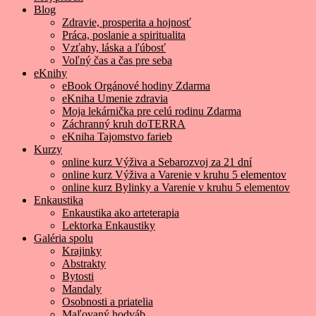
Blog
Zdravie, prosperita a hojnosť
Práca, poslanie a spiritualita
Vzťahy, láska a ľúbosť
Voľný čas a čas pre seba
eKnihy
eBook Orgánové hodiny Zdarma
eKniha Umenie zdravia
Moja lekárnička pre celú rodinu Zdarma
Záchranný kruh doTERRA
eKniha Tajomstvo farieb
Kurzy
online kurz Výživa a Sebarozvoj za 21 dní
online kurz Výživa a Varenie v kruhu 5 elementov
online kurz Bylinky a Varenie v kruhu 5 elementov
Enkaustika
Enkaustika ako arteterapia
Lektorka Enkaustiky
Galéria spolu
Krajinky
Abstrakty
Bytosti
Mandaly
Osobnosti a priatelia
Maľovaný hodváb