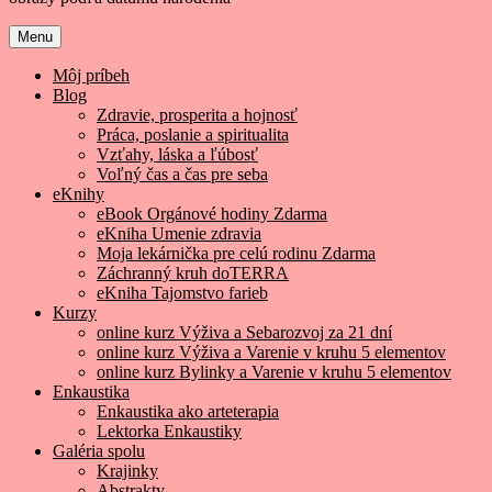
Menu
Môj príbeh
Blog
Zdravie, prosperita a hojnosť
Práca, poslanie a spiritualita
Vzťahy, láska a ľúbosť
Voľný čas a čas pre seba
eKnihy
eBook Orgánové hodiny Zdarma
eKniha Umenie zdravia
Moja lekárnička pre celú rodinu Zdarma
Záchranný kruh doTERRA
eKniha Tajomstvo farieb
Kurzy
online kurz Výživa a Sebarozvoj za 21 dní
online kurz Výživa a Varenie v kruhu 5 elementov
online kurz Bylinky a Varenie v kruhu 5 elementov
Enkaustika
Enkaustika ako arteterapia
Lektorka Enkaustiky
Galéria spolu
Krajinky
Abstrakty