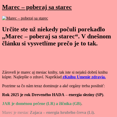
Marec – poberaj sa starec
Určite ste už niekedy počuli porekadlo
,,Marec – poberaj sa starec“. V dnešnom
článku si vysvetlíme prečo je to tak.
Zároveň je marec aj mesiac knihy, tak iste si nejakú dobrú knihu
kúpte. Najlepšie o zdraví. Napríklad
eKnihu Umenie zdravia.
Pozrime sa čo nám teraz dominuje a aké orgány treba posilniť:
Rok 2025 je rok Dreveného HADA
–
energia sleziny (SP)
.
JAR je doménou pečene (LR) a žlčníka (GB)
.
Marec je mesiac
Zajaca – energia hrubého čreva (Li).