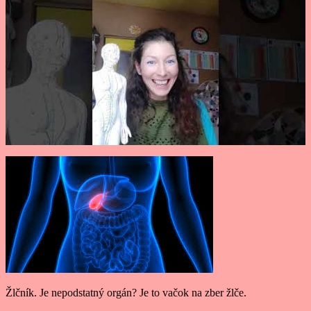
Žlčník. Je nepodstatný orgán? Je to vačok na zber žlče.