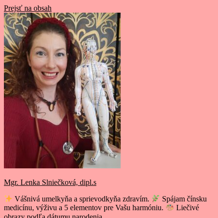
Prejsť na obsah
Mgr. Lenka Slniečková, dipl.s
Vášnivá umelkyňa a sprievodkyňa zdravím.
Spájam čínsku
medicínu, výživu a 5 elementov pre Vašu harmóniu.
Liečivé
obrazy podľa dátumu narodenia