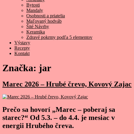
Bytosti
Mandaly
Osobnosti a priatelia
Maľovaný hodváb
Šité Návrhy
Keramika
Zdravé pokrmy podľa 5 elementov
Výstavy
Recepty
Kontakt
Značka:
jar
Marec 2026 – Hrubé črevo, Kovový Zajac
Prečo sa hovorí „Marec – poberaj sa
starec?“ Od 5.3. – do 4.4. je mesiac v
energii Hrubého čreva.