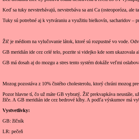
Keď sa tuky nevstrebávajú, nevstrebáva sa ani Ca (osteoporóza, ale 
Tuky sú potrebné aj k vytváraniu a využitiu bielkovín, sacharidov – p
Žlč je médiom na vylučovanie látok, ktoré sú rozpustné vo vode. Odvá
GB meridián ide cez celé telo, pozrite si videjko kde som ukazovala a
GB má dosah aj do mozgu a stres tento systém dokáže veľmi oslabo
Mozog pozostáva z 10% čistého cholesterolu, ktorý chráni mozog pr
Pozor hlavne tí, čo už máte GB vybratý. Žlč prekvapkáva neustále, u
žlče. A GB meridián ide cez bedrové kĺby. A podľa výskumov má vybra
Vystvetlivky:
GB: žlčník
LR: pečeň