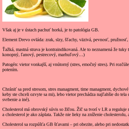
Však aj je v ústach pachuť horká, je to patológia GB.
Element Drevo ovláda: zrak, slzy, šľachy, väzivá, pevnosť, pružnosť, si
Ťažká, mastná strava je kontraindikovaná. Ale to neznamená že tuky t
konopný, ľanový, pestrecový, marhuľový…)
Patogén: vietor vonkajší, aj vnútorný (stres, emočný stres). Pri ro
potením.
Chrániť sa pred stresom, stres managment, time managment, dychové cv
keby ste chceli ozvyte sa mi), lebo vietor prechádza najľahšie do tela 
svrbenie a iné).
Cholesterol má obrovský súvis so žlčou. Žlč sa tvorí v LR a reguluje
a cholesterol je ako záplata. Takže nie lieky na zníženie cholesterolu,
Cholesterol sa rozpúšťa GB šťavami – pri obezite, alebo pri nedostat