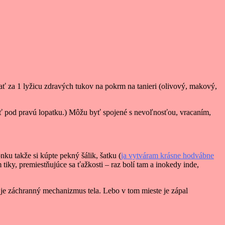
vať za 1 lyžicu zdravých tukov na pokrm na tanieri (olivový, makový,
vať pod pravú lopatku.) Môžu byť spojené s nevoľnosťou, vracaním,
ku takže si kúpte pekný šálik, šatku (
ja vytváram krásne hodvábne
m tiky, premiestňujúce sa ťažkosti – raz bolí tam a inokedy inde,
u je záchranný mechanizmus tela. Lebo v tom mieste je zápal