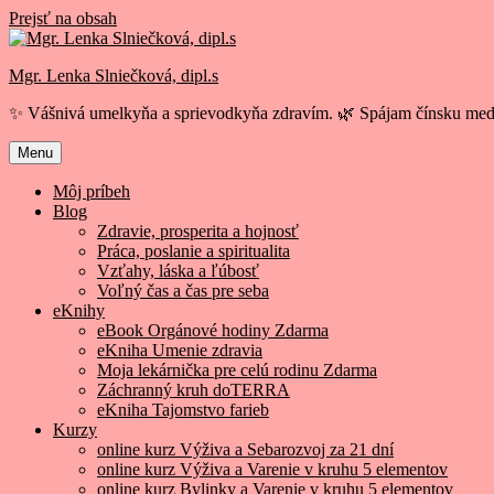
Prejsť na obsah
Mgr. Lenka Slniečková, dipl.s
✨ Vášnivá umelkyňa a sprievodkyňa zdravím. 🌿 Spájam čínsku medi
Menu
Môj príbeh
Blog
Zdravie, prosperita a hojnosť
Práca, poslanie a spiritualita
Vzťahy, láska a ľúbosť
Voľný čas a čas pre seba
eKnihy
eBook Orgánové hodiny Zdarma
eKniha Umenie zdravia
Moja lekárnička pre celú rodinu Zdarma
Záchranný kruh doTERRA
eKniha Tajomstvo farieb
Kurzy
online kurz Výživa a Sebarozvoj za 21 dní
online kurz Výživa a Varenie v kruhu 5 elementov
online kurz Bylinky a Varenie v kruhu 5 elementov