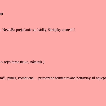
m)
Neznáša prejedanie sa, hádky, škriepky a stres!!!
v tejto farbe tielko, nátelník )
kimči, pikles, kombucha… prirodzene fermentované potraviny sú najlepš