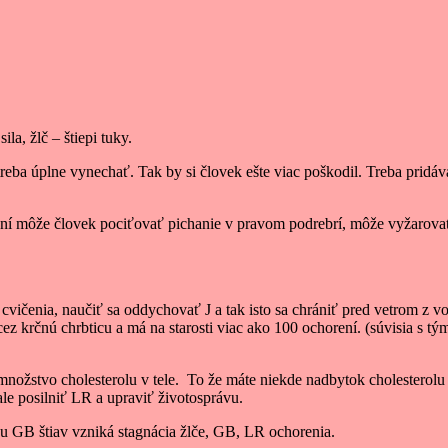
la, žlč – štiepi tuky.
reba úplne vynechať. Tak by si človek ešte viac poškodil. Treba pridá
zčúlení môže človek pociťovať pichanie v pravom podrebrí, môže vyžaro
ičenia, naučiť sa oddychovať J a tak isto sa chrániť pred vetrom z von
cez krčnú chrbticu a má na starosti viac ako 100 ochorení. (súvisia s tý
 množstvo cholesterolu v tele. To že máte niekde nadbytok cholesterol
 ale posilniť LR a upraviť životosprávu.
ku GB štiav vzniká stagnácia žlče, GB, LR ochorenia.