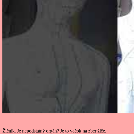
Žlčník. Je nepodstatný orgán? Je to vačok na zber žlče.