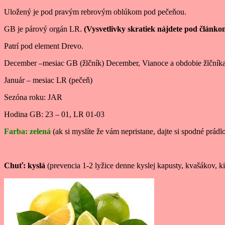
Uložený je pod pravým rebrovým oblúkom pod pečeňou.
GB je párový orgán LR.
(Vysvetlivky skratiek nájdete pod článko
Patrí pod element Drevo.
December –mesiac GB (žlčník) December, Vianoce a obdobie žlčníka. 
Január – mesiac LR (pečeň)
Sezóna roku: JAR
Hodina GB: 23 – 01, LR 01-03
Farba: zelená
(ak si myslíte že vám nepristane, dajte si spodné prádlo 
Chuť: kyslá
(prevencia 1-2 lyžice denne kyslej kapusty, kvašákov, 