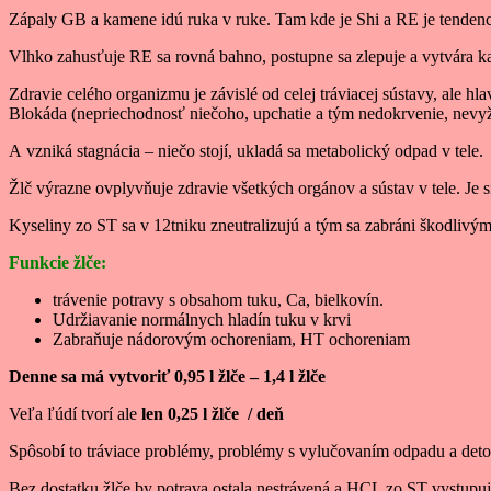
Zápaly GB a kamene idú ruka v ruke. Tam kde je Shi a RE je tendenc
Vlhko zahusťuje RE sa rovná bahno, postupne sa zlepuje a vytvára 
Zdravie celého organizmu je závislé od celej tráviacej sústavy, ale
Blokáda (nepriechodnosť niečoho, upchatie a tým nedokrvenie, nevyži
A vzniká stagnácia – niečo stojí, ukladá sa metabolický odpad v tele.
Žlč výrazne ovplyvňuje zdravie všetkých orgánov a sústav v tele. Je si
Kyseliny zo ST sa v 12tniku zneutralizujú a tým sa zabráni škodlivý
Funkcie žlče:
trávenie potravy s obsahom tuku, Ca, bielkovín.
Udržiavanie normálnych hladín tuku v krvi
Zabraňuje nádorovým ochoreniam, HT ochoreniam
Denne sa má vytvoriť 0,95 l žlče – 1,4 l žlče
Veľa ľúdí tvorí ale
len 0,25 l žlče / deň
Spôsobí to tráviace problémy, problémy s vylučovaním odpadu a deto
Bez dostatku žlče by potrava ostala nestrávená a HCL zo ST vystupuj