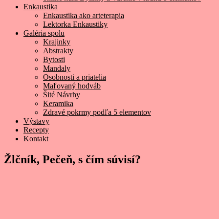
Enkaustika
Enkaustika ako arteterapia
Lektorka Enkaustiky
Galéria spolu
Krajinky
Abstrakty
Bytosti
Mandaly
Osobnosti a priatelia
Maľovaný hodváb
Šité Návrhy
Keramika
Zdravé pokrmy podľa 5 elementov
Výstavy
Recepty
Kontakt
Žlčník, Pečeň, s čím súvisí?