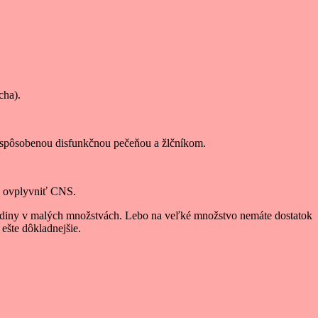
cha).
 spôsobenou disfunkčnou pečeňou a žlčníkom.
e ovplyvniť CNS.
4 hodiny v malých množstvách. Lebo na veľké množstvo nemáte dostatok
ešte dôkladnejšie.