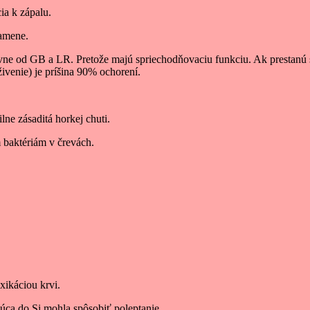
ia k zápalu.
kamene.
 hlavne od GB a LR. Pretože majú spriechodňovaciu funkciu. Ak prestan
venie) je príšina 90% ochorení.
lne zásaditá horkej chuti.
m baktériám v črevách.
xikáciou krvi.
úca do Si mohla spôsobiť poleptanie.