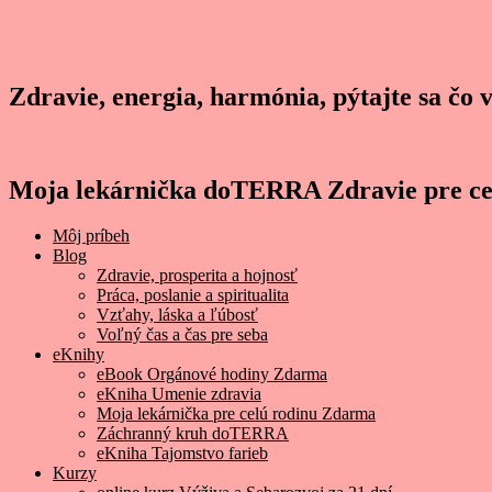
Zdravie, energia, harmónia, pýtajte sa čo 
Moja lekárnička doTERRA Zdravie pre ce
Môj príbeh
Blog
Zdravie, prosperita a hojnosť
Práca, poslanie a spiritualita
Vzťahy, láska a ľúbosť
Voľný čas a čas pre seba
eKnihy
eBook Orgánové hodiny Zdarma
eKniha Umenie zdravia
Moja lekárnička pre celú rodinu Zdarma
Záchranný kruh doTERRA
eKniha Tajomstvo farieb
Kurzy