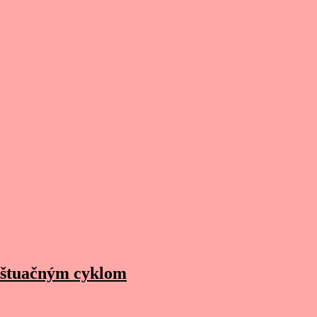
nštuačným cyklom