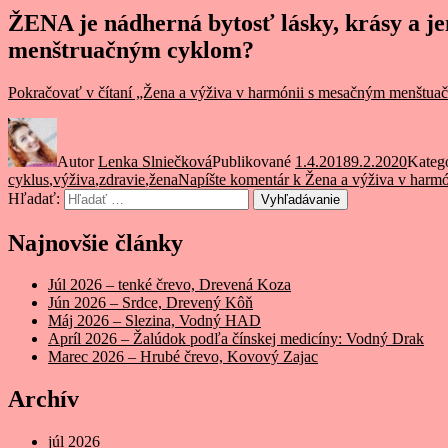
ŽENA je nádherná bytosť lásky, krásy a je
menštruačným cyklom?
Pokračovať v čítaní
„Žena a výživa v harmónii s mesačným menštua
Autor
Lenka Slniečková
Publikované
1.4.2018
9.2.2020
Kateg
cyklus
,
výživa
,
zdravie
,
žena
Napíšte komentár
k Žena a výživa v harm
Hľadať:
Vyhľadávanie
Najnovšie články
Júl 2026 – tenké črevo, Drevená Koza
Jún 2026 – Srdce, Drevený Kôň
Máj 2026 – Slezina, Vodný HAD
Apríl 2026 – Žalúdok podľa čínskej medicíny: Vodný Drak
Marec 2026 – Hrubé črevo, Kovový Zajac
Archív
júl 2026