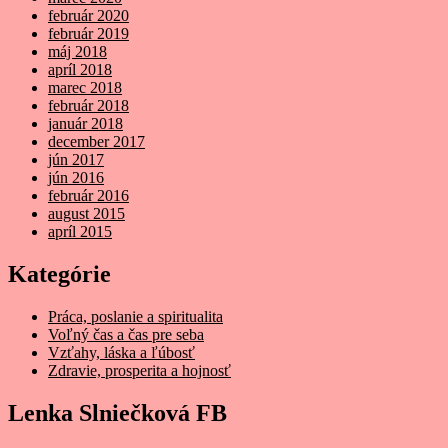
február 2020
február 2019
máj 2018
apríl 2018
marec 2018
február 2018
január 2018
december 2017
jún 2017
jún 2016
február 2016
august 2015
apríl 2015
Kategórie
Práca, poslanie a spiritualita
Voľný čas a čas pre seba
Vzťahy, láska a ľúbosť
Zdravie, prosperita a hojnosť
Lenka Slniečková FB