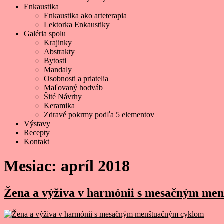
Enkaustika
Enkaustika ako arteterapia
Lektorka Enkaustiky
Galéria spolu
Krajinky
Abstrakty
Bytosti
Mandaly
Osobnosti a priatelia
Maľovaný hodváb
Šité Návrhy
Keramika
Zdravé pokrmy podľa 5 elementov
Výstavy
Recepty
Kontakt
Mesiac:
apríl 2018
Žena a výživa v harmónii s mesačným me