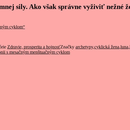
mnej sily. Ako však správne vyživiť nežné 
čným cyklom“
órie
Zdravie, prosperita a hojnosť
Značky
archetypy
,
cyklická žena
,
luna
,
ónii s mesačným menštuačným cyklom