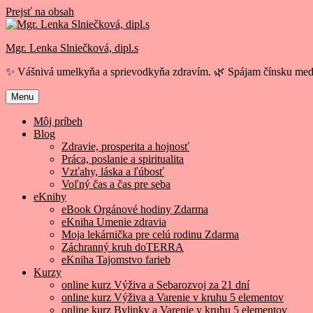
Prejsť na obsah
Mgr. Lenka Slniečková, dipl.s
✨ Vášnivá umelkyňa a sprievodkyňa zdravím. 🌿 Spájam čínsku medi
Menu
Môj príbeh
Blog
Zdravie, prosperita a hojnosť
Práca, poslanie a spiritualita
Vzťahy, láska a ľúbosť
Voľný čas a čas pre seba
eKnihy
eBook Orgánové hodiny Zdarma
eKniha Umenie zdravia
Moja lekárnička pre celú rodinu Zdarma
Záchranný kruh doTERRA
eKniha Tajomstvo farieb
Kurzy
online kurz Výživa a Sebarozvoj za 21 dní
online kurz Výživa a Varenie v kruhu 5 elementov
online kurz Bylinky a Varenie v kruhu 5 elementov