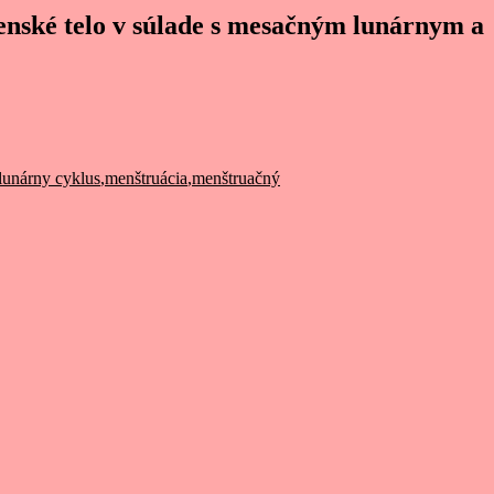
ženské telo v súlade s mesačným lunárnym a
lunárny cyklus
,
menštruácia
,
menštruačný