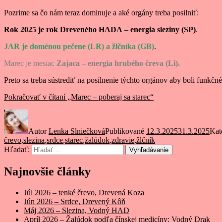
Pozrime sa čo nám teraz dominuje a aké orgány treba posilniť:
Rok 2025 je rok Dreveného HADA
–
energia sleziny (SP)
.
JAR je doménou pečene (LR) a žlčníka (GB)
.
Marec je mesiac
Zajaca – energia hrubého čreva (Li).
Preto sa treba sústrediť na posilnenie týchto orgánov aby boli funkčn
Pokračovať v čítaní
„Marec – poberaj sa starec“
Autor
Lenka Slniečková
Publikované
12.3.2025
31.3.2025
Kat
črevo
,
slezina
,
srdce
,
starec
,
žalúdok
,
zdravie
,
žlčník
Hľadať:
Vyhľadávanie
Najnovšie články
Júl 2026 – tenké črevo, Drevená Koza
Jún 2026 – Srdce, Drevený Kôň
Máj 2026 – Slezina, Vodný HAD
Apríl 2026 – Žalúdok podľa čínskej medicíny: Vodný Drak