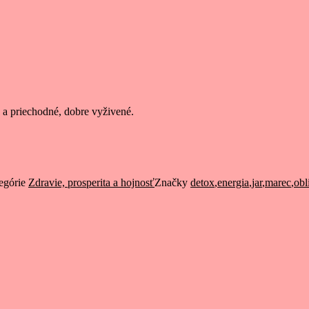
é a priechodné, dobre vyživené.
egórie
Zdravie, prosperita a hojnosť
Značky
detox
,
energia
,
jar
,
marec
,
obl