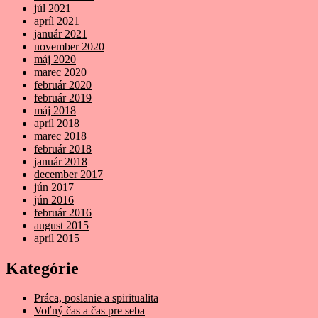
júl 2021
apríl 2021
január 2021
november 2020
máj 2020
marec 2020
február 2020
február 2019
máj 2018
apríl 2018
marec 2018
február 2018
január 2018
december 2017
jún 2017
jún 2016
február 2016
august 2015
apríl 2015
Kategórie
Práca, poslanie a spiritualita
Voľný čas a čas pre seba