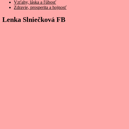
Vzťahy, láska a ľúbosť
Zdravie, prosperita a hojnosť
Lenka Slniečková FB