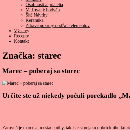
Osobnosti a priatelia
Maľovaný hodváb
Šité Návrhy
Keramika
Zdravé pokrmy podľa 5 elementov
Výstavy
Recepty
Kontakt
Značka:
starec
Marec – poberaj sa starec
Určite ste už niekedy počuli porekadlo ,,M
Zároveň je marec aj mesiac knihy, tak iste si nejakú dobrú knihu kúpt