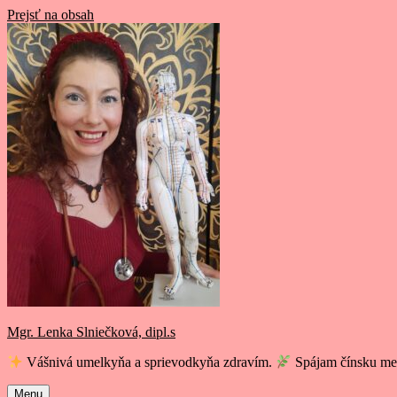
Prejsť na obsah
Mgr. Lenka Slniečková, dipl.s
Vášnivá umelkyňa a sprievodkyňa zdravím.
Spájam čínsku med
Menu