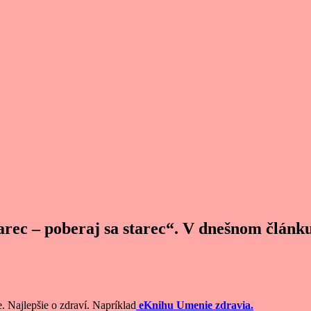
arec – poberaj sa starec“. V dnešnom článku 
e. Najlepšie o zdraví. Napríklad
eKnihu Umenie zdravia.