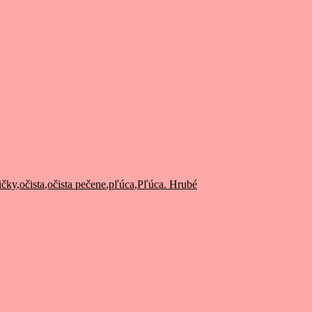
ičky
,
očista
,
očista pečene
,
pľúca
,
Pľúca. Hrubé