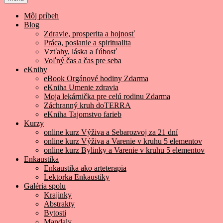
Môj príbeh
Blog
Zdravie, prosperita a hojnosť
Práca, poslanie a spiritualita
Vzťahy, láska a ľúbosť
Voľný čas a čas pre seba
eKnihy
eBook Orgánové hodiny Zdarma
eKniha Umenie zdravia
Moja lekárnička pre celú rodinu Zdarma
Záchranný kruh doTERRA
eKniha Tajomstvo farieb
Kurzy
online kurz Výživa a Sebarozvoj za 21 dní
online kurz Výživa a Varenie v kruhu 5 elementov
online kurz Bylinky a Varenie v kruhu 5 elementov
Enkaustika
Enkaustika ako arteterapia
Lektorka Enkaustiky
Galéria spolu
Krajinky
Abstrakty
Bytosti
Mandaly