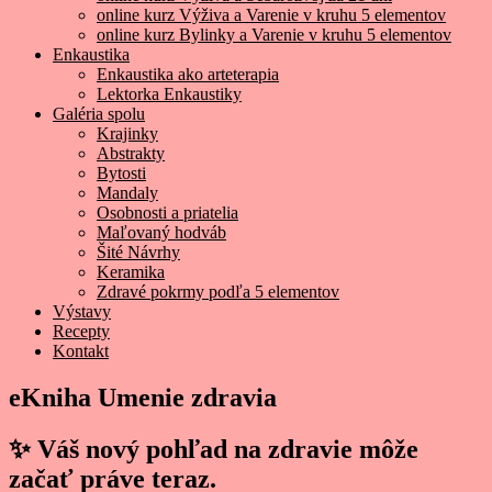
online kurz Výživa a Varenie v kruhu 5 elementov
online kurz Bylinky a Varenie v kruhu 5 elementov
Enkaustika
Enkaustika ako arteterapia
Lektorka Enkaustiky
Galéria spolu
Krajinky
Abstrakty
Bytosti
Mandaly
Osobnosti a priatelia
Maľovaný hodváb
Šité Návrhy
Keramika
Zdravé pokrmy podľa 5 elementov
Výstavy
Recepty
Kontakt
eKniha Umenie zdravia
✨ Váš nový pohľad na zdravie môže
začať práve teraz.