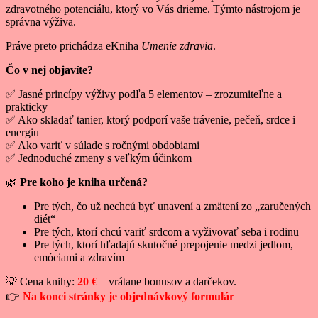
zdravotného potenciálu, ktorý vo Vás drieme. Týmto nástrojom je
správna výživa.
Práve preto prichádza eKniha
Umenie zdravia
.
Čo v nej objavíte?
✅ Jasné princípy výživy podľa 5 elementov – zrozumiteľne a
prakticky
✅ Ako skladať tanier, ktorý podporí vaše trávenie, pečeň, srdce i
energiu
✅ Ako variť v súlade s ročnými obdobiami
✅ Jednoduché zmeny s veľkým účinkom
🌿
Pre koho je kniha určená?
Pre tých, čo už nechcú byť unavení a zmätení zo „zaručených
diét“
Pre tých, ktorí chcú variť srdcom a vyživovať seba i rodinu
Pre tých, ktorí hľadajú skutočné prepojenie medzi jedlom,
emóciami a zdravím
💡 Cena knihy:
20 €
– vrátane bonusov a darčekov.
👉
Na konci stránky je objednávkový formulár