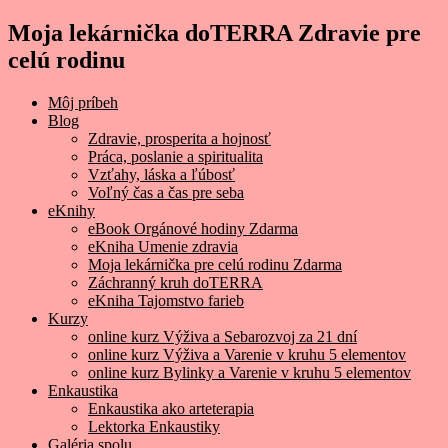
Moja lekárnička doTERRA Zdravie pre
celú rodinu
Môj príbeh
Blog
Zdravie, prosperita a hojnosť
Práca, poslanie a spiritualita
Vzťahy, láska a ľúbosť
Voľný čas a čas pre seba
eKnihy
eBook Orgánové hodiny Zdarma
eKniha Umenie zdravia
Moja lekárnička pre celú rodinu Zdarma
Záchranný kruh doTERRA
eKniha Tajomstvo farieb
Kurzy
online kurz Výživa a Sebarozvoj za 21 dní
online kurz Výživa a Varenie v kruhu 5 elementov
online kurz Bylinky a Varenie v kruhu 5 elementov
Enkaustika
Enkaustika ako arteterapia
Lektorka Enkaustiky
Galéria spolu