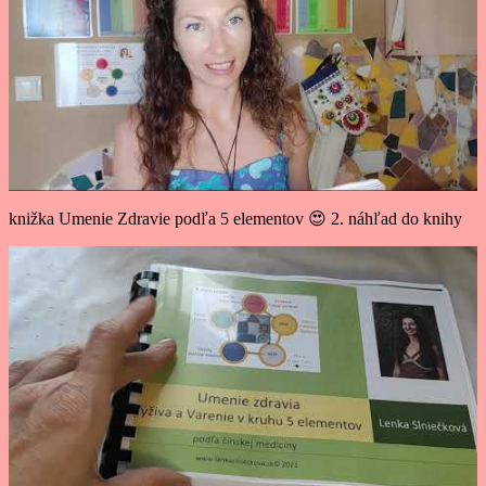
knižka Umenie Zdravie podľa 5 elementov 😍 2. náhľad do knihy