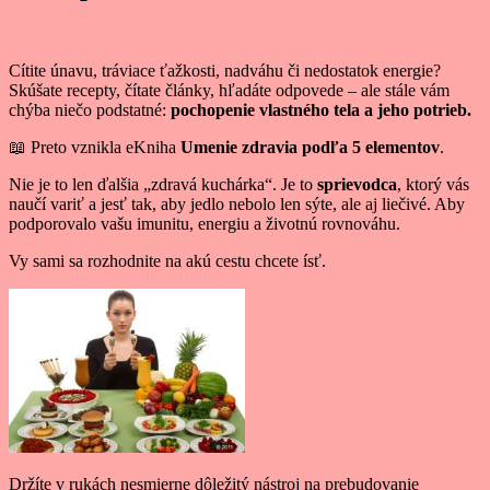
Cítite únavu, tráviace ťažkosti, nadváhu či nedostatok energie?
Skúšate recepty, čítate články, hľadáte odpovede – ale stále vám
chýba niečo podstatné:
pochopenie vlastného tela a jeho potrieb.
📖 Preto vznikla eKniha
Umenie zdravia podľa 5 elementov
.
Nie je to len ďalšia „zdravá kuchárka“. Je to
sprievodca
, ktorý vás
naučí variť a jesť tak, aby jedlo nebolo len sýte, ale aj liečivé. Aby
podporovalo vašu imunitu, energiu a životnú rovnováhu.
Vy sami sa rozhodnite na akú cestu chcete ísť.
Držíte v rukách nesmierne dôležitý nástroj na prebudovanie