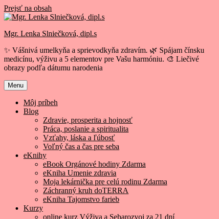
Prejsť na obsah
Mgr. Lenka Slniečková, dipl.s
✨ Vášnivá umelkyňa a sprievodkyňa zdravím. 🌿 Spájam čínsku
medicínu, výživu a 5 elementov pre Vašu harmóniu. 🎨 Liečivé
obrazy podľa dátumu narodenia
Menu
Môj príbeh
Blog
Zdravie, prosperita a hojnosť
Práca, poslanie a spiritualita
Vzťahy, láska a ľúbosť
Voľný čas a čas pre seba
eKnihy
eBook Orgánové hodiny Zdarma
eKniha Umenie zdravia
Moja lekárnička pre celú rodinu Zdarma
Záchranný kruh doTERRA
eKniha Tajomstvo farieb
Kurzy
online kurz Výživa a Sebarozvoj za 21 dní