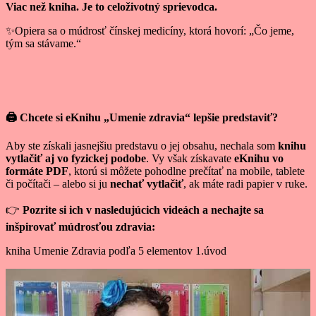
Viac než kniha. Je to celoživotný sprievodca.
✨Opiera sa o múdrosť čínskej medicíny, ktorá hovorí: „Čo jeme,
tým sa stávame.“
🖨️ Chcete si eKnihu „Umenie zdravia“ lepšie predstaviť?
Aby ste získali jasnejšiu predstavu o jej obsahu, nechala som
knihu
vytlačiť aj vo fyzickej podobe
. Vy však získavate
eKnihu vo
formáte PDF
, ktorú si môžete pohodlne prečítať na mobile, tablete
či počítači – alebo si ju
nechať vytlačiť
, ak máte radi papier v ruke.
👉
Pozrite si ich v nasledujúcich videách a nechajte sa
inšpirovať múdrosťou zdravia:
kniha Umenie Zdravia podľa 5 elementov 1.úvod