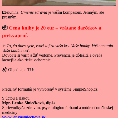
📖eKniha
Umenie zdravia
je vaším kompasom. Jemným, ale
presným.
📦
Cena knihy je 20 eur – vrátane darčekov a
prekvapení.
✨
To, čo dnes zjete, tvorí zajtra vašu krv. Vaše bunky. Vašu energiu.
Vašu budúcnosť.
Dovoľte si variť a žiť vedome. Prevencia je dôležitá a oveľa
lacnejšia ako riešiť ochorenie.
📬 Objednajte TU:
Predajný formulár je vytvorený v systéme
SimpleShop.cz
.
S úctou a láskou,
Mgr. Lenka Slniečková, dipl.s
Sprievodkyňa zdravím, psychológiou farbami a múdrosťou čínskej
medicíny
www.lenkaslnieckova.sk