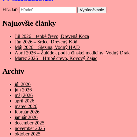
Hľadať:
Vyhľadávanie
Najnovšie články
Júl 2026 – tenké črevo, Drevená Koza
Jún 2026 – Srdce, Drevený Kôň
Máj 2026 – Slezina, Vodný HAD
Apríl 2026 – Žalúdok podľa čínskej medicíny: Vodný Drak
Marec 2026 – Hrubé črevo, Kovový Zajac
Archív
júl 2026
jún 2026
máj 2026
apríl 2026
marec 2026
február 2026
január 2026
december 2025
november 2025
október 2025