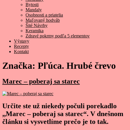
Bytosti
Mandaly
Osobnosti a priatelia
Maľovaný hodváb
Šité Návrhy
Keramika
Zdravé pokrmy podľa 5 elementov
Výstavy
Recepty
Kontakt
Značka:
Pľúca. Hrubé črevo
Marec – poberaj sa starec
Určite ste už niekedy počuli porekadlo
,,Marec – poberaj sa starec“. V dnešnom
článku si vysvetlíme prečo je to tak.