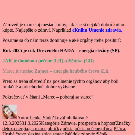
Zároveň je marec aj mesiac knihy, tak iste si nejakú dobrú knihu
kúpte. Najlepšie o zdraví. Napríklad
eKnihu Umenie zdravia.
Pozrime sa čo nám teraz dominuje a aké orgány treba posilniť:
Rok 2025 je rok Dreveného HADA
–
energia sleziny (SP)
.
JAR je doménou pečene (LR) a žlčníka (GB)
.
Marec je mesiac
Zajaca – energia hrubého čreva (Li).
Preto sa treba sústrediť na posilnenie týchto orgánov aby boli
funkčné a priechodné, dobre vyživené.
Pokračovať v čítaní
„Marec – poberaj sa starec“
Autor
Lenka Slniečková
Publikované
12.3.2025
31.3.2025
Kategórie
Zdravie, prosperita a hojnosť
Značky
detox
,
energia
,
jar
,
marec
,
obličky
,
očista
,
očista pečene
,
pľúca
,
Pľúca.
Hrubé črevo
,
slezina
,
srdce
,
starec
,
žalúdok
,
zdravie
,
žlčník