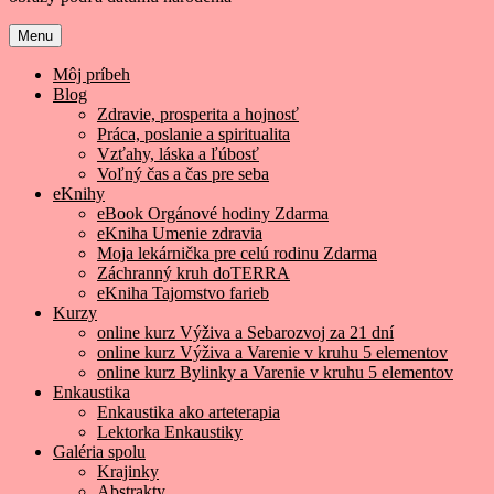
Menu
Môj príbeh
Blog
Zdravie, prosperita a hojnosť
Práca, poslanie a spiritualita
Vzťahy, láska a ľúbosť
Voľný čas a čas pre seba
eKnihy
eBook Orgánové hodiny Zdarma
eKniha Umenie zdravia
Moja lekárnička pre celú rodinu Zdarma
Záchranný kruh doTERRA
eKniha Tajomstvo farieb
Kurzy
online kurz Výživa a Sebarozvoj za 21 dní
online kurz Výživa a Varenie v kruhu 5 elementov
online kurz Bylinky a Varenie v kruhu 5 elementov
Enkaustika
Enkaustika ako arteterapia
Lektorka Enkaustiky
Galéria spolu
Krajinky
Abstrakty