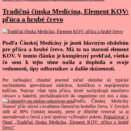
Tradičná čínska Medicína, Element KOV:
pľúca a hrubé črevo
Podľa Čínskej Medicíny je jeseň hlavným obdobím
pre pľúca a hrubé črevo. Má to na starosti element
KOV. V tomto článku je komplexný prehľad, všetko
čo som k tejto téme našla a doplnila o svoje
vedomosti, tipy odborníkov a dalšie skúsenosti.
Pre začínajúce chladné jesenné ročné obdobie sú typické
nachladnutia sprevádzané nádchou, horúčkou a nepríjemným
kašľom. Najviac však trpia pľúca, ktoré zachytávajú množstvo
vírusov a baktérií, prichádzajúcich do organizmu cez nos a ústa.
Podľa Čínskej Medicíny
činnosť pľúc súvisí s kvalitnou činnosťou hrubého čreva. V črevách
sídli až 80% ľudskej imunity, preto je dôležité venovať sa aj
starostlivosti o črevá a jesť správny vyživujúci pokrm.
Pokračovať v
čítaní
„Tradičná čínska Medicína, Element KOV: pľúca a hrubé
črevo“