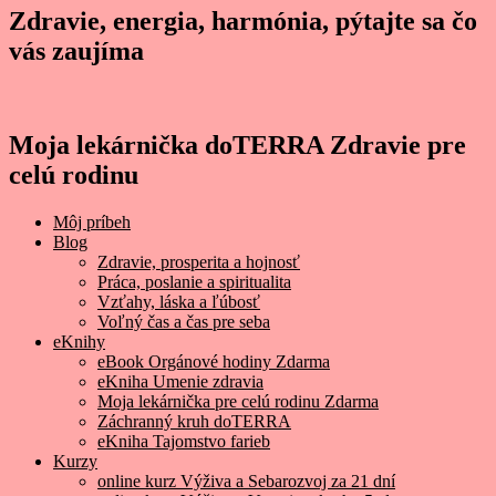
Zdravie, energia, harmónia, pýtajte sa čo
vás zaujíma
Moja lekárnička doTERRA Zdravie pre
celú rodinu
Môj príbeh
Blog
Zdravie, prosperita a hojnosť
Práca, poslanie a spiritualita
Vzťahy, láska a ľúbosť
Voľný čas a čas pre seba
eKnihy
eBook Orgánové hodiny Zdarma
eKniha Umenie zdravia
Moja lekárnička pre celú rodinu Zdarma
Záchranný kruh doTERRA
eKniha Tajomstvo farieb
Kurzy
online kurz Výživa a Sebarozvoj za 21 dní