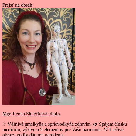
Prejsť na obsah
Mgr. Lenka Slniečková, dipl.s
✨ Vášnivá umelkyňa a sprievodkyňa zdravím. 🌿 Spájam čínsku
medicínu, výživu a 5 elementov pre Vašu harmóniu. 🎨 Liečivé
obrazy podľa dátumu narodenia