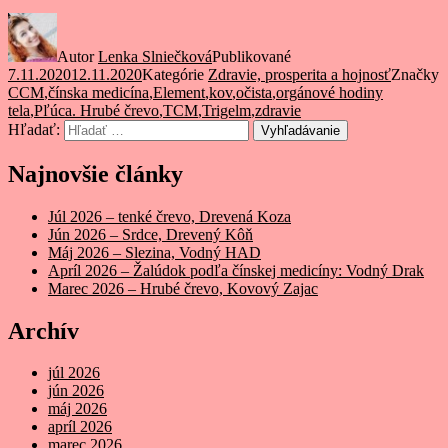
Autor
Lenka Slniečková
Publikované
7.11.2020
12.11.2020
Kategórie
Zdravie, prosperita a hojnosť
Značky
CCM
,
čínska medicína
,
Element
,
kov
,
očista
,
orgánové hodiny
tela
,
Pľúca. Hrubé črevo
,
TCM
,
Trigelm
,
zdravie
Hľadať:
Vyhľadávanie
Najnovšie články
Júl 2026 – tenké črevo, Drevená Koza
Jún 2026 – Srdce, Drevený Kôň
Máj 2026 – Slezina, Vodný HAD
Apríl 2026 – Žalúdok podľa čínskej medicíny: Vodný Drak
Marec 2026 – Hrubé črevo, Kovový Zajac
Archív
júl 2026
jún 2026
máj 2026
apríl 2026
marec 2026