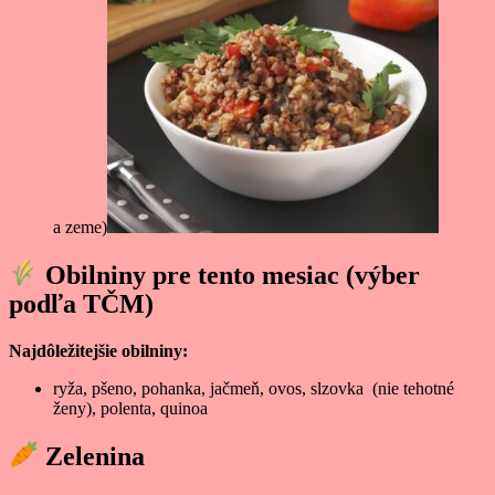
a zeme)
Obilniny pre tento mesiac (výber
podľa TČM)
Najdôležitejšie obilniny:
ryža, pšeno, pohanka, jačmeň, ovos, slzovka (nie tehotné
ženy), polenta, quinoa
Zelenina