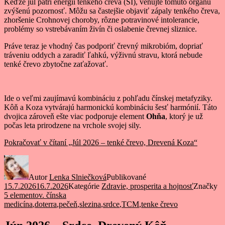
Keďže júl patrí energii tenkého čreva (SI), venujte tomuto orgánu
zvýšenú pozornosť. Môžu sa častejšie objaviť zápaly tenkého čreva,
zhoršenie Crohnovej choroby, rôzne potravinové intolerancie,
problémy so vstrebávaním živín či oslabenie črevnej sliznice.
Práve teraz je vhodný čas podporiť črevný mikrobióm, dopriať
tráveniu oddych a zaradiť ľahkú, výživnú stravu, ktorá nebude
tenké črevo zbytočne zaťažovať.
Ide o veľmi zaujímavú kombináciu z pohľadu čínskej metafyziky.
Kôň a Koza vytvárajú harmonickú kombináciu šesť harmónií. Táto
dvojica zároveň ešte viac podporuje element
Ohňa
, ktorý je už
počas leta prirodzene na vrchole svojej sily.
Pokračovať v čítaní
„Júl 2026 – tenké črevo, Drevená Koza“
Autor
Lenka Slniečková
Publikované
15.7.2026
16.7.2026
Kategórie
Zdravie, prosperita a hojnosť
Značky
5 elementov. čínska
medicína
,
doterra
,
pečeň
,
slezina
,
srdce
,
TCM
,
tenke črevo