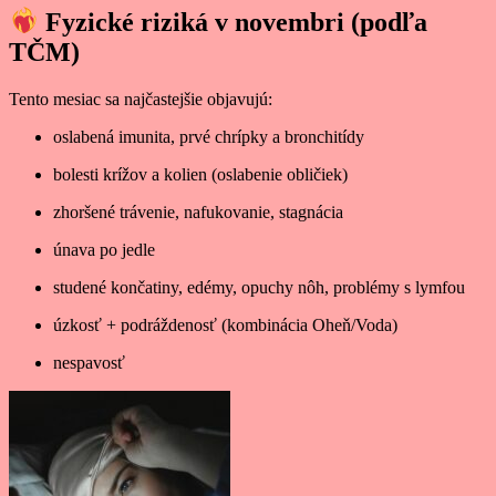
Fyzické riziká v novembri (podľa
TČM)
Tento mesiac sa najčastejšie objavujú:
oslabená imunita, prvé chrípky a bronchitídy
bolesti krížov a kolien (oslabenie obličiek)
zhoršené trávenie, nafukovanie, stagnácia
únava po jedle
studené končatiny, edémy, opuchy nôh, problémy s lymfou
úzkosť + podráždenosť (kombinácia Oheň/Voda)
nespavosť