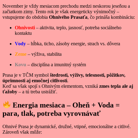
November je vždy mesiacom prechodu medzi neskorou jeseňou a
začiatkom zimy. Tento rok je však energeticky výnimočný –
vstupujeme do obdobia
Ohnivého Prasaťa
, čo prináša kombináciu:
Ohnivosti
– aktivita, teplo, jasnosť, potreba sociálneho
kontaktu
Vody
– hĺbka, ticho, zásoby energie, strach vs. dôvera
Zeme
– výživa, stabilita
Kovu
– disciplína a imunitný systém
Prasa je v TČM symbol
štedrosti, výživy, telesnosti, pôžitkov,
úprimnosti aj emočnej citlivosti
.
Keď sa však spojí s Ohnivým elementom, vzniká
zmes tepla ale aj
ťažoby
– a tú treba ustrážiť.
Energia mesiaca – Oheň + Voda =
para, tlak, potreba vyrovnávať
Ohnivé Prasa je dynamické, družné, vtipné, emocionálne a citlivé.
Zároveň však môže: