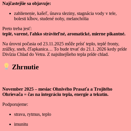
Najčastejšie sa objavuje:
zahlienenie, kašeľ, únava sleziny, stagnácia vody v tele,
bolesti kĺbov, studené nohy, melanchólia
Preto treba jesť:
teplé, varené, ľahko stráviteľné, aromatické, mierne pikantné.
Na úrovni počasia od 23.11.2025 môže prísť teplo, teplé fronty,
zrážky, sneh, čľapkanica… To bude trvať do 21.1. 2026 kedy príde
Divízia Chlad do Vetra. Z najsilnejšieho tepla príde chlad.
Zhrnutie
November 2025 – mesiac Ohnivého Prasaťa a Trojitého
Ohrievača = čas na integráciu tepla, energie a tekutín.
Podporujeme:
strava, rytmus, teplo
imunitu