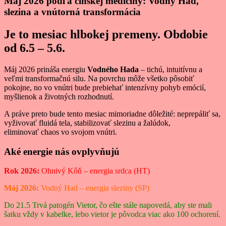
Máj 2026
podľa
čínskej medicíny: Vodný Had,
slezina a vnútorná transformácia
Je to mesiac hlbokej premeny. Obdobie
od 6.5 – 5.6.
Máj 2026 prináša energiu
Vodného Hada
– tichú, intuitívnu a
veľmi transformačnú silu. Na povrchu môže všetko pôsobiť
pokojne, no vo vnútri bude prebiehať intenzívny pohyb emócií,
myšlienok a životných rozhodnutí.
A práve preto bude tento mesiac mimoriadne dôležité: neprepáliť sa,
vyživovať fluidá tela, stabilizovať slezinu a žalúdok,
eliminovať chaos vo svojom vnútri.
Aké energie nás ovplyvňujú
Rok 2026:
Ohnivý Kôň – energia srdca (HT)
Máj 2026:
Vodný Had – energia sleziny (SP)
Do 21.5 Trvá patogén Vietor, čo ešte stále napovedá, aby ste mali
šatku vždy v kabelke, lebo vietor je pôvodca viac ako 100 ochorení.