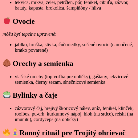
tekvica, mrkva, zeler, petržlen, pór, fenikel, cibuľa, zázvor,
bataty, kapusta, brokolica, šampiňóny / hliva
Ovocie
môžu byť tepelne upravené
:
jablko, hruška, slivka, čučoriedky, sušené ovocie (namočené,
krátko povarené)
Orechy a semienka
vlašské orechy (top voľba pre obličky), gaštany, tekvicové
semienka, čierny sezam, slnečnicové semienka
Bylinky a čaje
zázvorový čaj, hrejivý škoricový nálev, aníz, fenikel, klinček,
rooibos, pu-erh, kurkumový nápoj, hloh (na srdce), reishi (na
imunitu), cordyceps (na obličky)
Ranný rituál pre Trojitý ohrievač