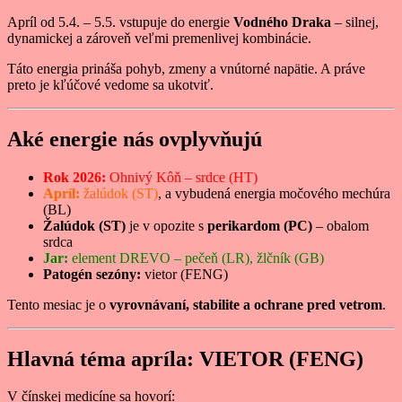
Apríl od 5.4. – 5.5. vstupuje do energie
Vodného Draka
– silnej,
dynamickej a zároveň veľmi premenlivej kombinácie.
Táto energia prináša pohyb, zmeny a vnútorné napätie. A práve
preto je kľúčové vedome sa ukotviť.
Aké energie nás ovplyvňujú
Rok 2026:
Ohnivý Kôň – srdce (HT)
Apríl:
žalúdok (ST)
, a vybudená energia močového mechúra
(BL)
Žalúdok (ST)
je v opozite s
perikardom (PC)
– obalom
srdca
Jar:
element DREVO – pečeň (LR), žlčník (GB)
Patogén sezóny:
vietor (FENG)
Tento mesiac je o
vyrovnávaní, stabilite a ochrane pred vetrom
.
Hlavná téma apríla: VIETOR (FENG)
V čínskej medicíne sa hovorí: