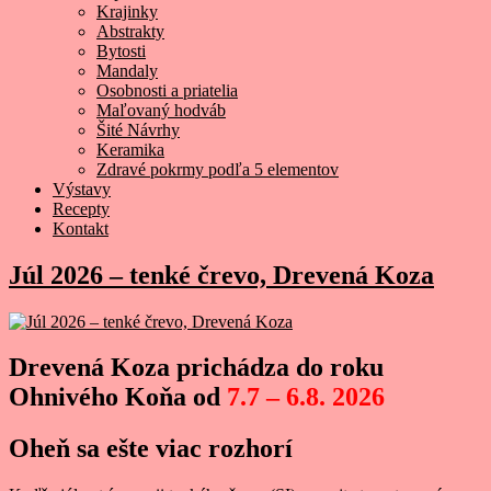
Krajinky
Abstrakty
Bytosti
Mandaly
Osobnosti a priatelia
Maľovaný hodváb
Šité Návrhy
Keramika
Zdravé pokrmy podľa 5 elementov
Výstavy
Recepty
Kontakt
Júl 2026 – tenké črevo, Drevená Koza
Drevená Koza prichádza do roku
Ohnivého Koňa od
7.7 – 6.8. 2026
Oheň sa ešte viac rozhorí