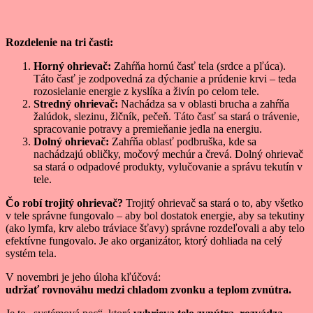
Rozdelenie na tri časti:
Horný ohrievač:
Zahŕňa hornú časť tela (srdce a pľúca).
Táto časť je zodpovedná za dýchanie a prúdenie krvi – teda
rozosielanie energie z kyslíka a živín po celom tele.
Stredný ohrievač:
Nachádza sa v oblasti brucha a zahŕňa
žalúdok, slezinu, žlčník, pečeň. Táto časť sa stará o trávenie,
spracovanie potravy a premieňanie jedla na energiu.
Dolný ohrievač:
Zahŕňa oblasť podbruška, kde sa
nachádzajú obličky, močový mechúr a črevá. Dolný ohrievač
sa stará o odpadové produkty, vylučovanie a správu tekutín v
tele.
Čo robí trojitý ohrievač?
Trojitý ohrievač sa stará o to, aby všetko
v tele správne fungovalo – aby bol dostatok energie, aby sa tekutiny
(ako lymfa, krv alebo tráviace šťavy) správne rozdeľovali a aby telo
efektívne fungovalo. Je ako organizátor, ktorý dohliada na celý
systém tela.
V novembri je jeho úloha kľúčová:
udržať rovnováhu medzi chladom zvonku a teplom zvnútra.