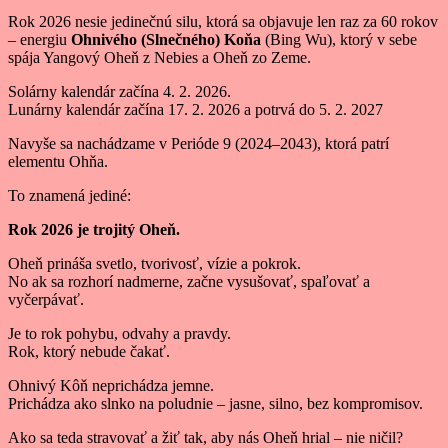
Rok 2026 nesie jedinečnú silu, ktorá sa objavuje len raz za 60 rokov
– energiu
Ohnivého (Slnečného) Koňa
(Bing Wu), ktorý v sebe
spája Yangový Oheň z Nebies a Oheň zo Zeme.
Solárny kalendár začína 4. 2. 2026.
Lunárny kalendár začína 17. 2. 2026 a potrvá do 5. 2. 2027
Navyše sa nachádzame v Perióde 9 (2024–2043), ktorá patrí
elementu Ohňa.
To znamená jediné:
Rok 2026 je trojitý Oheň.
Oheň prináša svetlo, tvorivosť, vízie a pokrok.
No ak sa rozhorí nadmerne, začne vysušovať, spaľovať a
vyčerpávať.
Je to rok pohybu, odvahy a pravdy.
Rok, ktorý nebude čakať.
Ohnivý Kôň neprichádza jemne.
Prichádza ako slnko na poludnie – jasne, silno, bez kompromisov.
Ako sa teda stravovať a žiť tak, aby nás Oheň hrial – nie ničil?