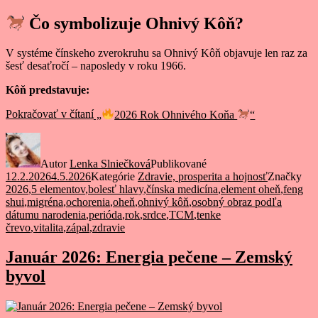
Čo symbolizuje Ohnivý Kôň?
V systéme čínskeho zverokruhu sa Ohnivý Kôň objavuje len raz za
šesť desaťročí – naposledy v roku 1966.
Kôň predstavuje:
Pokračovať v čítaní
„
2026 Rok Ohnivého Koňa
“
Autor
Lenka Slniečková
Publikované
12.2.2026
4.5.2026
Kategórie
Zdravie, prosperita a hojnosť
Značky
2026
,
5 elementov
,
bolesť hlavy
,
čínska medicína
,
element oheň
,
feng
shui
,
migréna
,
ochorenia
,
oheň
,
ohnivý kôň
,
osobný obraz podľa
dátumu narodenia
,
perióda
,
rok
,
srdce
,
TCM
,
tenke
črevo
,
vitalita
,
zápal
,
zdravie
Január 2026: Energia pečene – Zemský
byvol