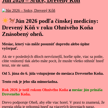
Jún 2026 – Srdce, Drevený Kôň
Jún 2026 podľa čínskej medicíny:
Drevený Kôň v roku Ohnivého Koňa
Znásobený oheň.
Mesiac, ktorý vás môže posunúť dopredu alebo úplne
vyčerpať.
Ak ste v posledných dňoch nervóznejší, horšie spíte, viac sa potíte,
cítite vnútorný tlak alebo máte pocit, že musíte všetko stihnúť hneď
teraz, nie ste sami.
Od 5. júna do 6. júla vstupujeme do mesiaca Dreveného Koňa.
Tento rok je jeho sila mimoriadna.
Rok 2026 je totiž rokom Ohnivého Koňa
a
mesiac jún prináša
Dreveného
Koňa.
Drevo podporuje Oheň, aby ešte viac horel. V praxi to znamená, že
energia ohňa je prítomná hneď na viacerých úrovniach naraz.