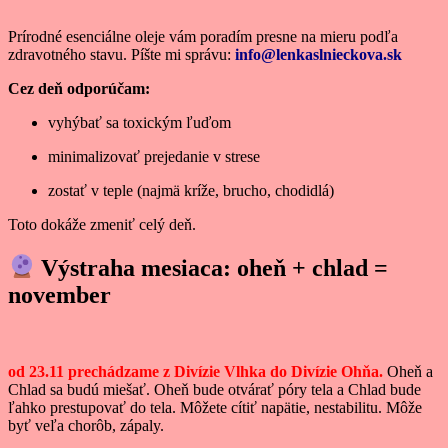
Prírodné esenciálne oleje vám poradím presne na mieru podľa
zdravotného stavu. Píšte mi správu:
info@lenkaslnieckova.sk
Cez deň odporúčam:
vyhýbať sa toxickým ľuďom
minimalizovať prejedanie v strese
zostať v teple (najmä kríže, brucho, chodidlá)
Toto dokáže zmeniť celý deň.
Výstraha mesiaca: oheň + chlad =
november
od 23.11 prechádzame z Divízie Vlhka do Divízie Ohňa.
Oheň a
Chlad sa budú miešať. Oheň bude otvárať póry tela a Chlad bude
ľahko prestupovať do tela. Môžete cítiť napätie, nestabilitu. Môže
byť veľa chorôb, zápaly.