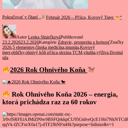
Pokračovať v čítaní
„
Február 2026 – Pľúca, Kovový Tiger
“
Autor
Lenka Slniečková
Publikované
23.2.2026
23.2.2026
Kategórie
Zdravie, prosperita a hojnosť
Značky
2026
,
5 elementov
,
čínska medicína
,
imunita
,
Kovový
tiger
,
obličky
,
ohnivý kôň
,
pľúca
,
slezina
,
TCM
,
vitalita
,
výživa
,
životná
sila
2026 Rok Ohnivého Koňa
Rok Ohnivého Koňa 2026 – energia,
ktorá prichádza raz za 60 rokov