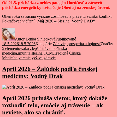
Od 21.5. prichádza z nebies patogén Horúčosť a zároveň
prichádza energeticky Leto, čo je Oheň aj na zemskej úrovni.
Oheň roku sa začína výrazne zosilňovať a práve tu vzniká konflikt:
Pokračovať v čítaní
„Máj 2026 – Slezina, Vodný HAD“
Autor
Lenka Slniečková
Publikované
18.5.2026
18.5.2026
Kategórie
Zdravie, prosperita a hojnosť
Značky
5 elementov
,
ako zlepšiť trávenie
,
čínska
medicína
,
imunita
,
slezina
,
TCM
,
Tradičná Čínska
Medicína
,
varenie
,
výživa
,
zdravie
Apríl 2026 – Žalúdok podľa čínskej
medicíny: Vodný Drak
Apríl 2026 prináša vietor, ktorý dokáže
rozhodiť telo, emócie aj trávenie – ak
neviete, ako sa chrániť.