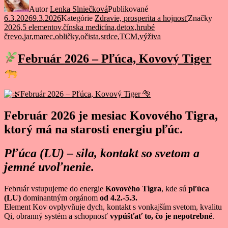
Autor
Lenka Slniečková
Publikované
6.3.2026
9.3.2026
Kategórie
Zdravie, prosperita a hojnosť
Značky
2026
,
5 elementov
,
čínska medicína
,
detox
,
hrubé
črevo
,
jar
,
marec
,
obličky
,
očista
,
srdce
,
TCM
,
výživa
Február 2026 – Pľúca, Kovový Tiger
Február 2026 je mesiac Kovového Tigra,
ktorý má na starosti energiu pľúc.
Pľúca (LU) – sila, kontakt so svetom a
jemné uvoľnenie.
Február vstupujeme do energie
Kovového Tigra
, kde sú
pľúca
(LU)
dominantným orgánom
od 4.2.-5.3.
Element Kov ovplyvňuje dych, kontakt s vonkajším svetom, kvalitu
Qi, obranný systém a schopnosť
vypúšťať to, čo je nepotrebné
.