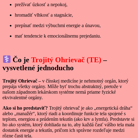
prežívať úzkosť a nepokoj,
hromadiť vlhkosť a stagnácie,
prepínať medzi výbuchmi energie a únavou,
mať tendencie k emocionálnemu prejedaniu.
Čo je
Trojitý Ohrievač (TE)
–
vysvetlené jednoducho
Trojitý Ohrievač –
v čínskej medicíne je nehmotný orgán, ktorý
prepája všetky orgány. Môže byť trochu abstraktný, pretože v
našom západnom lekárskom systéme nemá priame fyzické
ekvivalentné orgány.
Ako si ho predstaviť?
Trojitý ohrievač je ako „energetická dráha“
alebo „manažér“, ktorý riadi a koordinuje funkcie tela spojené s
teplom, energiou a prúdením tekutín (ako krv a lymfa). Predstavte si
ho ako systém, ktorý dohliada na to, aby každá časť vášho tela mala
dostatok energie a tekutín, pričom ich správne rozdeľuje medzi
rôzne časti tela.