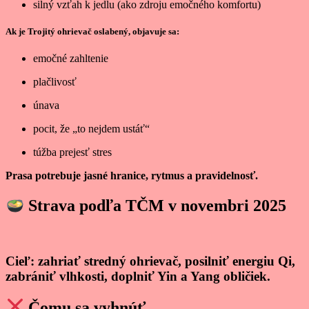
silný vzťah k jedlu (ako zdroju emočného komfortu)
Ak je Trojitý ohrievač oslabený, objavuje sa:
emočné zahltenie
plačlivosť
únava
pocit, že „to nejdem ustáť“
túžba prejesť stres
Prasa potrebuje jasné hranice, rytmus a pravidelnosť.
Strava podľa TČM v novembri 2025
Cieľ: zahriať stredný ohrievač, posilniť energiu Qi,
zabrániť vlhkosti, doplniť Yin a Yang obličiek.
Čomu sa vyhnúť