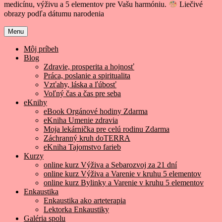
medicínu, výživu a 5 elementov pre Vašu harmóniu.
Liečivé
obrazy podľa dátumu narodenia
Menu
Môj príbeh
Blog
Zdravie, prosperita a hojnosť
Práca, poslanie a spiritualita
Vzťahy, láska a ľúbosť
Voľný čas a čas pre seba
eKnihy
eBook Orgánové hodiny Zdarma
eKniha Umenie zdravia
Moja lekárnička pre celú rodinu Zdarma
Záchranný kruh doTERRA
eKniha Tajomstvo farieb
Kurzy
online kurz Výživa a Sebarozvoj za 21 dní
online kurz Výživa a Varenie v kruhu 5 elementov
online kurz Bylinky a Varenie v kruhu 5 elementov
Enkaustika
Enkaustika ako arteterapia
Lektorka Enkaustiky
Galéria spolu