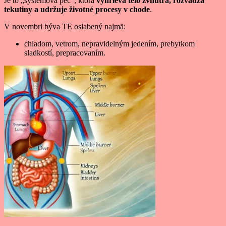
Je to „systémová pec“, ktorá
vyhrieva telo zvnútra, rozvádza
tekutiny a udržuje životné procesy v chode
.
V novembri býva TE oslabený najmä:
chladom, vetrom, nepravidelným jedením, prebytkom
sladkostí, prepracovaním.