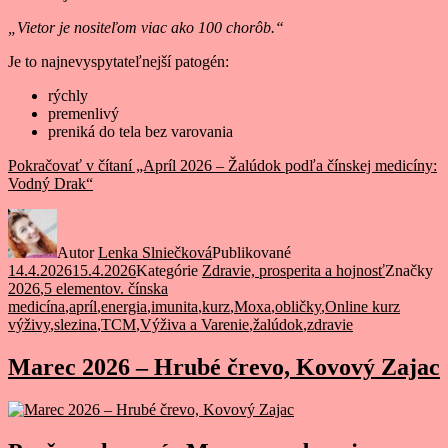
„Vietor je nositeľom viac ako 100 chorôb.“
Je to najnevyspytateľnejší patogén:
rýchly
premenlivý
preniká do tela bez varovania
Pokračovať v čítaní
„Apríl 2026 – Žalúdok podľa čínskej medicíny:
Vodný Drak“
Autor
Lenka Slniečková
Publikované
14.4.2026
15.4.2026
Kategórie
Zdravie, prosperita a hojnosť
Značky
2026
,
5 elementov. čínska
medicína
,
apríl
,
energia
,
imunita
,
kurz
,
Moxa
,
obličky
,
Online kurz
výživy
,
slezina
,
TCM
,
Výživa a Varenie
,
žalúdok
,
zdravie
Marec 2026 – Hrubé črevo, Kovový Zajac