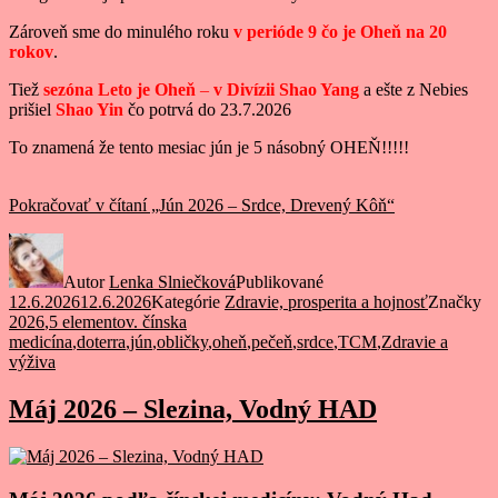
Zároveň sme do minulého roku
v perióde 9 čo je Oheň na 20
rokov
.
Tiež
sezóna Leto je Oheň
–
v Divízii Shao Yang
a ešte z Nebies
prišiel
Shao Yin
čo potrvá do 23.7.2026
To znamená že tento mesiac jún je 5 násobný OHEŇ!!!!!
Pokračovať v čítaní
„Jún 2026 – Srdce, Drevený Kôň“
Autor
Lenka Slniečková
Publikované
12.6.2026
12.6.2026
Kategórie
Zdravie, prosperita a hojnosť
Značky
2026
,
5 elementov. čínska
medicína
,
doterra
,
jún
,
obličky
,
oheň
,
pečeň
,
srdce
,
TCM
,
Zdravie a
výživa
Máj 2026 – Slezina, Vodný HAD