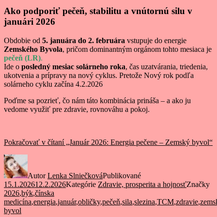
Ako podporiť pečeň, stabilitu a vnútornú silu v
januári 2026
Obdobie od
5. januára do 2. februára
vstupuje do energie
Zemského Byvola
, pričom dominantným orgánom tohto mesiaca je
pečeň (LR)
.
Ide o
posledný mesiac solárneho roka
, čas uzatvárania, triedenia,
ukotvenia a prípravy na nový cyklus. Pretože Nový rok podľa
solárneho cyklu začína 4.2.2026
Poďme sa pozrieť, čo nám táto kombinácia prináša – a ako ju
vedome využiť pre zdravie, rovnováhu a pokoj.
Pokračovať v čítaní
„Január 2026: Energia pečene – Zemský byvol“
Autor
Lenka Slniečková
Publikované
15.1.2026
12.2.2026
Kategórie
Zdravie, prosperita a hojnosť
Značky
2026
,
býk
,
čínska
medicína
,
energia
,
január
,
obličky
,
pečeň
,
sila
,
slezina
,
TCM
,
zdravie
,
zems
byvol