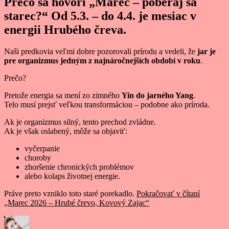
Prečo sa hovorí „Marec – poberaj sa
starec?“ Od 5.3. – do 4.4. je mesiac v
energii Hrubého čreva.
Naši predkovia veľmi dobre pozorovali prírodu a vedeli, že
jar je
pre organizmus jedným z najnáročnejších období v roku
.
Prečo?
Pretože energia sa mení zo zimného
Yin do jarného Yang
.
Telo musí prejsť veľkou transformáciou – podobne ako príroda.
Ak je organizmus silný, tento prechod zvládne.
Ak je však oslabený, môže sa objaviť:
vyčerpanie
choroby
zhoršenie chronických problémov
alebo kolaps životnej energie.
Práve preto vzniklo toto staré porekadlo.
Pokračovať v čítaní
„Marec 2026 – Hrubé črevo, Kovový Zajac“