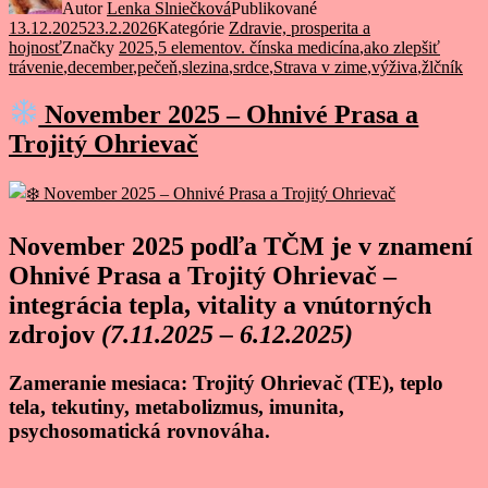
Autor
Lenka Slniečková
Publikované
13.12.2025
23.2.2026
Kategórie
Zdravie, prosperita a
hojnosť
Značky
2025
,
5 elementov. čínska medicína
,
ako zlepšiť
trávenie
,
december
,
pečeň
,
slezina
,
srdce
,
Strava v zime
,
výživa
,
žlčník
November 2025 – Ohnivé Prasa a
Trojitý Ohrievač
November 2025 podľa TČM je v znamení
Ohnivé Prasa a Trojitý Ohrievač –
integrácia tepla, vitality a vnútorných
zdrojov
(7.11.2025 – 6.12.2025)
Zameranie mesiaca: Trojitý Ohrievač (TE), teplo
tela, tekutiny, metabolizmus, imunita,
psychosomatická rovnováha.