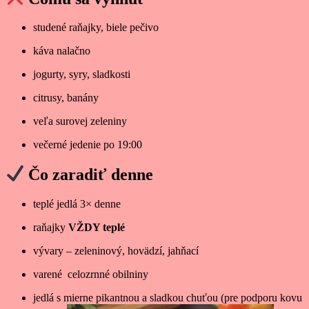
studené raňajky, biele pečivo
káva nalačno
jogurty, syry, sladkosti
citrusy, banány
veľa surovej zeleniny
večerné jedenie po 19:00
Čo zaradiť denne
teplé jedlá 3× denne
raňajky
VŽDY teplé
vývary – zeleninový, hovädzí, jahňací
varené celozrnné obilniny
jedlá s mierne pikantnou a sladkou chuťou (pre podporu kovu