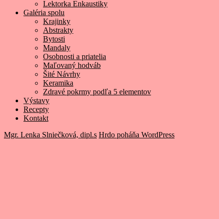
Lektorka Enkaustiky
Galéria spolu
Krajinky
Abstrakty
Bytosti
Mandaly
Osobnosti a priatelia
Maľovaný hodváb
Šité Návrhy
Keramika
Zdravé pokrmy podľa 5 elementov
Výstavy
Recepty
Kontakt
Mgr. Lenka Slniečková, dipl.s
Hrdo poháňa WordPress