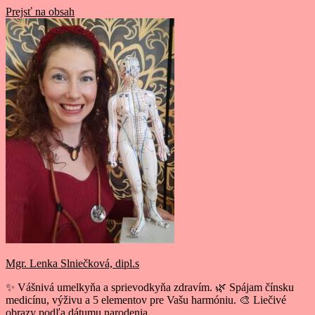
Prejsť na obsah
Mgr. Lenka Slniečková, dipl.s
✨ Vášnivá umelkyňa a sprievodkyňa zdravím. 🌿 Spájam čínsku
medicínu, výživu a 5 elementov pre Vašu harmóniu. 🎨 Liečivé
obrazy podľa dátumu narodenia