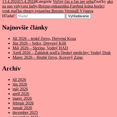
13.4.2024
15.4.2024
Kategórie
Voľný čas a čas pre seba
Značky
ako
na nas vplyvaju farby
,
Brezno
,
enkaustika
,
Farebná krása
,
horúci
vosk
,
maľba
,
obrazy
,
synagóga Brezno
,
Vernisáž
,
Výstava
Hľadať:
Vyhľadávanie
Najnovšie články
Júl 2026 – tenké črevo, Drevená Koza
Jún 2026 – Srdce, Drevený Kôň
Máj 2026 – Slezina, Vodný HAD
Apríl 2026 – Žalúdok podľa čínskej medicíny: Vodný Drak
Marec 2026 – Hrubé črevo, Kovový Zajac
Archív
júl 2026
jún 2026
máj 2026
apríl 2026
marec 2026
február 2026
január 2026
december 2025