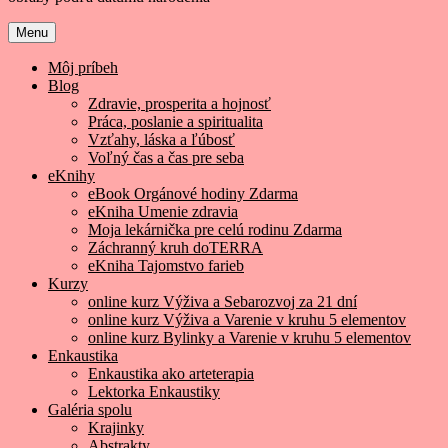
Menu
Môj príbeh
Blog
Zdravie, prosperita a hojnosť
Práca, poslanie a spiritualita
Vzťahy, láska a ľúbosť
Voľný čas a čas pre seba
eKnihy
eBook Orgánové hodiny Zdarma
eKniha Umenie zdravia
Moja lekárnička pre celú rodinu Zdarma
Záchranný kruh doTERRA
eKniha Tajomstvo farieb
Kurzy
online kurz Výživa a Sebarozvoj za 21 dní
online kurz Výživa a Varenie v kruhu 5 elementov
online kurz Bylinky a Varenie v kruhu 5 elementov
Enkaustika
Enkaustika ako arteterapia
Lektorka Enkaustiky
Galéria spolu
Krajinky
Abstrakty