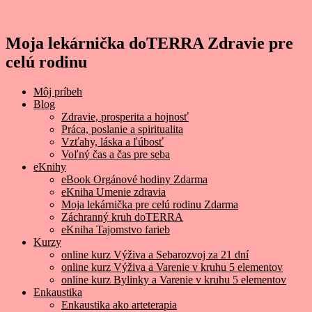
Moja lekárnička doTERRA Zdravie pre
celú rodinu
Môj príbeh
Blog
Zdravie, prosperita a hojnosť
Práca, poslanie a spiritualita
Vzťahy, láska a ľúbosť
Voľný čas a čas pre seba
eKnihy
eBook Orgánové hodiny Zdarma
eKniha Umenie zdravia
Moja lekárnička pre celú rodinu Zdarma
Záchranný kruh doTERRA
eKniha Tajomstvo farieb
Kurzy
online kurz Výživa a Sebarozvoj za 21 dní
online kurz Výživa a Varenie v kruhu 5 elementov
online kurz Bylinky a Varenie v kruhu 5 elementov
Enkaustika
Enkaustika ako arteterapia