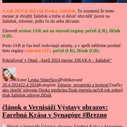
A rok 2024 je tiež rok Draka -žalúdok.
To znamená že tento
mesiac je dvojitý žalúdok a treba si dávať obzvlášť pozor na
žalúdok, trávenie, jedlo čo do seba dávame.
Zároveň
sezóna
JAR má na starosti orgány pečeň (LR), žlčník
(GB).
Preto JAR je čas keď rozkvitajú stromy, a v apríli môžeme posilniť
tieto orgány:
žalúdok (ST),
pečeň (LR), žlčník (GB).
Pokračovať v čítaní
„Apríl 2024 mesiac DRAKA – žalúdok“
Autor
Lenka Slniečková
Publikované
20.4.2024
22.4.2024
Kategórie
Zdravie, prosperita a hojnosť
Značky
ako zlepšiť trávenie
,
čínska medicína
,
Drak
,
energia
,
pečeň
,
rok zelený
drak
,
žalúdok
,
zdravie
,
žlčník
článok o Vernisáži Výstavy obrazov:
Farebná Krása v Synagóge #Brezno