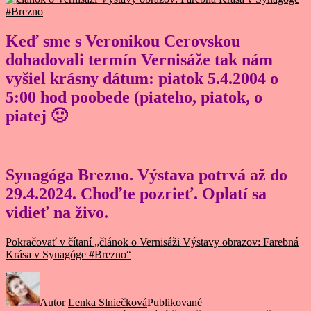
Keď sme s Veronikou Cerovskou
dohadovali termín Vernisáže tak nám
vyšiel krásny dátum: piatok 5.4.2004 o
5:00 hod poobede (piateho, piatok, o
piatej 🙂
Synagóga Brezno.
Výstava potrvá až do
29.4.2024. Choďte pozrieť. Oplatí sa
vidieť na živo.
Pokračovať v čítaní
„článok o Vernisáži Výstavy obrazov: Farebná
Krása v Synagóge #Brezno“
Autor
Lenka Slniečková
Publikované