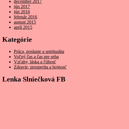
december 2017
jún 2017
jún 2016
február 2016
august 2015
apríl 2015
Kategórie
Práca, poslanie a spiritualita
Voľný čas a čas pre seba
Vzťahy, láska a ľúbosť
Zdravie, prosperita a hojnosť
Lenka Slniečková FB