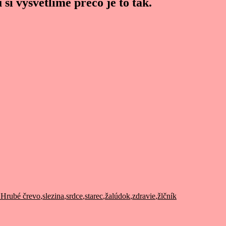
si vysvetlíme prečo je to tak.
 Hrubé črevo
,
slezina
,
srdce
,
starec
,
žalúdok
,
zdravie
,
žlčník