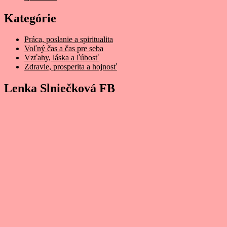
Kategórie
Práca, poslanie a spiritualita
Voľný čas a čas pre seba
Vzťahy, láska a ľúbosť
Zdravie, prosperita a hojnosť
Lenka Slniečková FB