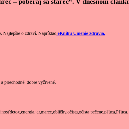
arec – poberaj sa starec“. V dnešnom článku 
e. Najlepšie o zdraví. Napríklad
eKnihu Umenie zdravia.
é a priechodné, dobre vyživené.
Značky
ojnosť
detox
,
energia
,
jar
,
marec
,
obličky
,
očista
,
očista pečene
,
pľúca
,
Pľúca.