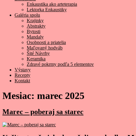
Enkaustika ako arteterapia
Lektorka Enkaustiky
Galéria spolu
Krajinky
Abstrakty
Bytosti
Mandaly
Osobnosti a priatelia
Maľovaný hodváb
Šité Návrhy
Keramika
Zdravé pokrmy podľa 5 elementov
Výstavy
Recepty
Kontakt
Mesiac:
marec 2025
Marec – poberaj sa starec