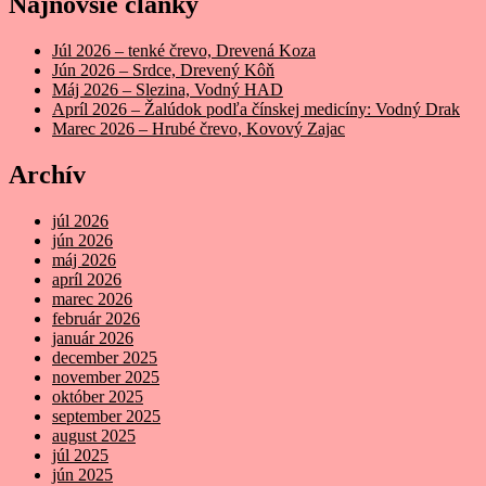
Najnovšie články
Júl 2026 – tenké črevo, Drevená Koza
Jún 2026 – Srdce, Drevený Kôň
Máj 2026 – Slezina, Vodný HAD
Apríl 2026 – Žalúdok podľa čínskej medicíny: Vodný Drak
Marec 2026 – Hrubé črevo, Kovový Zajac
Archív
júl 2026
jún 2026
máj 2026
apríl 2026
marec 2026
február 2026
január 2026
december 2025
november 2025
október 2025
september 2025
august 2025
júl 2025
jún 2025