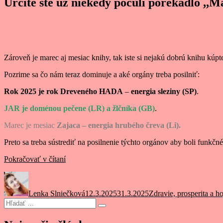
Určite ste už niekedy počuli porekadlo ,,M
Zároveň je marec aj mesiac knihy, tak iste si nejakú dobrú knihu kúpt
Pozrime sa čo nám teraz dominuje a aké orgány treba posilniť:
Rok 2025 je rok Dreveného HADA
–
energia sleziny (SP)
.
JAR je doménou pečene (LR) a žlčníka (GB)
.
Marec je mesiac
Zajaca – energia hrubého čreva (Li).
Preto sa treba sústrediť na posilnenie týchto orgánov aby boli funkčn
„Marec
Pokračovať v čítaní
–
Autor
Publikované
Kategórie
poberaj
sa
Lenka Slniečková
12.3.2025
31.3.2025
Zdravie, prosperita a h
starec“
Hľadať:
Vyhľadávanie