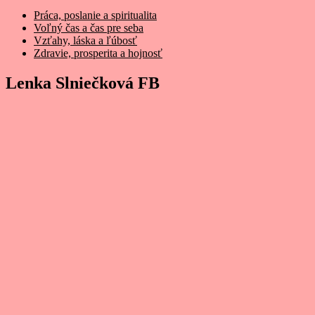
Práca, poslanie a spiritualita
Voľný čas a čas pre seba
Vzťahy, láska a ľúbosť
Zdravie, prosperita a hojnosť
Lenka Slniečková FB