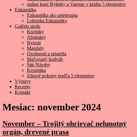
online kurz Bylinky a Varenie v kruhu 5 elementov
Enkaustika
Enkaustika ako arteterapia
Lektorka Enkaustiky
Galéria spolu
Krajinky
Abstrakty
Bytosti
Mandaly
Osobnosti a priatelia
Maľovaný hodváb
Šité Návrhy
Keramika
Zdravé pokrmy podľa 5 elementov
Výstavy
Recepty
Kontakt
Mesiac:
november 2024
November – Trojitý ohrievač nehmotný
orgán, drevené prasa