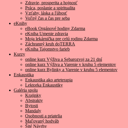
Zdravie, prosperita a hojnosť
Práca, poslanie a spiritualita
Vzťahy, láska a ľúbosť
Voľný čas a čas pre seba
eKnihy
eBook Orgánové hodiny Zdarma
eKniha Umenie zdravia
Moja lekárnička pre celú rodinu Zdarma
Záchranný kruh doTERRA
eKniha Tajomstvo farieb
Kurzy
online kurz Výživa a Sebarozvoj za 21 dní
online kurz Výživa a Varenie v kruhu 5 elementov
online kurz Bylinky a Varenie v kruhu 5 elementov
Enkaustika
Enkaustika ako arteterapia
Lektorka Enkaustiky
Galéria spolu
Krajinky
Abstrakty
Bytosti
Mandaly
Osobnosti a priatelia
Maľovaný hodváb
Šité Návrhy