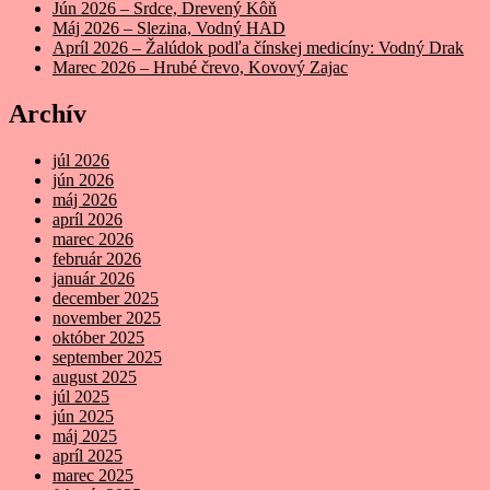
Jún 2026 – Srdce, Drevený Kôň
Máj 2026 – Slezina, Vodný HAD
Apríl 2026 – Žalúdok podľa čínskej medicíny: Vodný Drak
Marec 2026 – Hrubé črevo, Kovový Zajac
Archív
júl 2026
jún 2026
máj 2026
apríl 2026
marec 2026
február 2026
január 2026
december 2025
november 2025
október 2025
september 2025
august 2025
júl 2025
jún 2025
máj 2025
apríl 2025
marec 2025