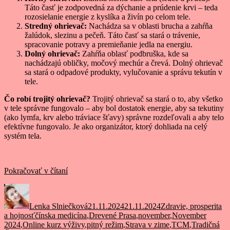
Táto časť je zodpovedná za dýchanie a prúdenie krvi – teda
rozosielanie energie z kyslíka a živín po celom tele.
Stredný ohrievač:
Nachádza sa v oblasti brucha a zahŕňa
žalúdok, slezinu a pečeň. Táto časť sa stará o trávenie,
spracovanie potravy a premieňanie jedla na energiu.
Dolný ohrievač:
Zahŕňa oblasť podbruška, kde sa
nachádzajú obličky, močový mechúr a črevá. Dolný ohrievač
sa stará o odpadové produkty, vylučovanie a správu tekutín v
tele.
Čo robí trojitý ohrievač?
Trojitý ohrievač sa stará o to, aby všetko
v tele správne fungovalo – aby bol dostatok energie, aby sa tekutiny
(ako lymfa, krv alebo tráviace šťavy) správne rozdeľovali a aby telo
efektívne fungovalo. Je ako organizátor, ktorý dohliada na celý
systém tela.
„November
Pokračovať v čítaní
–
Autor
Publikované
Kategórie
Trojitý
ohrievač
Lenka Slniečková
21.11.2024
21.11.2024
Zdravie, prosperita
nehmotný
Značky
a hojnosť
čínska medicína
,
Drevené Prasa
,
november
,
November
orgán,
2024
,
Online kurz výživy
,
pitný režim
,
Strava v zime
,
TCM
,
Tradičná
drevené