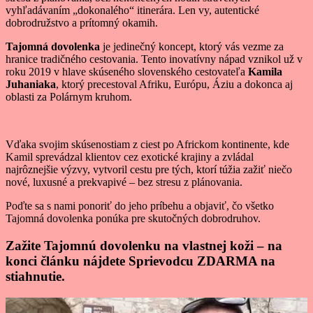
vyhľadávaním „dokonalého“ itinerára. Len vy, autentické
dobrodružstvo a prítomný okamih.
Tajomná dovolenka
je jedinečný koncept, ktorý vás vezme za
hranice tradičného cestovania. Tento inovatívny nápad vznikol už v
roku 2019 v hlave skúseného slovenského cestovateľa
Kamila
Juhaniaka
, ktorý precestoval Afriku, Európu, Áziu a dokonca aj
oblasti za Polárnym kruhom.
Vďaka svojim skúsenostiam z ciest po Africkom kontinente, kde
Kamil sprevádzal klientov cez exotické krajiny a zvládal
najrôznejšie výzvy, vytvoril cestu pre tých, ktorí túžia zažiť niečo
nové, luxusné a prekvapivé – bez stresu z plánovania.
Poďte sa s nami ponoriť do jeho príbehu a objaviť, čo všetko
Tajomná dovolenka ponúka pre skutočných dobrodruhov.
Zažite Tajomnú dovolenku na vlastnej koži – na
konci článku nájdete Sprievodcu ZDARMA na
stiahnutie.