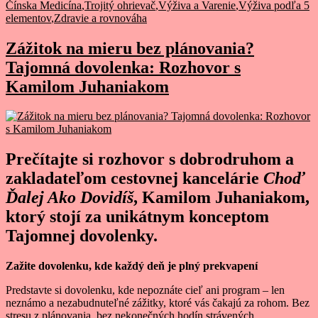
Čínska Medicína
,
Trojitý ohrievač
,
Výživa a Varenie
,
Výživa podľa 5
prasa“
elementov
,
Zdravie a rovnováha
Zážitok na mieru bez plánovania?
Tajomná dovolenka: Rozhovor s
Kamilom Juhaniakom
Prečítajte si rozhovor s dobrodruhom a
zakladateľom cestovnej kancelárie
Choď
Ďalej Ako Dovidíš
, Kamilom Juhaniakom,
ktorý stojí za unikátnym konceptom
Tajomnej dovolenky.
Zažite dovolenku, kde každý deň je plný prekvapení
Predstavte si dovolenku, kde nepoznáte cieľ ani program – len
neznámo a nezabudnuteľné zážitky, ktoré vás čakajú za rohom. Bez
stresu z plánovania, bez nekonečných hodín strávených