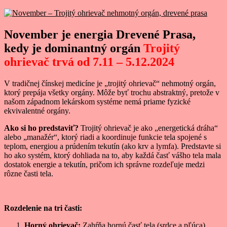
November je energia Drevené Prasa,
kedy je dominantný orgán
Trojitý
ohrievač
trvá od 7.11 – 5.12.2024
V tradičnej čínskej medicíne je „trojitý ohrievač“ nehmotný orgán,
ktorý prepája všetky orgány. Môže byť trochu abstraktný, pretože v
našom západnom lekárskom systéme nemá priame fyzické
ekvivalentné orgány.
Ako si ho predstaviť?
Trojitý ohrievač je ako „energetická dráha“
alebo „manažér“, ktorý riadi a koordinuje funkcie tela spojené s
teplom, energiou a prúdením tekutín (ako krv a lymfa). Predstavte si
ho ako systém, ktorý dohliada na to, aby každá časť vášho tela mala
dostatok energie a tekutín, pričom ich správne rozdeľuje medzi
rôzne časti tela.
Rozdelenie na tri časti:
Horný ohrievač:
Zahŕňa hornú časť tela (srdce a pľúca).