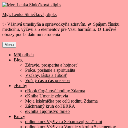
Prejsť
na
Mgr. Lenka Slniečková, dipl.s
obsah
✨ Vášnivá umelkyňa a sprievodkyňa zdravím. 🌿 Spájam čínsku
medicínu, výživu a 5 elementov pre Vašu harmóniu. 🎨 Liečivé
obrazy podľa dátumu narodenia
Menu
Môj príbeh
Blog
Zdravie, prosperita a hojnosť
Práca, poslanie a spiritualita
Vzťahy, láska a ľúbosť
Voľný čas a čas pre seba
eKnihy
eBook Orgánové hodiny Zdarma
eKniha Umenie zdravia
Moja lekárnička pre celú rodinu Zdarma
Záchranný kruh doTERRA
eKniha Tajomstvo farieb
Kurzy
online kurz Výživa a Sebarozvoj za 21 dní
online kurz Výživa a Varenie v kruhu 5 elementov