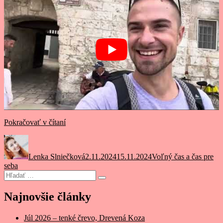
„Zážitok
Pokračovať v čítaní
na
Autor
Publikované
Kategórie
mieru
bez
Lenka Slniečková
2.11.2024
15.11.2024
Voľný čas a čas pre
plánovania?
seba
Tajomná
Hľadať:
dovolenka:
Vyhľadávanie
Rozhovor
s
Najnovšie články
Kamilom
Juhaniakom“
Júl 2026 – tenké črevo, Drevená Koza