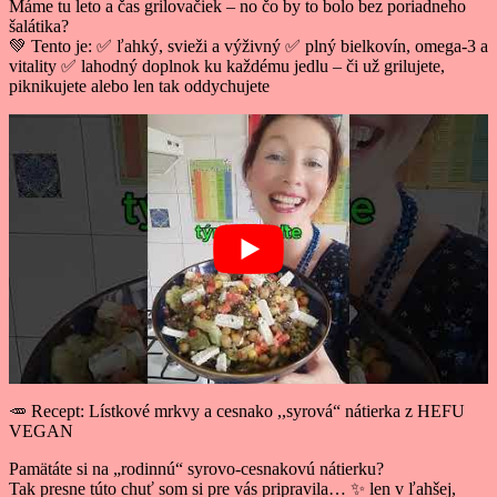
Máme tu leto a čas grilovačiek – no čo by to bolo bez poriadneho
šalátika?
💚 Tento je: ✅ ľahký, svieži a výživný ✅ plný bielkovín, omega-3 a
vitality ✅ lahodný doplnok ku každému jedlu – či už grilujete,
piknikujete alebo len tak oddychujete
🥕 Recept: Lístkové mrkvy a cesnako ,,syrová“ nátierka z HEFU
VEGAN
Pamätáte si na „rodinnú“ syrovo-cesnakovú nátierku?
Tak presne túto chuť som si pre vás pripravila… ✨ len v ľahšej,