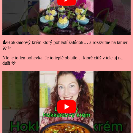
🎃Hokkaidový krém ktorý pohladí žalúdok… a rozkvitne na tanieri
🌼✨
Nie je to len polievka. Je to teplé objatie… ktoré cítiš v tele aj na
duši 💛