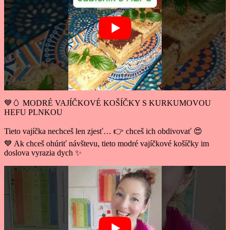
💙🥚 MODRÉ VAJÍČKOVÉ KOŠÍČKY S KURKUMOVOU
HEFU PLNKOU
Tieto vajíčka nechceš len zjesť… 👉 chceš ich obdivovať 😍
💙 Ak chceš ohúriť návštevu, tieto modré vajíčkové košíčky im
doslova vyrazia dych ✨