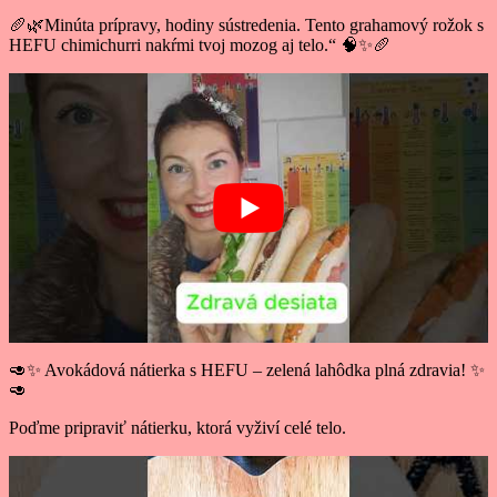
🥖🌿Minúta prípravy, hodiny sústredenia. Tento grahamový rožok s
HEFU chimichurri nakŕmi tvoj mozog aj telo.“ 🧠✨🥖
🥑✨ Avokádová nátierka s HEFU – zelená lahôdka plná zdravia! ✨
🥑
Poďme pripraviť nátierku, ktorá vyživí celé telo.