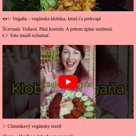
🌭✨ Vegaňa – vegánska klobása, ktorá ťa prekvapí
Šťavnatá. Voňavá. Plná korenín. A pritom úplne rastlinná.
👉 Toto musíš ochutnať.
✨ Chrumkavý vegánsky rezeň