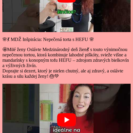
🌸💃 MDŽ Inšpirácia: Nepečená torta s HEFU 🌸
🤩Milé ženy Oslávte Medzinárodný deň žien💃 s touto výnimočnou
nepečenou tortou, ktorá kombinuje lahodné piškóty, svieže višne a
mandarínky s konopným tofu HEFU – zdrojom zdravých bielkovín
a výživných živín.
Doprajte si dezert, ktorý je nielen chutný, ale aj zdravý, a oslávte
krásu a silu každej ženy! 🎂💚