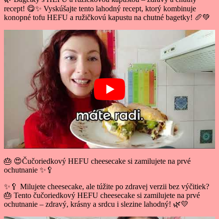
recept! 😋✨ Vyskúšajte tento lahodný recept, ktorý kombinuje
konopné tofu HEFU a ružičkovú kapustu na chutné bagetky! 🥖💚
🎂 😍Čučoriedkový HEFU cheesecake si zamilujete na prvé
ochutnanie ✨🥄
✨🥄 Milujete cheesecake, ale túžite po zdravej verzii bez výčitiek?
🎂 Tento čučoriedkový HEFU cheesecake si zamilujete na prvé
ochutnanie – zdravý, krásny a srdcu i slezine lahodný! 🌿💛