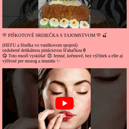
💛 PIŠKOTOVÉ SRDIEČKA S TAJOMSTVOM 💛 🍒
(HEFU a Hraška vo vanilkovom spojení)
ozdobené delikátnou pistáciovou šľahačkou🍦
😋 Toto musíš vyskúšať 😍 Jemné, krémové, bez výčitiek a ešte aj
výživné pre mozog a imunitu ✨