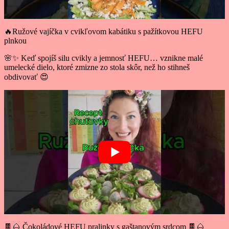
🔥Ružové vajíčka v cvikľovom kabátiku s pažítkovou HEFU
plnkou
🌸✨ Keď spojíš silu cvikly a jemnosť HEFU… vznikne malé
umelecké dielo, ktoré zmizne zo stola skôr, než ho stihneš
obdivovať 😍
🍫🌰 Čokoládové HEFU pralinky s gaštanovým srdcom 🍫🌰