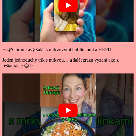
🥕🌿Chrumkavý šalát s mrkvovými hoblinkami a HEFU
Jeden jednoduchý trik s mrkvou… a šalát zrazu vyzerá ako z
reštaurácie 😍✨