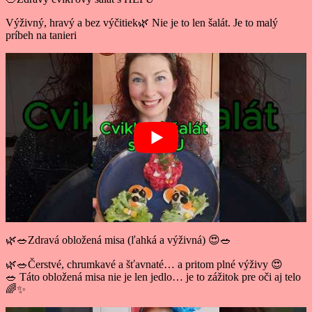
Výživný, hravý a bez výčitiek🌿 Nie je to len šalát. Je to malý
príbeh na tanieri
🌿🥗Zdravá obložená misa (ľahká a výživná) 😍🥗
🌿🥗Čerstvé, chrumkavé a šťavnaté… a pritom plné výživy 😍
🥗 Táto obložená misa nie je len jedlo… je to zážitok pre oči aj telo
🌈✨