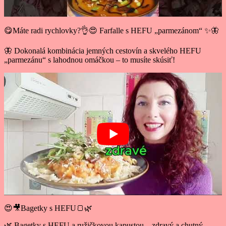
😋Máte radi rychlovky?👌😍 Farfalle s HEFU „parmezánom“ ✨🦋
🦋 Dokonalá kombinácia jemných cestovín a skvelého HEFU
„parmezánu“ s lahodnou omáčkou – to musíte skúsiť!
😍🎥Bagetky s HEFU🍞🌿
🌿 Bagetky s HEFU a ružičkovou kapustou – zdravý a chutný