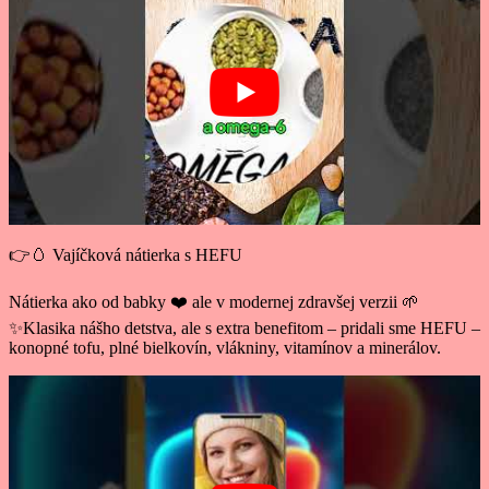
👉🥚 Vajíčková nátierka s HEFU
Nátierka ako od babky ❤️ ale v modernej zdravšej verzii 🌱
✨Klasika nášho detstva, ale s extra benefitom – pridali sme HEFU –
konopné tofu, plné bielkovín, vlákniny, vitamínov a minerálov.