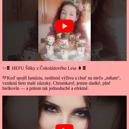
✨🍫 HEFU Šišky z Čokoládového Lesa 🌲🍫
💛Keď spojíš fantáziu, rastlinnú výživu a chuť na niečo „mňam“,
vzniknú tieto malé zázraky. Chrumkavé, jemne sladké, plné
bielkovín — a pritom tak jednoduché a efektné.