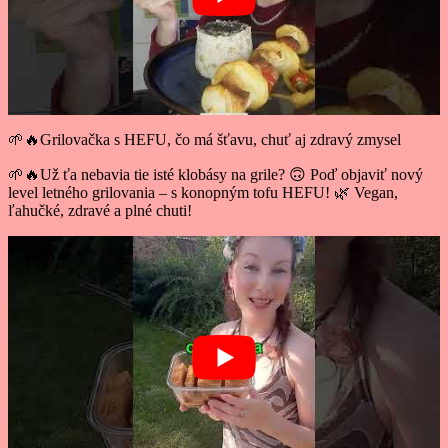
🌱🔥Grilovačka s HEFU, čo má šťavu, chuť aj zdravý zmysel
🌱🔥Už ťa nebavia tie isté klobásy na grile? 🙃 Poď objaviť nový
level letného grilovania – s konopným tofu HEFU! 🌿 Vegan,
ľahučké, zdravé a plné chuti!