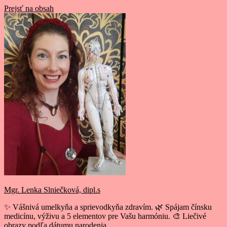
Prejsť na obsah
Mgr. Lenka Slniečková, dipl.s
✨ Vášnivá umelkyňa a sprievodkyňa zdravím. 🌿 Spájam čínsku
medicínu, výživu a 5 elementov pre Vašu harmóniu. 🎨 Liečivé
obrazy podľa dátumu narodenia