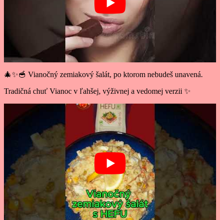
🎄✨🥣 Vianočný zemiakový šalát, po ktorom nebudeš unavená.
Tradičná chuť Vianoc v ľahšej, výživnej a vedomej verzii ✨