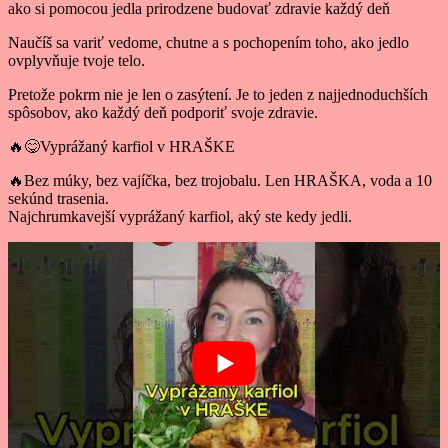
ako si pomocou jedla prirodzene budovať zdravie každý deň
Naučíš sa variť vedome, chutne a s pochopením toho, ako jedlo
ovplyvňuje tvoje telo.
Pretože pokrm nie je len o zasýtení. Je to jeden z najjednoduchších
spôsobov, ako každý deň podporiť svoje zdravie.
🔥😋Vyprážaný karfiol v HRAŠKE
🔥Bez múky, bez vajíčka, bez trojobalu. Len HRAŠKA, voda a 10
sekúnd trasenia.
Najchrumkavejší vyprážaný karfiol, aký ste kedy jedli.