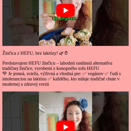
Žinčica z HEFU, bez laktózy! 🌿🥛
Predstavujem HEFU žinčicu – lahodnú rastlinnú alternatívu
tradičnej žinčice, vyrobenú z konopného tofu HEFU
💚 Je jemná, svieža, výživná a vhodná pre: ✅ vegánov ✅ ľudí s
intoleranciou na laktózu ✅ každého, kto miluje tradičné chute v
modernej a zdravej verzii