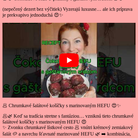
(nepečený dezert bez výčitiek) Vyzerajú luxusne… ale ich príprava
je prekvapivo jednoduchá 😍✨
🥟 Chrumkavé šalátové košíčky s marinovaným HEFU 😍✨
🥟🌿 Keď sa tradícia stretne s fantáziou… vzniknú tieto chrumkavé
šalátové košíčky s marinovaným HEFU 😍
✨ Zvonku chrumkavé lístkové cesto 🥟 vnútri krémový zemiakový
šalát 🥔 a navrchu šťavnaté marinované HEFU 🌿 ➡️ kombinácia,