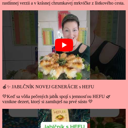
rastlinnej verzii a v krásnej chrumkavej mrkvičke z lístkového cesta.
🍎✨ JABLČNÍK NOVEJ GENERÁCIE s HEFU
💛Keď sa vôňa pečených jabĺk spojí s jemnosťou HEFU 🌿
vznikne dezert, ktorý si zamiluješ na prvé sústo 💛