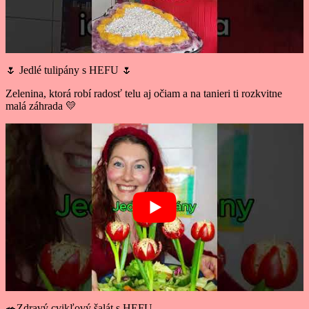
🌷 Jedlé tulipány s HEFU 🌷
Zelenina, ktorá robí radosť telu aj očiam a na tanieri ti rozkvitne
malá záhrada 💛
🥗Zdravý cvikľový šalát s HEFU