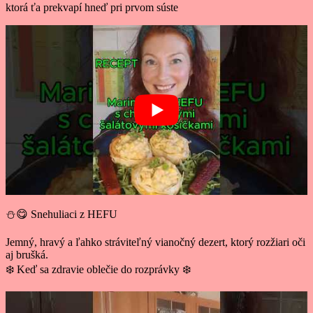
ktorá ťa prekvapí hneď pri prvom súste
⛄😋 Snehuliaci z HEFU
Jemný, hravý a ľahko stráviteľný vianočný dezert, ktorý rozžiari oči
aj brušká.
❄️ Keď sa zdravie oblečie do rozprávky ❄️