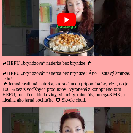
🌿HEFU „bryndzová“ nátierka bez bryndze 🌱
🌿HEFU „bryndzová“ nátierka bez bryndze? Áno – zdravý šmirkas
je tu!
🌱 Jemná rastlinná nátierka, ktorá chuťou pripomína bryndzu, no je
100 % bez živočíšnych produktov! Vyrobená z konopného tofu
HEFU, bohatá na bielkoviny, vitamíny, minerály, omega-3 MK, je
ideálna ako jarná pochúťka. 🌸 Skvele chutí.