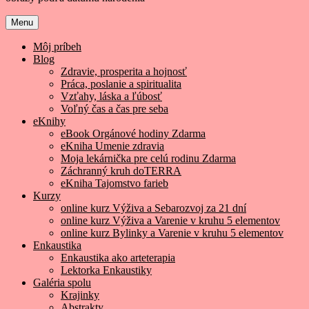
Menu
Môj príbeh
Blog
Zdravie, prosperita a hojnosť
Práca, poslanie a spiritualita
Vzťahy, láska a ľúbosť
Voľný čas a čas pre seba
eKnihy
eBook Orgánové hodiny Zdarma
eKniha Umenie zdravia
Moja lekárnička pre celú rodinu Zdarma
Záchranný kruh doTERRA
eKniha Tajomstvo farieb
Kurzy
online kurz Výživa a Sebarozvoj za 21 dní
online kurz Výživa a Varenie v kruhu 5 elementov
online kurz Bylinky a Varenie v kruhu 5 elementov
Enkaustika
Enkaustika ako arteterapia
Lektorka Enkaustiky
Galéria spolu
Krajinky
Abstrakty