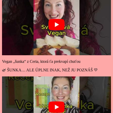
Vegan „šunka“ z Ceria, ktorá ťa prekvapí chuťou
🌿 ŠUNKA… ALE ÚPLNE INAK, NEŽ JU POZNÁŠ 💛