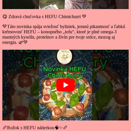
😋 Zdravá chuťovka s HEFU Chimichurri 💚
💚Táto novinka spája sviežosť byliniek, jemnú pikantnosť a ľahkú
krémovosť HEFU – konopného „tofu“, ktoré je plné omega-3
mastných kyselín, proteínov a živín pre tvoje srdce, mozog aj
energiu. 🌿💚
🥖Rožok s HEFU nátierkou🧠✨🥖