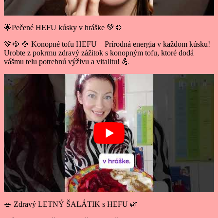
🌟Pečené HEFU kúsky v hráške 💚🥘
💚🥘 🍲 Konopné tofu HEFU – Prírodná energia v každom kúsku!
Urobte z pokrmu zdravý zážitok s konopným tofu, ktoré dodá
vášmu telu potrebnú výživu a vitalitu! 💪
🥗 Zdravý LETNÝ ŠALÁTIK s HEFU 🌿