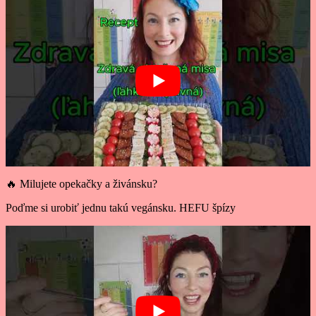
🔥 Milujete opekačky a živánsku?
Poďme si urobiť jednu takú vegánsku. HEFU špízy