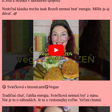
(Ceria a Hraška v lahodnom spojení)
Nedeľná klasika trochu inak Rezeň nemusí brať energiu. Môže ju aj
dávať. 🌿
😋 Sviečková s brusnicami😋Vegan
Tradičná chuť, ľahšia energia. Sviečková nemusí byť z mäsa.
Nie je to o náhradách. Je to o vedomejšej voľbe. Veľmi chutná.