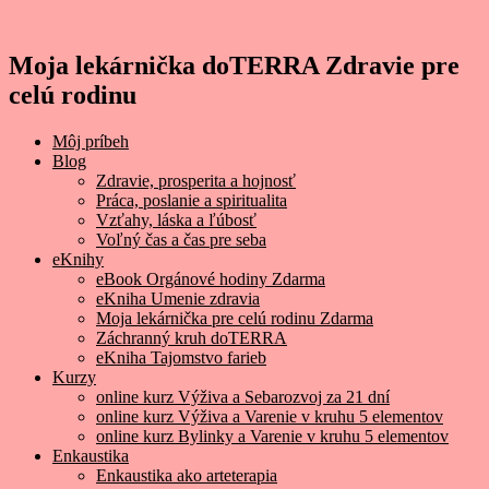
Moja lekárnička doTERRA Zdravie pre
celú rodinu
Môj príbeh
Blog
Zdravie, prosperita a hojnosť
Práca, poslanie a spiritualita
Vzťahy, láska a ľúbosť
Voľný čas a čas pre seba
eKnihy
eBook Orgánové hodiny Zdarma
eKniha Umenie zdravia
Moja lekárnička pre celú rodinu Zdarma
Záchranný kruh doTERRA
eKniha Tajomstvo farieb
Kurzy
online kurz Výživa a Sebarozvoj za 21 dní
online kurz Výživa a Varenie v kruhu 5 elementov
online kurz Bylinky a Varenie v kruhu 5 elementov
Enkaustika
Enkaustika ako arteterapia