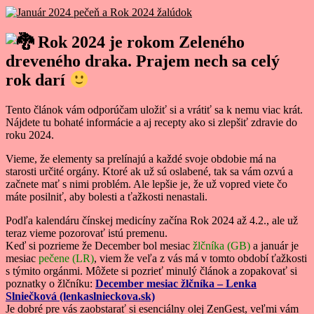
Rok 2024 je rokom Zeleného
dreveného draka. Prajem nech sa celý
rok darí
Tento článok vám odporúčam uložiť si a vrátiť sa k nemu viac krát.
Nájdete tu bohaté informácie a aj recepty ako si zlepšiť zdravie do
roku 2024.
Vieme, že elementy sa prelínajú a každé svoje obdobie má na
starosti určité orgány. Ktoré ak už sú oslabené, tak sa vám ozvú a
začnete mať s nimi problém. Ale lepšie je, že už vopred viete čo
máte posilniť, aby bolesti a ťažkosti nenastali.
Podľa kalendáru čínskej medicíny začína Rok 2024 až 4.2., ale už
teraz vieme pozorovať istú premenu.
Keď si pozrieme že December bol mesiac
žlčníka (GB)
a január je
mesiac
pečene (LR)
, viem že veľa z vás má v tomto období ťažkosti
s týmito orgánmi. Môžete si pozrieť minulý článok a zopakovať si
poznatky o žlčníku:
December mesiac žlčníka – Lenka
Slniečková (lenkaslnieckova.sk)
Je dobré pre vás zaobstarať si esenciálny olej ZenGest, veľmi vám