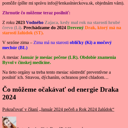
pomôže (píšte mi správu info@lenkaslnieckova.sk, objednám vám).
Zhrnutie čo môžeme teraz posilniť:
Z roku
2023
Vodného
Zajaca, kedy mal rok na starosti
hrubé
črevo (Li).
Prechádzame do 2024
Drevený
Drak, ktorý má na
starosti žalúdok (ST).
V sezóne zima –
Zima má na starosti
obličky (Ki) a močový
mechúr (BL)
A mesiac
Január je mesiac pečene (LR). Obdobie znamenia
Byvol v čínskej medicíne.
Na tieto orgány sa treba tento mesiac sústrediť preventívne a
posilniť ich. Stravou, dýchaním, ochranou pred chladom…
Čo môžeme očakávať od energie Draka
2024
Pokračovať v čítaní
„Január 2024 pečeň a Rok 2024 žalúdok“