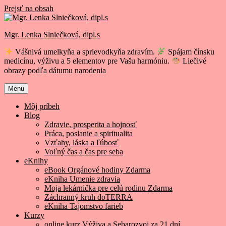
Prejsť na obsah
Mgr. Lenka Slniečková, dipl.s
Vášnivá umelkyňa a sprievodkyňa zdravím.
Spájam čínsku
medicínu, výživu a 5 elementov pre Vašu harmóniu.
Liečivé
obrazy podľa dátumu narodenia
Menu
Môj príbeh
Blog
Zdravie, prosperita a hojnosť
Práca, poslanie a spiritualita
Vzťahy, láska a ľúbosť
Voľný čas a čas pre seba
eKnihy
eBook Orgánové hodiny Zdarma
eKniha Umenie zdravia
Moja lekárnička pre celú rodinu Zdarma
Záchranný kruh doTERRA
eKniha Tajomstvo farieb
Kurzy
online kurz Výživa a Sebarozvoj za 21 dní