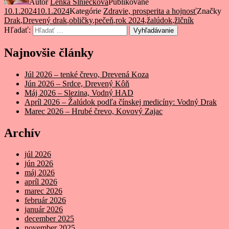
Autor
Lenka Slniečková
Publikované
10.1.2024
10.1.2024
Kategórie
Zdravie, prosperita a hojnosť
Značky
Drak
,
Drevený drak
,
obličky
,
pečeň
,
rok 2024
,
žalúdok
,
žlčník
Hľadať:
Vyhľadávanie
Najnovšie články
Júl 2026 – tenké črevo, Drevená Koza
Jún 2026 – Srdce, Drevený Kôň
Máj 2026 – Slezina, Vodný HAD
Apríl 2026 – Žalúdok podľa čínskej medicíny: Vodný Drak
Marec 2026 – Hrubé črevo, Kovový Zajac
Archív
júl 2026
jún 2026
máj 2026
apríl 2026
marec 2026
február 2026
január 2026
december 2025
november 2025