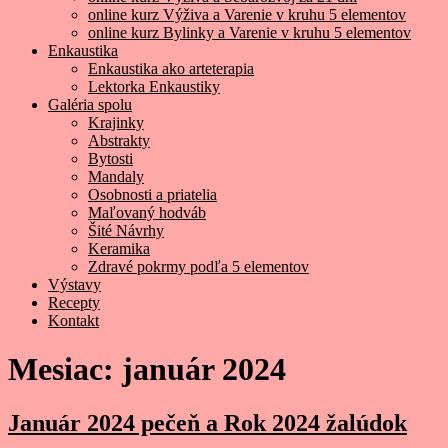
online kurz Výživa a Varenie v kruhu 5 elementov
online kurz Bylinky a Varenie v kruhu 5 elementov
Enkaustika
Enkaustika ako arteterapia
Lektorka Enkaustiky
Galéria spolu
Krajinky
Abstrakty
Bytosti
Mandaly
Osobnosti a priatelia
Maľovaný hodváb
Šité Návrhy
Keramika
Zdravé pokrmy podľa 5 elementov
Výstavy
Recepty
Kontakt
Mesiac:
január 2024
Január 2024 pečeň a Rok 2024 žalúdok