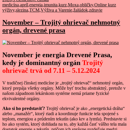
medicína
,
apríl
,
energia
,
imunita
,
kurz
,
Moxa
,
obličky
,
Online kurz
výživy
,
slezina
,
TCM
,
Výživa a Varenie
,
žalúdok
,
zdravie
November – Trojitý ohrievač nehmotný
orgán, drevené prasa
November je energia Drevené Prasa,
kedy je dominantný orgán
Trojitý
ohrievač
trvá od 7.11 – 5.12.2024
V tradičnej čínskej medicíne je „trojitý ohrievač“ nehmotný orgán,
ktorý prepája všetky orgány. Môže byť trochu abstraktný, pretože v
našom západnom lekárskom systéme nemá priame fyzické
ekvivalentné orgány.
Ako si ho predstaviť?
Trojitý ohrievač je ako „energetická dráha“
alebo „manažér“, ktorý riadi a koordinuje funkcie tela spojené s
teplom, energiou a prúdením tekutín (ako krv a lymfa). Predstavte si
ho ako systém, ktorý dohliada na to, aby každá časť vášho tela mala
dostatok energie a tekutín, pričom ich správne rozdeľuje medzi