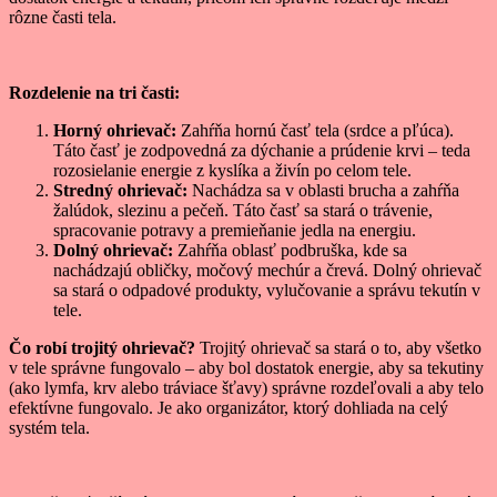
rôzne časti tela.
Rozdelenie na tri časti:
Horný ohrievač:
Zahŕňa hornú časť tela (srdce a pľúca).
Táto časť je zodpovedná za dýchanie a prúdenie krvi – teda
rozosielanie energie z kyslíka a živín po celom tele.
Stredný ohrievač:
Nachádza sa v oblasti brucha a zahŕňa
žalúdok, slezinu a pečeň. Táto časť sa stará o trávenie,
spracovanie potravy a premieňanie jedla na energiu.
Dolný ohrievač:
Zahŕňa oblasť podbruška, kde sa
nachádzajú obličky, močový mechúr a črevá. Dolný ohrievač
sa stará o odpadové produkty, vylučovanie a správu tekutín v
tele.
Čo robí trojitý ohrievač?
Trojitý ohrievač sa stará o to, aby všetko
v tele správne fungovalo – aby bol dostatok energie, aby sa tekutiny
(ako lymfa, krv alebo tráviace šťavy) správne rozdeľovali a aby telo
efektívne fungovalo. Je ako organizátor, ktorý dohliada na celý
systém tela.