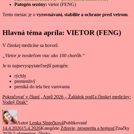
Patogén sezóny:
vietor (FENG)
Tento mesiac je o
vyrovnávaní, stabilite a ochrane pred vetrom
.
Hlavná téma apríla: VIETOR (FENG)
V čínskej medicíne sa hovorí:
„Vietor je nositeľom viac ako 100 chorôb.“
Je to najnevyspytateľnejší patogén:
rýchly
premenlivý
preniká do tela bez varovania
Pokračovať v čítaní
„Apríl 2026 – Žalúdok podľa čínskej medicíny:
Vodný Drak“
Autor
Lenka Slniečková
Publikované
14.4.2026
15.4.2026
Kategórie
Zdravie, prosperita a hojnosť
Značky
2026
,
5 elementov. čínska