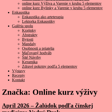
online kurz Výživa a Varenie v kruhu 5 elementov
online kurz Bylinky a Varenie v kruhu 5 elementov
Enkaustika
Enkaustika ako arteterapia
Lektorka Enkaustiky
Galéria spolu
Krajinky
Abstrakty
Bytosti
Mandaly
Osobnosti a priatelia
Maľovaný hodváb
Šité Návrhy
Keramika
Zdravé pokrmy podľa 5 elementov
Výstavy
Recepty
Kontakt
Značka:
Online kurz výživy
Apríl 2026 – Žalúdok podľa čínskej