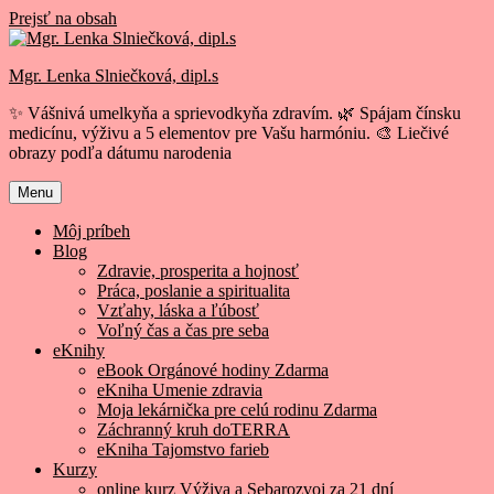
Prejsť na obsah
Mgr. Lenka Slniečková, dipl.s
✨ Vášnivá umelkyňa a sprievodkyňa zdravím. 🌿 Spájam čínsku
medicínu, výživu a 5 elementov pre Vašu harmóniu. 🎨 Liečivé
obrazy podľa dátumu narodenia
Menu
Môj príbeh
Blog
Zdravie, prosperita a hojnosť
Práca, poslanie a spiritualita
Vzťahy, láska a ľúbosť
Voľný čas a čas pre seba
eKnihy
eBook Orgánové hodiny Zdarma
eKniha Umenie zdravia
Moja lekárnička pre celú rodinu Zdarma
Záchranný kruh doTERRA
eKniha Tajomstvo farieb
Kurzy
online kurz Výživa a Sebarozvoj za 21 dní