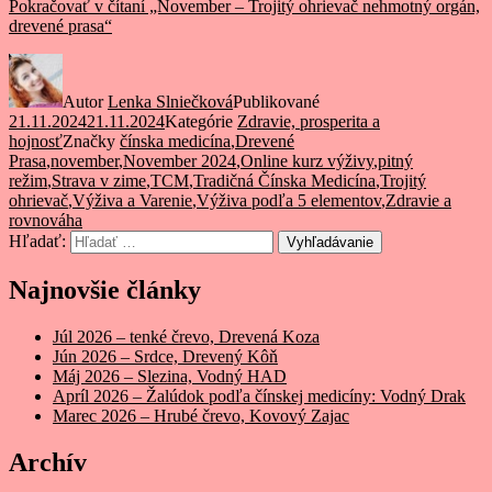
Pokračovať v čítaní
„November – Trojitý ohrievač nehmotný orgán,
drevené prasa“
Autor
Lenka Slniečková
Publikované
21.11.2024
21.11.2024
Kategórie
Zdravie, prosperita a
hojnosť
Značky
čínska medicína
,
Drevené
Prasa
,
november
,
November 2024
,
Online kurz výživy
,
pitný
režim
,
Strava v zime
,
TCM
,
Tradičná Čínska Medicína
,
Trojitý
ohrievač
,
Výživa a Varenie
,
Výživa podľa 5 elementov
,
Zdravie a
rovnováha
Hľadať:
Vyhľadávanie
Najnovšie články
Júl 2026 – tenké črevo, Drevená Koza
Jún 2026 – Srdce, Drevený Kôň
Máj 2026 – Slezina, Vodný HAD
Apríl 2026 – Žalúdok podľa čínskej medicíny: Vodný Drak
Marec 2026 – Hrubé črevo, Kovový Zajac
Archív