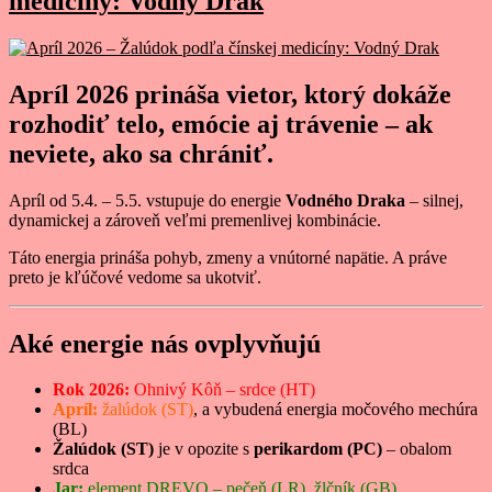
medicíny: Vodný Drak
Apríl 2026 prináša vietor, ktorý dokáže
rozhodiť telo, emócie aj trávenie – ak
neviete, ako sa chrániť.
Apríl od 5.4. – 5.5. vstupuje do energie
Vodného Draka
– silnej,
dynamickej a zároveň veľmi premenlivej kombinácie.
Táto energia prináša pohyb, zmeny a vnútorné napätie. A práve
preto je kľúčové vedome sa ukotviť.
Aké energie nás ovplyvňujú
Rok 2026:
Ohnivý Kôň – srdce (HT)
Apríl:
žalúdok (ST)
, a vybudená energia močového mechúra
(BL)
Žalúdok (ST)
je v opozite s
perikardom (PC)
– obalom
srdca
Jar:
element DREVO – pečeň (LR), žlčník (GB)