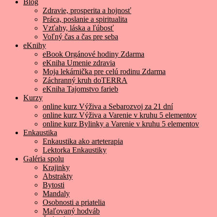
Blog
Zdravie, prosperita a hojnosť
Práca, poslanie a spiritualita
Vzťahy, láska a ľúbosť
Voľný čas a čas pre seba
eKnihy
eBook Orgánové hodiny Zdarma
eKniha Umenie zdravia
Moja lekárnička pre celú rodinu Zdarma
Záchranný kruh doTERRA
eKniha Tajomstvo farieb
Kurzy
online kurz Výživa a Sebarozvoj za 21 dní
online kurz Výživa a Varenie v kruhu 5 elementov
online kurz Bylinky a Varenie v kruhu 5 elementov
Enkaustika
Enkaustika ako arteterapia
Lektorka Enkaustiky
Galéria spolu
Krajinky
Abstrakty
Bytosti
Mandaly
Osobnosti a priatelia
Maľovaný hodváb