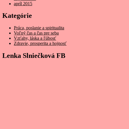
apríl 2015
Kategórie
Práca, poslanie a spiritualita
Voľný čas a čas pre seba
Vzťahy, láska a ľúbosť
Zdravie, prosperita a hojnosť
Lenka Slniečková FB