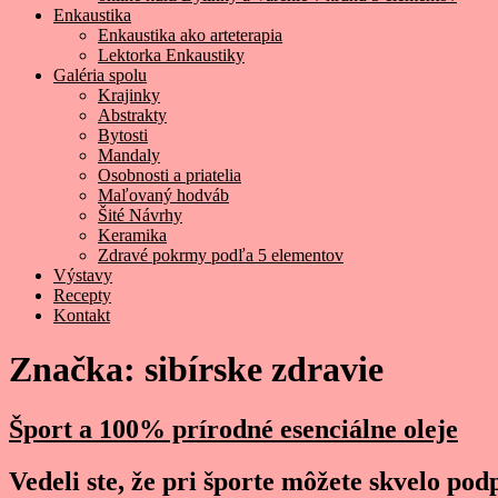
Enkaustika
Enkaustika ako arteterapia
Lektorka Enkaustiky
Galéria spolu
Krajinky
Abstrakty
Bytosti
Mandaly
Osobnosti a priatelia
Maľovaný hodváb
Šité Návrhy
Keramika
Zdravé pokrmy podľa 5 elementov
Výstavy
Recepty
Kontakt
Značka:
sibírske zdravie
Šport a 100% prírodné esenciálne oleje
Vedeli ste, že pri športe môžete skvelo po