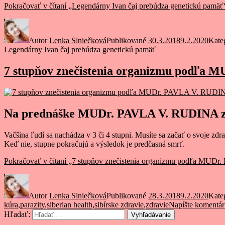
Pokračovať v čítaní
„Legendárny Ivan čaj prebúdza genetickú pamäť
Autor
Lenka Slniečková
Publikované
30.3.2018
9.2.2020
Kate
Legendárny Ivan čaj prebúdza genetickú pamäť
7 stupňov znečistenia organizmu podľa
Na prednáške MUDr. PAVLA V. RUDINA z No
Vačšina ľudí sa nachádza v 3 či 4 stupni. Musíte sa začať o svoje zdr
Keď nie, stupne pokračujú a výsledok je predčasná smrť.
Pokračovať v čítaní
„7 stupňov znečistenia organizmu podľa MUD
Autor
Lenka Slniečková
Publikované
28.3.2018
9.2.2020
Kate
kúra
,
parazity
,
siberian health
,
sibírske zdravie
,
zdravie
Napíšte komentár
Hľadať:
Vyhľadávanie