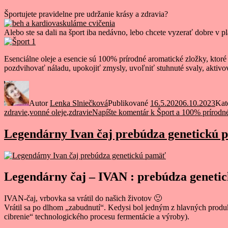
Športujete pravidelne pre udržanie krásy a zdravia?
Alebo ste sa dali na šport iba nedávno, lebo chcete vyzerať dobre v p
Esenciálne oleje a esencie sú 100% prírodné aromatické zložky, ktoré
pozdvihovať náladu, upokojiť zmysly, uvoľniť stuhnuté svaly, akti
Autor
Lenka Slniečková
Publikované
16.5.2020
6.10.2023
Kat
zdravie
,
vonné oleje
,
zdravie
Napíšte komentár
k Šport a 100% prírodné
Legendárny Ivan čaj prebúdza genetickú
Legendárny čaj – IVAN : prebúdza geneti
IVAN-čaj, vrbovka sa vrátil do našich životov 🙂
Vrátil sa po dlhom „zabudnutí“. Kedysi bol jedným z hlavných produkt
cibrenie“ technologického procesu fermentácie a výroby).