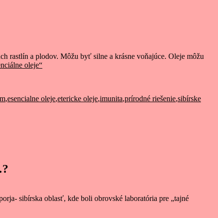
ach rastlín a plodov. Môžu byť silne a krásne voňajúce. Oleje môžu
nciálne oleje“
em
,
esencialne oleje
,
etericke oleje
,
imunita
,
prírodné riešenie
,
sibírske
…?
ja- sibírska oblasť, kde boli obrovské laboratória pre „tajné