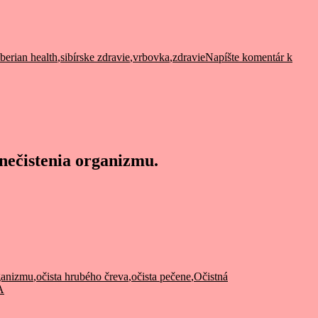
iberian health
,
sibírske zdravie
,
vrbovka
,
zdravie
Napíšte komentár
k
ečistenia organizmu.
rganizmu
,
očista hrubého čreva
,
očista pečene
,
Očistná
A