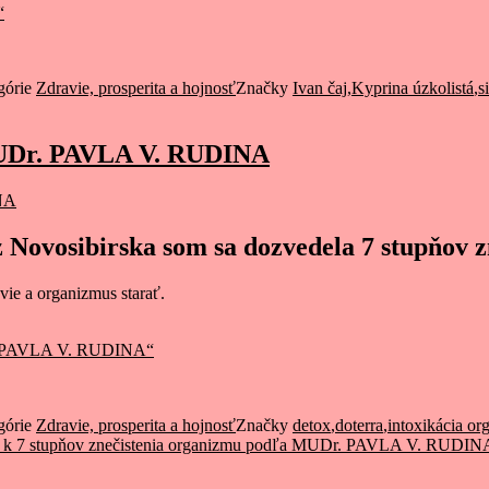
“
górie
Zdravie, prosperita a hojnosť
Značky
Ivan čaj
,
Kyprina úzkolistá
,
s
 MUDr. PAVLA V. RUDINA
vosibirska som sa dozvedela 7 stupňov zn
avie a organizmus starať.
r. PAVLA V. RUDINA“
górie
Zdravie, prosperita a hojnosť
Značky
detox
,
doterra
,
intoxikácia o
k 7 stupňov znečistenia organizmu podľa MUDr. PAVLA V. RUDIN