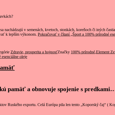
lavkách?
 sa nachádzajú v semenách, kvetoch, stonkách, koreňoch či iných časti
vovať k lepším výkonom.
Pokračovať v čítaní
„Šport a 100% prírodné ese
egórie
Zdravie, prosperita a hojnosť
Značky
100% prírodné
,
Element Z
 esenciálne oleje
 pamäť
ckú pamäť a obnovuje spojenie s predkami
ov Ruského exportu. Celá Európa pila len tento „Koporský čaj“ ( Kopor