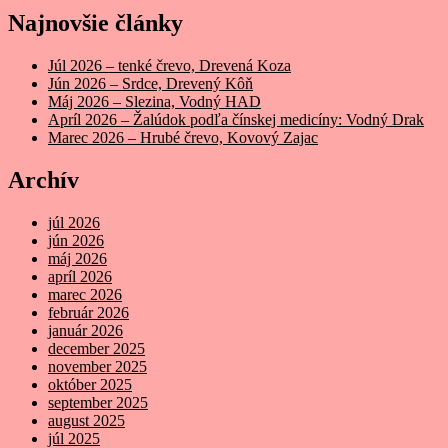
Najnovšie články
Júl 2026 – tenké črevo, Drevená Koza
Jún 2026 – Srdce, Drevený Kôň
Máj 2026 – Slezina, Vodný HAD
Apríl 2026 – Žalúdok podľa čínskej medicíny: Vodný Drak
Marec 2026 – Hrubé črevo, Kovový Zajac
Archív
júl 2026
jún 2026
máj 2026
apríl 2026
marec 2026
február 2026
január 2026
december 2025
november 2025
október 2025
september 2025
august 2025
júl 2025