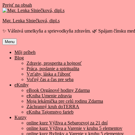
Prejsť na obsah
Mgr. Lenka Slniečková, dipl.s
✨ Vášnivá umelkyňa a sprievodkyňa zdravím. 🌿 Spájam čínsku medi
Menu
Môj príbeh
Blog
Zdravie, prosperita a hojnosť
Práca, poslanie a spiritualita
Vzťahy, láska a ľúbosť
Voľný čas a čas pre seba
eKnihy
eBook Orgánové hodiny Zdarma
eKniha Umenie zdravia
Moja lekárnička pre celú rodinu Zdarma
Záchranný kruh doTERRA
eKniha Tajomstvo farieb
Kurzy
online kurz Výživa a Sebarozvoj za 21 dní
online kurz Výživa a Varenie v kruhu 5 elementov
online kurz Bylinky a Varenie v kruhu 5 elementov