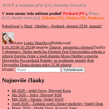
JESEŇ je doménou pľúc (LU), hrubého čreva (Li).
V tento mesiac teda môžeme posilniť
Perikard (PC)
,
Pľúca
(LU), Hrubé črevo (Li),
Žalúdok (ST), Slezinu (SP), Pankreas.
Pokračovať v čítaní
„Október – Perikard, element ZEM, imunita“
Autor
Lenka Slniečková
Publikované
8.10.2024
9.10.2024
Kategórie
Zdravie, prosperita a hojnosť
Značky
5 elementov. čínska medicína
,
Element Zem
,
Emocionálna pohoda a
zdravie
,
Energia Zeme a jeseň
,
imunita
,
Moxa
,
Október a energia
Dreveného Psa
,
perikard
,
Praktiky na posilnenie imunity
,
Rok
Dreveného Draka
,
slezina
,
srdce
,
TCM
,
zdravie
Hľadať:
Vyhľadávanie
Najnovšie články
Júl 2026 – tenké črevo, Drevená Koza
Jún 2026 – Srdce, Drevený Kôň
Máj 2026 – Slezina, Vodný HAD
Apríl 2026 – Žalúdok podľa čínskej medicíny: Vodný Drak
Marec 2026 – Hrubé črevo, Kovový Zajac