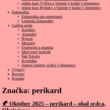
online kurz Výživa a Varenie v kruhu 5 elementov
online kurz Bylinky a Varenie v kruhu 5 elementov
Enkaustika
Enkaustika ako arteterapia
Lektorka Enkaustiky
Galéria spolu
Krajinky
Abstrakty
Bytosti
Mandaly
Osobnosti a priatelia
Maľovaný hodváb
Šité Návrhy
Keramika
Zdravé pokrmy podľa 5 elementov
Výstavy
Recepty
Kontakt
Značka:
perikard
🍂 Október 2025 – perikard – obal srdca,