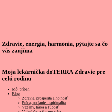
Zdravie, energia, harmónia, pýtajte sa čo
vás zaujíma
Moja lekárnička doTERRA Zdravie pre
celú rodinu
Môj príbeh
Blog
Zdravie, prosperita a hojnosť
Práca, poslanie a spiritualita
Vzťahy, láska a ľúbosť
Voľný čas a čas pre seba