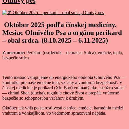
Ohnivý pes
Október 2025 podľa čínskej medicíny.
Mesiac Ohnivého Psa a orgánu perikard
– obal srdca. (8.10.2025 – 6.11.2025)
Zameranie:
Perikard (osrdečník – ochranca Srdca), emócie, teplo,
bezpečie srdca.
Tento mesiac vstupujeme do energického obdobia Ohnivého Psa —
kontrolka pre naše emočné telo, vzťahy a vnútornú bezpečnosť. V
čínskej medicíne je perikard (Xin Bao) vnímaný ako „strážca srdca“
— chráni Shen (ducha), reguluje citový život a prepája vnútorné
bezpečie so schopnosťou vzťahov k druhým.
Október tak volá po starostlivosti o srdce, emócie, harmóniu medzi
vnútrom a vonkajškom, vo vedomom spracovaní napätia.