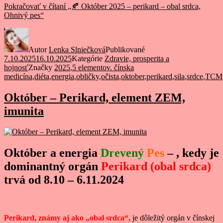
Pokračovať v čítaní
„🍂 Október 2025 – perikard – obal srdca,
Ohnivý pes“
Autor
Lenka Slniečková
Publikované
7.10.2025
16.10.2025
Kategórie
Zdravie, prosperita a
hojnosť
Značky
2025
,
5 elementov. čínska
medicína
,
diéta
,
energia
,
obličky
,
očista
,
oktober
,
perikard
,
sila
,
srdce
,
TCM
Október – Perikard, element ZEM,
imunita
Október a energia
Drevený
Pes
– , kedy je
dominantný orgán
Perikard (obal srdca)
trvá od 8.10 – 6.11.2024
Perikard, známy aj ako „obal srdca“,
je dôležitý orgán v čínskej