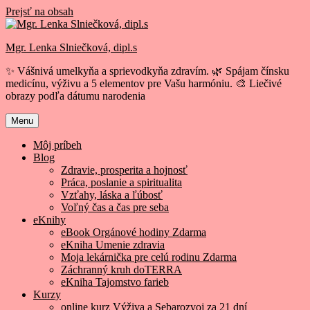
Prejsť na obsah
Mgr. Lenka Slniečková, dipl.s
✨ Vášnivá umelkyňa a sprievodkyňa zdravím. 🌿 Spájam čínsku
medicínu, výživu a 5 elementov pre Vašu harmóniu. 🎨 Liečivé
obrazy podľa dátumu narodenia
Menu
Môj príbeh
Blog
Zdravie, prosperita a hojnosť
Práca, poslanie a spiritualita
Vzťahy, láska a ľúbosť
Voľný čas a čas pre seba
eKnihy
eBook Orgánové hodiny Zdarma
eKniha Umenie zdravia
Moja lekárnička pre celú rodinu Zdarma
Záchranný kruh doTERRA
eKniha Tajomstvo farieb
Kurzy
online kurz Výživa a Sebarozvoj za 21 dní