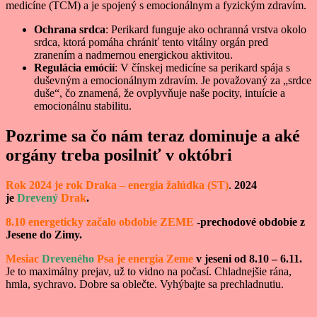
medicíne (TCM) a je spojený s emocionálnym a fyzickým zdravím.
Ochrana srdca
: Perikard funguje ako ochranná vrstva okolo
srdca, ktorá pomáha chrániť tento vitálny orgán pred
zranením a nadmernou energickou aktivitou.
Regulácia emócií
: V čínskej medicíne sa perikard spája s
duševným a emocionálnym zdravím. Je považovaný za „srdce
duše“, čo znamená, že ovplyvňuje naše pocity, intuície a
emocionálnu stabilitu.
Pozrime sa čo nám teraz dominuje a aké
orgány treba posilniť v októbri
Rok 2024 je rok Draka
–
energia žalúdka (ST)
.
2024
je
Drevený
Drak
.
8.10 energeticky začalo obdobie ZEME
-prechodové obdobie z
Jesene do Zimy.
Mesiac
Dreveného
Psa je energia Zeme
v jeseni od 8.10 – 6.11.
Je to maximálny prejav, už to vidno na počasí. Chladnejšie rána,
hmla, sychravo. Dobre sa oblečte. Vyhýbajte sa prechladnutiu.