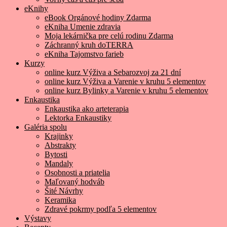
eKnihy
eBook Orgánové hodiny Zdarma
eKniha Umenie zdravia
Moja lekárnička pre celú rodinu Zdarma
Záchranný kruh doTERRA
eKniha Tajomstvo farieb
Kurzy
online kurz Výživa a Sebarozvoj za 21 dní
online kurz Výživa a Varenie v kruhu 5 elementov
online kurz Bylinky a Varenie v kruhu 5 elementov
Enkaustika
Enkaustika ako arteterapia
Lektorka Enkaustiky
Galéria spolu
Krajinky
Abstrakty
Bytosti
Mandaly
Osobnosti a priatelia
Maľovaný hodváb
Šité Návrhy
Keramika
Zdravé pokrmy podľa 5 elementov
Výstavy