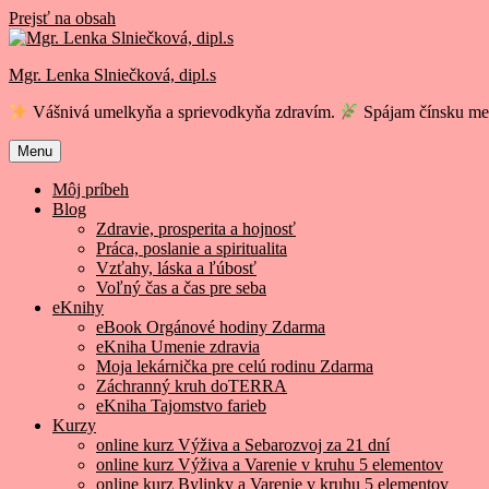
Prejsť na obsah
Mgr. Lenka Slniečková, dipl.s
Vášnivá umelkyňa a sprievodkyňa zdravím.
Spájam čínsku med
Menu
Môj príbeh
Blog
Zdravie, prosperita a hojnosť
Práca, poslanie a spiritualita
Vzťahy, láska a ľúbosť
Voľný čas a čas pre seba
eKnihy
eBook Orgánové hodiny Zdarma
eKniha Umenie zdravia
Moja lekárnička pre celú rodinu Zdarma
Záchranný kruh doTERRA
eKniha Tajomstvo farieb
Kurzy
online kurz Výživa a Sebarozvoj za 21 dní
online kurz Výživa a Varenie v kruhu 5 elementov
online kurz Bylinky a Varenie v kruhu 5 elementov