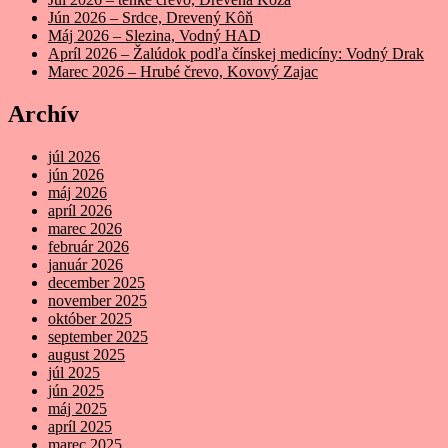
Jún 2026 – Srdce, Drevený Kôň
Máj 2026 – Slezina, Vodný HAD
Apríl 2026 – Žalúdok podľa čínskej medicíny: Vodný Drak
Marec 2026 – Hrubé črevo, Kovový Zajac
Archív
júl 2026
jún 2026
máj 2026
apríl 2026
marec 2026
február 2026
január 2026
december 2025
november 2025
október 2025
september 2025
august 2025
júl 2025
jún 2025
máj 2025
apríl 2025
marec 2025