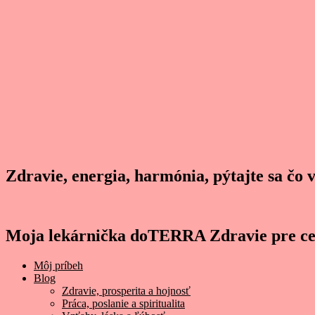
Zdravie, energia, harmónia, pýtajte sa čo 
Moja lekárnička doTERRA Zdravie pre ce
Môj príbeh
Blog
Zdravie, prosperita a hojnosť
Práca, poslanie a spiritualita