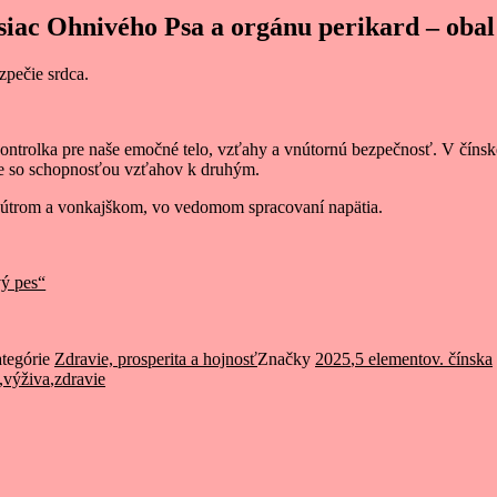
ac Ohnivého Psa a orgánu perikard – obal s
zpečie srdca.
trolka pre naše emočné telo, vzťahy a vnútornú bezpečnosť. V čínske
čie so schopnosťou vzťahov k druhým.
 vnútrom a vonkajškom, vo vedomom spracovaní napätia.
vý pes“
tegórie
Zdravie, prosperita a hojnosť
Značky
2025
,
5 elementov. čínska
,
výživa
,
zdravie