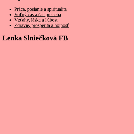
Práca, poslanie a spiritualita
Voľný čas a čas pre seba
Vzťahy, láska a ľúbosť
Zdravie, prosperita a hojnosť
Lenka Slniečková FB