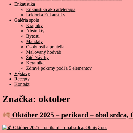
Enkaustika
Enkaustika ako arteterapia
Lektorka Enkaustiky
Galéria spolu
Krajinky
Abstrakty
Bytosti
Mandaly
Osobnosti a priatelia
Maľovaný hodváb
Šité Návrhy
Keramika
Zdravé pokrmy podľa 5 elementov
Výstavy
Recepty
Kontakt
Značka:
oktober
Október 2025 – perikard – obal srdca, 