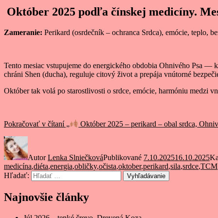
Október 2025 podľa čínskej medicíny. Mesi
Zameranie:
Perikard (osrdečník – ochranca Srdca), emócie, teplo, be
Tento mesiac vstupujeme do energického obdobia Ohnivého Psa — kon
chráni Shen (ducha), reguluje citový život a prepája vnútorné bezpe
Október tak volá po starostlivosti o srdce, emócie, harmóniu medzi
Pokračovať v čítaní
„
Október 2025 – perikard – obal srdca, Ohni
Autor
Lenka Slniečková
Publikované
7.10.2025
16.10.2025
Ka
medicína
,
diéta
,
energia
,
obličky
,
očista
,
oktober
,
perikard
,
sila
,
srdce
,
TCM
Hľadať:
Vyhľadávanie
Najnovšie články
Júl 2026 – tenké črevo, Drevená Koza