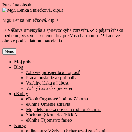
Prejsť na obsah
Mgr. Lenka Slniečková, dipl.s
✨ Vášnivá umelkyňa a sprievodkyňa zdravím. 🌿 Spájam čínsku
medicínu, výživu a 5 elementov pre Vašu harmóniu. 🎨 Liečivé
obrazy podľa dátumu narodenia
Menu
Môj príbeh
Blog
Zdravie, prosperita a hojnosť
Práca, poslanie a spiritualita
Vzťahy, láska a ľúbosť
Voľný čas a čas pre seba
eKnihy
eBook Orgánové hodiny Zdarma
eKniha Umenie zdravia
Moja lekárnička pre celú rodinu Zdarma
Záchranný kruh doTERRA
eKniha Tajomstvo farieb
Kurzy
online kurz Výživa a Sebarozvoj za 21 dní