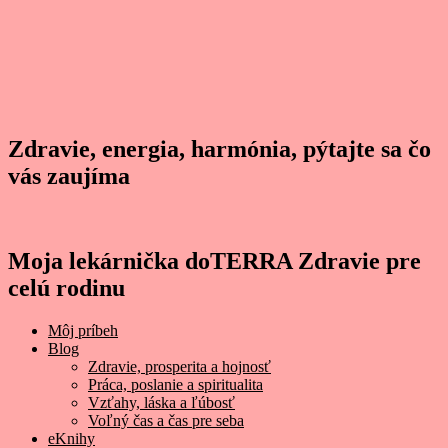
Zdravie, energia, harmónia, pýtajte sa čo
vás zaujíma
Moja lekárnička doTERRA Zdravie pre
celú rodinu
Môj príbeh
Blog
Zdravie, prosperita a hojnosť
Práca, poslanie a spiritualita
Vzťahy, láska a ľúbosť
Voľný čas a čas pre seba
eKnihy