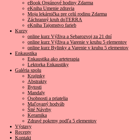
eBook Orgánové hodiny Zdarma
eKniha Umenie zdravia
Moja lekárnička pre celú rodinu Zdarma
Záchranný kruh doTERRA
eKniha Tajomstvo farieb
Kurzy
online kurz Výživa a Sebarozvoj za 21 dní
online kurz Výživa a Varenie v kruhu 5 elementov
online kurz Bylinky a Varenie v kruhu 5 elementov
Enkaustika
Enkaustika ako arteterapia
Lektorka Enkaustiky
Galéria spolu
Krajinky
Abstrakty
Bytosti
Mandaly
Osobnosti a priatelia
Maľovaný hodváb
Šité Návrhy
Keramika
Zdravé pokrmy podľa 5 elementov
Výstavy
Recepty
Kontakt