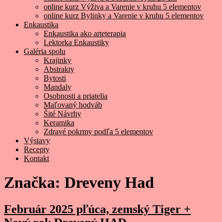
online kurz Výživa a Varenie v kruhu 5 elementov
online kurz Bylinky a Varenie v kruhu 5 elementov
Enkaustika
Enkaustika ako arteterapia
Lektorka Enkaustiky
Galéria spolu
Krajinky
Abstrakty
Bytosti
Mandaly
Osobnosti a priatelia
Maľovaný hodváb
Šité Návrhy
Keramika
Zdravé pokrmy podľa 5 elementov
Výstavy
Recepty
Kontakt
Značka:
Dreveny Had
Február 2025 pľúca, zemský Tiger +