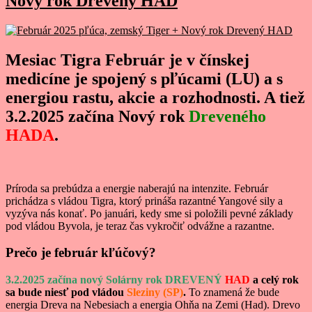
Nový rok Drevený HAD
Mesiac Tigra Február je v čínskej
medicíne je spojený s pľúcami (LU) a
s
energiou rastu, akcie a rozhodnosti. A tiež
3.2.2025 začína Nový rok
Dreveného
HADA
.
Príroda sa prebúdza a energie naberajú na intenzite. Február
prichádza s vládou Tigra, ktorý prináša razantné Yangové sily a
vyzýva nás konať. Po januári, kedy sme si položili pevné základy
pod vládou Byvola, je teraz čas vykročiť odvážne a razantne.
Prečo je február kľúčový?
3.2.2025 začína nový Solárny rok DREVENÝ
HAD
a celý rok
sa bude niesť pod vládou
Sleziny (SP)
.
To znamená že bude
energia Dreva na Nebesiach a energia Ohňa na Zemi (Had). Drevo