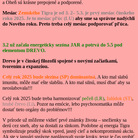
a Oheň sú krásne prepojené a podporené.
Mesiac
Zemského
Tigra je od 3. 2– 5.3. je prvý mesiac čínskeho
roku 2025. Je to mesiac pľúc (LU)
aby sme sa správne nadýchli
do Nového roku. Preto treba celý mesiac podporovať pľúca.
3.2 už začala energeticky sezóna JAR a potrvá do 5.5 pod
elementom DREVO.
Drevo je v čínskej filozofii spojené s novými začiatkami,
tvorením a expanziou.
Celý rok 2025 bude slezina (SP) dominantná
. A kto mal slabú
imunitu, môže mať ešte slabšiu. A kto mal silnú, musí dbať aby sa
neoslabovala!!!
Celý rok 2025 bude treba harmonizovať
pečeň (LR)
,
žalúdok (ST)
,
hrubé črevo (Li)
. Pozor na emócie, lebo psychosomatika môže
dostať tieto orgány do problémov!!!
V prírode už môžeme vidieť prvé známky života – snežienky sa
derú cez sneh, aby sa dostali za slnkom. Podobne aj energia Tigra
symbolizuje prudký skok vpred, jasný cieľ a nekompromisnú akciu.
Ak ste v januári správne naplánovali svoje kroky, teraz je čas urobiť