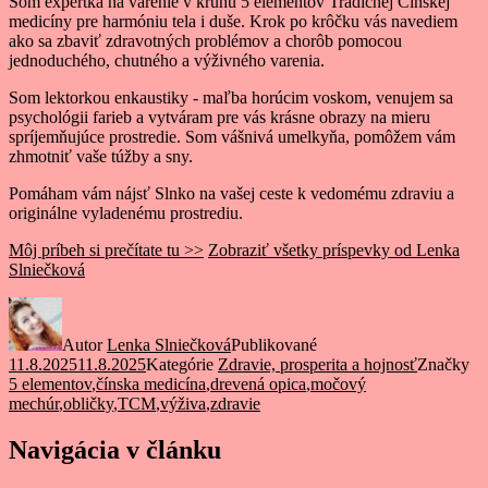
Som expertka na varenie v kruhu 5 elementov Tradičnej Čínskej
medicíny pre harmóniu tela i duše. Krok po krôčku vás navediem
ako sa zbaviť zdravotných problémov a chorôb pomocou
jednoduchého, chutného a výživného varenia.
Som lektorkou enkaustiky - maľba horúcim voskom, venujem sa
psychológii farieb a vytváram pre vás krásne obrazy na mieru
spríjemňujúce prostredie. Som vášnivá umelkyňa, pomôžem vám
zhmotniť vaše túžby a sny.
Pomáham vám nájsť Slnko na vašej ceste k vedomému zdraviu a
originálne vyladenému prostrediu.
Môj príbeh si prečítate tu >>
Zobraziť všetky príspevky od Lenka
Slniečková
Autor
Lenka Slniečková
Publikované
11.8.2025
11.8.2025
Kategórie
Zdravie, prosperita a hojnosť
Značky
5 elementov
,
čínska medicína
,
drevená opica
,
močový
mechúr
,
obličky
,
TCM
,
výživa
,
zdravie
Navigácia v článku