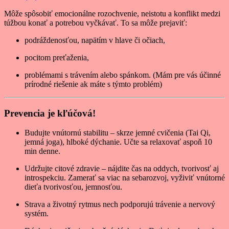
Môže spôsobiť emocionálne rozochvenie, neistotu a konflikt medzi
túžbou konať a potrebou vyčkávať. To sa môže prejaviť:
podráždenosťou, napätím v hlave či očiach,
pocitom preťaženia,
problémami s trávením alebo spánkom. (Mám pre vás účinné
prírodné riešenie ak máte s týmto problém)
Prevencia je kľúčová!
Budujte vnútornú stabilitu – skrze jemné cvičenia (Tai Qi,
jemná joga), hlboké dýchanie. Učte sa relaxovať aspoň 10
min denne.
Udržujte citové zdravie – nájdite čas na oddych, tvorivosť aj
introspekciu. Zamerať sa viac na sebarozvoj, vyživiť vnútorné
dieťa tvorivosťou, jemnosťou.
Strava a životný rytmus nech podporujú trávenie a nervový
systém.