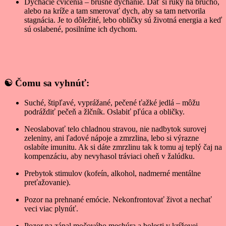
Dýchacie cvičenia – brušné dýchanie. Dať si ruky na brucho,
alebo na kríže a tam smerovať dych, aby sa tam netvorila
stagnácia. Je to dôležité, lebo obličky sú životná energia a keď
sú oslabené, posilníme ich dychom.
☯ Čomu sa vyhnúť:
Suché, štipľavé, vyprážané, pečené ťažké jedlá – môžu
podráždiť pečeň a žlčník. Oslabiť pľúca a obličky.
Neoslabovať telo chladnou stravou, nie nadbytok surovej
zeleniny, ani ľadové nápoje a zmrzlina, lebo si výrazne
oslabíte imunitu. Ak si dáte zmrzlinu tak k tomu aj teplý čaj na
kompenzáciu, aby nevyhasol tráviaci oheň v žalúdku.
Prebytok stimulov (kofeín, alkohol, nadmerné mentálne
preťažovanie).
Pozor na prehnané emócie. Nekonfrontovať život a nechať
veci viac plynúť.
Pozor na zápal močového mechúra a bolesti v krížovej