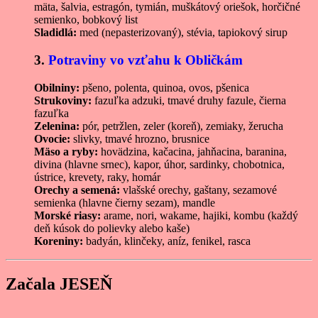
mäta, šalvia, estragón, tymián, muškátový oriešok, horčičné
semienko, bobkový list
Sladidlá:
med (nepasterizovaný), stévia, tapiokový sirup
3.
Potraviny vo vzťahu k Obličkám
Obilniny:
pšeno, polenta, quinoa, ovos, pšenica
Strukoviny:
fazuľka adzuki, tmavé druhy fazule, čierna
fazuľka
Zelenina:
pór, petržlen, zeler (koreň), zemiaky, žerucha
Ovocie:
slivky, tmavé hrozno, brusnice
Mäso a ryby:
hovädzina, kačacina, jahňacina, baranina,
divina (hlavne srnec), kapor, úhor, sardinky, chobotnica,
ústrice, krevety, raky, homár
Orechy a semená:
vlašské orechy, gaštany, sezamové
semienka (hlavne čierny sezam), mandle
Morské riasy:
arame, nori, wakame, hajiki, kombu (každý
deň kúsok do polievky alebo kaše)
Koreniny:
badyán, klinčeky, aníz, fenikel, rasca
Začala JESEŇ