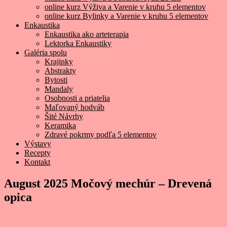
online kurz Výživa a Varenie v kruhu 5 elementov
online kurz Bylinky a Varenie v kruhu 5 elementov
Enkaustika
Enkaustika ako arteterapia
Lektorka Enkaustiky
Galéria spolu
Krajinky
Abstrakty
Bytosti
Mandaly
Osobnosti a priatelia
Maľovaný hodváb
Šité Návrhy
Keramika
Zdravé pokrmy podľa 5 elementov
Výstavy
Recepty
Kontakt
August 2025 Močový mechúr – Drevená
opica