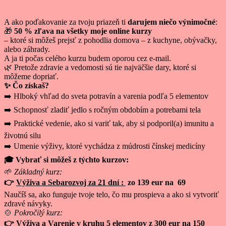
A ako poďakovanie za tvoju priazeň ti
darujem niečo výnimočné
:
🎁
50 % zľava na všetky moje online kurzy
– ktoré si môžeš prejsť z pohodlia domova – z kuchyne, obývačky,
alebo záhrady.
A ja ti počas celého kurzu budem oporou cez e-mail.
🌿 Pretože zdravie a vedomosti sú tie najväčšie dary, ktoré si
môžeme dopriať.
✨ Čo získaš?
➡️ Hlboký vhľad do sveta potravín a varenia podľa 5 elementov
➡️ Schopnosť zladiť jedlo s ročným obdobím a potrebami tela
➡️ Praktické vedenie, ako si variť tak, aby si podporil(a) imunitu a
životnú silu
➡️ Umenie výživy, ktoré vychádza z múdrosti čínskej medicíny
🎓
Vybrať si môžeš z týchto kurzov:
🌱
Základný kurz:
👉
Výživa a Sebarozvoj za 21 dní :
zo 139 eur na 69
Naučíš sa, ako funguje tvoje telo, čo mu prospieva a ako si vytvoriť
zdravé návyky.
🍲
Pokročilý kurz:
👉
Výživa a Varenie v kruhu 5 elementov
z 300 eur na 150