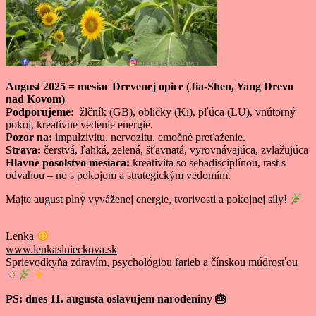
August 2025 = mesiac Drevenej opice (Jia-Shen, Yang Drevo
nad Kovom)
Podporujeme:
žlčník (GB), obličky (Ki), pľúca (LU), vnútorný
pokoj, kreatívne vedenie energie.
Pozor na:
impulzivitu, nervozitu, emočné preťaženie.
Strava:
čerstvá, ľahká, zelená, šťavnatá, vyrovnávajúca, zvlažujúca
Hlavné posolstvo mesiaca:
kreativita so sebadisciplínou, rast s
odvahou – no s pokojom a strategickým vedomím.
Majte august plný vyváženej energie, tvorivosti a pokojnej sily!
Lenka
www.lenkaslnieckova.sk
Sprievodkyňa zdravím, psychológiou farieb a čínskou múdrosťou
PS: dnes 11. augusta oslavujem narodeniny 🎂