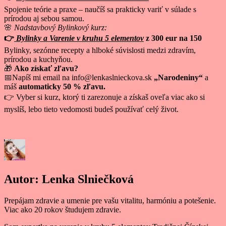
Spojenie teórie a praxe – naučíš sa prakticky variť v súlade s
prírodou aj sebou samou.
🌸
Nadstavbový
Bylinkový kurz:
👉
Bylinky a Varenie v kruhu 5 elementov
z 300 eur na 150
Bylinky, sezónne recepty a hlboké súvislosti medzi zdravím,
prírodou a kuchyňou.
🎁
Ako získať zľavu?
📅Napíš mi email na info@lenkaslnieckova.sk
„Narodeniny“
a
máš
automaticky 50 % zľavu.
👉 Vyber si kurz, ktorý ti zarezonuje a získaš oveľa viac ako si
myslíš, lebo tieto vedomosti budeš používať celý život.
Autor:
Lenka Slniečková
Prepájam zdravie a umenie pre vašu vitalitu, harmóniu a potešenie.
Viac ako 20 rokov študujem zdravie.