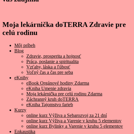
Moja lekárnička doTERRA Zdravie pre
celú rodinu
Môj príbeh
Blog
Zdravie, prosperita a hojnosť
Práca, poslanie a spiritualita
Vzťahy, láska a ľúbosť
Voľný čas a čas pre seba
eKnihy
eBook Orgánové hodiny Zdarma
eKniha Umenie zdravia
Moja lekárnička pre celú rodinu Zdarma
Záchranný kruh doTERRA
eKniha Tajomstvo farieb
Kurzy
online kurz Výživa a Sebarozvoj za 21 dní
online kurz Výživa a Varenie v kruhu 5 elementov
online kurz Bylinky a Varenie v kruhu 5 elementov
Enkaustika