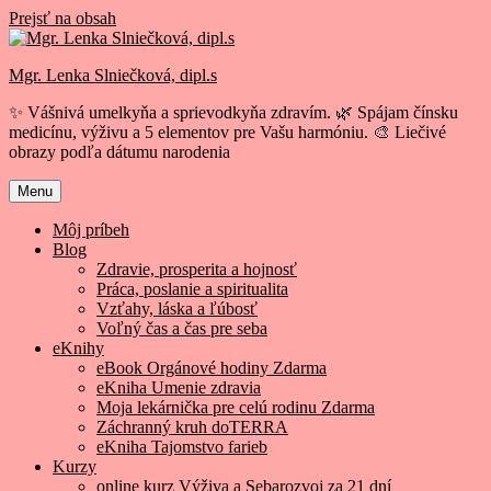
Prejsť na obsah
Mgr. Lenka Slniečková, dipl.s
✨ Vášnivá umelkyňa a sprievodkyňa zdravím. 🌿 Spájam čínsku
medicínu, výživu a 5 elementov pre Vašu harmóniu. 🎨 Liečivé
obrazy podľa dátumu narodenia
Menu
Môj príbeh
Blog
Zdravie, prosperita a hojnosť
Práca, poslanie a spiritualita
Vzťahy, láska a ľúbosť
Voľný čas a čas pre seba
eKnihy
eBook Orgánové hodiny Zdarma
eKniha Umenie zdravia
Moja lekárnička pre celú rodinu Zdarma
Záchranný kruh doTERRA
eKniha Tajomstvo farieb
Kurzy
online kurz Výživa a Sebarozvoj za 21 dní