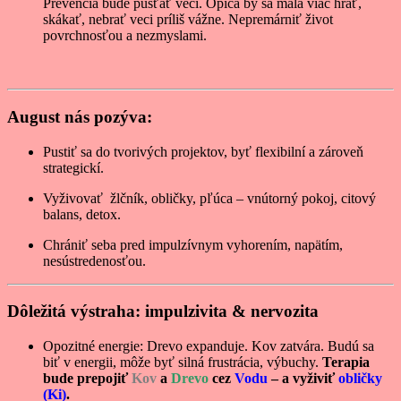
Prevencia bude púšťať veci. Opica by sa mala viac hrať,
skákať, nebrať veci príliš vážne. Nepremárniť život
povrchnosťou a nezmyslami.
August nás pozýva:
Pustiť sa do tvorivých projektov, byť flexibilní a zároveň
strategickí.
Vyživovať žlčník, obličky, pľúca – vnútorný pokoj, citový
balans, detox.
Chrániť seba pred impulzívnym vyhorením, napätím,
nesústredenosťou.
Dôležitá výstraha: impulzivita & nervozita
Opozitné energie: Drevo expanduje. Kov zatvára. Budú sa
biť v energii, môže byť silná frustrácia, výbuchy.
Terapia
bude prepojiť
Kov
a
Drevo
cez
Vodu
– a vyživiť
obličky
(Ki)
.