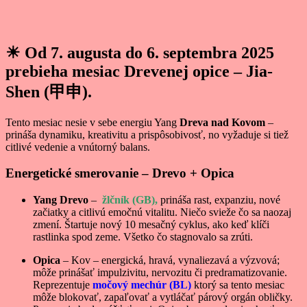
☀
Od 7. augusta do 6. septembra 2025
prebieha mesiac
Drevenej opice – Jia-
Shen (甲申)
.
Tento mesiac nesie v sebe energiu Yang
Dreva nad Kovom
–
prináša dynamiku, kreativitu a prispôsobivosť, no vyžaduje si tiež
citlivé vedenie a vnútorný balans.
Energetické smerovanie – Drevo + Opica
Yang Drevo
–
žlčník (GB),
prináša rast, expanziu, nové
začiatky a citlivú emočnú vitalitu. Niečo svieže čo sa naozaj
zmení. Štartuje nový 10 mesačný cyklus, ako keď klíči
rastlinka spod zeme. Všetko čo stagnovalo sa zrúti.
Opica
– Kov – energická, hravá, vynaliezavá a výzvová;
môže prinášať impulzivitu, nervozitu či predramatizovanie.
Reprezentuje
močový mechúr (BL)
ktorý sa tento mesiac
môže blokovať, zapaľovať a vytláčať párový orgán obličky.