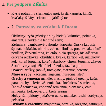
1.
Pre podporu Žlčníka
Kyslé potraviny (fermentované), kyslá kapusta, kimči,
kvašáky, šaláty s citrónom, jablčný ocot
2.
Potraviny vo vzťahu k Pľúcam
Obilniny:
ryža (všetky druhy bielej), kukurica, pohanka,
amarant, slzovka(nie tehotné ženy)
Zelenina:
bambusové výhonky, kapusta, čínska kapusta,
špenát, baklažán, uhorka, zelená cibuľka, pór, cesnak, cibuľa,
petržlen, červená repa, kaleráb, biela špargľa, biela/čierna/
červená reďkovka, okrúhlica, kvaka, karfiol, kel, ružičkový
kel, koreň lopúcha, koreň rebarbory, chren, žerucha, zázvor
Strukoviny:
sója žltá, biela fazuľa, fazuľa pinto
Ovocie:
hrušky, jablká, broskyne, marhule, čerešne,
Mäso a ryby:
kačacina, zajačina, husacina, sleď
Orechy a semená:
mandle, arašidy, píniové orechy, kešu,
para orechy, tekvicové semienka, slnečnicové semienka,
ľanové semienka, konopné semienka, biely mak, chia
semienka, kokosová drť, biely sezam
Huby:
šampiňóny, judášovo ucho, maitake, reishi, cordyceps,
pečiarka
Bylinky a koreniny:
majoránka, bazalka, oregano, saturejka,