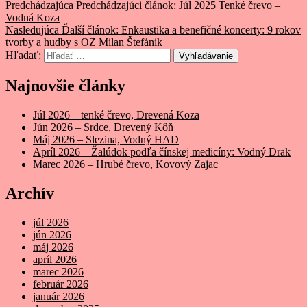
Predchádzajúca
Predchádzajúci článok:
Júl 2025 Tenké črevo –
Vodná Koza
Nasledujúca
Ďalší článok:
Enkaustika a benefičné koncerty: 9 rokov
tvorby a hudby s OZ Milan Štefánik
Hľadať:
Vyhľadávanie
Najnovšie články
Júl 2026 – tenké črevo, Drevená Koza
Jún 2026 – Srdce, Drevený Kôň
Máj 2026 – Slezina, Vodný HAD
Apríl 2026 – Žalúdok podľa čínskej medicíny: Vodný Drak
Marec 2026 – Hrubé črevo, Kovový Zajac
Archív
júl 2026
jún 2026
máj 2026
apríl 2026
marec 2026
február 2026
január 2026