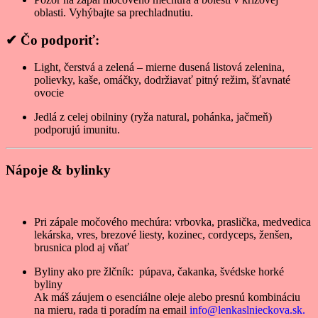
oblasti. Vyhýbajte sa prechladnutiu.
✔ Čo podporiť:
Light, čerstvá a zelená – mierne dusená listová zelenina,
polievky, kaše, omáčky, dodržiavať pitný režim, šťavnaté
ovocie
Jedlá z celej obilniny (ryža natural, pohánka, jačmeň)
podporujú imunitu.
Nápoje & bylinky
Pri zápale močového mechúra: vrbovka, praslička, medvedica
lekárska, vres, brezové liesty, kozinec, cordyceps, ženšen,
brusnica plod aj vňať
Byliny ako pre žlčník: púpava, čakanka, švédske horké
byliny
Ak máš záujem o esenciálne oleje alebo presnú kombináciu
na mieru, rada ti poradím na email
info@lenkaslnieckova.sk
.