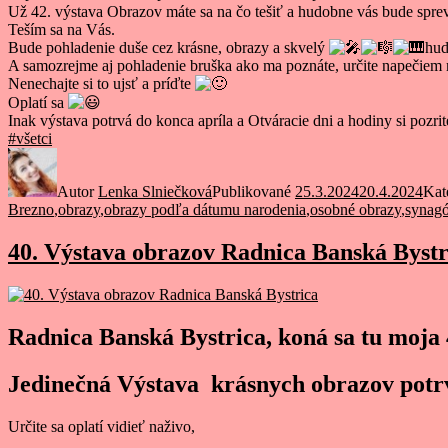
Už 42. výstava Obrazov máte sa na čo tešiť a hudobne vás bude spr
Teším sa na Vás.
Bude pohladenie duše cez krásne, obrazy a skvelý
hud
A samozrejme aj pohladenie bruška ako ma poznáte, určite napečiem n
Nenechajte si to ujsť a príďte
Oplatí sa
Inak výstava potrvá do konca apríla a Otváracie dni a hodiny si pozr
#všetci
Autor
Lenka Slniečková
Publikované
25.3.2024
20.4.2024
Kat
Brezno
,
obrazy
,
obrazy podľa dátumu narodenia
,
osobné obrazy
,
synag
40. Výstava obrazov Radnica Banská Bystr
Radnica Banská Bystrica, koná sa tu moja 
Jedinečná Výstava krásnych obrazov potrv
Určite sa oplatí vidieť naživo,