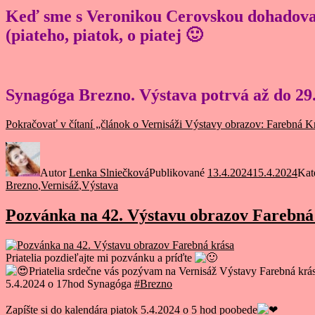
Keď sme s Veronikou Cerovskou dohadovali
(piateho, piatok, o piatej 🙂
Synagóga Brezno.
Výstava potrvá až do 29.
Pokračovať v čítaní
„článok o Vernisáži Výstavy obrazov: Farebná 
Autor
Lenka Slniečková
Publikované
13.4.2024
15.4.2024
Kat
Brezno
,
Vernisáž
,
Výstava
Pozvánka na 42. Výstavu obrazov Farebná
Priatelia pozdieľajte mi pozvánku a príďte
Priatelia srdečne vás pozývam na Vernisáž Výstavy Farebná kr
5.4.2024 o 17hod Synagóga
#Brezno
Zapíšte si do kalendára piatok 5.4.2024 o 5 hod poobede