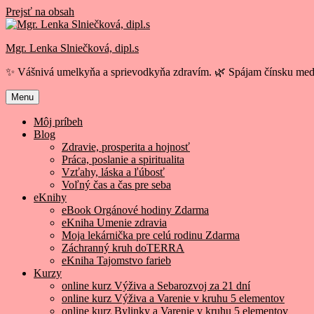
Prejsť na obsah
Mgr. Lenka Slniečková, dipl.s
✨ Vášnivá umelkyňa a sprievodkyňa zdravím. 🌿 Spájam čínsku medi
Menu
Môj príbeh
Blog
Zdravie, prosperita a hojnosť
Práca, poslanie a spiritualita
Vzťahy, láska a ľúbosť
Voľný čas a čas pre seba
eKnihy
eBook Orgánové hodiny Zdarma
eKniha Umenie zdravia
Moja lekárnička pre celú rodinu Zdarma
Záchranný kruh doTERRA
eKniha Tajomstvo farieb
Kurzy
online kurz Výživa a Sebarozvoj za 21 dní
online kurz Výživa a Varenie v kruhu 5 elementov
online kurz Bylinky a Varenie v kruhu 5 elementov