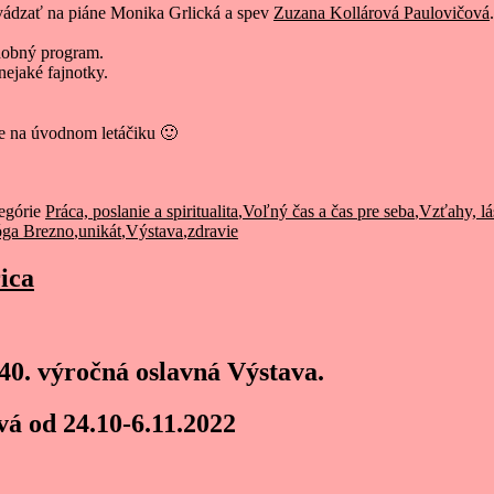
evádzať na piáne Monika Grlická a spev
Zuzana Kollárová Paulovičová
obný program.
ejaké fajnotky.
ite na úvodnom letáčiku 🙂
egórie
Práca, poslanie a spiritualita
,
Voľný čas a čas pre seba
,
Vzťahy, lá
óga Brezno
,
unikát
,
Výstava
,
zdravie
ica
40. výročná oslavná Výstava.
á od 24.10-6.11.2022