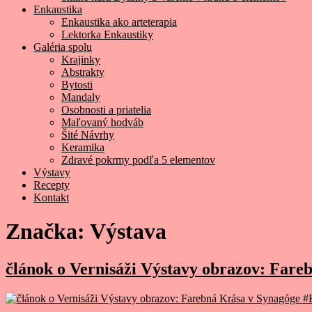
Enkaustika
Enkaustika ako arteterapia
Lektorka Enkaustiky
Galéria spolu
Krajinky
Abstrakty
Bytosti
Mandaly
Osobnosti a priatelia
Maľovaný hodváb
Šité Návrhy
Keramika
Zdravé pokrmy podľa 5 elementov
Výstavy
Recepty
Kontakt
Značka:
Výstava
článok o Vernisáži Výstavy obrazov: Fare