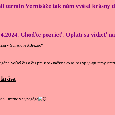
 termín Vernisáže tak nám vyšiel krásny d
4.2024. Choďte pozrieť. Oplatí sa vidieť na
Krása v Synagóge #Brezno“
egórie
Voľný čas a čas pre seba
Značky
ako na nas vplyvaju farby
,
Brez
 krása
ása v Brezne v Synagóge