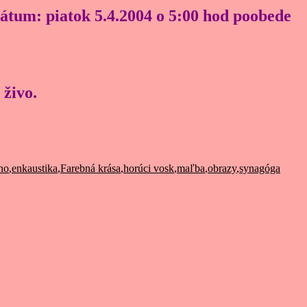
átum: piatok 5.4.2004 o 5:00 hod poobede
 živo.
no
,
enkaustika
,
Farebná krása
,
horúci vosk
,
maľba
,
obrazy
,
synagóga