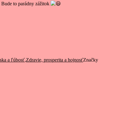
. Bude to parádny zážitok
ska a ľúbosť
,
Zdravie, prosperita a hojnosť
Značky