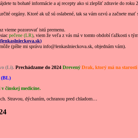
jdete tu bohaté informácie a aj recepty ako si zlepšiť zdravie do roku 
určité orgány. Ktoré ak už sú oslabené, tak sa vám ozvú a začnete mať s
raz vieme pozorovať istú premenu.
esiac
pečene (LR)
, viem že veľa z vás má v tomto období ťažkosti s tý
(lenkaslnieckova.sk)
pomôže (píšte mi správu info@lenkaslnieckova.sk, objednám vám).
o (Li).
Prechádzame do 2024
Drevený
Drak, ktorý má na starosti
 (BL)
v čínskej medicíne.
iť ich. Stravou, dýchaním, ochranou pred chladom…
24