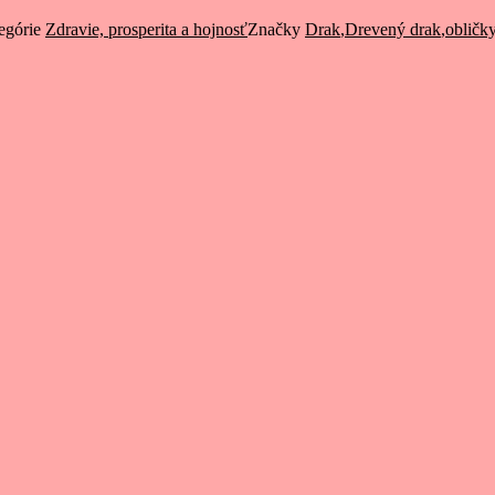
egórie
Zdravie, prosperita a hojnosť
Značky
Drak
,
Drevený drak
,
obličk