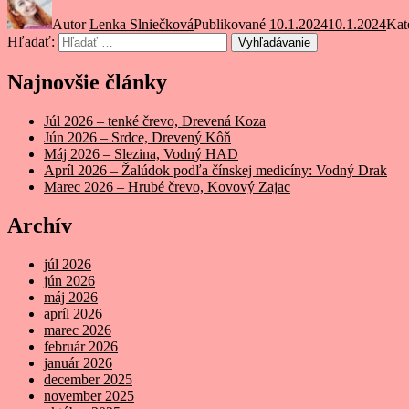
Autor
Lenka Slniečková
Publikované
10.1.2024
10.1.2024
Kat
Hľadať:
Vyhľadávanie
Najnovšie články
Júl 2026 – tenké črevo, Drevená Koza
Jún 2026 – Srdce, Drevený Kôň
Máj 2026 – Slezina, Vodný HAD
Apríl 2026 – Žalúdok podľa čínskej medicíny: Vodný Drak
Marec 2026 – Hrubé črevo, Kovový Zajac
Archív
júl 2026
jún 2026
máj 2026
apríl 2026
marec 2026
február 2026
január 2026
december 2025
november 2025