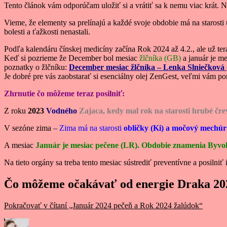
Tento článok vám odporúčam uložiť si a vrátiť sa k nemu viac krát. Ná
Vieme, že elementy sa prelínajú a každé svoje obdobie má na starosti 
bolesti a ťažkosti nenastali.
Podľa kalendáru čínskej medicíny začína Rok 2024 až 4.2., ale už te
Keď si pozrieme že December bol mesiac
žlčníka (GB)
a január je m
poznatky o žlčníku:
December mesiac žlčníka – Lenka Slniečková 
Je dobré pre vás zaobstarať si esenciálny olej ZenGest, veľmi vám 
Zhrnutie čo môžeme teraz posilniť:
Z roku
2023
Vodného
Zajaca, kedy mal rok na starosti
hrubé črev
V sezóne zima –
Zima má na starosti
obličky (Ki) a močový mechúr
A mesiac
Január je mesiac pečene (LR). Obdobie znamenia Byvol 
Na tieto orgány sa treba tento mesiac sústrediť preventívne a posiln
Čo môžeme očakávať od energie Draka 20
Pokračovať v čítaní
„Január 2024 pečeň a Rok 2024 žalúdok“