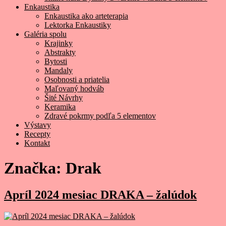
Enkaustika
Enkaustika ako arteterapia
Lektorka Enkaustiky
Galéria spolu
Krajinky
Abstrakty
Bytosti
Mandaly
Osobnosti a priatelia
Maľovaný hodváb
Šité Návrhy
Keramika
Zdravé pokrmy podľa 5 elementov
Výstavy
Recepty
Kontakt
Značka:
Drak
Apríl 2024 mesiac DRAKA – žalúdok