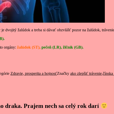
je dvojitý žalúdok a treba si dávať obzvlášť pozor na žalúdok, tráveni
B).
eto orgány:
žalúdok (ST),
pečeň (LR), žlčník (GB).
egórie
Zdravie, prosperita a hojnosť
Značky
ako zlepšiť trávenie
,
čínska
 draka. Prajem nech sa celý rok darí