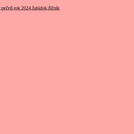
y
,
pečeň
,
rok 2024
,
žalúdok
,
žlčník