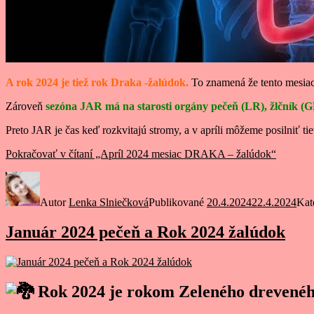
A rok 2024 je tiež rok Draka -žalúdok.
To znamená že tento mesiac 
Zároveň
sezóna
JAR má na starosti orgány pečeň (LR), žlčník (G
Preto JAR je čas keď rozkvitajú stromy, a v apríli môžeme posilniť ti
Pokračovať v čítaní
„Apríl 2024 mesiac DRAKA – žalúdok“
Autor
Lenka Slniečková
Publikované
20.4.2024
22.4.2024
Kat
Január 2024 pečeň a Rok 2024 žalúdok
Rok 2024 je rokom Zeleného dreveného