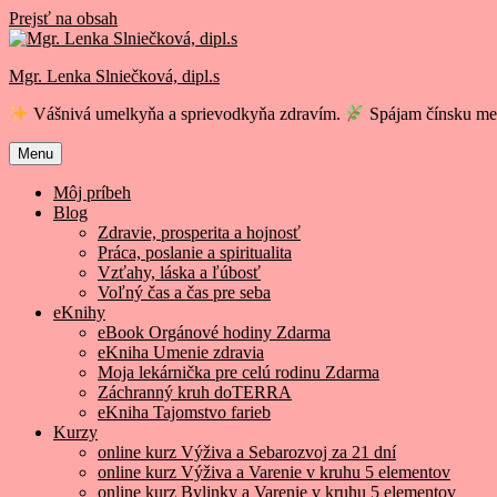
Prejsť na obsah
Mgr. Lenka Slniečková, dipl.s
Vášnivá umelkyňa a sprievodkyňa zdravím.
Spájam čínsku med
Menu
Môj príbeh
Blog
Zdravie, prosperita a hojnosť
Práca, poslanie a spiritualita
Vzťahy, láska a ľúbosť
Voľný čas a čas pre seba
eKnihy
eBook Orgánové hodiny Zdarma
eKniha Umenie zdravia
Moja lekárnička pre celú rodinu Zdarma
Záchranný kruh doTERRA
eKniha Tajomstvo farieb
Kurzy
online kurz Výživa a Sebarozvoj za 21 dní
online kurz Výživa a Varenie v kruhu 5 elementov
online kurz Bylinky a Varenie v kruhu 5 elementov