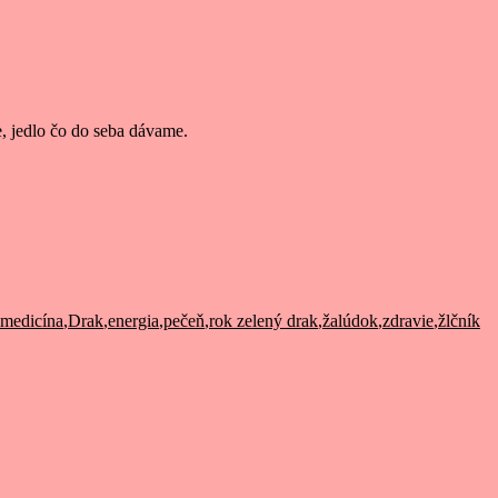
e, jedlo čo do seba dávame.
 medicína
,
Drak
,
energia
,
pečeň
,
rok zelený drak
,
žalúdok
,
zdravie
,
žlčník