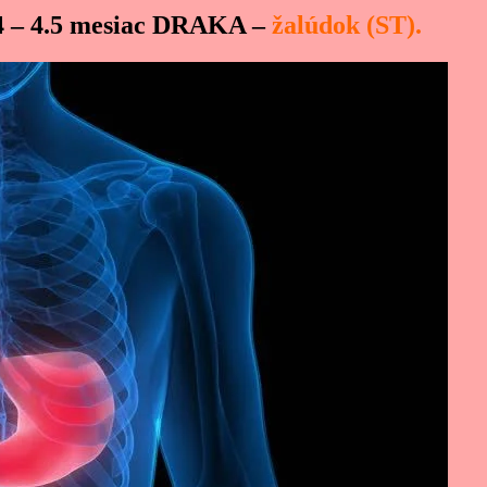
4.4 – 4.5 mesiac DRAKA –
žalúdok (ST).