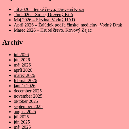
Júl 2026 – tenké črevo, Drevená Koza
Jún 2026 – Srdce, Drevený Kôň
Máj 2026 – Slezina, Vodný HAD
Apríl 2026 – Žalúdok podľa čínskej medicíny: Vodný Drak
Marec 2026 – Hrubé črevo, Kovový Zajac
Archív
júl 2026
jún 2026
máj 2026
apríl 2026
marec 2026
február 2026
január 2026
december 2025
november 2025
október 2025
september 2025
august 2025
júl 2025
jún 2025
máj 2025