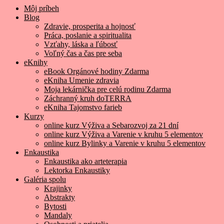
Môj príbeh
Blog
Zdravie, prosperita a hojnosť
Práca, poslanie a spiritualita
Vzťahy, láska a ľúbosť
Voľný čas a čas pre seba
eKnihy
eBook Orgánové hodiny Zdarma
eKniha Umenie zdravia
Moja lekárnička pre celú rodinu Zdarma
Záchranný kruh doTERRA
eKniha Tajomstvo farieb
Kurzy
online kurz Výživa a Sebarozvoj za 21 dní
online kurz Výživa a Varenie v kruhu 5 elementov
online kurz Bylinky a Varenie v kruhu 5 elementov
Enkaustika
Enkaustika ako arteterapia
Lektorka Enkaustiky
Galéria spolu
Krajinky
Abstrakty
Bytosti
Mandaly