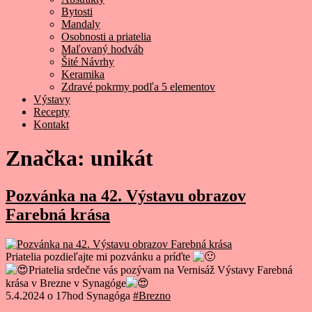
Bytosti
Mandaly
Osobnosti a priatelia
Maľovaný hodváb
Šité Návrhy
Keramika
Zdravé pokrmy podľa 5 elementov
Výstavy
Recepty
Kontakt
Značka:
unikát
Pozvánka na 42. Výstavu obrazov
Farebná krása
Priatelia pozdieľajte mi pozvánku a príďte
Priatelia srdečne vás pozývam na Vernisáž Výstavy Farebná
krása v Brezne v Synagóge
5.4.2024 o 17hod Synagóga
#Brezno