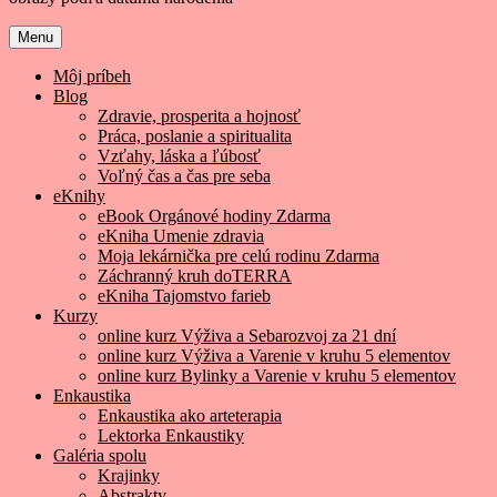
Menu
Môj príbeh
Blog
Zdravie, prosperita a hojnosť
Práca, poslanie a spiritualita
Vzťahy, láska a ľúbosť
Voľný čas a čas pre seba
eKnihy
eBook Orgánové hodiny Zdarma
eKniha Umenie zdravia
Moja lekárnička pre celú rodinu Zdarma
Záchranný kruh doTERRA
eKniha Tajomstvo farieb
Kurzy
online kurz Výživa a Sebarozvoj za 21 dní
online kurz Výživa a Varenie v kruhu 5 elementov
online kurz Bylinky a Varenie v kruhu 5 elementov
Enkaustika
Enkaustika ako arteterapia
Lektorka Enkaustiky
Galéria spolu
Krajinky
Abstrakty