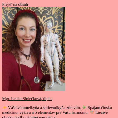
Prejsť na obsah
Mgr. Lenka Slniečková, dipl.s
Vášnivá umelkyňa a sprievodkyňa zdravím.
Spájam čínsku
medicínu, výživu a 5 elementov pre Vašu harmóniu.
Liečivé
obrazy podľa dátumu narodenia