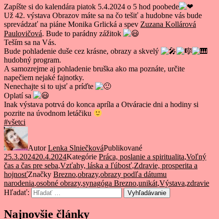
Zapíšte si do kalendára piatok 5.4.2024 o 5 hod poobede
Už 42. výstava Obrazov máte sa na čo tešiť a hudobne vás bude
sprevádzať na piáne Monika Grlická a spev
Zuzana Kollárová
Paulovičová
. Bude to parádny zážitok
Teším sa na Vás.
Bude pohladenie duše cez krásne, obrazy a skvelý
hudobný program.
A samozrejme aj pohladenie bruška ako ma poznáte, určite
napečiem nejaké fajnotky.
Nenechajte si to ujsť a príďte
Oplatí sa
Inak výstava potrvá do konca apríla a Otváracie dni a hodiny si
pozrite na úvodnom letáčiku
#všetci
Autor
Lenka Slniečková
Publikované
25.3.2024
20.4.2024
Kategórie
Práca, poslanie a spiritualita
,
Voľný
čas a čas pre seba
,
Vzťahy, láska a ľúbosť
,
Zdravie, prosperita a
hojnosť
Značky
Brezno
,
obrazy
,
obrazy podľa dátumu
narodenia
,
osobné obrazy
,
synagóga Brezno
,
unikát
,
Výstava
,
zdravie
Hľadať:
Vyhľadávanie
Najnovšie články