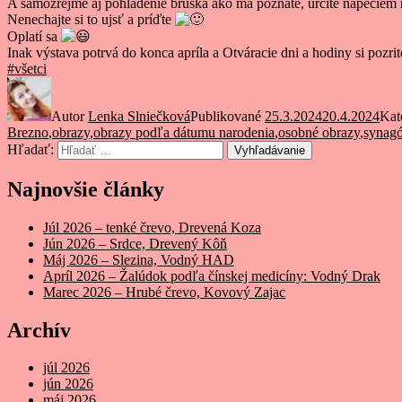
A samozrejme aj pohladenie bruška ako ma poznáte, určite napečiem n
Nenechajte si to ujsť a príďte
Oplatí sa
Inak výstava potrvá do konca apríla a Otváracie dni a hodiny si pozr
#všetci
Autor
Lenka Slniečková
Publikované
25.3.2024
20.4.2024
Kat
Brezno
,
obrazy
,
obrazy podľa dátumu narodenia
,
osobné obrazy
,
synag
Hľadať:
Vyhľadávanie
Najnovšie články
Júl 2026 – tenké črevo, Drevená Koza
Jún 2026 – Srdce, Drevený Kôň
Máj 2026 – Slezina, Vodný HAD
Apríl 2026 – Žalúdok podľa čínskej medicíny: Vodný Drak
Marec 2026 – Hrubé črevo, Kovový Zajac
Archív
júl 2026
jún 2026
máj 2026