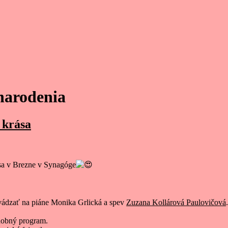
narodenia
 krása
ása v Brezne v Synagóge
evádzať na piáne Monika Grlická a spev
Zuzana Kollárová Paulovičová
obný program.