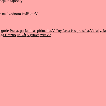
ejaké fajnotky.
ite na úvodnom letáčiku 🙂
egórie
Práca, poslanie a spiritualita
,
Voľný čas a čas pre seba
,
Vzťahy, lá
óga Brezno
,
unikát
,
Výstava
,
zdravie