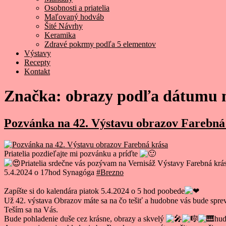
Osobnosti a priatelia
Maľovaný hodváb
Šité Návrhy
Keramika
Zdravé pokrmy podľa 5 elementov
Výstavy
Recepty
Kontakt
Značka:
obrazy podľa dátumu 
Pozvánka na 42. Výstavu obrazov Farebná
Priatelia pozdieľajte mi pozvánku a príďte
Priatelia srdečne vás pozývam na Vernisáž Výstavy Farebná kr
5.4.2024 o 17hod Synagóga
#Brezno
Zapíšte si do kalendára piatok 5.4.2024 o 5 hod poobede
Už 42. výstava Obrazov máte sa na čo tešiť a hudobne vás bude spr
Teším sa na Vás.
Bude pohladenie duše cez krásne, obrazy a skvelý
hud