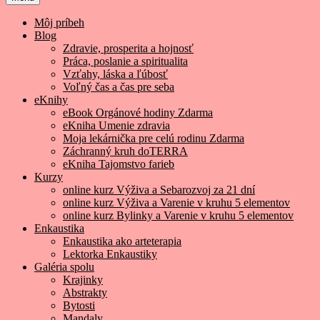
Môj príbeh
Blog
Zdravie, prosperita a hojnosť
Práca, poslanie a spiritualita
Vzťahy, láska a ľúbosť
Voľný čas a čas pre seba
eKnihy
eBook Orgánové hodiny Zdarma
eKniha Umenie zdravia
Moja lekárnička pre celú rodinu Zdarma
Záchranný kruh doTERRA
eKniha Tajomstvo farieb
Kurzy
online kurz Výživa a Sebarozvoj za 21 dní
online kurz Výživa a Varenie v kruhu 5 elementov
online kurz Bylinky a Varenie v kruhu 5 elementov
Enkaustika
Enkaustika ako arteterapia
Lektorka Enkaustiky
Galéria spolu
Krajinky
Abstrakty
Bytosti
Mandaly