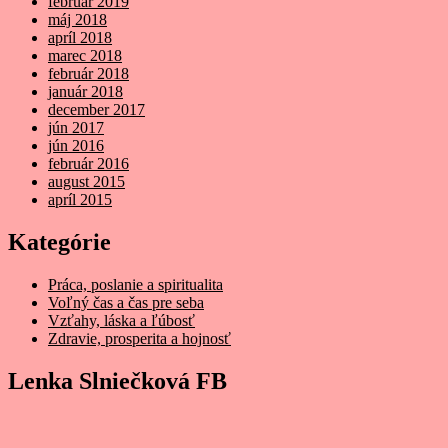
február 2019
máj 2018
apríl 2018
marec 2018
február 2018
január 2018
december 2017
jún 2017
jún 2016
február 2016
august 2015
apríl 2015
Kategórie
Práca, poslanie a spiritualita
Voľný čas a čas pre seba
Vzťahy, láska a ľúbosť
Zdravie, prosperita a hojnosť
Lenka Slniečková FB