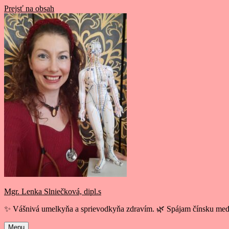
Prejsť na obsah
Mgr. Lenka Slniečková, dipl.s
✨ Vášnivá umelkyňa a sprievodkyňa zdravím. 🌿 Spájam čínsku medi
Menu