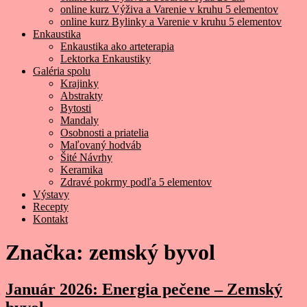
online kurz Výživa a Varenie v kruhu 5 elementov
online kurz Bylinky a Varenie v kruhu 5 elementov
Enkaustika
Enkaustika ako arteterapia
Lektorka Enkaustiky
Galéria spolu
Krajinky
Abstrakty
Bytosti
Mandaly
Osobnosti a priatelia
Maľovaný hodváb
Šité Návrhy
Keramika
Zdravé pokrmy podľa 5 elementov
Výstavy
Recepty
Kontakt
Značka:
zemský byvol
Január 2026: Energia pečene – Zemský