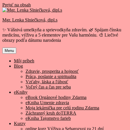
Prejsť na obsah
Mgr. Lenka Slniečková, dipl.s
✨ Vášnivá umelkyňa a sprievodkyňa zdravím. 🌿 Spájam čínsku
medicínu, výživu a 5 elementov pre Vašu harmóniu. 🎨 Liečivé
obrazy podľa dátumu narodenia
Menu
Môj príbeh
Blog
Zdravie, prosperita a hojnosť
Práca, poslanie a spiritualita
Vzťahy, láska a ľúbosť
Voľný čas a čas pre seba
eKnihy
eBook Orgánové hodiny Zdarma
eKniha Umenie zdravia
Moja lekárnička pre celú rodinu Zdarma
Záchranný kruh doTERRA
eKniha Tajomstvo farieb
Kurzy
online kurz Výživa a Sebarozvoj za 21 dní