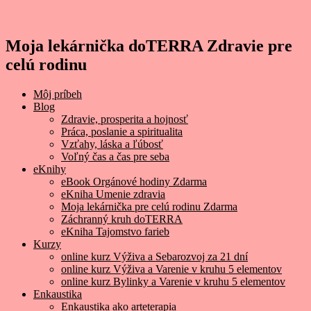
Moja lekárnička doTERRA Zdravie pre
celú rodinu
Môj príbeh
Blog
Zdravie, prosperita a hojnosť
Práca, poslanie a spiritualita
Vzťahy, láska a ľúbosť
Voľný čas a čas pre seba
eKnihy
eBook Orgánové hodiny Zdarma
eKniha Umenie zdravia
Moja lekárnička pre celú rodinu Zdarma
Záchranný kruh doTERRA
eKniha Tajomstvo farieb
Kurzy
online kurz Výživa a Sebarozvoj za 21 dní
online kurz Výživa a Varenie v kruhu 5 elementov
online kurz Bylinky a Varenie v kruhu 5 elementov
Enkaustika
Enkaustika ako arteterapia