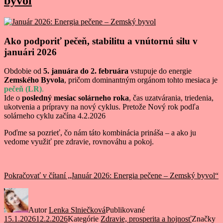
byvol
Ako podporiť pečeň, stabilitu a vnútornú silu v
januári 2026
Obdobie od
5. januára do 2. februára
vstupuje do energie
Zemského Byvola
, pričom dominantným orgánom tohto mesiaca je
pečeň (LR)
.
Ide o
posledný mesiac solárneho roka
, čas uzatvárania, triedenia,
ukotvenia a prípravy na nový cyklus. Pretože Nový rok podľa
solárneho cyklu začína 4.2.2026
Poďme sa pozrieť, čo nám táto kombinácia prináša – a ako ju
vedome využiť pre zdravie, rovnováhu a pokoj.
Pokračovať v čítaní
„Január 2026: Energia pečene – Zemský byvol“
Autor
Lenka Slniečková
Publikované
15.1.2026
12.2.2026
Kategórie
Zdravie, prosperita a hojnosť
Značky