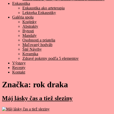
Enkaustika
Enkaustika ako arteterapia
Lektorka Enkaustiky
Galéria spolu
Krajinky
Abstrakty
Bytosti
Mandaly
Osobnosti a priatelia
Maľovaný hodváb
Šité Návrhy
Keramika
Zdravé pokrmy podľa 5 elementov
Výstavy
Recepty
Kontakt
Značka:
rok draka
Máj lásky čas a tiež sleziny