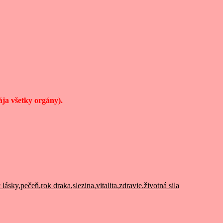
ja všetky orgány).
 lásky
,
pečeň
,
rok draka
,
slezina
,
vitalita
,
zdravie
,
životná sila