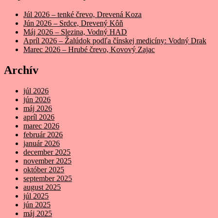
Júl 2026 – tenké črevo, Drevená Koza
Jún 2026 – Srdce, Drevený Kôň
Máj 2026 – Slezina, Vodný HAD
Apríl 2026 – Žalúdok podľa čínskej medicíny: Vodný Drak
Marec 2026 – Hrubé črevo, Kovový Zajac
Archív
júl 2026
jún 2026
máj 2026
apríl 2026
marec 2026
február 2026
január 2026
december 2025
november 2025
október 2025
september 2025
august 2025
júl 2025
jún 2025
máj 2025