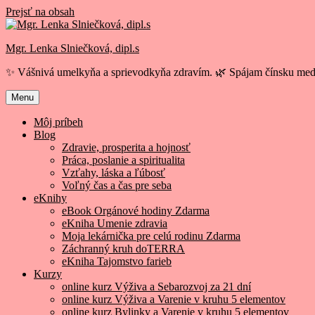
Prejsť na obsah
Mgr. Lenka Slniečková, dipl.s
✨ Vášnivá umelkyňa a sprievodkyňa zdravím. 🌿 Spájam čínsku medi
Menu
Môj príbeh
Blog
Zdravie, prosperita a hojnosť
Práca, poslanie a spiritualita
Vzťahy, láska a ľúbosť
Voľný čas a čas pre seba
eKnihy
eBook Orgánové hodiny Zdarma
eKniha Umenie zdravia
Moja lekárnička pre celú rodinu Zdarma
Záchranný kruh doTERRA
eKniha Tajomstvo farieb
Kurzy
online kurz Výživa a Sebarozvoj za 21 dní
online kurz Výživa a Varenie v kruhu 5 elementov
online kurz Bylinky a Varenie v kruhu 5 elementov