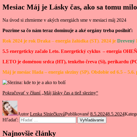
Mesiac Máj je Lásky čas, ako sa tomu milo
Na úvod si zhrnieme v akých energiách sme v mesiaci máj 2024
Pozrime sa čo nám teraz dominuje a aké orgány treba posilniť:
Rok 2024 je rok Draka
–
energia žalúdka (ST)
.
2024 je
Drevený
5.5 energeticky začalo Leto. Energetický cyklus – energia OHEŇ
LETO je doménou srdca (HT), tenkého čreva (Si), perikardu (PC-
Máj je mesiac Hada
– energia sleziny (SP). Obdobie od 6.5 – 5.6.
Pokračovať v čítaní
„Máj lásky čas a tiež sleziny“
Autor
Lenka Slniečková
Publikované
8.5.2024
8.5.2024
Kateg
Hľadať:
Vyhľadávanie
Najnovšie články