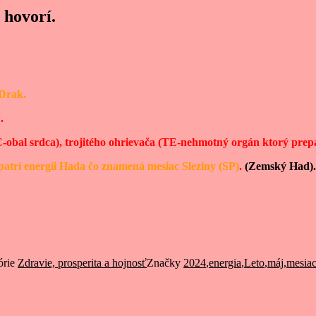
 hovorí.
Drak.
.
obal srdca), trojitého ohrievača (TE-nehmotný orgán ktorý prepá
 patrí energii Hada čo znamená mesiac Sleziny (SP)
.
(Zemský Had).
órie
Zdravie, prosperita a hojnosť
Značky
2024
,
energia
,
Leto
,
máj
,
mesiac