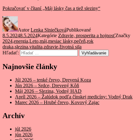
Pokračovať v čítaní
„Máj lásky čas a tiež sleziny“
Autor
Lenka Slniečková
Publikované
8.5.2024
8.5.2024
Kategórie
Zdravie, prosperita a hojnosť
Značky
2024
,
energia
,
Leto
,
máj
,
mesiac lásky
,
pečeň
,
rok
draka
,
slezina
,
vitalita
,
zdravie
,
životná sila
Hľadať:
Vyhľadávanie
Najnovšie články
Júl 2026 – tenké črevo, Drevená Koza
Jún 2026 – Srdce, Drevený Kôň
Máj 2026 – Slezina, Vodný HAD
Apríl 2026 – Žalúdok podľa čínskej medicíny: Vodný Drak
Marec 2026 – Hrubé črevo, Kovový Zajac
Archív
júl 2026
jún 2026