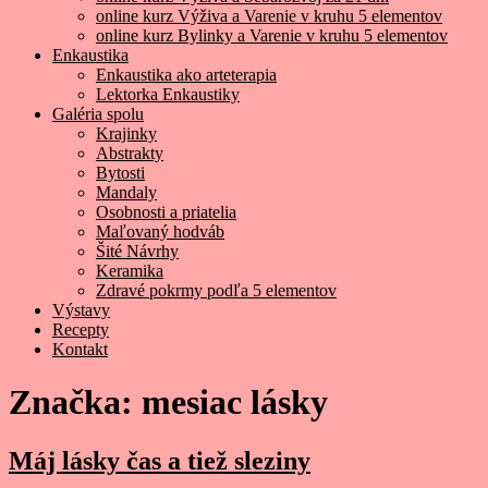
online kurz Výživa a Varenie v kruhu 5 elementov
online kurz Bylinky a Varenie v kruhu 5 elementov
Enkaustika
Enkaustika ako arteterapia
Lektorka Enkaustiky
Galéria spolu
Krajinky
Abstrakty
Bytosti
Mandaly
Osobnosti a priatelia
Maľovaný hodváb
Šité Návrhy
Keramika
Zdravé pokrmy podľa 5 elementov
Výstavy
Recepty
Kontakt
Značka:
mesiac lásky
Máj lásky čas a tiež sleziny