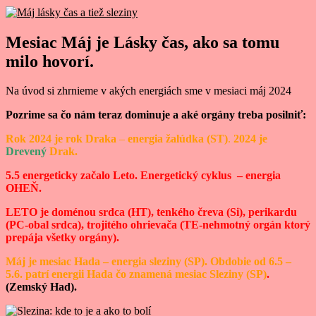
Mesiac Máj je Lásky čas, ako sa tomu
milo hovorí.
Na úvod si zhrnieme v akých energiách sme v mesiaci máj 2024
Pozrime sa čo nám teraz dominuje a aké orgány treba posilniť:
Rok 2024 je rok Draka
–
energia žalúdka (ST)
.
2024 je
Drevený
Drak.
5.5 energeticky začalo Leto. Energetický cyklus – energia
OHEŇ.
LETO je doménou srdca (HT), tenkého čreva (Si), perikardu
(PC-obal srdca), trojitého ohrievača (TE-nehmotný orgán ktorý
prepája všetky orgány).
Máj je mesiac Hada
– energia sleziny (SP). Obdobie od 6.5 –
5.6. patrí energii Hada čo znamená mesiac Sleziny (SP)
.
(Zemský Had).