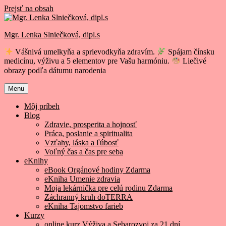
Prejsť na obsah
Mgr. Lenka Slniečková, dipl.s
Vášnivá umelkyňa a sprievodkyňa zdravím.
Spájam čínsku
medicínu, výživu a 5 elementov pre Vašu harmóniu.
Liečivé
obrazy podľa dátumu narodenia
Menu
Môj príbeh
Blog
Zdravie, prosperita a hojnosť
Práca, poslanie a spiritualita
Vzťahy, láska a ľúbosť
Voľný čas a čas pre seba
eKnihy
eBook Orgánové hodiny Zdarma
eKniha Umenie zdravia
Moja lekárnička pre celú rodinu Zdarma
Záchranný kruh doTERRA
eKniha Tajomstvo farieb
Kurzy
online kurz Výživa a Sebarozvoj za 21 dní