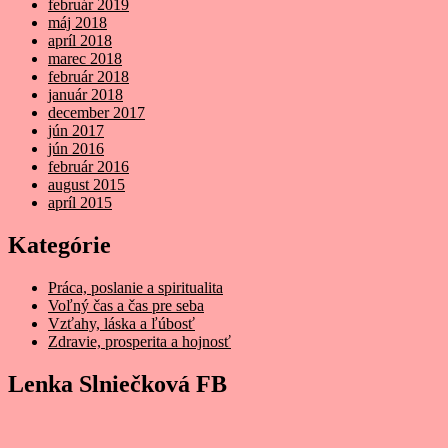
február 2019
máj 2018
apríl 2018
marec 2018
február 2018
január 2018
december 2017
jún 2017
jún 2016
február 2016
august 2015
apríl 2015
Kategórie
Práca, poslanie a spiritualita
Voľný čas a čas pre seba
Vzťahy, láska a ľúbosť
Zdravie, prosperita a hojnosť
Lenka Slniečková FB