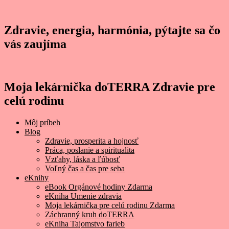
Zdravie, energia, harmónia, pýtajte sa čo
vás zaujíma
Moja lekárnička doTERRA Zdravie pre
celú rodinu
Môj príbeh
Blog
Zdravie, prosperita a hojnosť
Práca, poslanie a spiritualita
Vzťahy, láska a ľúbosť
Voľný čas a čas pre seba
eKnihy
eBook Orgánové hodiny Zdarma
eKniha Umenie zdravia
Moja lekárnička pre celú rodinu Zdarma
Záchranný kruh doTERRA
eKniha Tajomstvo farieb