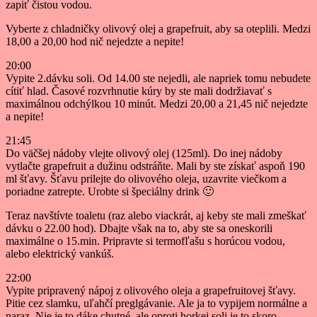
zapiť čistou vodou.
Vyberte z chladničky olivový olej a grapefruit, aby sa oteplili. Medzi
18,00 a 20,00 hod nič nejedzte a nepite!
20:00
Vypite 2.dávku soli. Od 14.00 ste nejedli, ale napriek tomu nebudete
cítiť hlad. Časové rozvrhnutie kúry by ste mali dodržiavať s
maximálnou odchýlkou 10 minút. Medzi 20,00 a 21,45 nič nejedzte
a nepite!
21:45
Do väčšej nádoby vlejte olivový olej (125ml). Do inej nádoby
vytlačte grapefruit a dužinu odstráňte. Mali by ste získať aspoň 190
ml šťavy. Šťavu prilejte do olivového oleja, uzavrite viečkom a
poriadne zatrepte. Urobte si špeciálny drink 🙂
Teraz navštívte toaletu (raz alebo viackrát, aj keby ste mali zmeškať
dávku o 22.00 hod). Dbajte však na to, aby ste sa oneskorili
maximálne o 15.min. Pripravte si termofľašu s horúcou vodou,
alebo elektrický vankúš.
22:00
Vypite pripravený nápoj z olivového oleja a grapefruitovej šťavy.
Pitie cez slamku, uľahčí preglgávanie. Ale ja to vypijem normálne a
naraz. Nie je to dáke chutné, ale oproti horkej soli je to skoro