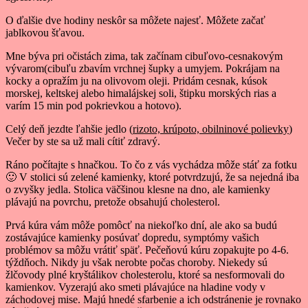
O ďalšie dve hodiny neskôr sa môžete najesť. Môžete začať
jablkovou šťavou.
Mne býva pri očistách zima, tak začínam cibuľovo-cesnakovým
vývarom(cibuľu zbavím vrchnej šupky a umyjem. Pokrájam na
kocky a opražím ju na olivovom oleji. Pridám cesnak, kúsok
morskej, keltskej alebo himalájskej soli, štipku morských rias a
varím 15 min pod pokrievkou a hotovo).
Celý deň jezdte ľahšie jedlo (
rizoto, krúpoto, obilninové polievky
)
Večer by ste sa už mali cítiť zdravý.
Ráno počítajte s hnačkou. To čo z vás vychádza môže stáť za fotku
🙂 V stolici sú zelené kamienky, ktoré potvrdzujú, že sa nejedná iba
o zvyšky jedla. Stolica väčšinou klesne na dno, ale kamienky
plávajú na povrchu, pretože obsahujú cholesterol.
Prvá kúra vám môže pomôcť na niekoľko dní, ale ako sa budú
zostávajúce kamienky posúvať dopredu, symptómy vašich
problémov sa môžu vrátiť späť. Pečeňovú kúru zopakujte po 4-6.
týždňoch. Nikdy ju však nerobte počas choroby. Niekedy sú
žlčovody plné kryštálikov cholesterolu, ktoré sa nesformovali do
kamienkov. Vyzerajú ako smeti plávajúce na hladine vody v
záchodovej mise. Majú hnedé sfarbenie a ich odstránenie je rovnako