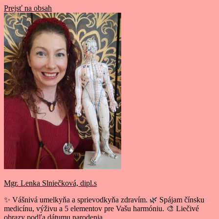
Prejsť na obsah
Mgr. Lenka Slniečková, dipl.s
✨ Vášnivá umelkyňa a sprievodkyňa zdravím. 🌿 Spájam čínsku
medicínu, výživu a 5 elementov pre Vašu harmóniu. 🎨 Liečivé
obrazy podľa dátumu narodenia