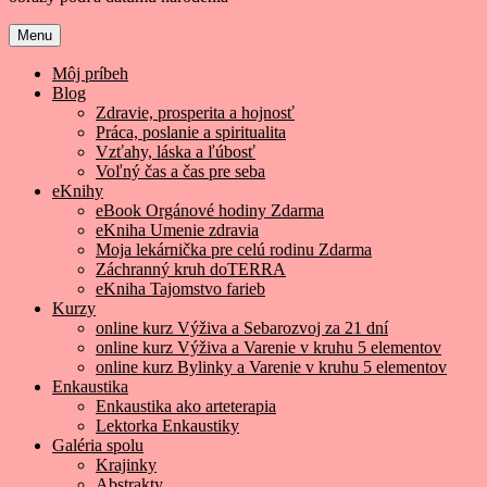
Menu
Môj príbeh
Blog
Zdravie, prosperita a hojnosť
Práca, poslanie a spiritualita
Vzťahy, láska a ľúbosť
Voľný čas a čas pre seba
eKnihy
eBook Orgánové hodiny Zdarma
eKniha Umenie zdravia
Moja lekárnička pre celú rodinu Zdarma
Záchranný kruh doTERRA
eKniha Tajomstvo farieb
Kurzy
online kurz Výživa a Sebarozvoj za 21 dní
online kurz Výživa a Varenie v kruhu 5 elementov
online kurz Bylinky a Varenie v kruhu 5 elementov
Enkaustika
Enkaustika ako arteterapia
Lektorka Enkaustiky
Galéria spolu
Krajinky
Abstrakty