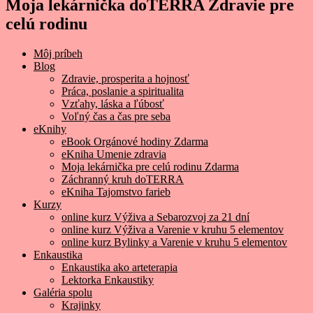
Moja lekárnička doTERRA Zdravie pre
celú rodinu
Môj príbeh
Blog
Zdravie, prosperita a hojnosť
Práca, poslanie a spiritualita
Vzťahy, láska a ľúbosť
Voľný čas a čas pre seba
eKnihy
eBook Orgánové hodiny Zdarma
eKniha Umenie zdravia
Moja lekárnička pre celú rodinu Zdarma
Záchranný kruh doTERRA
eKniha Tajomstvo farieb
Kurzy
online kurz Výživa a Sebarozvoj za 21 dní
online kurz Výživa a Varenie v kruhu 5 elementov
online kurz Bylinky a Varenie v kruhu 5 elementov
Enkaustika
Enkaustika ako arteterapia
Lektorka Enkaustiky
Galéria spolu
Krajinky