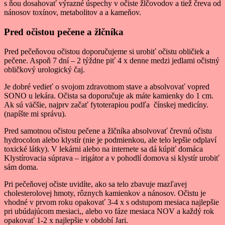
s ňou dosahovať výrazné úspechy v očiste žlčovodov a tiež čreva od
nánosov toxínov, metabolitov a a kameňov.
Pred očistou pečene a žlčníka
Pred pečeňovou očistou doporučujeme si urobiť očistu obličiek a
pečene. Aspoň 7 dní – 2 týždne piť 4 x denne medzi jedlami očistný
obličkový urologický čaj.
Je dobré vedieť o svojom zdravotnom stave a absolvovať vopred
SONO u lekára. Očista sa doporučuje ak máte kamienky do 1 cm.
Ak sú väčšie, najprv začať fytoterapiou podľa čínskej medicíny.
(napíšte mi správu).
Pred samotnou očistou pečene a žlčníka absolvovať črevnú očistu
hydrocolon alebo klystír (nie je podmienkou, ale telo lepšie odplaví
toxické látky). V lekárni alebo na internete sa dá kúpiť domáca
Klystírovacia súprava – irigátor a v pohodlí domova si klystír urobiť
sám doma.
Pri pečeňovej očiste uvidíte, ako sa telo zbavuje mazľavej
cholesterolovej hmoty, rôznych kamienkov a nánosov. Očistu je
vhodné v prvom roku opakovať 3-4 x s odstupom mesiaca najlepšie
pri ubúdajúcom mesiaci,, alebo vo fáze mesiaca NOV a každý rok
opakovať 1-2 x najlepšie v období Jari.