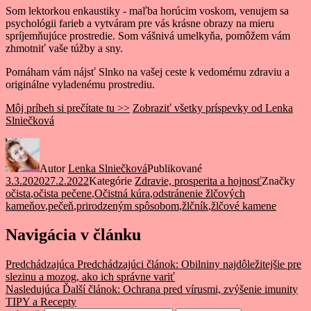
Som lektorkou enkaustiky - maľba horúcim voskom, venujem sa
psychológii farieb a vytváram pre vás krásne obrazy na mieru
spríjemňujúce prostredie. Som vášnivá umelkyňa, pomôžem vám
zhmotniť vaše túžby a sny.
Pomáham vám nájsť Slnko na vašej ceste k vedomému zdraviu a
originálne vyladenému prostrediu.
Môj príbeh si prečítate tu >>
Zobraziť všetky príspevky od Lenka
Slniečková
Autor
Lenka Slniečková
Publikované
3.3.2020
27.2.2022
Kategórie
Zdravie, prosperita a hojnosť
Značky
očista
,
očista pečene
,
Očistná kúra
,
odstránenie žlčových
kameňov
,
pečeň
,
prirodzeným spôsobom
,
žlčník
,
žlčové kamene
Navigácia v článku
Predchádzajúca
Predchádzajúci článok:
Obilniny najdôležitejšie pre
slezinu a mozog, ako ich správne variť
Nasledujúca
Ďalší článok:
Ochrana pred vírusmi, zvýšenie imunity
TIPY a Recepty