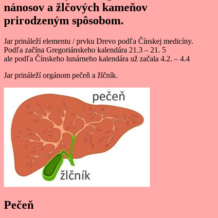
nánosov a žlčových kameňov
prirodzeným spôsobom.
Jar prináleží elementu / prvku Drevo podľa Čínskej medicíny.
Podľa začína Gregoriánskeho kalendára 21.3 – 21. 5
ale podľa Čínskeho lunárneho kalendára už začala 4.2. – 4.4
Jar prináleží orgánom pečeň a žlčník.
Pečeň