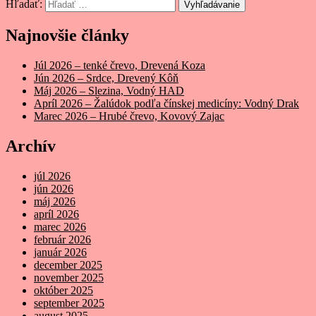
Hľadať:
Vyhľadávanie
Najnovšie články
Júl 2026 – tenké črevo, Drevená Koza
Jún 2026 – Srdce, Drevený Kôň
Máj 2026 – Slezina, Vodný HAD
Apríl 2026 – Žalúdok podľa čínskej medicíny: Vodný Drak
Marec 2026 – Hrubé črevo, Kovový Zajac
Archív
júl 2026
jún 2026
máj 2026
apríl 2026
marec 2026
február 2026
január 2026
december 2025
november 2025
október 2025
september 2025
august 2025