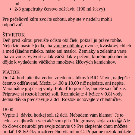
ml
2-3 grapefruity čerstvo odšťaviť (190 ml šťavy)
Pre pečeňovú kúru zvoľte sobotu, aby ste v nedeľu mohli
odpočívať.
ŠTVRTOK
Deň pred kúrou prerušte očistu obličiek, pokiaľ ju práve robíte.
Nejedzte mastné jedlá, iba
varené obilniny
, ovocie, kváskový chlieb
a med (žiadne mlieko, mäso ani maslo). Zemiaky a zeleninu varte
iba vo vode. Vytvorí sa tak väčší tlak v pečeni, ktorého pôsobením
dôjde k vytlačeniu väčšieho množstva žlčových kamienkov.
PIATOK
Do 14. hod. pite iba vodou zriedenú jablkovú BIO šťavu, najlepšie
čerstvo odšťavené. Medzi 14,00 a 18,00 nič nejedzte, ani nepite.
Maximálne glg čistej vody. Pokiaľ to porušíte, budete sa cítiť zle.
Pripravte si roztok horkej soli. Rozmiešajte 4 lyžice v 0,8l vody.
Jedna dávka predstavuje 2 dcl. Roztok uchovajte v chladničke.
18:00
Vypite 1. dávku horkej soli (2 dcl). Nebudem vám klamať. Je to
jedna z najhorších vecí aké som pila. Tie grímasy stoja za to 😀 Ale
čo človek neurobí pre svoje zdravie 🙂 Pre zlepšenie chuti môžete
pridať 1/8 lyžičky rozdrveného vitamínu C. Prípadne roztok môžete