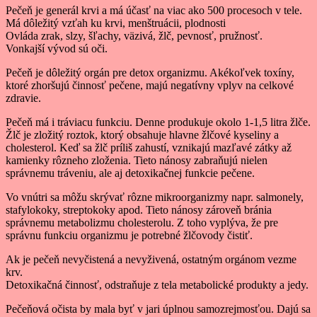
Pečeň je generál krvi a má účasť na viac ako 500 procesoch v tele.
Má dôležitý vzťah ku krvi, menštruácii, plodnosti
Ovláda zrak, slzy, šľachy, väzivá, žlč, pevnosť, pružnosť.
Vonkajší vývod sú oči.
Pečeň je dôležitý orgán pre detox organizmu. Akékoľvek toxíny,
ktoré zhoršujú činnosť pečene, majú negatívny vplyv na celkové
zdravie.
Pečeň má i tráviacu funkciu. Denne produkuje okolo 1-1,5 litra žlče.
Žlč je zložitý roztok, ktorý obsahuje hlavne žlčové kyseliny a
cholesterol. Keď sa žlč príliš zahustí, vznikajú mazľavé zátky až
kamienky rôzneho zloženia. Tieto nánosy zabraňujú nielen
správnemu tráveniu, ale aj detoxikačnej funkcie pečene.
Vo vnútri sa môžu skrývať rôzne mikroorganizmy napr. salmonely,
stafylokoky, streptokoky apod. Tieto nánosy zároveň bránia
správnemu metabolizmu cholesterolu. Z toho vyplýva, že pre
správnu funkciu organizmu je potrebné žlčovody čistiť.
Ak je pečeň nevyčistená a nevyživená, ostatným orgánom vezme
krv.
Detoxikačná činnosť, odstraňuje z tela metabolické produkty a jedy.
Pečeňová očista by mala byť v jari úplnou samozrejmosťou. Dajú sa