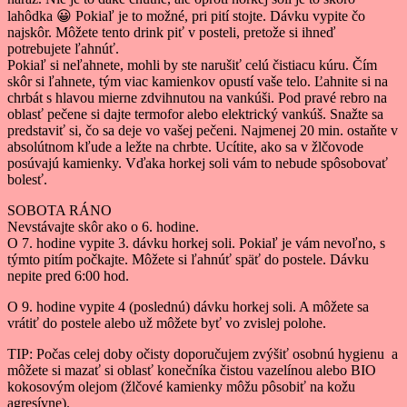
lahôdka 😀 Pokiaľ je to možné, pri pití stojte. Dávku vypite čo
najskôr. Môžete tento drink piť v posteli, pretože si ihneď
potrebujete ľahnúť.
Pokiaľ si neľahnete, mohli by ste narušiť celú čistiacu kúru. Čím
skôr si ľahnete, tým viac kamienkov opustí vaše telo. Ľahnite si na
chrbát s hlavou mierne zdvihnutou na vankúši. Pod pravé rebro na
oblasť pečene si dajte termofor alebo elektrický vankúš. Snažte sa
predstaviť si, čo sa deje vo vašej pečeni. Najmenej 20 min. ostaňte v
absolútnom kľude a ležte na chrbte. Ucítite, ako sa v žlčovode
posúvajú kamienky. Vďaka horkej soli vám to nebude spôsobovať
bolesť.
SOBOTA RÁNO
Nevstávajte skôr ako o 6. hodine.
O 7. hodine vypite 3. dávku horkej soli. Pokiaľ je vám nevoľno, s
týmto pitím počkajte. Môžete si ľahnúť späť do postele. Dávku
nepite pred 6:00 hod.
O 9. hodine vypite 4 (poslednú) dávku horkej soli. A môžete sa
vrátiť do postele alebo už môžete byť vo zvislej polohe.
TIP: Počas celej doby očisty doporučujem zvýšiť osobnú hygienu a
môžete si mazať si oblasť konečníka čistou vazelínou alebo BIO
kokosovým olejom (žlčové kamienky môžu pôsobiť na kožu
agresívne).