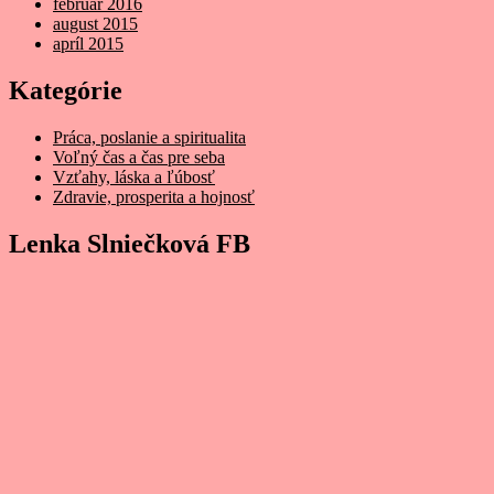
február 2016
august 2015
apríl 2015
Kategórie
Práca, poslanie a spiritualita
Voľný čas a čas pre seba
Vzťahy, láska a ľúbosť
Zdravie, prosperita a hojnosť
Lenka Slniečková FB