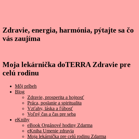
Zdravie, energia, harmónia, pýtajte sa čo
vás zaujíma
Moja lekárnička doTERRA Zdravie pre
celú rodinu
Môj príbeh
Blog
Zdravie, prosperita a hojnosť
Práca, poslanie a spiritualita
Vzťahy, láska a ľúbosť
Voľný čas a čas pre seba
eKnihy
eBook Orgánové hodiny Zdarma
eKniha Umenie zdravia
Moja lekárnička pre celú rodinu Zdarma