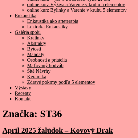
online kurz Výživa a Varenie v kruhu 5 elementov
online kurz Bylinky a Varenie v kruhu 5 elementov
Enkaustika
Enkaustika ako arteterapia
Lektorka Enkaustiky
Galéria spolu
Krajinky
Abstrakty
Bytosti
Mandaly
Osobnosti a priatelia
Maľovaný hodváb
Šité Návrhy
Keramika
Zdravé pokrmy podľa 5 elementov
Výstavy
Recepty
Kontakt
Značka:
ST36
Apríl 2025 žalúdok – Kovový Drak