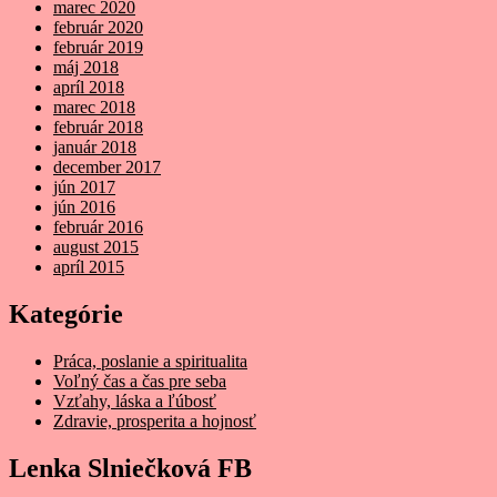
marec 2020
február 2020
február 2019
máj 2018
apríl 2018
marec 2018
február 2018
január 2018
december 2017
jún 2017
jún 2016
február 2016
august 2015
apríl 2015
Kategórie
Práca, poslanie a spiritualita
Voľný čas a čas pre seba
Vzťahy, láska a ľúbosť
Zdravie, prosperita a hojnosť
Lenka Slniečková FB