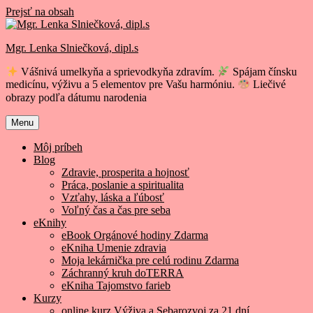
Prejsť na obsah
Mgr. Lenka Slniečková, dipl.s
Vášnivá umelkyňa a sprievodkyňa zdravím.
Spájam čínsku
medicínu, výživu a 5 elementov pre Vašu harmóniu.
Liečivé
obrazy podľa dátumu narodenia
Menu
Môj príbeh
Blog
Zdravie, prosperita a hojnosť
Práca, poslanie a spiritualita
Vzťahy, láska a ľúbosť
Voľný čas a čas pre seba
eKnihy
eBook Orgánové hodiny Zdarma
eKniha Umenie zdravia
Moja lekárnička pre celú rodinu Zdarma
Záchranný kruh doTERRA
eKniha Tajomstvo farieb
Kurzy
online kurz Výživa a Sebarozvoj za 21 dní