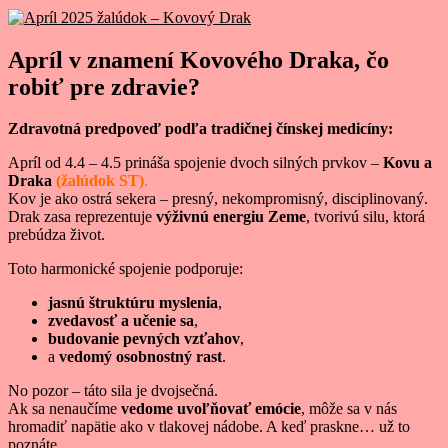
Apríl v znamení Kovového Draka, čo
robiť pre zdravie?
Zdravotná predpoveď podľa tradičnej čínskej medicíny:
Apríl od 4.4 – 4.5 prináša spojenie dvoch silných prvkov –
Kovu a
Draka
(žalúdok ST)
.
Kov je ako ostrá sekera – presný, nekompromisný, disciplinovaný.
Drak zasa reprezentuje
výživnú energiu Zeme
, tvorivú silu, ktorá
prebúdza život.
Toto harmonické spojenie podporuje:
jasnú štruktúru myslenia
,
zvedavosť a učenie sa
,
budovanie pevných vzťahov
,
a
vedomý osobnostný rast
.
No pozor – táto sila je dvojsečná.
Ak sa nenaučíme
vedome uvoľňovať emócie
, môže sa v nás
hromadiť napätie ako v tlakovej nádobe. A keď praskne… už to
poznáte.