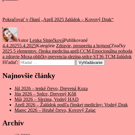
Pokračovať v čítaní
„Apríl 2025 žalúdok – Kovový Drak“
Autor
Lenka Slniečková
Publikované
4.4.2025
5.4.2025
Kategórie
Zdravie, prosperita a hojnosť
Značky
2025
,
5 elementov. čínska medicína
,
apríl
,
CCM
,
Emocionálna pohoda
a zdravie
,
Moxa
,
obličky
,
prevencia
,
slezina
,
srdce
,
ST36
,
TCM
,
žalúdok
Hľadať:
Vyhľadávanie
Najnovšie články
Júl 2026 – tenké črevo, Drevená Koza
Jún 2026 – Srdce, Drevený Kôň
Máj 2026 – Slezina, Vodný HAD
Apríl 2026 – Žalúdok podľa čínskej medicíny: Vodný Drak
Marec 2026 – Hrubé črevo, Kovový Zajac
Archív