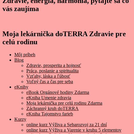
Zdravie, energia, harmónia, pýtajte sa čo
vás zaujíma
Moja lekárnička doTERRA Zdravie pre
celú rodinu
Môj príbeh
Blog
Zdravie, prosperita a hojnosť
Práca, poslanie a spiritualita
Vzťahy, láska a ľúbosť
Voľný čas a čas pre seba
eKnihy
eBook Orgánové hodiny Zdarma
eKniha Umenie zdravia
Moja lekárnička pre celú rodinu Zdarma
Záchranný kruh doTERRA
eKniha Tajomstvo farieb
Kurzy
online kurz Výživa a Sebarozvoj za 21 dní
online kurz Výživa a Varenie v kruhu 5 elementov