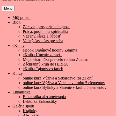
Menu
Môj príbeh
Blog
Zdravie, prosperita a hojnosť
Práca, poslanie a spiritualita
Vzťahy, láska a ľúbosť
Voľný čas a čas pre seba
eKnihy
eBook Orgánové hodiny Zdarma
eKniha Umenie zdravia
Moja lekárnička pre celú rodinu Zdarma
Záchranný kruh doTERRA
eKniha Tajomstvo farieb
Kurzy
online kurz Výživa a Sebarozvoj za 21 dní
online kurz Výživa a Varenie v kruhu 5 elementov
online kurz Bylinky a Varenie v kruhu 5 elementov
Enkaustika
Enkaustika ako arteterapia
Lektorka Enkaustiky
Galéria spolu
Krajinky
Abstrakty