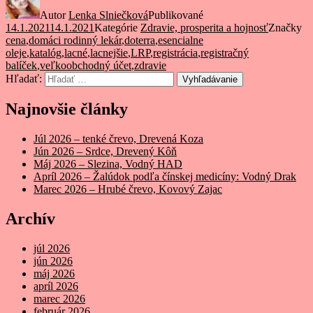
Autor
Lenka Slniečková
Publikované
14.1.2021
14.1.2021
Kategórie
Zdravie, prosperita a hojnosť
Značky
cena
,
domáci rodinný lekár
,
doterra
,
esencialne
oleje
,
katalóg
,
lacné
,
lacnejšie
,
LRP
,
registrácia
,
registračný
balíček
,
veľkoobchodný účet
,
zdravie
Hľadať:
Vyhľadávanie
Najnovšie články
Júl 2026 – tenké črevo, Drevená Koza
Jún 2026 – Srdce, Drevený Kôň
Máj 2026 – Slezina, Vodný HAD
Apríl 2026 – Žalúdok podľa čínskej medicíny: Vodný Drak
Marec 2026 – Hrubé črevo, Kovový Zajac
Archív
júl 2026
jún 2026
máj 2026
apríl 2026
marec 2026
február 2026