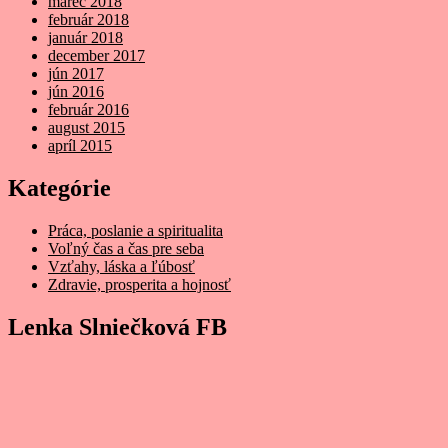
marec 2018
február 2018
január 2018
december 2017
jún 2017
jún 2016
február 2016
august 2015
apríl 2015
Kategórie
Práca, poslanie a spiritualita
Voľný čas a čas pre seba
Vzťahy, láska a ľúbosť
Zdravie, prosperita a hojnosť
Lenka Slniečková FB