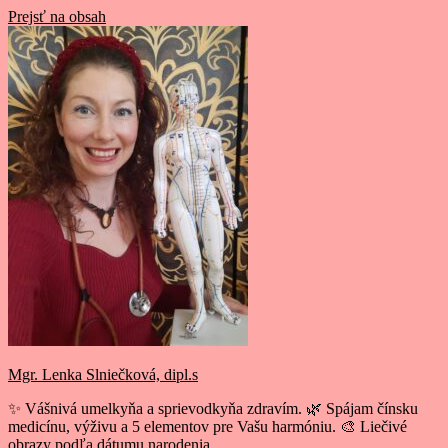
Prejsť na obsah
Mgr. Lenka Slniečková, dipl.s
✨ Vášnivá umelkyňa a sprievodkyňa zdravím. 🌿 Spájam čínsku
medicínu, výživu a 5 elementov pre Vašu harmóniu. 🎨 Liečivé
obrazy podľa dátumu narodenia