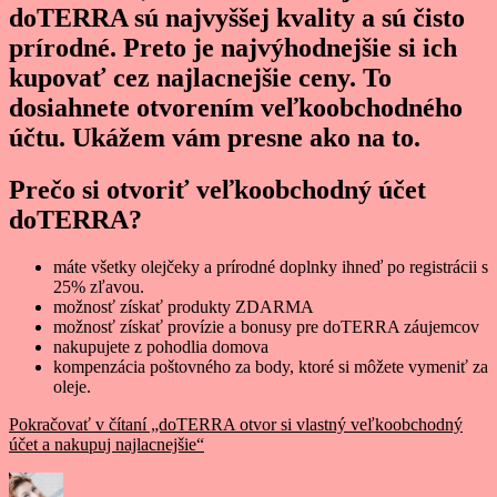
doTERRA sú najvyššej kvality a sú čisto
prírodné. Preto je najvýhodnejšie si ich
kupovať cez najlacnejšie ceny. To
dosiahnete otvorením veľkoobchodného
účtu. Ukážem vám presne ako na to.
Prečo si otvoriť veľkoobchodný účet
doTERRA?
máte všetky olejčeky a prírodné doplnky ihneď po registrácii s
25% zľavou.
možnosť získať produkty ZDARMA
možnosť získať provízie a bonusy pre doTERRA záujemcov
nakupujete z pohodlia domova
kompenzácia poštovného za body, ktoré si môžete vymeniť za
oleje.
Pokračovať v čítaní
„doTERRA otvor si vlastný veľkoobchodný
účet a nakupuj najlacnejšie“