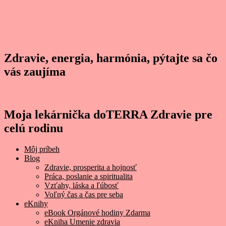
Zdravie, energia, harmónia, pýtajte sa čo
vás zaujíma
Moja lekárnička doTERRA Zdravie pre
celú rodinu
Môj príbeh
Blog
Zdravie, prosperita a hojnosť
Práca, poslanie a spiritualita
Vzťahy, láska a ľúbosť
Voľný čas a čas pre seba
eKnihy
eBook Orgánové hodiny Zdarma
eKniha Umenie zdravia