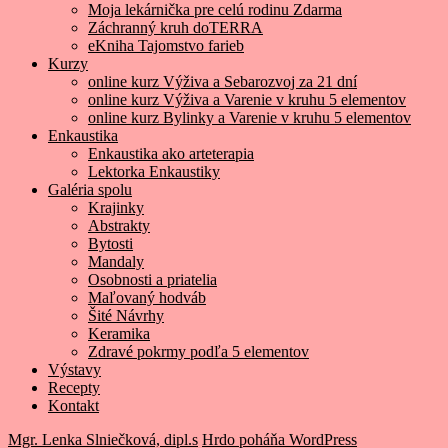
Moja lekárnička pre celú rodinu Zdarma
Záchranný kruh doTERRA
eKniha Tajomstvo farieb
Kurzy
online kurz Výživa a Sebarozvoj za 21 dní
online kurz Výživa a Varenie v kruhu 5 elementov
online kurz Bylinky a Varenie v kruhu 5 elementov
Enkaustika
Enkaustika ako arteterapia
Lektorka Enkaustiky
Galéria spolu
Krajinky
Abstrakty
Bytosti
Mandaly
Osobnosti a priatelia
Maľovaný hodváb
Šité Návrhy
Keramika
Zdravé pokrmy podľa 5 elementov
Výstavy
Recepty
Kontakt
Mgr. Lenka Slniečková, dipl.s
Hrdo poháňa WordPress