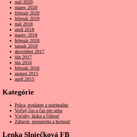
máj 2020
marec 2020
február 2020
február 2019
máj 2018
apríl 2018
marec 2018
február 2018
január 2018
december 2017
jún 2017
jún 2016
február 2016
august 2015
apríl 2015
Kategórie
Práca, poslanie a spiritualita
Voľný čas a čas pre seba
Vzťahy, láska a ľúbosť
Zdravie, prosperita a hojnosť
Lenka Slniečková FB