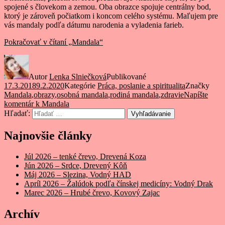
spojené s človekom a zemou. Oba obrazce spojuje centrálny bod,
ktorý je zároveň počiatkom i koncom celého systému. Maľujem pre
vás mandaly podľa dátumu narodenia a vyladenia farieb.
Pokračovať v čítaní
„Mandala“
Autor
Lenka Slniečková
Publikované
17.3.2018
9.2.2020
Kategórie
Práca, poslanie a spiritualita
Značky
Mandala
,
obrazy
,
osobná mandala
,
rodiná mandala
,
zdravie
Napíšte
komentár
k Mandala
Hľadať:
Vyhľadávanie
Najnovšie články
Júl 2026 – tenké črevo, Drevená Koza
Jún 2026 – Srdce, Drevený Kôň
Máj 2026 – Slezina, Vodný HAD
Apríl 2026 – Žalúdok podľa čínskej medicíny: Vodný Drak
Marec 2026 – Hrubé črevo, Kovový Zajac
Archív