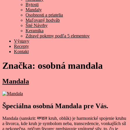
Bytosti
Mandaly
Osobnosti a priatelia
Maľovaný hodváb
Šité Návrhy
Keramika
Zdravé pokrmy podľa 5 elementov
Výstavy
Recepty
Kontakt
Značka:
osobná mandala
Mandala
Špeciálna osobná Mandala pre Vás.
Mandala (sanskrit: मण्डल kruh, oblúk) je harmonické spojenie kruhu
a štvorca, kde kruh je symbolom neba, transcedencie, vonkajších síl
a nekonečna, pričom štvorec predstavuje vnútorné sily, to, čo je