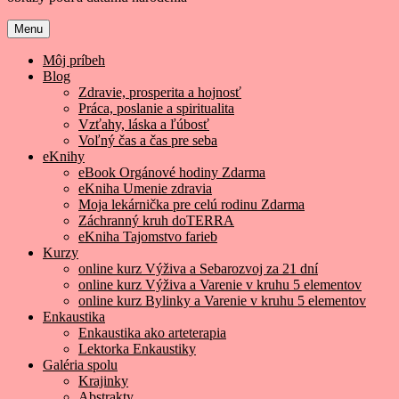
Menu
Môj príbeh
Blog
Zdravie, prosperita a hojnosť
Práca, poslanie a spiritualita
Vzťahy, láska a ľúbosť
Voľný čas a čas pre seba
eKnihy
eBook Orgánové hodiny Zdarma
eKniha Umenie zdravia
Moja lekárnička pre celú rodinu Zdarma
Záchranný kruh doTERRA
eKniha Tajomstvo farieb
Kurzy
online kurz Výživa a Sebarozvoj za 21 dní
online kurz Výživa a Varenie v kruhu 5 elementov
online kurz Bylinky a Varenie v kruhu 5 elementov
Enkaustika
Enkaustika ako arteterapia
Lektorka Enkaustiky
Galéria spolu
Krajinky
Abstrakty