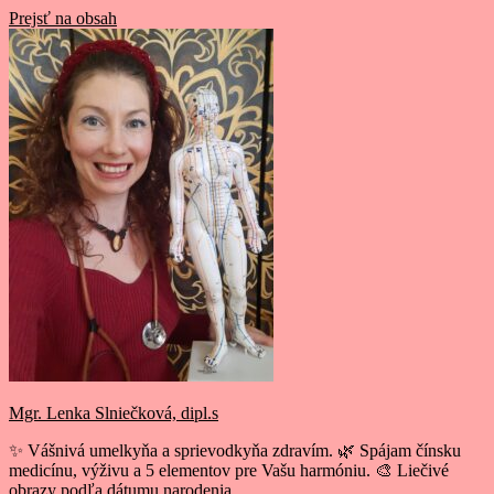
Prejsť na obsah
Mgr. Lenka Slniečková, dipl.s
✨ Vášnivá umelkyňa a sprievodkyňa zdravím. 🌿 Spájam čínsku
medicínu, výživu a 5 elementov pre Vašu harmóniu. 🎨 Liečivé
obrazy podľa dátumu narodenia