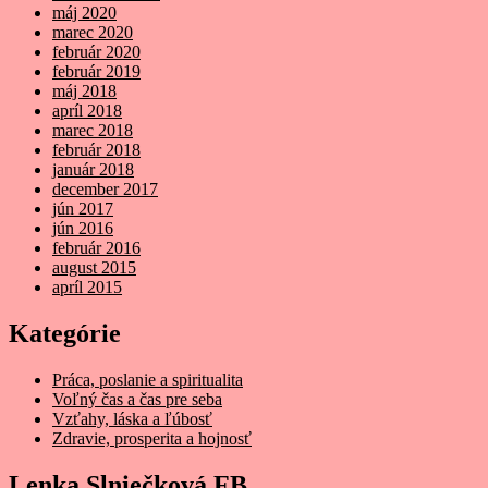
máj 2020
marec 2020
február 2020
február 2019
máj 2018
apríl 2018
marec 2018
február 2018
január 2018
december 2017
jún 2017
jún 2016
február 2016
august 2015
apríl 2015
Kategórie
Práca, poslanie a spiritualita
Voľný čas a čas pre seba
Vzťahy, láska a ľúbosť
Zdravie, prosperita a hojnosť
Lenka Slniečková FB