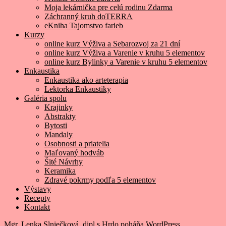
Moja lekárnička pre celú rodinu Zdarma
Záchranný kruh doTERRA
eKniha Tajomstvo farieb
Kurzy
online kurz Výživa a Sebarozvoj za 21 dní
online kurz Výživa a Varenie v kruhu 5 elementov
online kurz Bylinky a Varenie v kruhu 5 elementov
Enkaustika
Enkaustika ako arteterapia
Lektorka Enkaustiky
Galéria spolu
Krajinky
Abstrakty
Bytosti
Mandaly
Osobnosti a priatelia
Maľovaný hodváb
Šité Návrhy
Keramika
Zdravé pokrmy podľa 5 elementov
Výstavy
Recepty
Kontakt
Mgr. Lenka Slniečková, dipl.s
Hrdo poháňa WordPress