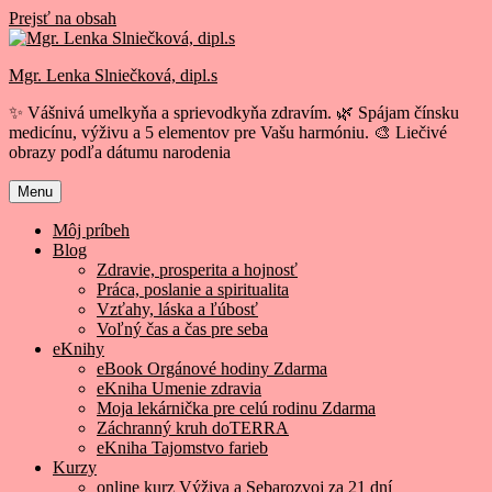
Prejsť na obsah
Mgr. Lenka Slniečková, dipl.s
✨ Vášnivá umelkyňa a sprievodkyňa zdravím. 🌿 Spájam čínsku
medicínu, výživu a 5 elementov pre Vašu harmóniu. 🎨 Liečivé
obrazy podľa dátumu narodenia
Menu
Môj príbeh
Blog
Zdravie, prosperita a hojnosť
Práca, poslanie a spiritualita
Vzťahy, láska a ľúbosť
Voľný čas a čas pre seba
eKnihy
eBook Orgánové hodiny Zdarma
eKniha Umenie zdravia
Moja lekárnička pre celú rodinu Zdarma
Záchranný kruh doTERRA
eKniha Tajomstvo farieb
Kurzy
online kurz Výživa a Sebarozvoj za 21 dní