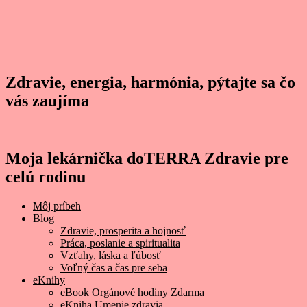
Zdravie, energia, harmónia, pýtajte sa čo
vás zaujíma
Moja lekárnička doTERRA Zdravie pre
celú rodinu
Môj príbeh
Blog
Zdravie, prosperita a hojnosť
Práca, poslanie a spiritualita
Vzťahy, láska a ľúbosť
Voľný čas a čas pre seba
eKnihy
eBook Orgánové hodiny Zdarma
eKniha Umenie zdravia