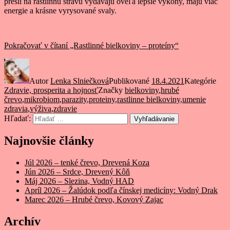
prešli na rastlinnú stravu vydávajú oveľa lepšie výkony, majú viac
energie a krásne vyrysované svaly.
Pokračovať v čítaní
„Rastlinné bielkoviny – proteíny“
Autor
Lenka Slniečková
Publikované
18.4.2021
Kategórie
Zdravie, prosperita a hojnosť
Značky
bielkoviny
,
hrubé
črevo
,
mikrobiom
,
parazity
,
proteiny
,
rastlinne bielkoviny
,
umenie
zdravia
,
výživa
,
zdravie
Hľadať:
Vyhľadávanie
Najnovšie články
Júl 2026 – tenké črevo, Drevená Koza
Jún 2026 – Srdce, Drevený Kôň
Máj 2026 – Slezina, Vodný HAD
Apríl 2026 – Žalúdok podľa čínskej medicíny: Vodný Drak
Marec 2026 – Hrubé črevo, Kovový Zajac
Archív