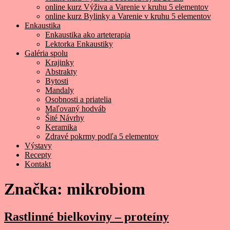
online kurz Výživa a Varenie v kruhu 5 elementov
online kurz Bylinky a Varenie v kruhu 5 elementov
Enkaustika
Enkaustika ako arteterapia
Lektorka Enkaustiky
Galéria spolu
Krajinky
Abstrakty
Bytosti
Mandaly
Osobnosti a priatelia
Maľovaný hodváb
Šité Návrhy
Keramika
Zdravé pokrmy podľa 5 elementov
Výstavy
Recepty
Kontakt
Značka:
mikrobiom
Rastlinné bielkoviny – proteíny