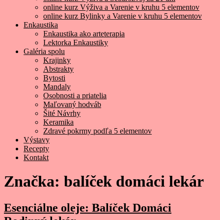
online kurz Výživa a Varenie v kruhu 5 elementov
online kurz Bylinky a Varenie v kruhu 5 elementov
Enkaustika
Enkaustika ako arteterapia
Lektorka Enkaustiky
Galéria spolu
Krajinky
Abstrakty
Bytosti
Mandaly
Osobnosti a priatelia
Maľovaný hodváb
Šité Návrhy
Keramika
Zdravé pokrmy podľa 5 elementov
Výstavy
Recepty
Kontakt
Značka:
balíček domáci lekár
Esenciálne oleje: Balíček Domáci