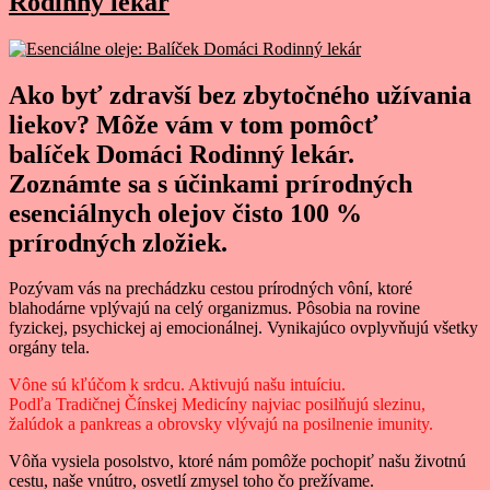
Rodinný lekár
Ako byť zdravší bez zbytočného užívania
liekov? Môže vám v tom pomôcť
balíček Domáci Rodinný lekár.
Zoznámte sa s účinkami prírodných
esenciálnych olejov čisto 100 %
prírodných zložiek.
Pozývam vás na prechádzku cestou prírodných vôní, ktoré
blahodárne vplývajú na celý organizmus. Pôsobia na rovine
fyzickej, psychickej aj emocionálnej. Vynikajúco ovplyvňujú všetky
orgány tela.
Vône sú kľúčom k srdcu. Aktivujú našu intuíciu.
Podľa Tradičnej Čínskej Medicíny najviac posilňujú slezinu,
žalúdok a pankreas a obrovsky vlývajú na posilnenie imunity.
Vôňa vysiela posolstvo, ktoré nám pomôže pochopiť našu životnú
cestu, naše vnútro, osvetlí zmysel toho čo prežívame.