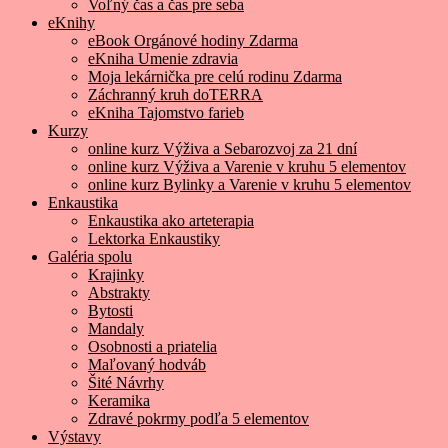
Voľný čas a čas pre seba
eKnihy
eBook Orgánové hodiny Zdarma
eKniha Umenie zdravia
Moja lekárnička pre celú rodinu Zdarma
Záchranný kruh doTERRA
eKniha Tajomstvo farieb
Kurzy
online kurz Výživa a Sebarozvoj za 21 dní
online kurz Výživa a Varenie v kruhu 5 elementov
online kurz Bylinky a Varenie v kruhu 5 elementov
Enkaustika
Enkaustika ako arteterapia
Lektorka Enkaustiky
Galéria spolu
Krajinky
Abstrakty
Bytosti
Mandaly
Osobnosti a priatelia
Maľovaný hodváb
Šité Návrhy
Keramika
Zdravé pokrmy podľa 5 elementov
Výstavy