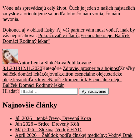
Vône nás sprevádzajú celý život. Čuch je jeden z našich najstarších
zmyslov a orientujeme sa podľa toho čo nám vonia, čo nám
nevonia.
Dokonca aj v oblasti lásky. Aj váš partner vám musí voňať, inak by
vás nepriťahoval.
Pokračovať v čítaní
„Esenciálne oleje: Balíček
Domáci Rodinný lekár“
Autor
Lenka Slniečková
Publikované
8.1.2018
12.11.2020
Kategórie
Zdravie, prosperita a hojnosť
Značky
balíček domáci lekár
,
čajovník
,
citŕon
,
esencialne oleje
,
etericke
oleje
,
levanduľa
,
zdravie
Napíšte komentár
k Esenciálne oleje:
Balíček Domáci Rodinný lekár
Hľadať:
Vyhľadávanie
Najnovšie články
Júl 2026 – tenké črevo, Drevená Koza
Jún 2026 – Srdce, Drevený Kôň
Máj 2026 – Slezina, Vodný HAD
Apríl 2026 – Žalúdok podľa čínskej medicíny: Vodný Drak