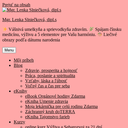
Prejsť na obsah
Mgr. Lenka Slniečková, dipl.s
Vášnivá umelkyňa a sprievodkyňa zdravím.
Spájam čínsku
medicínu, výživu a 5 elementov pre Vašu harmóniu.
Liečivé
obrazy podľa dátumu narodenia
Menu
Môj príbeh
Blog
Zdravie, prosperita a hojnosť
Práca, poslanie a spiritualita
Vzťahy, láska a ľúbosť
Voľný čas a čas pre seba
eKnihy
eBook Orgánové hodiny Zdarma
eKniha Umenie zdravia
Moja lekárnička pre celú rodinu Zdarma
Záchranný kruh doTERRA
eKniha Tajomstvo farieb
Kurzy
online kurz Výživa a Sebarozvoj za 21 dní