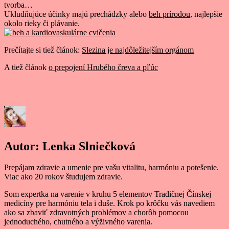
tvorba…
Ukludňujúce účinky majú prechádzky alebo
beh prírodou
, najlepšie
okolo rieky či plávanie.
Prečítajte si tiež článok:
Slezina je najdôležitejším orgánom
A tiež článok
o prepojení Hrubého čreva a pľúc
Autor:
Lenka Slniečková
Prepájam zdravie a umenie pre vašu vitalitu, harmóniu a potešenie.
Viac ako 20 rokov študujem zdravie.
Som expertka na varenie v kruhu 5 elementov Tradičnej Čínskej
medicíny pre harmóniu tela i duše. Krok po krôčku vás navediem
ako sa zbaviť zdravotných problémov a chorôb pomocou
jednoduchého, chutného a výživného varenia.