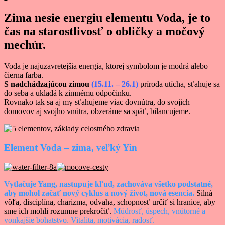
Zima nesie energiu elementu Voda, je to
čas na starostlivosť o obličky a močový
mechúr.
Voda je najuzavretejšia energia, ktorej symbolom je modrá alebo
čierna farba.
S nadchádzajúcou zimou
(15.11. – 26.1)
príroda utícha, sťahuje sa
do seba a ukladá k zimnému odpočinku.
Rovnako tak sa aj my sťahujeme viac dovnútra, do svojich
domovov aj svojho vnútra, obzeráme sa späť, bilancujeme.
Element Voda – zima, veľký Yin
Vytlačuje Yang, nastupuje kľud, zachováva všetko podstatné,
aby mohol začať nový cyklus a nový život, nová esencia.
Silná
vôľa, disciplína, charizma, odvaha, schopnosť určiť si hranice, aby
sme ich mohli rozumne prekročiť.
Múdrosť, úspech, vnútorné a
vonkajšie bohatstvo. Vitalita, motivácia, radosť.