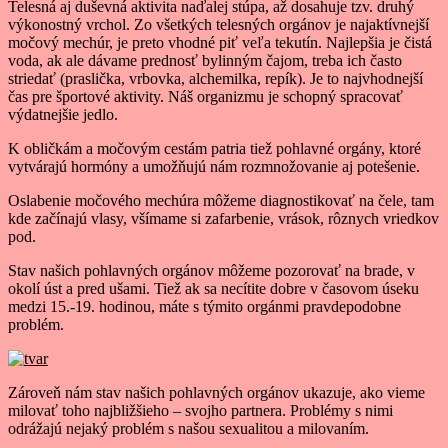
Telesná aj duševná aktivita naďalej stúpa, až dosahuje tzv. druhý
výkonostný vrchol. Zo všetkých telesných orgánov je najaktívnejší
močový mechúr, je preto vhodné piť veľa tekutín. Najlepšia je čistá
voda, ak ale dávame prednosť bylinným čajom, treba ich často
striedať (praslička, vrbovka, alchemilka, repík). Je to najvhodnejší
čas pre športové aktivity. Náš organizmu je schopný spracovať
výdatnejšie jedlo.
K obličkám a močovým cestám patria tiež pohlavné orgány, ktoré
vytvárajú hormóny a umožňujú nám rozmnožovanie aj potešenie.
Oslabenie močového mechúra môžeme diagnostikovať na čele, tam
kde začínajú vlasy, všímame si zafarbenie, vrások, rôznych vriedkov
pod.
Stav našich pohlavných orgánov môžeme pozorovať na brade, v
okolí úst a pred ušami. Tiež ak sa necítite dobre v časovom úseku
medzi 15.-19. hodinou, máte s týmito orgánmi pravdepodobne
problém.
Zároveň nám stav našich pohlavných orgánov ukazuje, ako vieme
milovať toho najbližšieho – svojho partnera. Problémy s nimi
odrážajú nejaký problém s našou sexualitou a milovaním.