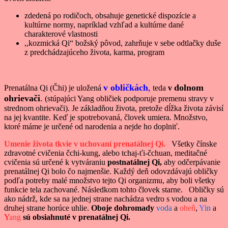
zdedená po rodičoch, obsahuje genetické dispozície a
kultúrne normy, napríklad vzhľad a kultúrne dané
charakterové vlastnosti
,,kozmická Qi“ božský pôvod, zahrňuje v sebe odtlačky duše
z predchádzajúceho života, karma, program
v obličkách
,
dolnom
Prenatálna Qi (Čhi) je uložená
teda
v
ohrievači
.
(stúpajúci Yang obličiek podporuje premenu stravy v
strednom ohrievači). Je základňou života, pretože dĺžka života závisí
na jej kvantite. Keď je spotrebovaná, človek umiera. Množstvo,
ktoré máme je určené od narodenia a nejde ho doplniť.
Umenie života tkvie v uchovaní prenatálnej Qi.
Všetky čínske
zdravotné cvičenia čchi-kung, alebo tchaj-ťi-čchuan, meditačné
cvičenia sú určené k vytváraniu
postnatálnej Qi,
aby odčerpávanie
prenatálnej Qi bolo čo najmenšie. Každý deň odovzdávajú obličky
podľa potreby malé množstvo tejto Qi organizmu, aby boli všetky
funkcie tela zachované. Následkom tohto človek starne.
Obličky sú
ako nádrž, kde sa na jednej strane nachádza vedro s vodou a na
druhej strane horúce uhlie.
Oboje dohromady
voda
a
oheň
,
Y
in
a
Y
ang
sú obsiahnuté v prenatálnej Qi.