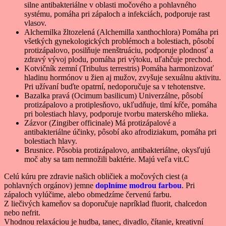
silne antibakteriálne v oblasti močového a pohlavného
systému, pomáha pri zápaloch a infekciách, podporuje rast
vlasov.
Alchemilka žltozelená (Alchemilla xanthochlora) Pomáha pri
všetkých gynekologických problémoch a bolestiach, pôsobí
protizápalovo, posilňuje menštruáciu, podporuje plodnosť a
zdravý vývoj plodu, pomáha pri výtoku, uľahčuje prechod.
Kotvičník zemní (Tribulus terrestris) Pomáha harmonizovať
hladinu hormónov u žien aj mužov, zvyšuje sexuálnu aktivitu.
Pri užívaní buďte opatrní, nedoporučuje sa v tehotenstve.
Bazalka pravá (Ocimum basilicum) Univerzálne, pôsobí
protizápalovo a protiplesňovo, ukľudňuje, tlmí kŕče, pomáha
pri bolestiach hlavy, podporuje tvorbu materského mlieka.
Zázvor (Zingiber officinale) Má protizápalové a
antibakteriálne účinky, pôsobí ako afrodiziakum, pomáha pri
bolestiach hlavy.
Brusnice. Pôsobia protizápalovo, antibakteriálne, okysľujú
moč aby sa tam nemnožili baktérie. Majú veľa vit.C
Celú kúru pre zdravie našich obličiek a močových ciest (a
pohlavných orgánov) jemne
doplníme modrou farbou
. Pri
zápaloch vylúčime, alebo obmedzíme červenú farbu.
Z liečivých kameňov sa doporučuje napríklad fluorit, chalcedon
nebo nefrit.
Vhodnou relaxáciou je hudba, tanec, divadlo, čítanie, kreativní