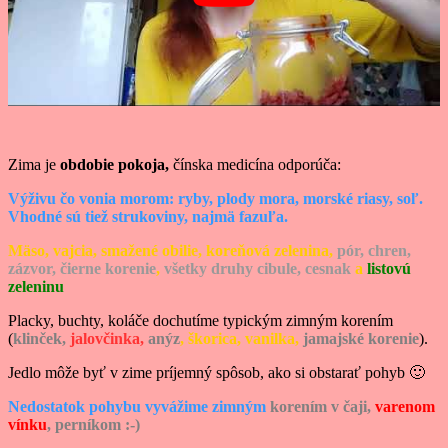
Zima je
obdobie pokoja,
čínska medicína odporúča:
Výživu čo vonia morom: ryby, plody mora, morské riasy, soľ.
Vhodné sú tiež strukoviny, najmä fazuľa.
Mäso, vajcia, smažené obilie, koreňová zelenina,
pór, chren,
zázvor, čierne korenie
,
všetky druhy cibule, cesnak
a
listovú
zeleninu
Placky, buchty, koláče dochutíme typickým zimným korením
(
klinček,
jalovčinka,
anýz
, škorica, vanilka,
jamajské korenie
).
Jedlo môže byť v zime príjemný spôsob, ako si obstarať pohyb 🙂
Nedostatok pohybu vyvážime zimným
korením
v čaji,
varenom
vínku
, perníkom :-
)