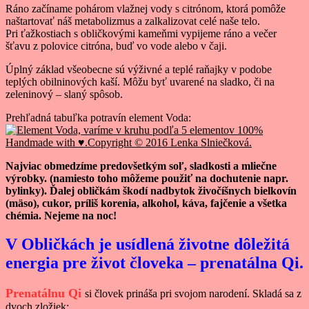
Ráno začíname pohárom vlažnej vody s citrónom, ktorá pomôže
naštartovať náš metabolizmus a zalkalizovat celé naše telo.
Pri ťažkostiach s obličkovými kameňmi vypijeme ráno a večer
šťavu z polovice citróna, buď vo vode alebo v čaji.
Úplný základ všeobecne sú výživné a teplé raňajky v podobe
teplých obilninových kaší. Môžu byť uvarené na sladko, či na
zeleninový – slaný spôsob.
Prehľadná tabuľka potravín element Voda:
Najviac obmedzíme predovšetkým soľ, sladkosti a mliečne
výrobky. (namiesto toho môžeme použiť na dochutenie napr.
bylinky). Ďalej obličkám škodí nadbytok živočíšnych bielkovín
(mäso), cukor, príliš korenia, alkohol, káva, fajčenie a všetka
chémia. Nejeme na noc!
V Obličkách je usídlená životne dôležitá
energia pre život človeka – prenatálna Qi.
Prenatálnu Qi
si človek prináša pri svojom narodení. Skladá sa z
dvoch zložiek: