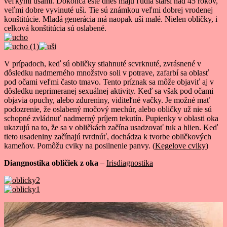
veľkými ušami. Dokonca ešte dnes majú ľudia starší nad 45 rokov,
veľmi dobre vyvinuté uši. Tie sú známkou veľmi dobrej vrodenej
konštitúcie. Mladá generácia má naopak uši malé. Nielen obličky, i
celková konštitúcia sú oslabené.
V prípadoch, keď sú obličky stiahnuté scvrknuté, zvrásnené v
dôsledku nadmerného množstvo soli v potrave, zafarbí sa oblasť
pod očami veľmi často tmavo. Tento príznak sa môže objaviť aj v
dôsledku neprimeranej sexuálnej aktivity. Keď sa však pod očami
objavia opuchy, alebo zdureniny, viditeľné vačky. Je možné mať
podozrenie, že oslabený močový mechúr, alebo obličky už nie sú
schopné zvládnuť nadmerný príjem tekutín. Pupienky v oblasti oka
ukazujú na to, že sa v obličkách začína usadzovať tuk a hlien. Keď
tieto usadeniny začínajú tvrdnúť, dochádza k tvorbe obličkových
kameňov. Pomôžu cviky na posilnenie panvy. (
Kegelove cviky
)
Diangnostika obličiek z oka
–
Irisdiagnostika