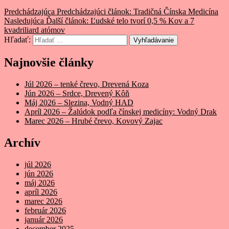
Predchádzajúca
Predchádzajúci článok:
Tradičná Čínska Medicína
Nasledujúca
Ďalší článok:
Ľudské telo tvorí 0,5 % Kov a 7
kvadriliard atómov
Hľadať:
Vyhľadávanie
Najnovšie články
Júl 2026 – tenké črevo, Drevená Koza
Jún 2026 – Srdce, Drevený Kôň
Máj 2026 – Slezina, Vodný HAD
Apríl 2026 – Žalúdok podľa čínskej medicíny: Vodný Drak
Marec 2026 – Hrubé črevo, Kovový Zajac
Archív
júl 2026
jún 2026
máj 2026
apríl 2026
marec 2026
február 2026
január 2026
december 2025