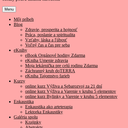
Menu
Môj príbeh
Blog
Zdravie, prosperita a hojnosť
Práca, poslanie a spiritualita
Vzťahy, láska a ľúbosť
Voľný čas a čas pre seba
eKnihy
eBook Orgánové hodiny Zdarma
eKniha Umenie zdravia
Moja lekárnička pre celú rodinu Zdarma
Záchranný kruh doTERRA
eKniha Tajomstvo farieb
Kurzy
online kurz Výživa a Sebarozvoj za 21 dní
online kurz Výživa a Varenie v kruhu 5 elementov
online kurz Bylinky a Varenie v kruhu 5 elementov
Enkaustika
Enkaustika ako arteterapia
Lektorka Enkaustiky
Galéria spolu
Krajinky
Abstrakty