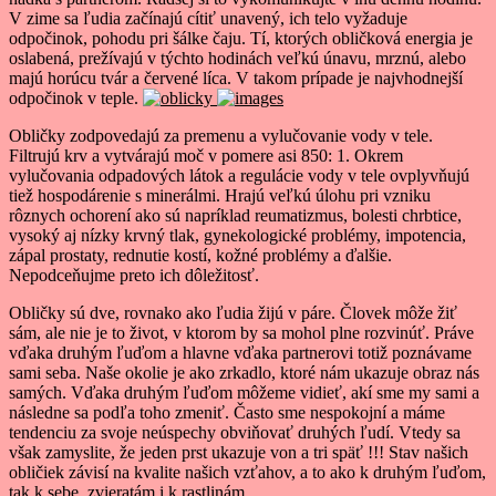
V zime sa ľudia začínajú cítiť unavený, ich telo vyžaduje
odpočinok, pohodu pri šálke čaju. Tí, ktorých obličková energia je
oslabená, prežívajú v týchto hodinách veľkú únavu, mrznú, alebo
majú horúcu tvár a červené líca. V takom prípade je najvhodnejší
odpočinok v teple.
Obličky zodpovedajú za premenu a vylučovanie vody v tele.
Filtrujú krv a vytvárajú moč v pomere asi 850: 1. Okrem
vylučovania odpadových látok a regulácie vody v tele ovplyvňujú
tiež hospodárenie s minerálmi. Hrajú veľkú úlohu pri vzniku
rôznych ochorení ako sú napríklad reumatizmus, bolesti chrbtice,
vysoký aj nízky krvný tlak, gynekologické problémy, impotencia,
zápal prostaty, rednutie kostí, kožné problémy a ďalšie.
Nepodceňujme preto ich dôležitosť.
Obličky sú dve, rovnako ako ľudia žijú v páre. Človek môže žiť
sám, ale nie je to život, v ktorom by sa mohol plne rozvinúť. Práve
vďaka druhým ľuďom a hlavne vďaka partnerovi totiž poznávame
sami seba. Naše okolie je ako zrkadlo, ktoré nám ukazuje obraz nás
samých. Vďaka druhým ľuďom môžeme vidieť, akí sme my sami a
následne sa podľa toho zmeniť. Často sme nespokojní a máme
tendenciu za svoje neúspechy obviňovať druhých ľudí. Vtedy sa
však zamyslite, že jeden prst ukazuje von a tri späť !!! Stav našich
obličiek závisí na kvalite našich vzťahov, a to ako k druhým ľuďom,
tak k sebe, zvieratám i k rastlinám.