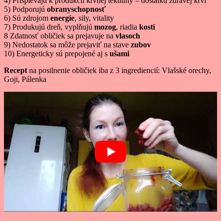
4) Prispievajú k produkcii krvnej tekutiny – dostatku zdravej krvi
5) Podporujú
obranyschopnosť
6) Sú zdrojom
energie
, sily, vitality
7) Produkujú dreň, vyplňujú
mozog
, riadia
kosti
8 Zdatnosť obličiek sa prejavuje na
vlasoch
9) Nedostatok sa môže prejaviť na stave
zubov
10) Energeticky sú prepojené aj s
ušami
Recept
na posilnenie obličiek iba z 3 ingrediencií: Vlašské orechy,
Goji, Pálenka