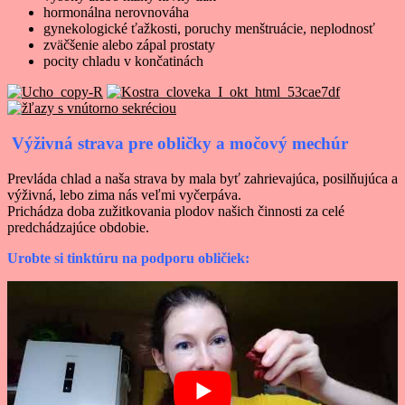
hormonálna nerovnováha
gynekologické ťažkosti, poruchy menštruácie, neplodnosť
zväčšenie alebo zápal prostaty
pocity chladu v končatinách
Výživná strava pre obličky a močový mechúr
Prevláda chlad a naša strava by mala byť zahrievajúca, posilňujúca a
výživná, lebo zima nás veľmi vyčerpáva.
Prichádza doba zužitkovania plodov našich činnosti za celé
predchádzajúce obdobie.
Urobte si tinktúru na podporu obličiek: