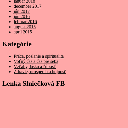
január 2018
december 2017
jún 2017
jún 2016
február 2016
august 2015
apríl 2015
Kategórie
Práca, poslanie a spiritualita
Voľný čas a čas pre seba
Vzťahy, láska a ľúbosť
Zdravie, prosperita a hojnosť
Lenka Slniečková FB