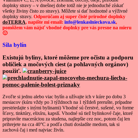
doplnky stravy – v dnešnej dobe totiž nie je jednoduché získať
všetky živiny čisto zo stravy). Môžete si dať hodnotné a výživné
doplnky stravy.
Odporúčam aj super čisté prírodné doplnky
doTERRA
, napíšte mi email:
info@lenkaslnieckova.sk
,
pomôžem vám nájsť vhodné doplnky pre vás presne na mieru
🙂
Sila bylín
Existujú byliny, ktoré môžeme pre očistu a podporu
obličiek a močových ciest (a pohlavných orgánov)
použiť.
Zvoľte si jednu alebo viac bylín a užívajte ich v kúre po dobu 3
mesiacov (kúru vždy po 3 týždnoch na 1 týždeň prerušte, prípadne
prestriedajte s inými bylinami) Vhodné sú čerstvé, sušené, vo forme
šťavy, tinktúry, elixíru, kapslí. Vhodné sú tiež bylinkové čaje, ktoré
pripravíte maceráciou za studena, najlepšie cez noc, potom čaj len
prihrejete na cca 40°C a podľa chuti dosladíte medom, tak si
zachová čaj i med najviac živín.