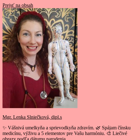
Prejsť na obsah
Mgr. Lenka Slniečková, dipl.s
✨ Vášnivá umelkyňa a sprievodkyňa zdravím. 🌿 Spájam čínsku
medicínu, výživu a 5 elementov pre Vašu harmóniu. 🎨 Liečivé
obrazy podľa dátumu narodenia