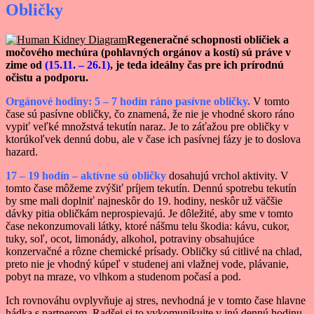
Obličky
Regeneračné schopnosti obličiek a
močového mechúra (pohlavných orgánov a kostí) sú práve v
zime od
(15.11. – 26.1)
, je teda ideálny čas pre ich prírodnú
očistu a podporu.
Orgánové hodiny: 5 – 7 hodín ráno pasívne obličky.
V tomto
čase sú pasívne obličky, čo znamená, že nie je vhodné skoro ráno
vypiť veľké množstvá tekutín naraz. Je to záťažou pre obličky v
ktorúkoľvek dennú dobu, ale v čase ich pasívnej fázy je to doslova
hazard.
17 – 19 hodín – aktívne sú obličky
dosahujú vrchol aktivity. V
tomto čase môžeme zvýšiť príjem tekutín. Dennú spotrebu tekutín
by sme mali doplniť najneskôr do 19. hodiny, neskôr už väčšie
dávky pitia obličkám neprospievajú. Je dôležité, aby sme v tomto
čase nekonzumovali látky, ktoré nášmu telu škodia: kávu, cukor,
tuky, soľ, ocot, limonády, alkohol, potraviny obsahujúce
konzervačné a rôzne chemické prísady. Obličky sú citlivé na chlad,
preto nie je vhodný kúpeľ v studenej ani vlažnej vode, plávanie,
pobyt na mraze, vo vlhkom a studenom počasí a pod.
Ich rovnováhu ovplyvňuje aj stres, nevhodná je v tomto čase hlavne
hádka s partnerom. Radšej si to vykomunikujte v inú dennú hodinu.