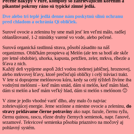
Pečené nákypy v rúre, kompóty so zahrievajúcim korením a
pikantné pokrmy ráno sú typické zimné jedlá.
Dve alebo tri teplé jedlá denne nám poskytnú silnú ochranu
pred chladom a ochránia Qi obličiek.
Surové ovocie a zeleninu by sme mali jesť len veľmi málo, radšej
oblanšírované, 1-2 minútky varené vo vode, alebo pečené.
Surová organická rastlinná strava, pôsobí zásadito na náš
organizmus. Obličkám prospieva aj Melón (ale ten sa hodí ale skôr
pre letné obdobie), uhorka, kapusta, petržlen, zeler, mrkva, ríbezle a
šťava z nich.
Každý deň vypijeme aspoň 2dcl vodou riedenej jablčnej, hroznovej,
alebo mrkvovej šťavy, ktoré prečisťujú obličky i celý tráviaci trakt.
V lete si doprajeme melónovou kúru, kedy sa celý týždeň živíme iba
vodnými melónmi – keď mám smäd, dám si melón, keď mám hlad,
dám si melón a keď mám veľký hlad, dám si melón s melónom 🙂
V zime je jedlo vhodné variť dlho, aby malo čo najviac
zohrievajúcej energie. Jeme sezónne a miestne ovocie a zeleninu,
do
stravy pridávame čierne potraviny
ako napr. fazule, čiernu ryžu,
čiernu quinou, rascu, rôzne druhy čiernych semienok, napr. ľanové,
sezamové. Tekvicové semienka pôsobia priaznivo na močový aj
pohlavný systém.