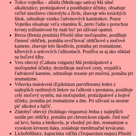
Tolice vojteška – alfalfa (Medicago sativa) Má silné
alkalizujúce, protizápalové a posilňujúce účinky, obsahuje
veľké množstvo chlorofylu a živín, zbavuje telo toxických
látok, zabraňuje vzniku ľadvinových kamienkov. Pozor
Vojteška obsahuje veľa vitamínu K, preto ľudia s poruchou
krvnej zrážanlivosti by mali byť pri užívaní opatrní.
Breza (Betula pendula) Pôsobí silne močopudne, posilňuje
činnosť obličiek, pomáha uvoľňovať obličkové a močové
kamene, zbavuje telo škodlivín, pomáha pri reumatizme,
kĺbových a srdcových ťažkostiach. Používa sa aj ako obklad
na boľavé kĺby.
Vres obecný (Calluna vulgaris) Má protizápalové a
močopudné účinky, dezinfikuje močové cesty, rozpúšťa
ľadvinové kamene, odstraňuje rezanie pri močení, pomáha pri
reumatizme.
Vrbovka malokvetá (Epilobium parviflorum) Jeden z
najlepších rastlinných liekov na ťažkosti s prostatou, posilňuje
celý močový systém, má močopudné, protizápalové a hojivé
účinky, pomáha pri reumatizme a dne. Pri užívaní sa nesmie
piť alkohol a fajčiť.
Zlatobyľ obecný (Solidago virgaurea) Jedna z najlepších
rastlín pre obličky, pomáha pri chronickom zápale, čistí moč
od krvi, hnisu a bielkovín, je vhodný pri dne, reumatizme a
vysokom krvnom tlaku, zoslabuje menštruačné krvácanie.
Lichořeřišnice, kapucínka väčšia (Tropaeolum majus) Pôsobí