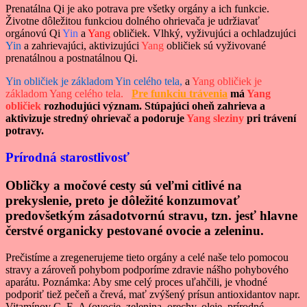
Prenatálna Qi je ako potrava pre všetky orgány a ich funkcie.
Životne dôležitou funkciou dolného ohrievača je udržiavať
orgánovú Qi
Yin
a
Yang
obličiek. Vlhký, vyživujúci a ochladzujúci
Yin
a zahrievajúci, aktivizujúci
Yang
obličiek sú vyživované
prenatálnou a postnatálnou Qi.
Yin obličiek je základom Yin celého tela,
a
Yang obličiek je
základom Yang celého tela.
Pre funkciu trávenia
má
Yang
obličiek
rozhodujúci význam. Stúpajúci oheň zahrieva a
aktivizuje stredný ohrievač a podoruje
Yang sleziny
pri trávení
potravy.
Prírodná starostlivosť
Obličky a močové cesty sú veľmi citlivé na
prekyslenie, preto je dôležité konzumovať
predovšetkým zásadotvornú stravu, tzn. jesť hlavne
čerstvé organicky pestované ovocie a zeleninu.
Prečistíme a zregenerujeme tieto orgány a celé naše telo pomocou
stravy a zároveň pohybom podporíme zdravie nášho pohybového
aparátu. Poznámka: Aby sme celý proces uľahčili, je vhodné
podporiť tiež pečeň a črevá, mať zvýšený prísun antioxidantov napr.
Vitamínov C, E, A (ovocie, zelenina, orechy, oleje, prírodné