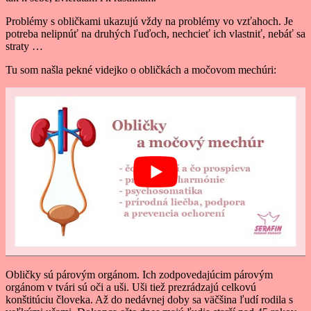
Problémy s obličkami ukazujú vždy na problémy vo vzťahoch. Je
potreba nelipnúť na druhých ľuďoch, nechcieť ich vlastniť, nebáť sa
straty …
Tu som našla pekné videjko o obličkách a močovom mechúri:
Obličky sú párovým orgánom. Ich zodpovedajúcim párovým
orgánom v tvári sú oči a uši. Uši tiež prezrádzajú celkovú
konštitúciu človeka. Až do nedávnej doby sa väčšina ľudí rodila s