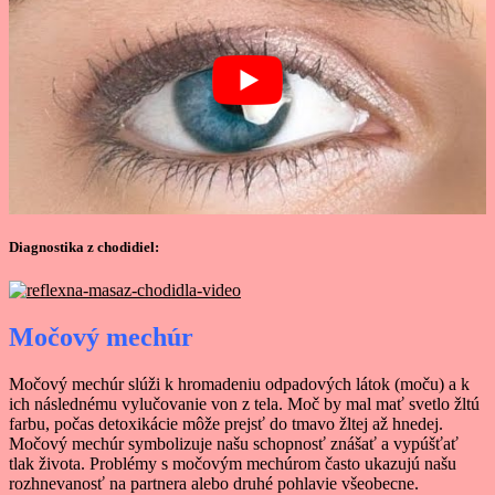
Diagnostika z chodidiel:
Močový mechúr
Močový mechúr slúži k hromadeniu odpadových látok (moču) a k
ich následnému vylučovanie von z tela. Moč by mal mať svetlo žltú
farbu, počas detoxikácie môže prejsť do tmavo žltej až hnedej.
Močový mechúr symbolizuje našu schopnosť znášať a vypúšťať
tlak života. Problémy s močovým mechúrom často ukazujú našu
rozhnevanosť na partnera alebo druhé pohlavie všeobecne.