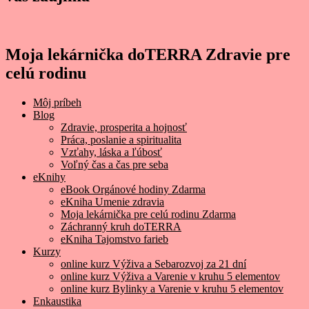
Moja lekárnička doTERRA Zdravie pre
celú rodinu
Môj príbeh
Blog
Zdravie, prosperita a hojnosť
Práca, poslanie a spiritualita
Vzťahy, láska a ľúbosť
Voľný čas a čas pre seba
eKnihy
eBook Orgánové hodiny Zdarma
eKniha Umenie zdravia
Moja lekárnička pre celú rodinu Zdarma
Záchranný kruh doTERRA
eKniha Tajomstvo farieb
Kurzy
online kurz Výživa a Sebarozvoj za 21 dní
online kurz Výživa a Varenie v kruhu 5 elementov
online kurz Bylinky a Varenie v kruhu 5 elementov
Enkaustika