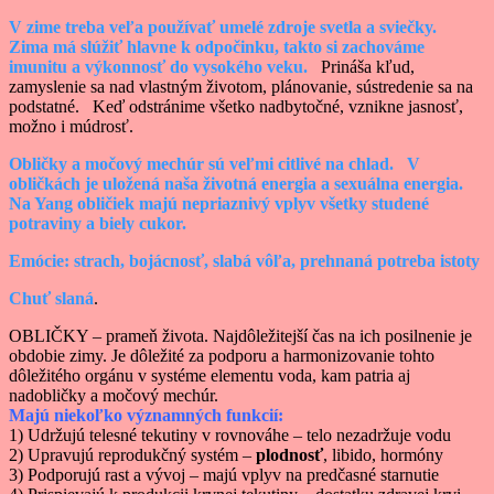
V zime treba veľa používať umelé zdroje svetla a sviečky.
Zima má slúžiť hlavne k odpočinku, takto si zachováme
imunitu a výkonnosť do vysokého veku.
Prináša kľud,
zamyslenie sa nad vlastným životom, plánovanie, sústredenie sa na
podstatné.
Keď odstránime všetko nadbytočné, vznikne jasnosť,
možno i múdrosť.
Obličky a močový mechúr s
ú veľmi citlivé na chlad.
V
obličkách je uložená naša životná energia a sexuálna energia.
Na Yang obličiek majú nepriaznivý vplyv všetky stude
n
é
potraviny a biely cukor.
Emócie: strach, bojácnosť, slabá vôľa, prehnaná potreba istoty
Chuť slaná
.
OBLIČKY – prameň života. Najdôležitejší čas na ich posilnenie je
obdobie zimy. Je dôležité za podporu a harmonizovanie tohto
dôležitého orgánu v systéme elementu voda, kam patria aj
nadobličky a močový mechúr.
Majú niekoľko významných funkcií:
1) Udržujú telesné tekutiny v rovnováhe – telo nezadržuje vodu
2) Upravujú reprodukčný systém –
plodnosť
, libido, hormóny
3) Podporujú rast a vývoj – majú vplyv na predčasné starnutie