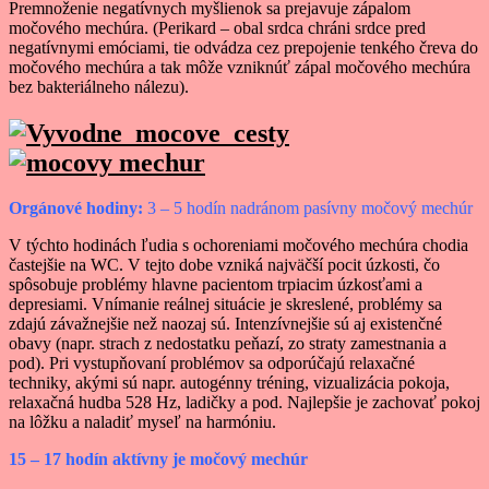
Premnoženie negatívnych myšlienok sa prejavuje zápalom
močového mechúra. (Perikard – obal srdca chráni srdce pred
negatívnymi emóciami, tie odvádza cez prepojenie tenkého čreva do
močového mechúra a tak môže vzniknúť zápal močového mechúra
bez bakteriálneho nálezu).
Orgánové hodiny:
3 – 5 hodín nadránom
pasívny močový mechúr
V týchto hodinách ľudia s ochoreniami močového mechúra chodia
častejšie na WC. V tejto dobe vzniká najväčší pocit úzkosti, čo
spôsobuje problémy hlavne pacientom trpiacim úzkosťami a
depresiami. Vnímanie reálnej situácie je skreslené, problémy sa
zdajú závažnejšie než naozaj sú. Intenzívnejšie sú aj existenčné
obavy (napr. strach z nedostatku peňazí, zo straty zamestnania a
pod). Pri vystupňovaní problémov sa odporúčajú relaxačné
techniky, akými sú napr. autogénny tréning, vizualizácia pokoja,
relaxačná hudba 528 Hz, ladičky a pod. Najlepšie je zachovať pokoj
na lôžku a naladiť myseľ na harmóniu.
15 – 17 hodín
aktívny je močový mechúr