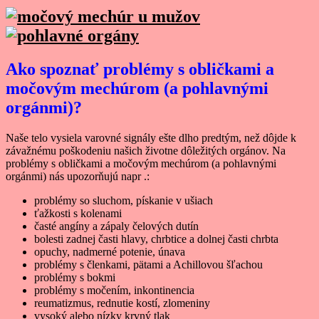
Ako spoznať problémy s obličkami a
močovým mechúrom (a pohlavnými
orgánmi)?
Naše telo vysiela varovné signály ešte dlho predtým, než dôjde k
závažnému poškodeniu našich životne dôležitých orgánov. Na
problémy s obličkami a močovým mechúrom (a pohlavnými
orgánmi) nás upozorňujú napr .:
problémy so sluchom, pískanie v ušiach
ťažkosti s kolenami
časté angíny a zápaly čelových dutín
bolesti zadnej časti hlavy, chrbtice a dolnej časti chrbta
opuchy, nadmerné potenie, únava
problémy s členkami, pätami a Achillovou šľachou
problémy s bokmi
problémy s močením, inkontinencia
reumatizmus, rednutie kostí, zlomeniny
vysoký alebo nízky krvný tlak