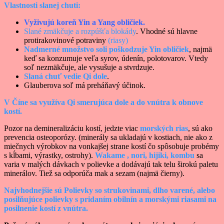
Vlastnosti slanej chuti:
Vyživujú koreň Yin a Yang obličiek.
Slané zmäkčuje a rozpúšťa blokády
. Vhodné sú hlavne
protirakovinové potraviny
(riasy)
Nadmerné množstvo soli poškodzuje Yin obličiek
, najmä
keď sa konzumuje veľa syrov, údenín, polotovarov. Vtedy
soľ nezmäkčuje, ale vysušuje a stvrdzuje.
Slaná chuť vedie Qi dole
.
Glauberova soľ má preháňavý účinok.
V Číne sa využíva Qi smerujúca dole a do vnútra k obnove
kostí.
Pozor na demineralizáciu kostí, jedzte viac
morských rias
, sú ako
prevencia osteoporózy. (minerály sa ukladajú v kostiach, nie ako z
miečnych výrobkov na vonkajšej strane kostí čo spôsobuje probémy
s kĺbami, výrastky, ostrohy).
Wakame , nori, hijiki, kombu
sa
varia v malých dávkach v polievke a dodávajú tak telu širokú paletu
minerálov. Tiež sa odporúča mak a sezam (najmä čierny).
Najvhodnejšie sú Polievky so strukovinami, dlho varené, alebo
posilňujúce polievky s pridaním obilnín a morskými riasami na
posilnenie kostí z vnútra.