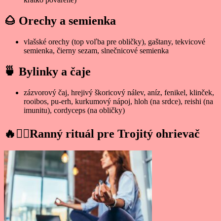
🌰
Orechy a semienka
vlašské orechy (top voľba pre obličky), gaštany, tekvicové
semienka, čierny sezam, slnečnicové semienka
🍵
Bylinky a čaje
zázvorový čaj, hrejivý škoricový nálev, aníz, fenikel, klinček,
rooibos, pu-erh, kurkumový nápoj, hloh (na srdce), reishi (na
imunitu), cordyceps (na obličky)
🔥🧘‍♀️
Ranný rituál pre Trojitý ohrievač