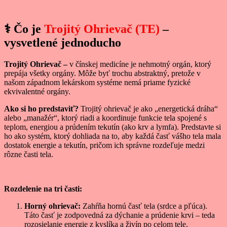
⚕️
Čo je
Trojitý Ohrievač (TE)
–
vysvetlené jednoducho
Trojitý Ohrievač –
v čínskej medicíne je nehmotný orgán, ktorý
prepája všetky orgány. Môže byť trochu abstraktný, pretože v
našom západnom lekárskom systéme nemá priame fyzické
ekvivalentné orgány.
Ako si ho predstaviť?
Trojitý ohrievač je ako „energetická dráha“
alebo „manažér“, ktorý riadi a koordinuje funkcie tela spojené s
teplom, energiou a prúdením tekutín (ako krv a lymfa). Predstavte si
ho ako systém, ktorý dohliada na to, aby každá časť vášho tela mala
dostatok energie a tekutín, pričom ich správne rozdeľuje medzi
rôzne časti tela.
Rozdelenie na tri časti:
Horný ohrievač:
Zahŕňa hornú časť tela (srdce a pľúca).
Táto časť je zodpovedná za dýchanie a prúdenie krvi – teda
rozosielanie energie z kyslíka a živín po celom tele.