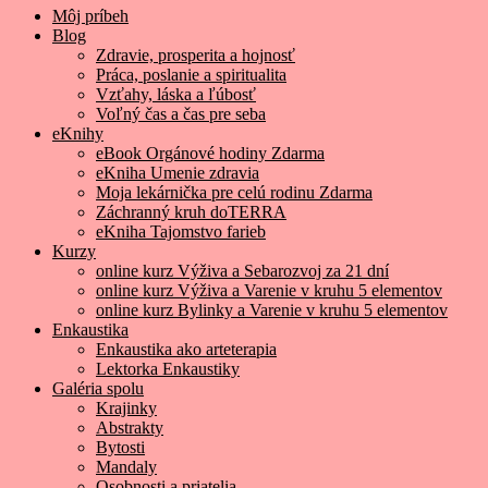
Môj príbeh
Blog
Zdravie, prosperita a hojnosť
Práca, poslanie a spiritualita
Vzťahy, láska a ľúbosť
Voľný čas a čas pre seba
eKnihy
eBook Orgánové hodiny Zdarma
eKniha Umenie zdravia
Moja lekárnička pre celú rodinu Zdarma
Záchranný kruh doTERRA
eKniha Tajomstvo farieb
Kurzy
online kurz Výživa a Sebarozvoj za 21 dní
online kurz Výživa a Varenie v kruhu 5 elementov
online kurz Bylinky a Varenie v kruhu 5 elementov
Enkaustika
Enkaustika ako arteterapia
Lektorka Enkaustiky
Galéria spolu
Krajinky
Abstrakty
Bytosti
Mandaly
Osobnosti a priatelia