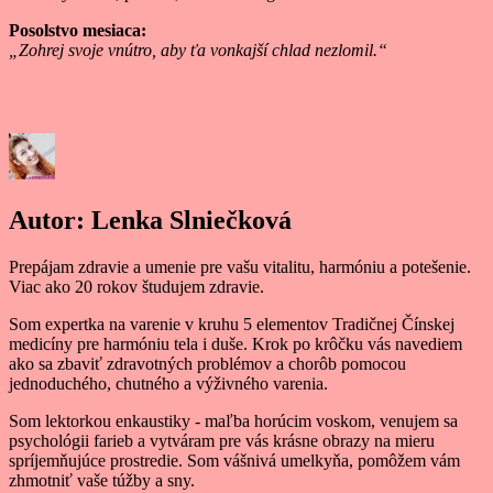
Posolstvo mesiaca:
„Zohrej svoje vnútro, aby ťa vonkajší chlad nezlomil.“
Autor:
Lenka Slniečková
Prepájam zdravie a umenie pre vašu vitalitu, harmóniu a potešenie.
Viac ako 20 rokov študujem zdravie.
Som expertka na varenie v kruhu 5 elementov Tradičnej Čínskej
medicíny pre harmóniu tela i duše. Krok po krôčku vás navediem
ako sa zbaviť zdravotných problémov a chorôb pomocou
jednoduchého, chutného a výživného varenia.
Som lektorkou enkaustiky - maľba horúcim voskom, venujem sa
psychológii farieb a vytváram pre vás krásne obrazy na mieru
spríjemňujúce prostredie. Som vášnivá umelkyňa, pomôžem vám
zhmotniť vaše túžby a sny.