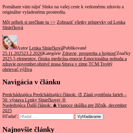
Pomáham vám nájsť Slnko na vašej ceste k vedomému zdraviu a
originálne vyladenému prostrediu.
Môj príbeh si prečítate tu >>
Zobraziť všetky príspevky od Lenka
Slniečková
Autor
Lenka Slniečková
Publikované
25.11.2025
23.2.2026
Kategórie
Zdravie, prosperita a hojnosť
Značky
2025
,
5 elementov. čínska medicína
,
emocie
,
Emocionálna pohoda a
zdravie
,
november
,
ohnivé prasa
,
Strava v zime
,
TCM
,
Trojitý
ohrievač
,
výživa
Navigácia v článku
Predchádzajúca
Predchádzajúci článok:
🎨 Zlatá symfónia farieb –
50. výstava Lenky Slniečkovej 🌞
Nasledujúca
Ďalší článok:
🎄Vianoce skúška pre žlčník, december
2025
Hľadať:
Vyhľadávanie
Najnovšie články