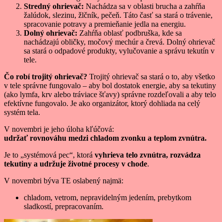
Stredný ohrievač:
Nachádza sa v oblasti brucha a zahŕňa
žalúdok, slezinu, žlčník, pečeň. Táto časť sa stará o trávenie,
spracovanie potravy a premieňanie jedla na energiu.
Dolný ohrievač:
Zahŕňa oblasť podbruška, kde sa
nachádzajú obličky, močový mechúr a črevá. Dolný ohrievač
sa stará o odpadové produkty, vylučovanie a správu tekutín v
tele.
Čo robí trojitý ohrievač?
Trojitý ohrievač sa stará o to, aby všetko
v tele správne fungovalo – aby bol dostatok energie, aby sa tekutiny
(ako lymfa, krv alebo tráviace šťavy) správne rozdeľovali a aby telo
efektívne fungovalo. Je ako organizátor, ktorý dohliada na celý
systém tela.
V novembri je jeho úloha kľúčová:
udržať rovnováhu medzi chladom zvonku a teplom zvnútra.
Je to „systémová pec“, ktorá
vyhrieva telo zvnútra, rozvádza
tekutiny a udržuje životné procesy v chode
.
V novembri býva TE oslabený najmä:
chladom, vetrom, nepravidelným jedením, prebytkom
sladkostí, prepracovaním.