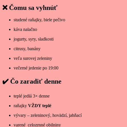
❌ Čomu sa vyhnúť
studené raňajky, biele pečivo
káva nalačno
jogurty, syry, sladkosti
citrusy, banány
veľa surovej zeleniny
večerné jedenie po 19:00
✔️ Čo zaradiť denne
teplé jedlá 3× denne
raňajky
VŽDY teplé
vývary – zeleninový, hovädzí, jahňací
varené celozrnné obilniny