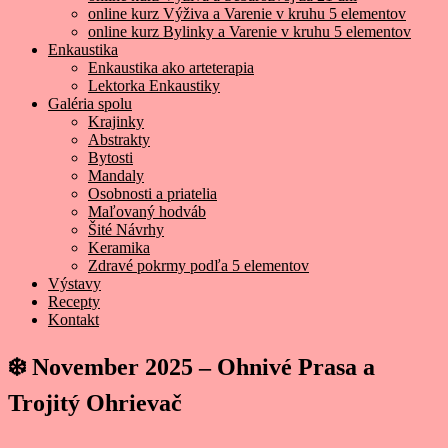
online kurz Výživa a Varenie v kruhu 5 elementov
online kurz Bylinky a Varenie v kruhu 5 elementov
Enkaustika
Enkaustika ako arteterapia
Lektorka Enkaustiky
Galéria spolu
Krajinky
Abstrakty
Bytosti
Mandaly
Osobnosti a priatelia
Maľovaný hodváb
Šité Návrhy
Keramika
Zdravé pokrmy podľa 5 elementov
Výstavy
Recepty
Kontakt
❄️ November 2025 – Ohnivé Prasa a
Trojitý Ohrievač