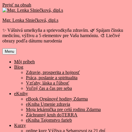
Prejsť na obsah
Mgr. Lenka Slniečková, dipl.s
✨ Vášnivá umelkyňa a sprievodkyňa zdravím. 🌿 Spájam čínsku
medicínu, výživu a 5 elementov pre Vašu harmóniu. 🎨 Liečivé
obrazy podľa dátumu narodenia
Menu
Môj príbeh
Blog
Zdravie, prosperita a hojnosť
Práca, poslanie a spiritualita
Vzťahy, láska a ľúbosť
Voľný čas a čas pre seba
eKnihy
eBook Orgánové hodiny Zdarma
eKniha Umenie zdravia
Moja lekárnička pre celú rodinu Zdarma
Záchranný kruh doTERRA
eKniha Tajomstvo farieb
Kurzy
online kurz Výživa a Sebarozvoj za 21 dní