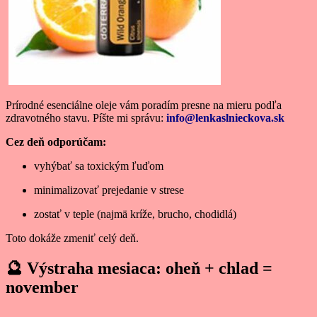
Prírodné esenciálne oleje vám poradím presne na mieru podľa
zdravotného stavu. Píšte mi správu:
info@lenkaslnieckova.sk
Cez deň odporúčam:
vyhýbať sa toxickým ľuďom
minimalizovať prejedanie v strese
zostať v teple (najmä kríže, brucho, chodidlá)
Toto dokáže zmeniť celý deň.
🔮
Výstraha mesiaca: oheň + chlad =
november