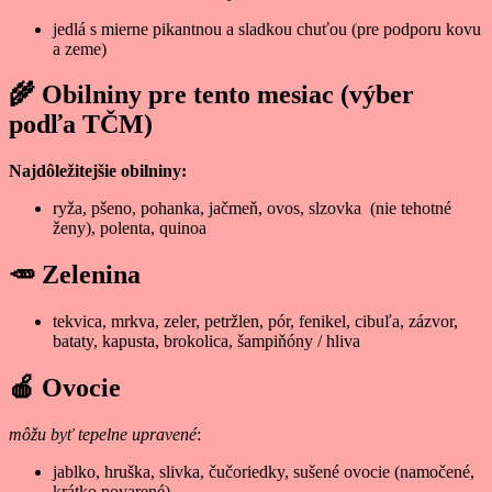
jedlá s mierne pikantnou a sladkou chuťou (pre podporu kovu
a zeme)
🌾
Obilniny pre tento mesiac (výber
podľa TČM)
Najdôležitejšie obilniny:
ryža, pšeno, pohanka, jačmeň, ovos, slzovka (nie tehotné
ženy), polenta, quinoa
🥕
Zelenina
tekvica, mrkva, zeler, petržlen, pór, fenikel, cibuľa, zázvor,
bataty, kapusta, brokolica, šampiňóny / hliva
🍎
Ovocie
môžu byť tepelne upravené
:
jablko, hruška, slivka, čučoriedky, sušené ovocie (namočené,
krátko povarené)