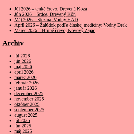
Júl 2026 – tenké črevo, Drevená Koza
Jún 2026 – Srdce, Drevený Kôň
Máj 2026 – Slezina, Vodný HAD
Apríl 2026 – Žalúdok podľa čínskej medicíny: Vodný Drak
Marec 2026 – Hrubé črevo, Kovový Zajac
Archív
júl 2026
jún 2026
máj 2026
apríl 2026
marec 2026
február 2026
január 2026
december 2025
november 2025
október 2025
september 2025
august 2025
júl 2025
jún 2025
máj 2025