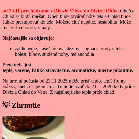
od 23.11 prechádzame z Divízie Vlhka do Divízie Ohňa.
Oheň a
Chlad sa budú miešať. Oheň bude otvárať póry tela a Chlad bude
ľahko prestupovať do tela. Môžete cítiť napätie, nestabilitu. Môže
byť veľa chorôb, zápaly.
Najčastejšie sa objavuje:
zahlienenie, kašeľ, únava sleziny, stagnácia vody v tele,
bolesti kĺbov, studené nohy, melanchólia
Preto treba jesť:
teplé, varené, ľahko stráviteľné, aromatické, mierne pikantné.
Na úrovni počasia od 23.11.2025 môže prísť teplo, teplé fronty,
zrážky, sneh, čľapkanica… To bude trvať do 21.1. 2026 kedy príde
Divízia Chlad do Vetra. Z najsilnejšieho tepla príde chlad.
💡
Zhrnutie