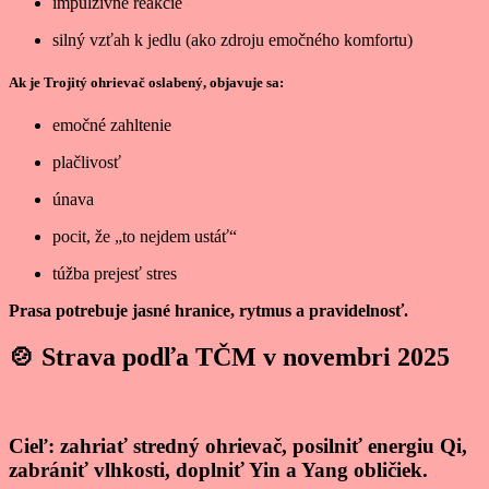
impulzívne reakcie
silný vzťah k jedlu (ako zdroju emočného komfortu)
Ak je Trojitý ohrievač oslabený, objavuje sa:
emočné zahltenie
plačlivosť
únava
pocit, že „to nejdem ustáť“
túžba prejesť stres
Prasa potrebuje jasné hranice, rytmus a pravidelnosť.
🍲
Strava podľa TČM v novembri 2025
Cieľ: zahriať stredný ohrievač, posilniť energiu Qi,
zabrániť vlhkosti, doplniť Yin a Yang obličiek.