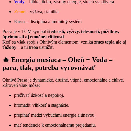
Vody
– hĺbka, ticho, zásoby energie, strach vs. dôvera
Zeme
– výživa, stabilita
Kovu
– disciplína a imunitný systém
Prasa je v TČM symbol
štedrosti, výživy, telesnosti, pôžitkov,
úprimnosti aj emočnej citlivosti
.
Keď sa však spojí s Ohnivým elementom, vzniká
zmes tepla ale aj
ťažoby
– a tú treba ustrážiť.
🔥
Energia mesiaca – Oheň + Voda =
para, tlak, potreba vyrovnávať
Ohnivé Prasa je dynamické, družné, vtipné, emocionálne a citlivé.
Zároveň však môže:
prežívať úzkosť a nepokoj,
hromadiť vlhkosť a stagnácie,
prepínať medzi výbuchmi energie a únavou,
mať tendencie k emocionálnemu prejedaniu.