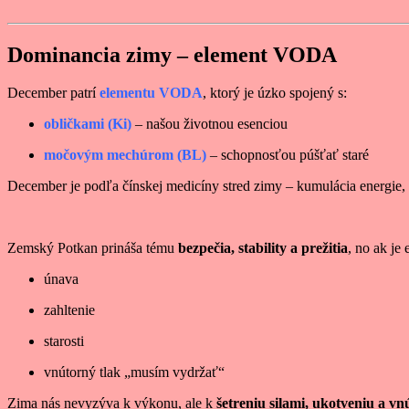
Dominancia zimy – element VODA
December patrí
elementu VODA
, ktorý je úzko spojený s:
obličkami (Ki)
– našou životnou esenciou
močovým mechúrom (BL)
– schopnosťou púšťať staré
December je podľa čínskej medicíny stred zimy – kumulácia energie, n
Zemský Potkan prináša tému
bezpečia, stability a prežitia
, no ak je
únava
zahltenie
starosti
vnútorný tlak „musím vydržať“
Zima nás nevyzýva k výkonu, ale k
šetreniu silami, ukotveniu a vn