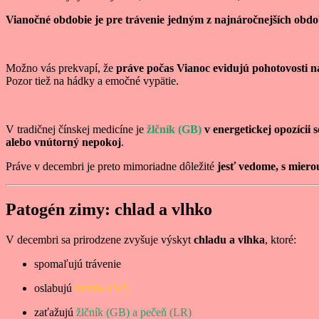
Vianočné obdobie je pre trávenie jedným z najnáročnejších obdo
Možno vás prekvapí, že
práve počas Vianoc evidujú pohotovosti n
Pozor tiež na hádky a emočné vypätie.
V tradičnej čínskej medicíne je
žlčník (GB)
v energetickej opozícii s
alebo vnútorný nepokoj
.
Práve v decembri je preto mimoriadne dôležité
jesť vedome, s miero
Patogén zimy: chlad a vlhko
V decembri sa prirodzene zvyšuje výskyt
chladu a vlhka
, ktoré:
spomaľujú trávenie
oslabujú
slezinu (SP)
zaťažujú
žlčník (GB) a pečeň (LR)