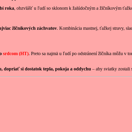
bí roka
, obzvlášť u ľudí so sklonom k žalúdočným a žlčníkovým ťažko
ajviac žlčníkových záchvatov
. Kombinácia mastnej, ťažkej stravy, sl
o
srdcom (HT)
. Preto sa najmä u ľudí po odstránení žlčníka môžu v t
u, dopriať si dostatok tepla, pokoja a oddychu
– aby sviatky zostali 