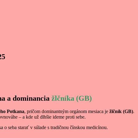
25
na a dominancia
žlčníka (GB)
ého Potkana
, pričom dominantným orgánom mesiaca je
žlčník (GB)
.
vnováhe – a kde už dlhšie ideme proti sebe.
a o seba starať v súlade s tradičnou čínskou medicínou.