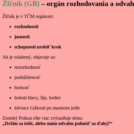
Žlčník (GB)
– orgán rozhodovania a odva
Žlčník je v TČM orgánom:
rozhodnosti
jasnosti
schopnosti urobiť krok
Ak je oslabený, objavuje sa:
nerozhodnosť
podráždenosť
horkosť
bolesti hlavy, šije, bedier
tráviace ťažkosti po mastnom jedle
Zemský Potkan ešte viac zvýrazňuje tému:
„Držím sa istôt, alebo mám odvahu pohnúť sa ďalej?“