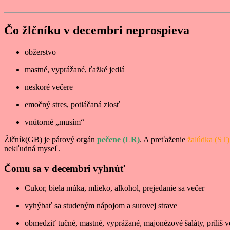
Čo žlčníku v decembri neprospieva
obžerstvo
mastné, vyprážané, ťažké jedlá
neskoré večere
emočný stres, potláčaná zlosť
vnútorné „musím“
Žlčník(GB) je párový orgán
pečene (LR)
. A preťaženie
žalúdka (ST)
nekľudná myseľ.
Čomu sa v decembri vyhnúť
Cukor, biela múka, mlieko, alkohol, prejedanie sa večer
vyhýbať sa studeným nápojom a surovej strave
obmedziť tučné, mastné, vyprážané, majonézové šaláty, príliš 