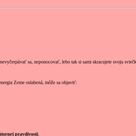
evyčerpávať sa, neponocovať, lebo tak si sami skracujete svoju sviečk
 energia Zeme oslabená, môže sa objaviť:
útornej pravdivosti
.