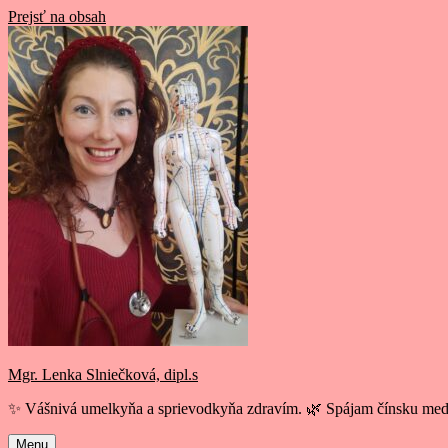
Prejsť na obsah
Mgr. Lenka Slniečková, dipl.s
✨ Vášnivá umelkyňa a sprievodkyňa zdravím. 🌿 Spájam čínsku medi
Menu