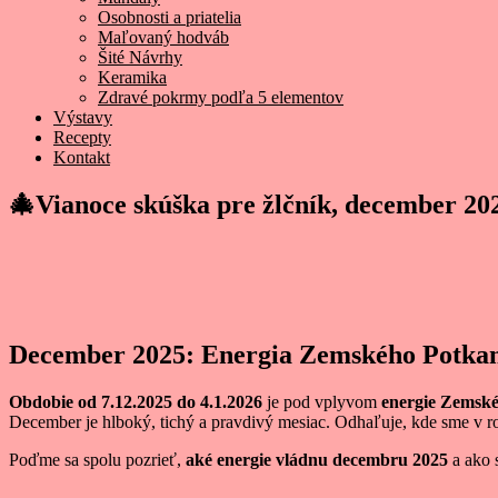
Osobnosti a priatelia
Maľovaný hodváb
Šité Návrhy
Keramika
Zdravé pokrmy podľa 5 elementov
Výstavy
Recepty
Kontakt
🎄Vianoce skúška pre žlčník, december 20
December 2025: Energia Zemského Potka
Obdobie od 7.12.2025 do 4.1.2026
je pod vplyvom
energie Zemsk
December je hlboký, tichý a pravdivý mesiac. Odhaľuje, kde sme v ro
Poďme sa spolu pozrieť,
aké energie vládnu decembru 2025
a ako s