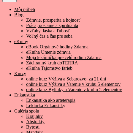
Môj príbeh
Blog
Zdravie, prosperita a hojnosť
Práca, poslanie a spiritualita
Vzťahy, láska a ľúbosť
Voľný čas a čas pre seba
eKnihy
eBook Orgánové hodiny Zdarma
eKniha Umenie zdravia
Moja lekárnička pre celú rodinu Zdarma
Záchranný kruh doTERRA
eKniha Tajomstvo farieb
Kurzy
online kurz Výživa a Sebarozvoj za 21 dní
online kurz Výživa a Varenie v kruhu 5 elementov
online kurz Bylinky a Varenie v kruhu 5 elementov
Enkaustika
Enkaustika ako arteterapia
Lektorka Enkaustiky
Galéria spolu
Krajinky
Abstrakty
Bytosti
Mandaly