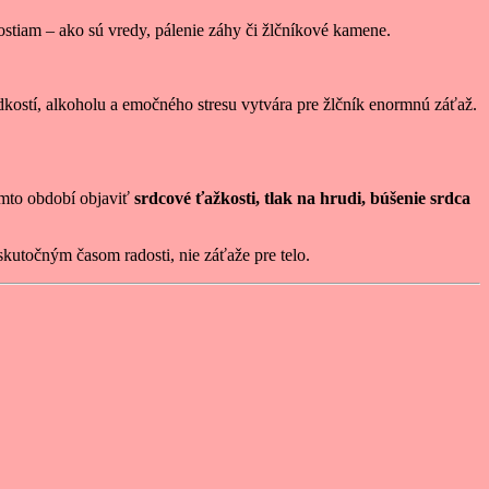
stiam – ako sú vredy, pálenie záhy či žlčníkové kamene.
adkostí, alkoholu a emočného stresu vytvára pre žlčník enormnú záťaž.
omto období objaviť
srdcové ťažkosti, tlak na hrudi, búšenie srdca
skutočným časom radosti, nie záťaže pre telo.