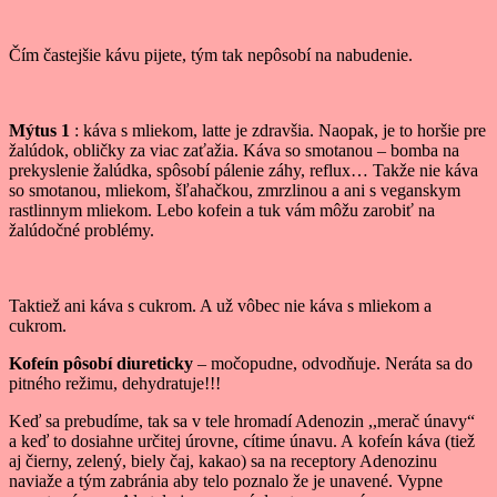
Čím častejšie kávu pijete, tým tak nepôsobí na nabudenie.
Mýtus 1
: káva s mliekom, latte je zdravšia. Naopak, je to horšie pre
žalúdok, obličky za viac zaťažia. Káva so smotanou – bomba na
prekyslenie žalúdka, spôsobí pálenie záhy, reflux… Takže nie káva
so smotanou, mliekom, šľahačkou, zmrzlinou a ani s veganskym
rastlinnym mliekom. Lebo kofein a tuk vám môžu zarobiť na
žalúdočné problémy.
Taktiež ani káva s cukrom. A už vôbec nie káva s mliekom a
cukrom.
Kofeín pôsobí diureticky
– močopudne, odvodňuje. Neráta sa do
pitného režimu, dehydratuje!!!
Keď sa prebudíme, tak sa v tele hromadí Adenozin ,,merač únavy“
a keď to dosiahne určitej úrovne, cítime únavu. A kofeín káva (tiež
aj čierny, zelený, biely čaj, kakao) sa na receptory Adenozinu
naviaže a tým zabránia aby telo poznalo že je unavené. Vypne