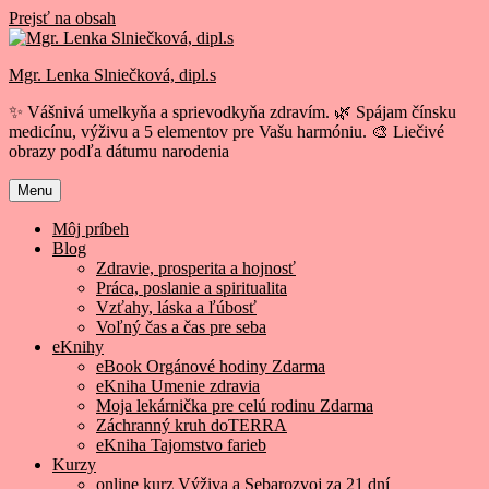
Prejsť na obsah
Mgr. Lenka Slniečková, dipl.s
✨ Vášnivá umelkyňa a sprievodkyňa zdravím. 🌿 Spájam čínsku
medicínu, výživu a 5 elementov pre Vašu harmóniu. 🎨 Liečivé
obrazy podľa dátumu narodenia
Menu
Môj príbeh
Blog
Zdravie, prosperita a hojnosť
Práca, poslanie a spiritualita
Vzťahy, láska a ľúbosť
Voľný čas a čas pre seba
eKnihy
eBook Orgánové hodiny Zdarma
eKniha Umenie zdravia
Moja lekárnička pre celú rodinu Zdarma
Záchranný kruh doTERRA
eKniha Tajomstvo farieb
Kurzy
online kurz Výživa a Sebarozvoj za 21 dní