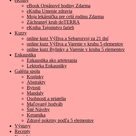
eKnihy
eBook Orgánové hodiny Zdarma
eKniha Umenie zdravia
Moja lekárnička pre celú rodinu Zdarma
Záchranný kruh doTERRA
eKniha Tajomstvo farieb
Kurzy
online kurz Výživa a Sebarozvoj za 21 dní
online kurz Výživa a Varenie v kruhu 5 elementov
online kurz Bylinky a Varenie v kruhu 5 elementov
Enkaustika
Enkaustika ako arteterapia
Lektorka Enkaustiky
Galéria spolu
Krajinky
Abstrakty
Bytosti
Mandaly
Osobnosti a priatelia
Maľovaný hodváb
Šité Návrhy
Keramika
Zdravé pokrmy podľa 5 elementov
Výstavy
Recepty