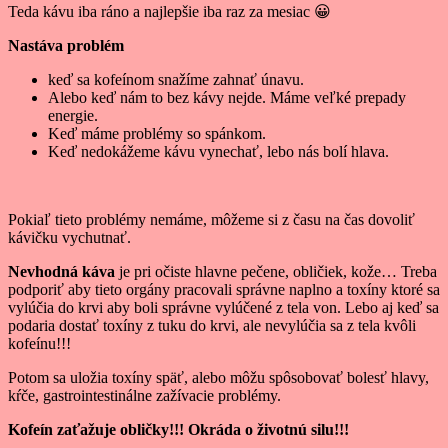
Teda kávu iba ráno a najlepšie iba raz za mesiac 😀
Nastáva problém
keď sa kofeínom snažíme zahnať únavu.
Alebo keď nám to bez kávy nejde. Máme veľké prepady
energie.
Keď máme problémy so spánkom.
Keď nedokážeme kávu vynechať, lebo nás bolí hlava.
Pokiaľ tieto problémy nemáme, môžeme si z času na čas dovoliť
kávičku vychutnať.
Nevhodná káva
je pri očiste hlavne pečene, obličiek, kože… Treba
podporiť aby tieto orgány pracovali správne naplno a toxíny ktoré sa
vylúčia do krvi aby boli správne vylúčené z tela von. Lebo aj keď sa
podaria dostať toxíny z tuku do krvi, ale nevylúčia sa z tela kvôli
kofeínu!!!
Potom sa uložia toxíny späť, alebo môžu spôsobovať bolesť hlavy,
kŕče, gastrointestinálne zažívacie problémy.
Kofeín zaťažuje obličky!!! Okráda o životnú silu!!!