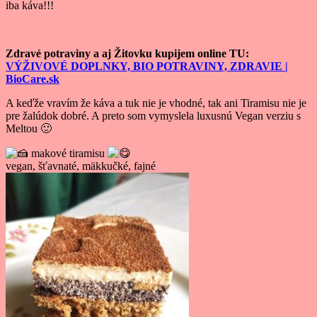
iba káva!!!
Zdravé potraviny a aj Žitovku kupijem online TU:
VÝŽIVOVÉ DOPLNKY, BIO POTRAVINY, ZDRAVIE |
BioCare.sk
A keďže vravím že káva a tuk nie je vhodné, tak ani Tiramisu nie je
pre žalúdok dobré. A preto som vymyslela luxusnú Vegan verziu s
Meltou 🙂
makové tiramisu
vegan, šťavnaté, mäkkučké, fajné