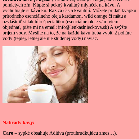
pomletých zŕn. Kúpte si pekný kvalitný mlynček na kávu. A
vychutnajte si kávičku. Raz za čas a kvalitnú. Môžete pridať kvapku
prírodného esenciálneho oleja kardamon, wild orange či mätu a
ozvláštniť si tak túto špecialitku (esenciálne oleje vám viem
objednať, píšte mi na email: info@lenkaslnieckova.sk) A zvýšte
príjem vody. Myslite na to, že na každú kávu treba vypiť 2 poháre
vody (teplej, letnej ale nie studenej vody) naviac.
Náhrady kávy:
Caro
– sypké obsahuje Aditíva (protihrudkujúcu zmes…).