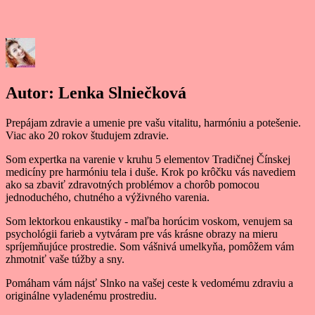
Autor:
Lenka Slniečková
Prepájam zdravie a umenie pre vašu vitalitu, harmóniu a potešenie.
Viac ako 20 rokov študujem zdravie.
Som expertka na varenie v kruhu 5 elementov Tradičnej Čínskej
medicíny pre harmóniu tela i duše. Krok po krôčku vás navediem
ako sa zbaviť zdravotných problémov a chorôb pomocou
jednoduchého, chutného a výživného varenia.
Som lektorkou enkaustiky - maľba horúcim voskom, venujem sa
psychológii farieb a vytváram pre vás krásne obrazy na mieru
spríjemňujúce prostredie. Som vášnivá umelkyňa, pomôžem vám
zhmotniť vaše túžby a sny.
Pomáham vám nájsť Slnko na vašej ceste k vedomému zdraviu a
originálne vyladenému prostrediu.