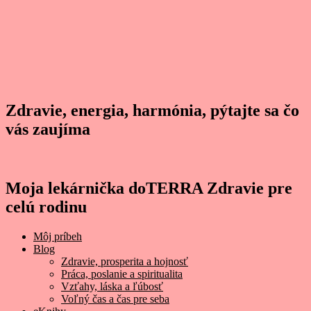
Zdravie, energia, harmónia, pýtajte sa čo
vás zaujíma
Moja lekárnička doTERRA Zdravie pre
celú rodinu
Môj príbeh
Blog
Zdravie, prosperita a hojnosť
Práca, poslanie a spiritualita
Vzťahy, láska a ľúbosť
Voľný čas a čas pre seba