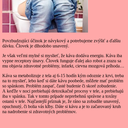
Povzbudzujúci účinok je návykový a potrebujeme zvýšiť a ďalšiu
dávku. Človek je dlhodobo unavený.
Je však veľmi mylné si myslieť, že káva dodáva energiu. Káva iba
vypne receptory únavy. Človek funguje ďalej ako robot a zrazu sa
mu objavia zdravotné problémy, infarkt, cievna mozgová príhoda…
Káva sa metabolizuje z tela aj 6-15 hodín kým odoznie z krvi, treba
na to myslieť, lebo keď si dáte kávu poobede, môžete mať problém
so spánkom. Problém zaspať, časté budenie či skoré zobudenie.
A keďže v noci prebiehajú detoxikačné procesy v tele, a prebiehajú
iba v spánku. Tak v tomto prípade neprebehnú správne a toxíny
ostanú v tele. Najčastejší príznak je, že ráno sa zobudíte unavený,
opuchnutý, či bolia vás kĺby. Dáte si kávu a je to začarovaný kruh
na nadrobenie si zdravotných problémov.