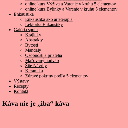
online kurz Výživa a Varenie v kruhu 5 elementov
online kurz Bylinky a Varenie v kruhu 5 elementov
Enkaustika
Enkaustika ako arteterapia
Lektorka Enkaustiky
Galéria spolu
Krajinky
Abstrakty
Bytosti
Mandaly
Osobnosti a priatelia
Maľovaný hodváb
Šité Návrhy
Keramika
Zdravé pokrmy podľa 5 elementov
Výstavy
Recepty
Kontakt
Káva nie je ,,iba“ káva