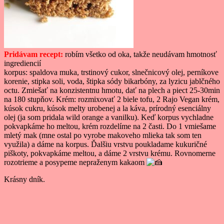
Pridávam recept:
robím všetko od oka, takže neudávam hmotnosť
ingrediencií
korpus: spaldova muka, trstinový cukor, slnečnicový olej, perníkove
korenie, stipka soli, voda, štipka sódy bikarbóny, za lyzicu jablčného
octu. Zmiešať na konzistentnu hmotu, dať na plech a piect 25-30min
na 180 stupňov. Krém: rozmixovať 2 biele tofu, 2 Rajo Vegan krém,
kúsok cukru, kúsok melty urobenej a la káva, prírodný esenciálny
olej (ja som pridala wild orange a vanilku). Keď korpus vychladne
pokvapkáme ho meltou, krém rozdelíme na 2 časti. Do 1 vmiešame
mletý mak (mne ostal po vyrobe makoveho mlieka tak som ten
využila) a dáme na korpus. Ďalšiu vrstvu poukladame kukuričné
piškoty, pokvapkáme meltou, a dáme 2 vrstvu krému. Rovnomerne
rozotrieme a posypeme nepraženym kakaom
Krásny dník.