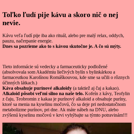
Toľko ľudí pije kávu a skoro nič o nej
nevie.
Kávu veľa ľudí pije iba ako rituál, alebo pre malý relax, oddych,
pauzu, načerpanie energie.
Dnes sa pozrieme ako to s kávou skutočne je. A čo sú mýty.
Tieto informácie sú vedecky a farmaceuticky podložené
(absolvovala som Akadémiu liečivých bylín s bylinkárkou a
farmaceutkou Karolínou Romáškouvou, kde sme sa učili o rôznych
účinných látkach.)
Káva obsahuje purínové alkaloidy
(a taktiež aj čaj a kakao).
Alkaloid pôsobí veľmi silno na naše telo.
Kofeín z kávy, Teofylin
z čaju, Teobromin z kakaa je purínový alkaloid a obsahuje puríny,
ktoré sa menia na kyselinu močovú, čo sa deje pri nedostatočnom
metabolizme purínov, pri dne. Ak máte nábeh na DNU, alebo
zvýšenú kyselinu močovú v krvi vyhýbajte sa týmto potravinám!!!