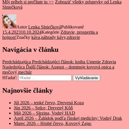
Môj príbeh si prečítate tu >>
Zobraziť všetky príspevky od Lenka
Slniečková
Autor
Lenka Slniečková
Publikované
15.4.2023
10.10.2024
Kategórie
Zdravie, prosperita a
hojnosť
Značky
káva
,
náhrady kávy
,
zdravie
Navigácia v článku
Predchádzajúca
Predchádzajúci článok:
kniha Umenie Zdravia
Nasledujúca
Ďalší článok:
August – dominuje kovová opica a
močový mechúr
Hľadať:
Vyhľadávanie
Najnovšie články
Júl 2026 – tenké črevo, Drevená Koza
Jún 2026 – Srdce, Drevený Kôň
Máj 2026 – Slezina, Vodný HAD
Apríl 2026 – Žalúdok podľa čínskej medicíny: Vodný Drak
Marec 2026 – Hrubé črevo, Kovový Zajac