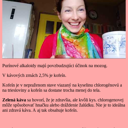
Purínové alkaloidy majú povzbudzujúci účinok na mozog.
V kávových zrnách 2,5% je kofeín.
Kofeín je v nepraženom stave viazaný na kyselinu chlorogénovú a
na triesloviny a kofeín sa dostane trocha menej do tela.
Zelená káva
sa hovorí, že je zdravšia, ale kvôli kys. chlorogenovej
môže spôsobovať hnačku alebo dráždenie žalúdku. Nie je to ideálna
ani zdravá káva. A aj tak obsahuje kofeín.