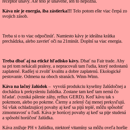
receptor únavy. Ale telo je unavené, len to nepozná.
Káva nie je energia, iba zástierka!!!
Telo potom ešte viac čerpá zo
svojich zásob.
Treba si o to viac odpočinúť. Namiesto kávy je ideálna krátka
prechádzka, alebo zavrieť oči na 21minút. Doplní sa viac energia.
Treba dbať aj na etické hľadisko kávy.
Dbať na Fair trade. Aby
sa pri tom nekácali pralesy, a nepracovali tam ľudia, ktorý nedostanú
zaplatené. Radšej si zvoliť kvalitu a dobre zaplatenú. Ekologické
pestovanie. Odmena na oboch stranách. Winn-Winn.
Káva na lačný žalúdok
– vyvolá produkciu kyseliny žalúdočnej a
dochádza k prekysleniu žalúdka. Zostane tam keď tam nemá čo
hľadať. (vzniká pálenie záhy, reflux GERD). Keď kávu tak s
pokrmom, alebo po pokrme. Čierny a zelený čaj menej prekysľujú.
Sú však ochladzujúcej povahy aj keď sa pijú teplé, môžu spôsobiť
zimomravosť u ľudí. Káva je horúcej povahy aj keď sa pije studená
a spôsobí horúčosť žalúdka.
Káva znižuje PH v žalúdku, niektoré vitamíny sa môžu oveľa horšie