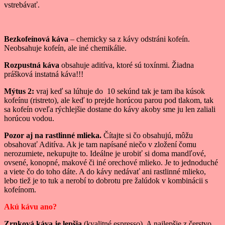
vstrebávať.
Bezkofeínová káva
– chemicky sa z kávy odstráni kofeín.
Neobsahuje kofeín, ale iné chemikálie.
Rozpustná káva
obsahuje aditíva, ktoré sú toxínmi. Žiadna
prášková instatná káva!!!
Mýtus 2:
vraj keď sa lúhuje do 10 sekúnd tak je tam iba kúsok
kofeínu (ristreto), ale keď to prejde horúcou parou pod tlakom, tak
sa kofeín oveľa rýchlejšie dostane do kávy akoby sme ju len zaliali
horúcou vodou.
Pozor aj na rastlinné mlieka.
Čítajte si čo obsahujú, môžu
obsahovať Aditíva. Ak je tam napísané niečo v zložení čomu
nerozumiete, nekupujte to. Ideálne je urobiť si doma mandľové,
ovsené, konopné, makové či iné orechové mlieko. Je to jednoduché
a viete čo do toho dáte. A do kávy nedávať ani rastlinné mlieko,
lebo tiež je to tuk a nerobí to dobrotu pre žalúdok v kombinácii s
kofeínom.
Akú kávu ano?
Zrnková káva je lepšia
(kvalitné espresso). A najlepšie z čerstvo