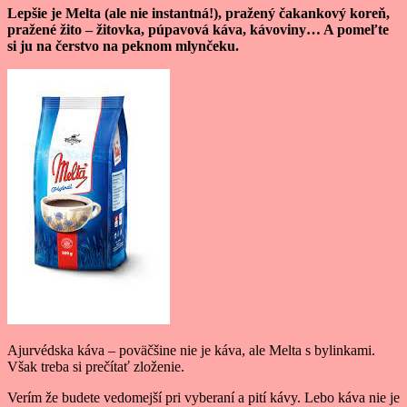
Lepšie je Melta (ale nie instantná!), pražený čakankový koreň,
pražené žito – žitovka, púpavová káva, kávoviny… A pomeľte
si ju na čerstvo na peknom mlynčeku.
Ajurvédska káva – poväčšine nie je káva, ale Melta s bylinkami.
Však treba si prečítať zloženie.
Verím že budete vedomejší pri vyberaní a pití kávy. Lebo káva nie je