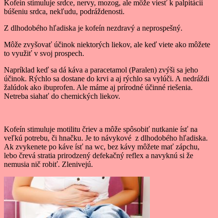
Kofeín stimuluje srdce, nervy, mozog, ale môže viesť k palpitácii
búšeniu srdca, nekľudu, podráždenosti.
Z dlhodobého hľadiska je kofeín nezdravý a neprospešný.
Môže zvyšovať účinok niektorých liekov, ale keď viete ako môžete
to využiť v svoj prospech.
Napríklad keď sa dá káva a paracetamol (Paralen) zvýši sa jeho
účinok. Rýchlo sa dostane do krvi a aj rýchlo sa vylúči. A nedráždi
žalúdok ako ibuprofen. Ale máme aj prírodné účinné riešenia.
Netreba siahať do chemických liekov.
Kofeín stimuluje motilitu čriev a môže spôsobiť nutkanie ísť na
veľkú potrebu, či hnačku. Je to návykové z dlhodobého hľadiska.
Ak zvykenete po káve ísť na wc, bez kávy môžete mať zápchu,
lebo črevá stratia prirodzený defekačný reflex a navyknú si že
nemusia nič robiť. Zlenivejú.