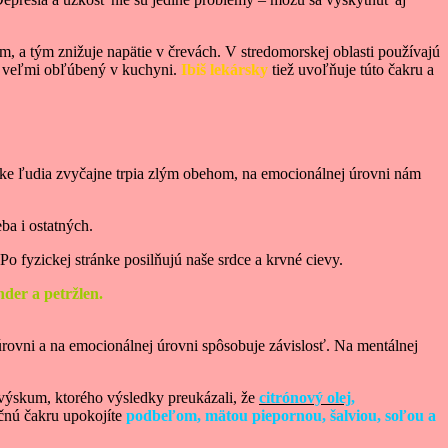
ém, a tým znižuje napätie v črevách. V stredomorskej oblasti používajú
 veľmi obľúbený v kuchyni.
Ibiš lekársky
tiež uvoľňuje túto čakru a
ánke ľudia zvyčajne trpia zlým obehom, na emocionálnej úrovni nám
eba i ostatných.
Po fyzickej stránke posilňujú naše srdce a krvné cievy.
nder a petržlen.
úrovni a na emocionálnej úrovni spôsobuje závislosť. Na mentálnej
 výskum, ktorého výsledky preukázali, že
citrónový olej,
čnú čakru upokojíte
podbeľom, mätou piepornou, šalviou, soľou a