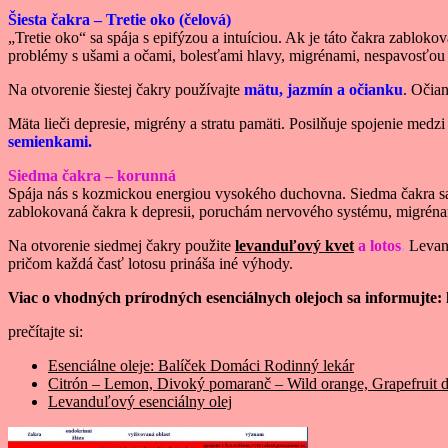
Šiesta čakra – Tretie oko (čelová)
„Tretie oko“ sa spája s epifýzou a intuíciou. Ak je táto čakra zabloko
problémy s ušami a očami, bolesťami hlavy, migrénami, nespavosťo
Na otvorenie šiestej čakry používajte
mätu, jazmín a očianku
. Očia
Mäta lieči depresie, migrény a stratu pamäti. Posilňuje spojenie med
semienkami.
Siedma čakra – korunná
Spája nás s kozmickou energiou vysokého duchovna. Siedma čakra sa 
zablokovaná čakra k depresii, poruchám nervového systému, migrén
Na otvorenie siedmej čakry použite
levanduľový kvet
a lotos
.
Levand
pričom každá časť lotosu prináša iné výhody.
Viac o vhodných prírodných esenciálnych olejoch sa informujte
prečítajte si:
Esenciálne oleje: Balíček Domáci Rodinný lekár
Citrón – Lemon, Divoký pomaranč – Wild orange, Grapefrui
Levanduľový esenciálny olej