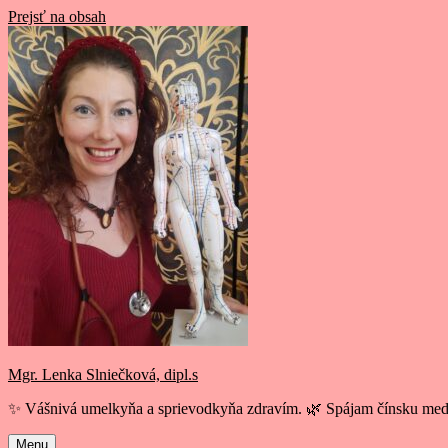
Prejsť na obsah
Mgr. Lenka Slniečková, dipl.s
✨ Vášnivá umelkyňa a sprievodkyňa zdravím. 🌿 Spájam čínsku medi
Menu