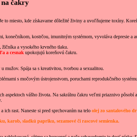
 na čakry
. Je to miesto, kde získavame dôležité živiny a uvoľňujeme toxíny. Kor
i, konečníkom, kostrčou, imunitným systémom, vyvoláva depresie a a
, žlčníka a vysokého krvného tlaku.
ľa a cesnak
upokojujú koreňovú čakru.
 mužov. Spája sa s kreativitou, tvorbou a sexualitou.
oblémami s močovým ústrojenstvom, poruchami reprodukčného systému, 
ých aspektoch vášho života. Na sakrálnu čakru veľmi priaznivo pôsobí 
.
 a ich rast. Naneste si pred sprchovaním na telo
olej zo santalového d
ilku, karob, sladkú papriku, sezamové či rascové semienka.
akra zablokovaná, cítime sa bezcenní a naše sebavedomie je dosť nízke.