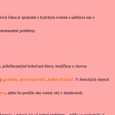
eňová čakra je spojením s fyzickým svetom a udržiava nás v
utoimunitné problémy.
príležitostnými bolesťami hlavy, horúčkou a citovou
aj
gardénia, prezývaná tiež „bylina šťastia“
. V éterických olejoch
reva
, alebo ho použite ako vonný olej v domácnosti.
 Depresia a úzkosť nie sú jediné problémy – môžu sa vyskytnúť aj