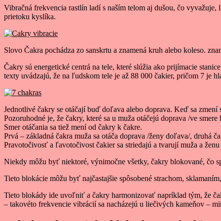
Vibračná frekvencia rastlín ladí s naším telom aj dušou, čo vyvažuje
prietoku kyslíka.
Slovo Čakra pochádza zo sanskrtu a znamená kruh alebo koleso. znam
Čakry sú energetické centrá na tele, které slúžia ako prijímacie stanic
texty uvádzajú, že na ľudskom tele je až 88 000 čakier, pričom 7 je h
Jednotlivé čakry se otáčají buď doľava alebo doprava. Keď sa zmení s
Pozoruhodné je, že čakry, které sa u muža otáčejú doprava /ve smere 
Smer otáčania sa tiež mení od čakry k čakre.
Prvá – základná čakra muža sa otáča doprava /ženy doľava/, druhá ča
Pravotočivosť a ľavotočivost čakier sa striedajú a tvarují muža a žen
Niekdy môžu byť niektoré, výnimočne všetky, čakry blokované, čo spô
Tieto blokácie môžu byť najčastajšie spôsobené strachom, sklamaní
Tieto blokády ide uvoľniť a čakry harmonizovať napríklad tým, že č
– takovéto frekvencie vibrácií sa nacházejú u liečivých kameňov – m