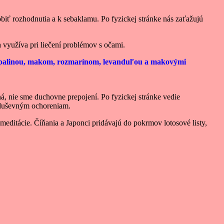
robiť rozhodnutia a k sebaklamu. Po fyzickej stránke nás zaťažujú
 využíva pri liečení problémov s očami.
 palinou, makom, rozmarínom, levanduľou a makovými
, nie sme duchovne prepojení. Po fyzickej stránke vedie
 duševným ochoreniam.
meditácie. Číňania a Japonci pridávajú do pokrmov lotosové listy,