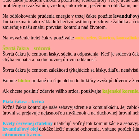
problémy so zažívaním, vredmi, cukrovkou, pečeňou a obličkami, anor
Na odblokovanie prúdenia energie v tretej čakre použite
levanduľový
ľudia rozmarín ako základnú liečivú rastlinu pre zdravie žalúdka a čr
zmierňuje našu snahu prevziať kontrolu nad životom.
Na vyváženie tretej čakry používajte
aníz, zeler, škoricu, konvalink
Štvrtá čakra – srdcová
Štvrtá čakra je centrom lásky, súcitu a odpustenia. Keď je srdcová 
chýba empatia a na duchovnej úrovni oddanosť.
Štvrtá čakra je centrom záležitostí týkajúcich sa lásky, žiaľu, nenávisti
Bobule
hlohu
pridané do čaju alebo do tinktúry zvyšujú dôveru v živo
Ak chcete posilniť zdravie vášho srdca, používajte
kajenské korenie
Piata čakra – krčná
Krčná čakra kontroluje naše sebavyjadrenie a komunikáciu. Jej zablok
úrovni sa prejavuje nejasnosťou myšlienok a na duchovnej úrovni neis
Kvety červenej ďateliny
uľahčujú voľný tok komunikácie a sebavyjad
levanduľový olej
dokáže liečiť mnohé ochorenia, vrátane porúch štít
citrónovou trávou.