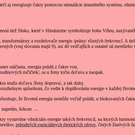
, lieči aj energizuje čakry pomocou stimulácie imunitného systému, el
ená tiež Slnko, které v Hinduizme symbolizuje boha Višnu, nazývaného 
e, transformátory a rozdelovače energie /prány/ rôzných frekvencí. A tiež
lavných (vraj slovania majú 9), asi 40 vedľajších a ostatné sú menšieh
mer otáčania, energia prúdii z čaker von.
hodinových ručičiek/, sa u ženy točia doľava a naopak.
kra muža doľava /ženy doprava/, a tak dalej.
u rozdielnym spôsobom, čo vedie k doplňovániu energie v každej životnej
sobuje, že životná energia nemôže voľně prúdit, u blokovaných čakier 
m, napetím, šokom …
akry vystavíme vibráciám energie takých frekvencií, na ktorých harmo
inerálov,
prírodných esenciálnych éterických olejov
, čistých žiarivých 