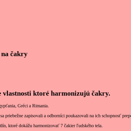
 na čakry
 vlastnosti ktoré harmonizujú čakry.
gypťania, Gréci a Rimania.
i sa priebežne zapisovali a odborníci poukazovali na ich schopnosť prepo
stlín, ktoré dokážu harmonizovať 7 čakier ľudského tela.