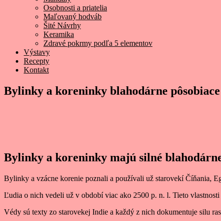
Osobnosti a priatelia
Maľovaný hodváb
Šité Návrhy
Keramika
Zdravé pokrmy podľa 5 elementov
Výstavy
Recepty
Kontakt
Bylinky a koreninky blahodárne pôsobiace
Bylinky a koreninky majú silné blahodárne
Bylinky a vzácne korenie poznali a používali už starovekí Číňania, E
Ľudia o nich vedeli už v období viac ako 2500 p. n. l. Tieto vlastnost
Védy sú texty zo starovekej Indie a každý z nich dokumentuje silu ra