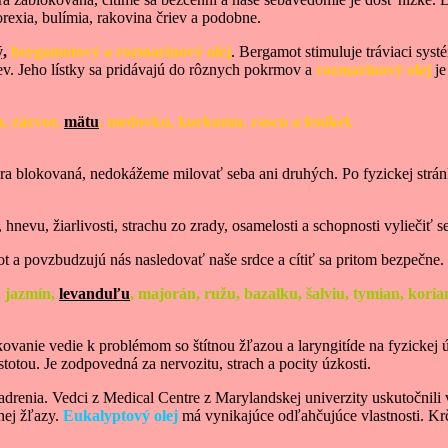
exia, bulímia, rakovina čriev a podobne.
,
bergamotový a rozmarínový olej
. Bergamot stimuluje tráviaci syst
iev. Jeho lístky sa pridávajú do rôznych pokrmov a
rozmarínový olej
je
u, zázvor,
mätu
, medovku, kurkumu, rascu a fenikel.
čakra blokovaná, nedokážeme milovať seba ani druhých. Po fyzickej str
, hnevu, žiarlivosti, strachu zo zrady, osamelosti a schopnosti vyliečiť s
t a povzbudzujú nás nasledovať naše srdce a cítiť sa pritom bezpečne. 
, jazmín,
levanduľu
, majorán, ružu, bazalku, šalviu, tymian, koria
ovanie vedie k problémom so štítnou žľazou a laryngitíde na fyzickej 
totou. Je zodpovedná za nervozitu, strach a pocity úzkosti.
renia. Vedci z Medical Centre z Marylandskej univerzity uskutočnili
nej žľazy.
Eukalyptový olej
má vynikajúce odľahčujúce vlastnosti. Kr