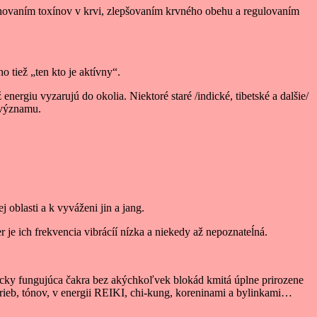
iminovaním toxínov v krvi, zlepšovaním krvného obehu a regulovaním
tiež „ten kto je aktívny“.
 energiu vyzarujú do okolia. Niektoré staré /indické, tibetské a dalšie/
o významu.
 oblasti a k vyváženi jin a jang.
je ich frekvencia vibrácíí nízka a niekedy až nepoznateĺná.
nicky fungujúca čakra bez akýchkoľvek blokád kmitá úplne prirozene
farieb, tónov, v energii REIKI, chi-kung, koreninami a bylinkami…