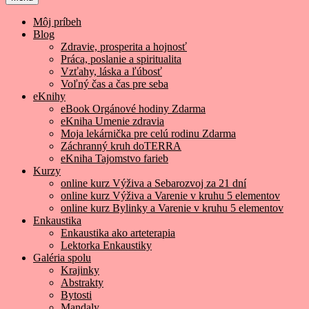
Môj príbeh
Blog
Zdravie, prosperita a hojnosť
Práca, poslanie a spiritualita
Vzťahy, láska a ľúbosť
Voľný čas a čas pre seba
eKnihy
eBook Orgánové hodiny Zdarma
eKniha Umenie zdravia
Moja lekárnička pre celú rodinu Zdarma
Záchranný kruh doTERRA
eKniha Tajomstvo farieb
Kurzy
online kurz Výživa a Sebarozvoj za 21 dní
online kurz Výživa a Varenie v kruhu 5 elementov
online kurz Bylinky a Varenie v kruhu 5 elementov
Enkaustika
Enkaustika ako arteterapia
Lektorka Enkaustiky
Galéria spolu
Krajinky
Abstrakty
Bytosti
Mandaly