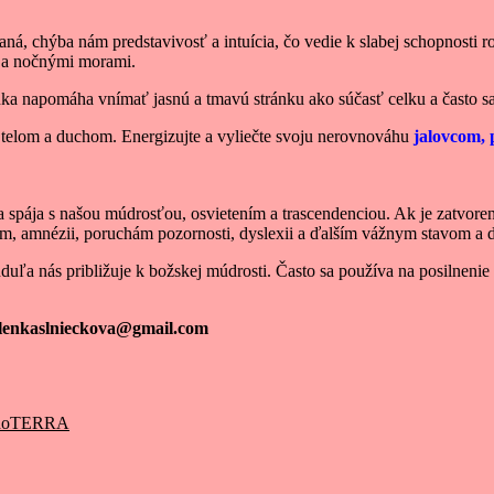
vaná, chýba nám predstavivosť a intuícia, čo vedie k slabej schopnosti 
u a nočnými morami.
nka napomáha vnímať jasnú a tmavú stránku ako súčasť celku a často sa
zi telom a duchom. Energizujte a vyliečte svoju nerovnováhu
jalovcom,
spája s našou múdrosťou, osvietením a trascendenciou. Ak je zatvorená
am, amnézii, poruchám pozornosti, dyslexii a ďalším vážnym stavom a
uľa nás približuje k božskej múdrosti. Často sa používa na posilnenie 
: lenkaslnieckova@gmail.com
t doTERRA