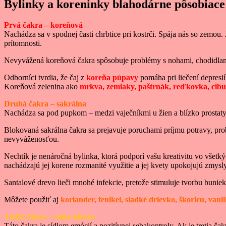
Bylinky a koreninky blahodárne pôsobiace
Prvá čakra – koreňová
Nachádza sa v spodnej časti chrbtice pri kostrči. Spája nás so zemou
prítomnosti.
Nevyvážená koreňová čakra spôsobuje problémy s nohami, chodidlam
Odborníci tvrdia, že čaj z
koreňa púpavy
pomáha pri liečení depresií
Koreňová zelenina ako
mrkva, zemiaky, paštrnák, reďkovka, cibu
Druhá čakra – sakrálna
Nachádza sa pod pupkom – medzi vaječníkmi u žien a blízko prostaty u
Blokovaná sakrálna čakra sa prejavuje poruchami príjmu potravy, pr
nevyváženosťou.
Nechtík je nenáročná bylinka, ktorá podporí vašu kreativitu vo všetk
nachádzajú jej korene rozmanité využitie a jej kvety upokojujú zmysly
Santalové drevo lieči mnohé infekcie, pretože stimuluje tvorbu buniek
Môžete použiť aj
koriander, fenikel, sladké drievko, škoricu, van
Tretia čakra – solar plexus
Táto čakra je sídlom emócií a pozitívnej sebakontroly. Ak je tretia č