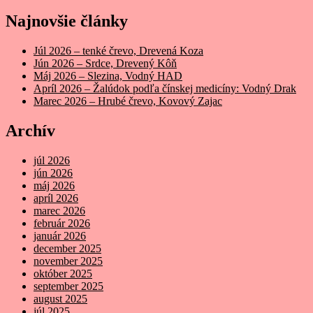
Najnovšie články
Júl 2026 – tenké črevo, Drevená Koza
Jún 2026 – Srdce, Drevený Kôň
Máj 2026 – Slezina, Vodný HAD
Apríl 2026 – Žalúdok podľa čínskej medicíny: Vodný Drak
Marec 2026 – Hrubé črevo, Kovový Zajac
Archív
júl 2026
jún 2026
máj 2026
apríl 2026
marec 2026
február 2026
január 2026
december 2025
november 2025
október 2025
september 2025
august 2025
júl 2025