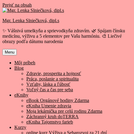
Prejsť na obsah
Mgr. Lenka Slniečková, dipl.s
✨ Vášnivá umelkyňa a sprievodkyňa zdravím. 🌿 Spájam čínsku
medicínu, výživu a 5 elementov pre Vašu harmóniu. 🎨 Liečivé
obrazy podľa dátumu narodenia
Menu
Môj príbeh
Blog
Zdravie, prosperita a hojnosť
Práca, poslanie a spiritualita
Vzťahy, láska a ľúbosť
Voľný čas a čas pre seba
eKnihy
eBook Orgánové hodiny Zdarma
eKniha Umenie zdravia
Moja lekárnička pre celú rodinu Zdarma
Záchranný kruh doTERRA
eKniha Tajomstvo farieb
Kurzy
online kurz Výživa a Sebarozvoj za 21 dní