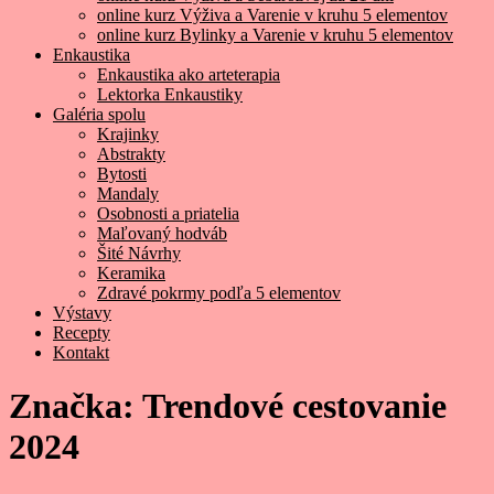
online kurz Výživa a Varenie v kruhu 5 elementov
online kurz Bylinky a Varenie v kruhu 5 elementov
Enkaustika
Enkaustika ako arteterapia
Lektorka Enkaustiky
Galéria spolu
Krajinky
Abstrakty
Bytosti
Mandaly
Osobnosti a priatelia
Maľovaný hodváb
Šité Návrhy
Keramika
Zdravé pokrmy podľa 5 elementov
Výstavy
Recepty
Kontakt
Značka:
Trendové cestovanie
2024