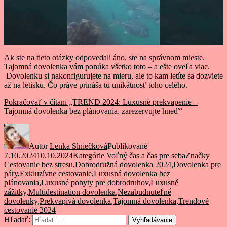
Ak ste na tieto otázky odpovedali áno, ste na správnom mieste.
Tajomná dovolenka vám ponúka všetko toto – a ešte oveľa viac.
Dovolenku si nakonfigurujete na mieru, ale to kam letíte sa dozviete
až na letisku. Čo práve prináša tú unikátnosť toho celého.
Pokračovať v čítaní
„TREND 2024: Luxusné prekvapenie –
Tajomná dovolenka bez plánovania, zarezervujte hneď“
Autor
Lenka Slniečková
Publikované
7.10.2024
10.10.2024
Kategórie
Voľný čas a čas pre seba
Značky
Cestovanie bez stresu
,
Dobrodružná dovolenka 2024
,
Dovolenka pre
páry
,
Exkluzívne cestovanie
,
Luxusná dovolenka bez
plánovania
,
Luxusné pobyty pre dobrodruhov
,
Luxusné
zážitky
,
Multidestination dovolenka
,
Nezabudnuteľné
dovolenky
,
Prekvapivá dovolenka
,
Tajomná dovolenka
,
Trendové
cestovanie 2024
Hľadať:
Vyhľadávanie