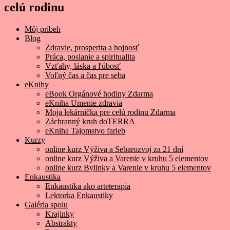
celú rodinu
Môj príbeh
Blog
Zdravie, prosperita a hojnosť
Práca, poslanie a spiritualita
Vzťahy, láska a ľúbosť
Voľný čas a čas pre seba
eKnihy
eBook Orgánové hodiny Zdarma
eKniha Umenie zdravia
Moja lekárnička pre celú rodinu Zdarma
Záchranný kruh doTERRA
eKniha Tajomstvo farieb
Kurzy
online kurz Výživa a Sebarozvoj za 21 dní
online kurz Výživa a Varenie v kruhu 5 elementov
online kurz Bylinky a Varenie v kruhu 5 elementov
Enkaustika
Enkaustika ako arteterapia
Lektorka Enkaustiky
Galéria spolu
Krajinky
Abstrakty