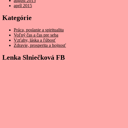
august 2015
apríl 2015
Kategórie
Práca, poslanie a spiritualita
Voľný čas a čas pre seba
Vzťahy, láska a ľúbosť
Zdravie, prosperita a hojnosť
Lenka Slniečková FB