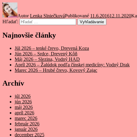
Autor
Lenka Slniečková
Publikované
11.6.2016
12.11.2020
Ka
Hľadať:
Vyhľadávanie
Najnovšie články
Júl 2026 – tenké črevo, Drevená Koza
Jún 2026 – Srdce, Drevený Kôň
Máj 2026 – Slezina, Vodný HAD
Apríl 2026 – Žalúdok podľa čínskej medicíny: Vodný Drak
Marec 2026 – Hrubé črevo, Kovový Zajac
Archív
júl 2026
jún 2026
máj 2026
apríl 2026
marec 2026
február 2026
január 2026
december 2025