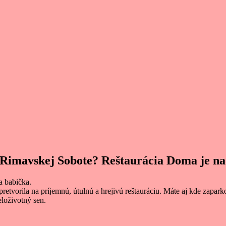
v Rimavskej Sobote? Reštaurácia Doma je na
ša babička.
tvorila na príjemnú, útulnú a hrejivú reštauráciu.
Máte aj kde zapark
eloživotný sen.