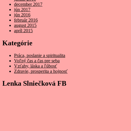
december 2017
jún 2017
jún 2016
február 2016
august 2015
apríl 2015
Kategórie
Práca, poslanie a spiritualita
Voľný čas a čas pre seba
Vzťahy, láska a ľúbosť
Zdravie, prosperita a hojnosť
Lenka Slniečková FB