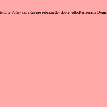
tegórie
Voľný čas a čas pre seba
Značky
dobré jedlo
,
Reštaurácia Doma