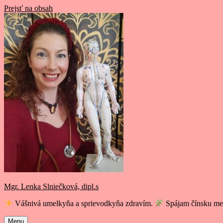
Prejsť na obsah
Mgr. Lenka Slniečková, dipl.s
Vášnivá umelkyňa a sprievodkyňa zdravím.
Spájam čínsku med
Menu