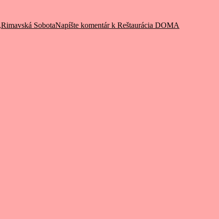
,
Rimavská Sobota
Napíšte komentár
k Reštaurácia DOMA