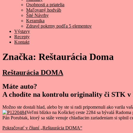
Osobnosti a priatelia
Maľovaný hodváb
Šité Návrhy
Keramika
Zdravé pokrmy podľa 5 elementov
Výstavy
Recepty
Kontakt
Značka:
Reštaurácia Doma
Reštaurácia DOMA
Máte auto?
A chodíte na kontrolu originality či STK 
Možno ste dostali hlad, alebo by ste si radi pripomenuli ako varila va
Veľmi blízko na Košickej ceste 2284 sa bývalá Radoma pre
Pán Porubiak, ktorý sa stále venuje chladiacim zariadeniam si splnil c
Pokračovať v čítaní
„Reštaurácia DOMA“