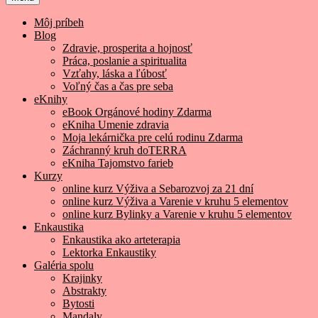
Môj príbeh
Blog
Zdravie, prosperita a hojnosť
Práca, poslanie a spiritualita
Vzťahy, láska a ľúbosť
Voľný čas a čas pre seba
eKnihy
eBook Orgánové hodiny Zdarma
eKniha Umenie zdravia
Moja lekárnička pre celú rodinu Zdarma
Záchranný kruh doTERRA
eKniha Tajomstvo farieb
Kurzy
online kurz Výživa a Sebarozvoj za 21 dní
online kurz Výživa a Varenie v kruhu 5 elementov
online kurz Bylinky a Varenie v kruhu 5 elementov
Enkaustika
Enkaustika ako arteterapia
Lektorka Enkaustiky
Galéria spolu
Krajinky
Abstrakty
Bytosti
Mandaly