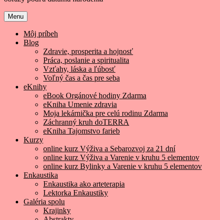
Menu
Môj príbeh
Blog
Zdravie, prosperita a hojnosť
Práca, poslanie a spiritualita
Vzťahy, láska a ľúbosť
Voľný čas a čas pre seba
eKnihy
eBook Orgánové hodiny Zdarma
eKniha Umenie zdravia
Moja lekárnička pre celú rodinu Zdarma
Záchranný kruh doTERRA
eKniha Tajomstvo farieb
Kurzy
online kurz Výživa a Sebarozvoj za 21 dní
online kurz Výživa a Varenie v kruhu 5 elementov
online kurz Bylinky a Varenie v kruhu 5 elementov
Enkaustika
Enkaustika ako arteterapia
Lektorka Enkaustiky
Galéria spolu
Krajinky
Abstrakty