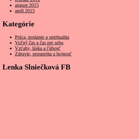
august 2015
apríl 2015
Kategórie
Práca, poslanie a spiritualita
Voľný čas a čas pre seba
Vzťahy, láska a ľúbosť
Zdravie, prosperita a hojnosť
Lenka Slniečková FB