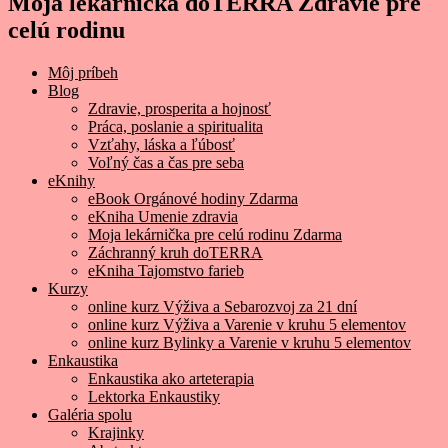
Moja lekárnička doTERRA Zdravie pre
celú rodinu
Môj príbeh
Blog
Zdravie, prosperita a hojnosť
Práca, poslanie a spiritualita
Vzťahy, láska a ľúbosť
Voľný čas a čas pre seba
eKnihy
eBook Orgánové hodiny Zdarma
eKniha Umenie zdravia
Moja lekárnička pre celú rodinu Zdarma
Záchranný kruh doTERRA
eKniha Tajomstvo farieb
Kurzy
online kurz Výživa a Sebarozvoj za 21 dní
online kurz Výživa a Varenie v kruhu 5 elementov
online kurz Bylinky a Varenie v kruhu 5 elementov
Enkaustika
Enkaustika ako arteterapia
Lektorka Enkaustiky
Galéria spolu
Krajinky