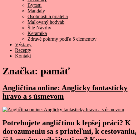
Bytosti
Mandaly
Osobnosti a priatelia
Maľovaný hodváb
Šité Návrhy
Keramika
Zdravé pokrmy podľa 5 elementov
Výstavy
Recepty
Kontakt
Značka:
pamäť
Angličtina online: Anglicky fantasticky
hravo a s úsmevom
Potrebujete angličtinu k lepšej práci? K
dorozumeniu sa s priateľmi, k cestovaniu,
či k novým príležitostiam? Kurz