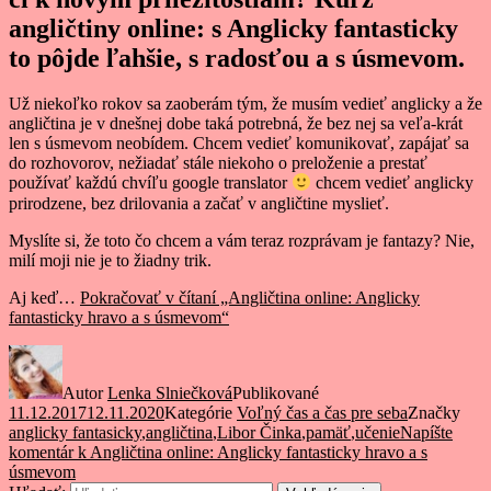
angličtiny online: s Anglicky fantasticky
to pôjde ľahšie, s radosťou a s úsmevom.
Už niekoľko rokov sa zaoberám tým, že musím vedieť anglicky a že
angličtina je v dnešnej dobe taká potrebná, že bez nej sa veľa-krát
len s úsmevom neobídem. Chcem vedieť komunikovať, zapájať sa
do rozhovorov, nežiadať stále niekoho o preloženie a prestať
používať každú chvíľu google translator
chcem vedieť anglicky
prirodzene, bez drilovania a začať v angličtine myslieť.
Myslíte si, že toto čo chcem a vám teraz rozprávam je fantazy? Nie,
milí moji nie je to žiadny trik.
Aj keď…
Pokračovať v čítaní
„Angličtina online: Anglicky
fantasticky hravo a s úsmevom“
Autor
Lenka Slniečková
Publikované
11.12.2017
12.11.2020
Kategórie
Voľný čas a čas pre seba
Značky
anglicky fantasicky
,
angličtina
,
Libor Činka
,
pamäť
,
učenie
Napíšte
komentár
k Angličtina online: Anglicky fantasticky hravo a s
úsmevom