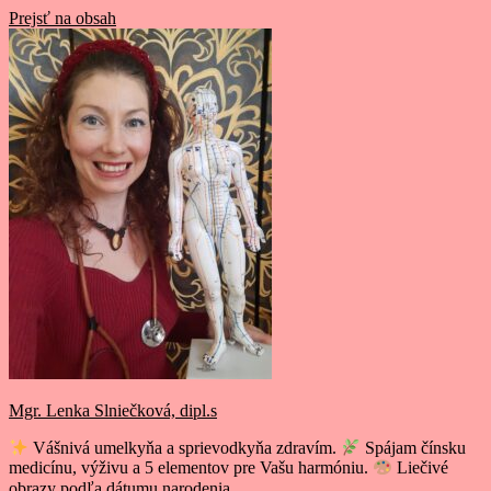
Prejsť na obsah
Mgr. Lenka Slniečková, dipl.s
Vášnivá umelkyňa a sprievodkyňa zdravím.
Spájam čínsku
medicínu, výživu a 5 elementov pre Vašu harmóniu.
Liečivé
obrazy podľa dátumu narodenia