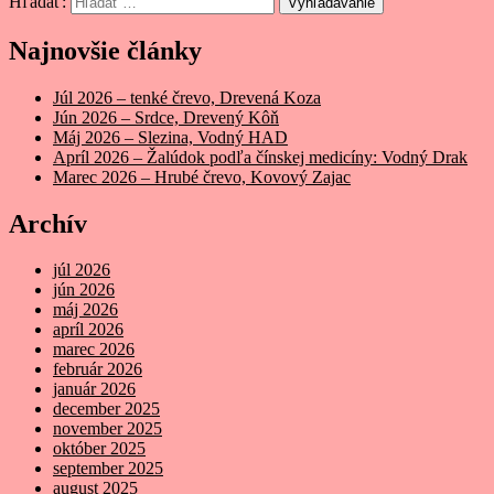
Hľadať:
Vyhľadávanie
Najnovšie články
Júl 2026 – tenké črevo, Drevená Koza
Jún 2026 – Srdce, Drevený Kôň
Máj 2026 – Slezina, Vodný HAD
Apríl 2026 – Žalúdok podľa čínskej medicíny: Vodný Drak
Marec 2026 – Hrubé črevo, Kovový Zajac
Archív
júl 2026
jún 2026
máj 2026
apríl 2026
marec 2026
február 2026
január 2026
december 2025
november 2025
október 2025
september 2025
august 2025