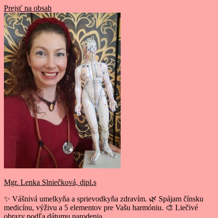
Prejsť na obsah
Mgr. Lenka Slniečková, dipl.s
✨ Vášnivá umelkyňa a sprievodkyňa zdravím. 🌿 Spájam čínsku
medicínu, výživu a 5 elementov pre Vašu harmóniu. 🎨 Liečivé
obrazy podľa dátumu narodenia