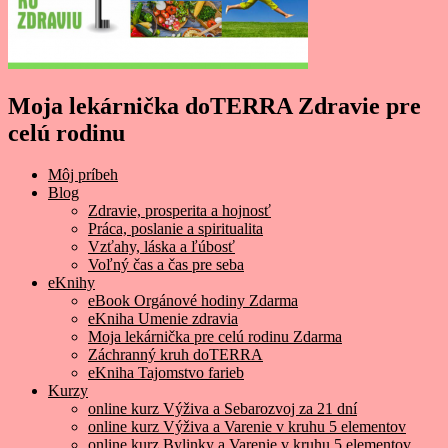
Moja lekárnička doTERRA Zdravie pre
celú rodinu
Môj príbeh
Blog
Zdravie, prosperita a hojnosť
Práca, poslanie a spiritualita
Vzťahy, láska a ľúbosť
Voľný čas a čas pre seba
eKnihy
eBook Orgánové hodiny Zdarma
eKniha Umenie zdravia
Moja lekárnička pre celú rodinu Zdarma
Záchranný kruh doTERRA
eKniha Tajomstvo farieb
Kurzy
online kurz Výživa a Sebarozvoj za 21 dní
online kurz Výživa a Varenie v kruhu 5 elementov
online kurz Bylinky a Varenie v kruhu 5 elementov