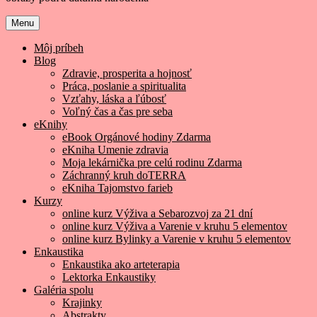
Menu
Môj príbeh
Blog
Zdravie, prosperita a hojnosť
Práca, poslanie a spiritualita
Vzťahy, láska a ľúbosť
Voľný čas a čas pre seba
eKnihy
eBook Orgánové hodiny Zdarma
eKniha Umenie zdravia
Moja lekárnička pre celú rodinu Zdarma
Záchranný kruh doTERRA
eKniha Tajomstvo farieb
Kurzy
online kurz Výživa a Sebarozvoj za 21 dní
online kurz Výživa a Varenie v kruhu 5 elementov
online kurz Bylinky a Varenie v kruhu 5 elementov
Enkaustika
Enkaustika ako arteterapia
Lektorka Enkaustiky
Galéria spolu
Krajinky
Abstrakty