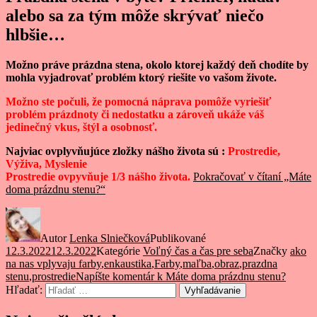
alebo sa za tým môže skrývať niečo
hlbšie…
Možno práve prázdna stena, okolo ktorej každý deň chodíte by
mohla vyjadrov
ať
problém ktorý riešite
vo vašom živote.
Možno ste počuli, že pomocná náprava pomôže vyriešiť
problém prázdnoty či nedostatku a zároveň ukáže váš
jedinečný vkus, štýl a osobnosť.
Najviac ovplyvňujúce zložky nášho života sú :
Prostredie,
Výživa, Myslenie
Prostredie ovpyvňuje 1/3 nášho života.
Pokračovať v čítaní
„Máte
doma prázdnu stenu?“
Autor
Lenka Slniečková
Publikované
12.3.2022
12.3.2022
Kategórie
Voľný čas a čas pre seba
Značky
ako
na nas vplyvaju farby
,
enkaustika
,
Farby
,
maľba
,
obraz
,
prazdna
stenu
,
prostredie
Napíšte komentár
k Máte doma prázdnu stenu?
Hľadať:
Vyhľadávanie