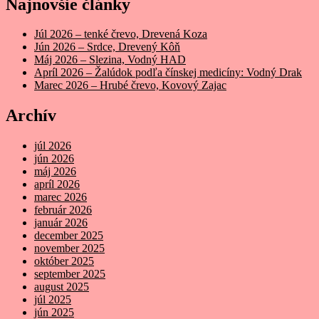
Najnovšie články
Júl 2026 – tenké črevo, Drevená Koza
Jún 2026 – Srdce, Drevený Kôň
Máj 2026 – Slezina, Vodný HAD
Apríl 2026 – Žalúdok podľa čínskej medicíny: Vodný Drak
Marec 2026 – Hrubé črevo, Kovový Zajac
Archív
júl 2026
jún 2026
máj 2026
apríl 2026
marec 2026
február 2026
január 2026
december 2025
november 2025
október 2025
september 2025
august 2025
júl 2025
jún 2025