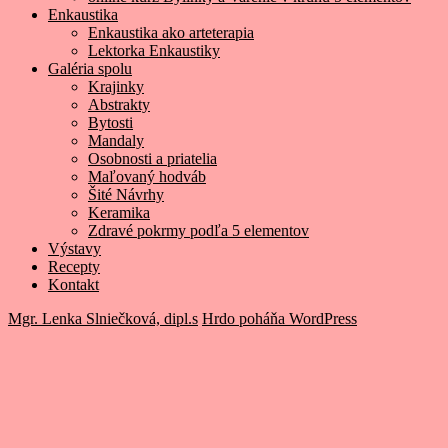
Enkaustika
Enkaustika ako arteterapia
Lektorka Enkaustiky
Galéria spolu
Krajinky
Abstrakty
Bytosti
Mandaly
Osobnosti a priatelia
Maľovaný hodváb
Šité Návrhy
Keramika
Zdravé pokrmy podľa 5 elementov
Výstavy
Recepty
Kontakt
Mgr. Lenka Slniečková, dipl.s
Hrdo poháňa WordPress