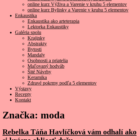
online kurz Výživa a Varenie v kruhu 5 elementov
online kurz Bylinky a Varenie v kruhu 5 elementov
Enkaustika
Enkaustika ako arteterapia
Lektorka Enkaustiky
Galéria spolu
Krajinky
Abstrakty
Bytosti
Mandaly
Osobnosti a priatelia
Maľovaný hodváb
Šité Návrhy
Keramika
Zdravé pokrmy podľa 5 elementov
Výstavy
Recepty
Kontakt
Značka:
moda
Rebelka Táňa Havlíčková vám odhalí ako