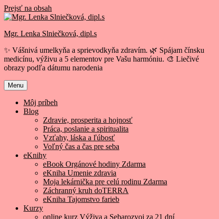
Prejsť na obsah
Mgr. Lenka Slniečková, dipl.s
✨ Vášnivá umelkyňa a sprievodkyňa zdravím. 🌿 Spájam čínsku
medicínu, výživu a 5 elementov pre Vašu harmóniu. 🎨 Liečivé
obrazy podľa dátumu narodenia
Menu
Môj príbeh
Blog
Zdravie, prosperita a hojnosť
Práca, poslanie a spiritualita
Vzťahy, láska a ľúbosť
Voľný čas a čas pre seba
eKnihy
eBook Orgánové hodiny Zdarma
eKniha Umenie zdravia
Moja lekárnička pre celú rodinu Zdarma
Záchranný kruh doTERRA
eKniha Tajomstvo farieb
Kurzy
online kurz Výživa a Sebarozvoj za 21 dní