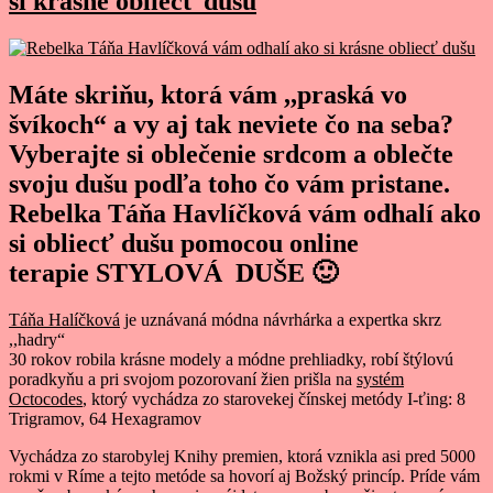
si krásne obliecť dušu
Máte skriňu, ktorá vám ,,praská vo
švíkoch“ a vy aj tak neviete čo na seba?
Vyberajte si oblečenie srdcom a oblečte
svoju dušu podľa toho čo vám pristane.
Rebelka Táňa Havlíčková vám odhalí ako
si obliecť dušu pomocou online
terapie STYLOVÁ DUŠE 🙂
Táňa Halíčková
je uznávaná módna návrhárka a expertka skrz
,,hadry“
30 rokov robila krásne modely a módne prehliadky, robí štýlovú
poradkyňu a pri svojom pozorovaní žien prišla na
systém
Octocodes
, ktorý vychádza zo starovekej čínskej metódy I-ťing: 8
Trigramov, 64 Hexagramov
Vychádza zo starobylej Knihy premien, ktorá vznikla asi pred 5000
rokmi v Ríme a tejto metóde sa hovorí aj Božský princíp. Príde vám