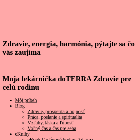
Zdravie, energia, harmónia, pýtajte sa čo
vás zaujíma
Moja lekárnička doTERRA Zdravie pre
celú rodinu
Môj príbeh
Blog
Zdravie, prosperita a hojnosť
Práca, poslanie a spiritualita
Vzťahy, láska a ľúbosť
Voľný čas a čas pre seba
eKnihy
eBook Orgánové hodiny Zdarma