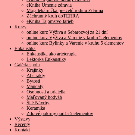
eKniha Umenie zdravia
Moja lekárnička pre celú rodinu Zdarma
Záchranný kruh doTERRA
eKniha Tajomstvo farieb
Kurzy
online kurz Výživa a Sebarozvoj za 21 dní
online kurz Výživa a Varenie v kruhu 5 elementov
online kurz Bylinky a Varenie v kruhu 5 elementov
Enkaustika
Enkaustika ako arteterapia
Lektorka Enkaustiky
Galéria spolu
Krajinky
Abstrakty
Bytosti
Mandaly
Osobnosti a priatelia
Maľovaný hodváb
Šité Návrhy
Keramika
Zdravé pokrmy podľa 5 elementov
Výstavy
Recepty
Kontakt