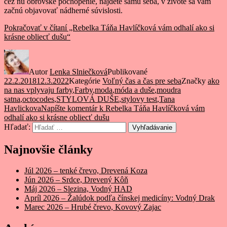
cez ňu obrovské pochopenie, nájdete samu seba, v živote sa vám
začnú objavovať nádherné súvislosti.
Pokračovať v čítaní
„Rebelka Táňa Havlíčková vám odhalí ako si
krásne obliecť dušu“
Autor
Lenka Slniečková
Publikované
22.2.2018
12.3.2022
Kategórie
Voľný čas a čas pre seba
Značky
ako
na nas vplyvaju farby
,
Farby
,
moda
,
móda a duše
,
moudra
satna
,
octocodes
,
STYLOVÁ DUŠE
,
stylovy test
,
Tana
Havlickova
Napíšte komentár
k Rebelka Táňa Havlíčková vám
odhalí ako si krásne obliecť dušu
Hľadať:
Vyhľadávanie
Najnovšie články
Júl 2026 – tenké črevo, Drevená Koza
Jún 2026 – Srdce, Drevený Kôň
Máj 2026 – Slezina, Vodný HAD
Apríl 2026 – Žalúdok podľa čínskej medicíny: Vodný Drak
Marec 2026 – Hrubé črevo, Kovový Zajac