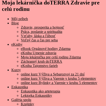
Moja lekárnička doTERRA Zdravie pre
celú rodinu
Môj príbeh
Blog
Zdravie, prosperita a hojnosť
Práca, poslanie a spiritualita
Vzťahy, láska a ľúbosť
Voľný čas a čas pre seba
eKnihy
eBook Orgánové hodiny Zdarma
eKniha Umenie zdravia
Moja lekárnička pre celú rodinu Zdarma
Záchranný kruh doTERRA
eKniha Tajomstvo farieb
Kurzy
online kurz Výživa a Sebarozvoj za 21 dní
online kurz Výživa a Varenie v kruhu 5 elementov
online kurz Bylinky a Varenie v kruhu 5 elementov
Enkaustika
Enkaustika ako arteterapia
Lektorka Enkaustiky
Galéria spolu
Krajinky