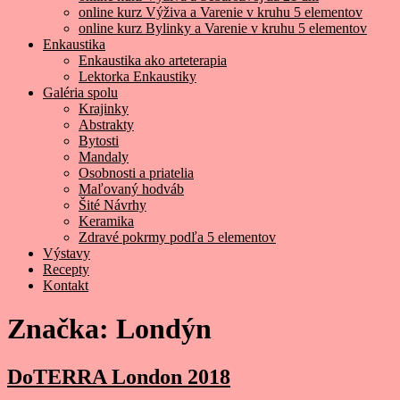
online kurz Výživa a Varenie v kruhu 5 elementov
online kurz Bylinky a Varenie v kruhu 5 elementov
Enkaustika
Enkaustika ako arteterapia
Lektorka Enkaustiky
Galéria spolu
Krajinky
Abstrakty
Bytosti
Mandaly
Osobnosti a priatelia
Maľovaný hodváb
Šité Návrhy
Keramika
Zdravé pokrmy podľa 5 elementov
Výstavy
Recepty
Kontakt
Značka:
Londýn
DoTERRA London 2018