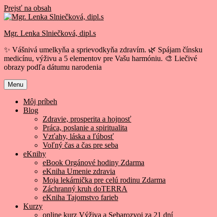
Prejsť na obsah
Mgr. Lenka Slniečková, dipl.s
✨ Vášnivá umelkyňa a sprievodkyňa zdravím. 🌿 Spájam čínsku
medicínu, výživu a 5 elementov pre Vašu harmóniu. 🎨 Liečivé
obrazy podľa dátumu narodenia
Menu
Môj príbeh
Blog
Zdravie, prosperita a hojnosť
Práca, poslanie a spiritualita
Vzťahy, láska a ľúbosť
Voľný čas a čas pre seba
eKnihy
eBook Orgánové hodiny Zdarma
eKniha Umenie zdravia
Moja lekárnička pre celú rodinu Zdarma
Záchranný kruh doTERRA
eKniha Tajomstvo farieb
Kurzy
online kurz Výživa a Sebarozvoj za 21 dní