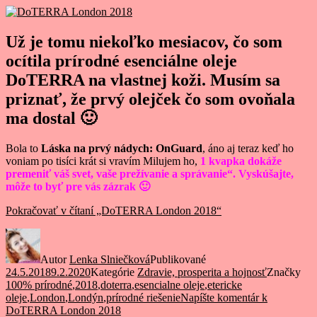
Už je tomu niekoľko mesiacov, čo som
ocítila prírodné esenciálne oleje
DoTERRA na vlastnej koži. Musím sa
priznať, že prvý olejček čo som ovoňala
ma dostal 🙂
Bola to
Láska na prvý nádych: OnGuard
, áno aj teraz keď ho
voniam po tisíci krát si vravím Milujem ho,
1 kvapka dokáže
premeniť váš svet, vaše prežívanie a správanie“. Vyskúšajte,
môže to byť pre vás zázrak 🙂
Pokračovať v čítaní
„DoTERRA London 2018“
Autor
Lenka Slniečková
Publikované
24.5.2018
9.2.2020
Kategórie
Zdravie, prosperita a hojnosť
Značky
100% prírodné
,
2018
,
doterra
,
esencialne oleje
,
etericke
oleje
,
London
,
Londýn
,
prírodné riešenie
Napíšte komentár
k
DoTERRA London 2018