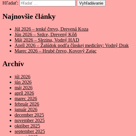
Hľadať:
Vyhľadávanie
Najnovšie články
Júl 2026 – tenké črevo, Drevená Koza
Jún 2026 – Srdce, Drevený Kôň
Máj 2026 – Slezina, Vodný HAD
Apríl 2026 – Žalúdok podľa čínskej medicíny: Vodný Drak
Marec 2026 – Hrubé črevo, Kovový Zajac
Archív
júl 2026
jún 2026
máj 2026
apríl 2026
marec 2026
február 2026
január 2026
december 2025
november 2025
október 2025
september 2025