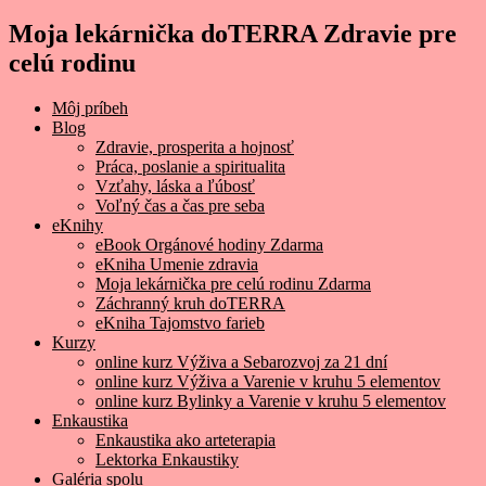
Moja lekárnička doTERRA Zdravie pre
celú rodinu
Môj príbeh
Blog
Zdravie, prosperita a hojnosť
Práca, poslanie a spiritualita
Vzťahy, láska a ľúbosť
Voľný čas a čas pre seba
eKnihy
eBook Orgánové hodiny Zdarma
eKniha Umenie zdravia
Moja lekárnička pre celú rodinu Zdarma
Záchranný kruh doTERRA
eKniha Tajomstvo farieb
Kurzy
online kurz Výživa a Sebarozvoj za 21 dní
online kurz Výživa a Varenie v kruhu 5 elementov
online kurz Bylinky a Varenie v kruhu 5 elementov
Enkaustika
Enkaustika ako arteterapia
Lektorka Enkaustiky
Galéria spolu