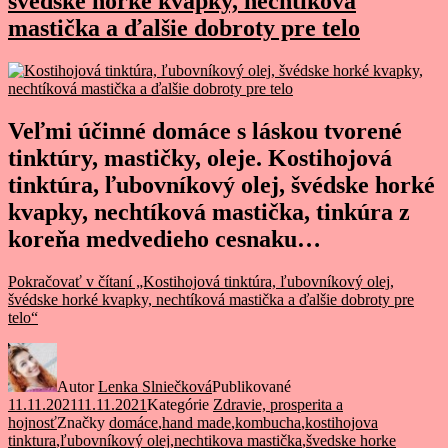
švédske horké kvapky, nechtíková
mastička a ďalšie dobroty pre telo
Veľmi účinné domáce s láskou tvorené
tinktúry, mastičky, oleje. Kostihojová
tinktúra, ľubovníkový olej, švédske horké
kvapky, nechtíková mastička, tinkúra z
koreňa medvedieho cesnaku…
Pokračovať v čítaní
„Kostihojová tinktúra, ľubovníkový olej,
švédske horké kvapky, nechtíková mastička a ďalšie dobroty pre
telo“
Autor
Lenka Slniečková
Publikované
11.11.2021
11.11.2021
Kategórie
Zdravie, prosperita a
hojnosť
Značky
domáce
,
hand made
,
kombucha
,
kostihojova
tinktura
,
ľubovníkový olej
,
nechtikova mastička
,
švedske horke