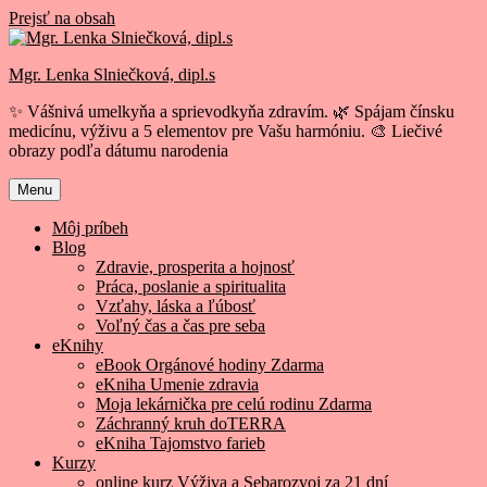
Prejsť na obsah
Mgr. Lenka Slniečková, dipl.s
✨ Vášnivá umelkyňa a sprievodkyňa zdravím. 🌿 Spájam čínsku
medicínu, výživu a 5 elementov pre Vašu harmóniu. 🎨 Liečivé
obrazy podľa dátumu narodenia
Menu
Môj príbeh
Blog
Zdravie, prosperita a hojnosť
Práca, poslanie a spiritualita
Vzťahy, láska a ľúbosť
Voľný čas a čas pre seba
eKnihy
eBook Orgánové hodiny Zdarma
eKniha Umenie zdravia
Moja lekárnička pre celú rodinu Zdarma
Záchranný kruh doTERRA
eKniha Tajomstvo farieb
Kurzy
online kurz Výživa a Sebarozvoj za 21 dní