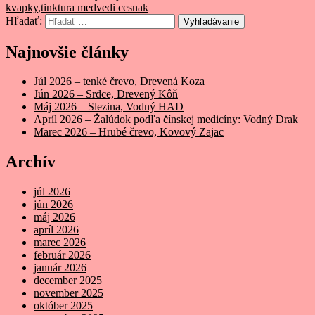
kvapky
,
tinktura medvedi cesnak
Hľadať:
Vyhľadávanie
Najnovšie články
Júl 2026 – tenké črevo, Drevená Koza
Jún 2026 – Srdce, Drevený Kôň
Máj 2026 – Slezina, Vodný HAD
Apríl 2026 – Žalúdok podľa čínskej medicíny: Vodný Drak
Marec 2026 – Hrubé črevo, Kovový Zajac
Archív
júl 2026
jún 2026
máj 2026
apríl 2026
marec 2026
február 2026
január 2026
december 2025
november 2025
október 2025