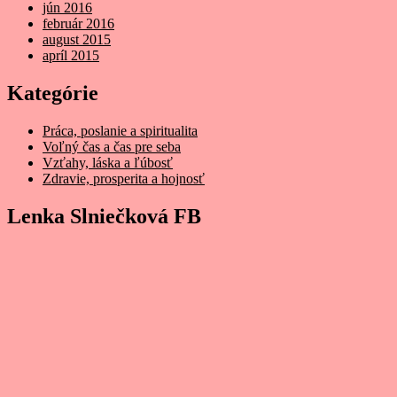
jún 2016
február 2016
august 2015
apríl 2015
Kategórie
Práca, poslanie a spiritualita
Voľný čas a čas pre seba
Vzťahy, láska a ľúbosť
Zdravie, prosperita a hojnosť
Lenka Slniečková FB