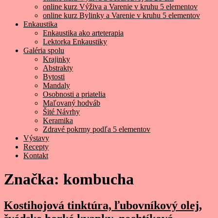
online kurz Výživa a Varenie v kruhu 5 elementov
online kurz Bylinky a Varenie v kruhu 5 elementov
Enkaustika
Enkaustika ako arteterapia
Lektorka Enkaustiky
Galéria spolu
Krajinky
Abstrakty
Bytosti
Mandaly
Osobnosti a priatelia
Maľovaný hodváb
Šité Návrhy
Keramika
Zdravé pokrmy podľa 5 elementov
Výstavy
Recepty
Kontakt
Značka:
kombucha
Kostihojová tinktúra, ľubovníkový olej,