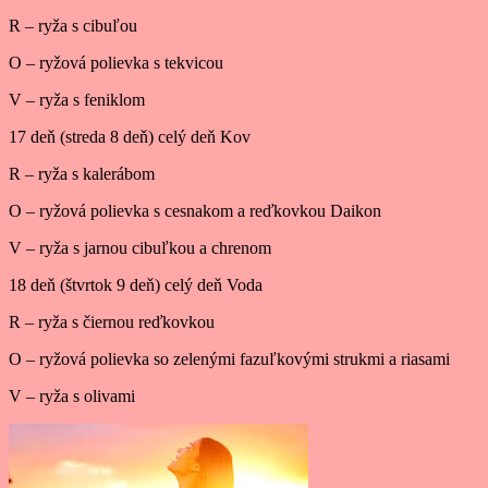
R – ryža s cibuľou
O – ryžová polievka s tekvicou
V – ryža s feniklom
17 deň (streda 8 deň) celý deň Kov
R – ryža s kalerábom
O – ryžová polievka s cesnakom a reďkovkou Daikon
V – ryža s jarnou cibuľkou a chrenom
18 deň (štvrtok 9 deň) celý deň Voda
R – ryža s čiernou reďkovkou
O – ryžová polievka so zelenými fazuľkovými strukmi a riasami
V – ryža s olivami