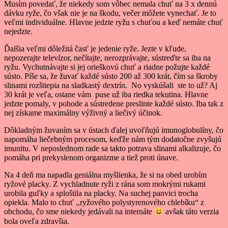
Musím povedať, že niekedy som vôbec nemala chuť na 3 x dennú
dávku ryže, čo však nie je na škodu, večer môžete vynechať. Je to
veľmi individuálne. Hlavne jedzte ryžu s chuťou a keď nemáte chuť
nejedzte.
Ďalšia veľmi dôležitá časť je jedenie ryže. Jezte v kľude,
nepozerajte televízor, nečítajte, nerozprávajte, sústreďte sa iba na
ryžu. Vychutnávajte si jej orieškovú chuť a riadne požujte každé
sústo. Píše sa, že žuvať každé sústo 200 až 300 krát, čím sa škroby
slinami rozštiepia na sladkastý dextrín. No vyskúšali ste to už? Aj
30 krát je veľa, ostane vám puse už iba riedka tekutina. Hlavne
jedzte pomaly, v pohode a sústredene preslinte každé sústo. Iba tak z
nej získame maximálny výživný a liečivý účinok.
Dôkladným žuvaním sa v ústach ďalej uvoľňujú imunoglobulíny, čo
napomáha liečebným procesom, keďže nám tým dodatočne zvyšujú
imunitu. V neposlednom rade sa takto potrava slinami alkalizuje, čo
pomáha pri prekyslenom organizme a tiež proti únave.
Na 4 deň ma napadla geniálna myšlienka, že si na obed urobím
ryžové placky. Z vychladnute ryži z rána som mokrými rukami
urobila guľky a sploštila na placky. Na suchej panvici trocha
opiekla. Malo to chuť ,,ryžového polystyrenového chlebíku“ z
obchodu, čo sme niekedy jedávali na internáte
avšak táto verzia
bola oveľa zdravšia.