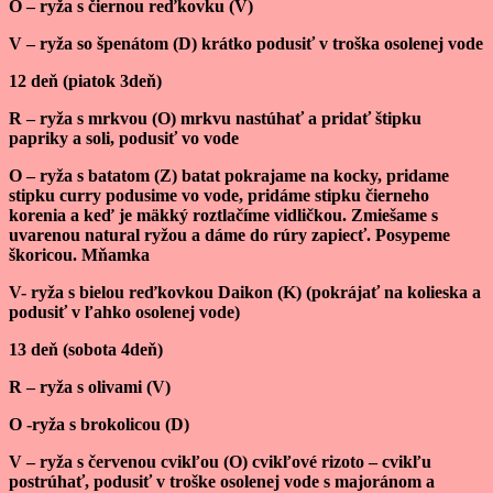
O – ryža s čiernou reďkovku (V)
V – ryža so špenátom (D) krátko podusiť v troška osolenej vode
12 deň (piatok 3deň)
R – ryža s mrkvou (O) mrkvu nastúhať a pridať štipku
papriky a soli, podusiť vo vode
O – ryža s batatom (Z) batat pokrajame na kocky, pridame
stipku curry podusime vo vode, pridáme stipku čierneho
korenia a keď je mäkký roztlačíme vidličkou. Zmiešame s
uvarenou natural ryžou a dáme do rúry zapiecť. Posypeme
škoricou. Mňamka
V- ryža s bielou reďkovkou Daikon (K) (pokrájať na kolieska a
podusiť v ľahko osolenej vode)
13 deň (sobota 4deň)
R – ryža s olivami (V)
O -ryža s brokolicou (D)
V – ryža s červenou cvikľou (O) cvikľové rizoto – cvikľu
postrúhať, podusiť v troške osolenej vode s majoránom a