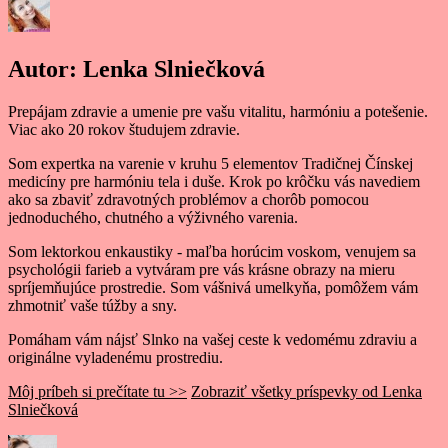
Autor:
Lenka Slniečková
Prepájam zdravie a umenie pre vašu vitalitu, harmóniu a potešenie.
Viac ako 20 rokov študujem zdravie.
Som expertka na varenie v kruhu 5 elementov Tradičnej Čínskej
medicíny pre harmóniu tela i duše. Krok po krôčku vás navediem
ako sa zbaviť zdravotných problémov a chorôb pomocou
jednoduchého, chutného a výživného varenia.
Som lektorkou enkaustiky - maľba horúcim voskom, venujem sa
psychológii farieb a vytváram pre vás krásne obrazy na mieru
spríjemňujúce prostredie. Som vášnivá umelkyňa, pomôžem vám
zhmotniť vaše túžby a sny.
Pomáham vám nájsť Slnko na vašej ceste k vedomému zdraviu a
originálne vyladenému prostrediu.
Môj príbeh si prečítate tu >>
Zobraziť všetky príspevky od Lenka
Slniečková