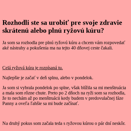
Rozhodli ste sa urobiť pre svoje zdravie
skrátenú alebo plnú ryžovú kúru?
Ja som sa rozhodla pre plnú ryžovú kúru a chcem vám rozpovedať
aké nástrahy a pokušenia ma na tejto 40 dňovej ceste čakali.
Celá ryžová kúra je rozpísaná tu.
Najlepšie je začať v deň splnu, alebo v pondelok.
Ja som si vybrala pondelok po splne, však blížila sa mi menštruácia
a mala som rôzne chute. Preto po 2 dňoch na ryži som sa rozhodla,
že to nechám až po menštruácii kedy budem v predovulačnej fáze
Panny a oveľa ľahšie sa mi bude začínať.
Na druhý pokus som začala teda s ryžovou kúrou o pár dní neskôr.