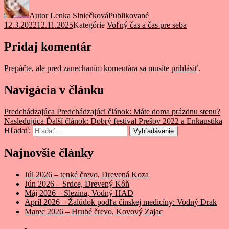
Autor
Lenka Slniečková
Publikované
12.3.2022
12.11.2025
Kategórie
Voľný čas a čas pre seba
Pridaj komentár
Prepáčte, ale pred zanechaním komentára sa musíte
prihlásiť
.
Navigácia v článku
Predchádzajúca
Predchádzajúci článok:
Máte doma prázdnu stenu?
Nasledujúca
Ďalší článok:
Dobrý festival Prešov 2022 a Enkaustika
Hľadať:
Vyhľadávanie
Najnovšie články
Júl 2026 – tenké črevo, Drevená Koza
Jún 2026 – Srdce, Drevený Kôň
Máj 2026 – Slezina, Vodný HAD
Apríl 2026 – Žalúdok podľa čínskej medicíny: Vodný Drak
Marec 2026 – Hrubé črevo, Kovový Zajac