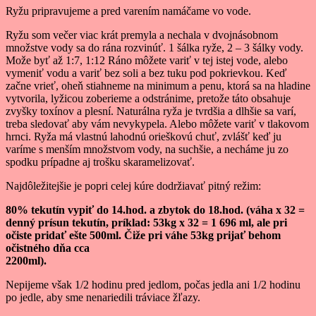
Ryžu pripravujeme a pred varením namáčame vo vode.
Ryžu som večer viac krát premyla a nechala v dvojnásobnom
množstve vody sa do rána rozvinúť. 1 šálka ryže, 2 – 3 šálky vody.
Može byť až 1:7, 1:12 Ráno môžete variť v tej istej vode, alebo
vymeniť vodu a variť bez soli a bez tuku pod pokrievkou. Keď
začne vrieť, oheň stiahneme na minimum a penu, ktorá sa na hladine
vytvorila, lyžicou zoberieme a odstránime, pretože táto obsahuje
zvyšky toxínov a plesní. Naturálna ryža je tvrdšia a dlhšie sa varí,
treba sledovať aby vám nevykypela. Alebo môžete variť v tlakovom
hrnci. Ryža má vlastnú lahodnú orieškovú chuť, zvlášť keď ju
varíme s menším množstvom vody, na suchšie, a necháme ju zo
spodku prípadne aj trošku skaramelizovať.
Najdôležitejšie je popri celej kúre dodržiavať pitný režim:
80% tekutín vypiť do 14.hod. a zbytok do 18.hod. (váha x 32 =
denný prísun tekutín, príklad: 53kg x 32
= 1 696 ml, ale pri
očiste pridať ešte 500ml. Čiže pri váhe 53kg prijať behom
očistného dňa cca
2200ml).
Nepijeme však 1/2 hodinu pred jedlom, počas jedla ani 1/2 hodinu
po jedle, aby sme nenariedili tráviace žľazy.