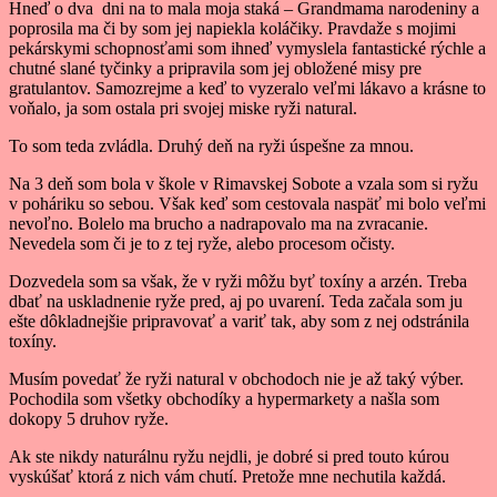
Hneď o dva dni na to mala moja staká – Grandmama narodeniny a
poprosila ma či by som jej napiekla koláčiky. Pravdaže s mojimi
pekárskymi schopnosťami som ihneď vymyslela fantastické rýchle a
chutné slané tyčinky a pripravila som jej obložené misy pre
gratulantov. Samozrejme a keď to vyzeralo veľmi lákavo a krásne to
voňalo, ja som ostala pri svojej miske ryži natural.
To som teda zvládla. Druhý deň na ryži úspešne za mnou.
Na 3 deň som bola v škole v Rimavskej Sobote a vzala som si ryžu
v poháriku so sebou. Však keď som cestovala naspäť mi bolo veľmi
nevoľno. Bolelo ma brucho a nadrapovalo ma na zvracanie.
Nevedela som či je to z tej ryže, alebo procesom očisty.
Dozvedela som sa však, že v ryži môžu byť toxíny a arzén. Treba
dbať na uskladnenie ryže pred, aj po uvarení. Teda začala som ju
ešte dôkladnejšie pripravovať a variť tak, aby som z nej odstránila
toxíny.
Musím povedať že ryži natural v obchodoch nie je až taký výber.
Pochodila som všetky obchodíky a hypermarkety a našla som
dokopy 5 druhov ryže.
Ak ste nikdy naturálnu ryžu nejdli, je dobré si pred touto kúrou
vyskúšať ktorá z nich vám chutí. Pretože mne nechutila každá.