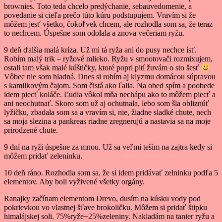
brownies. Toto teda chcelo predýchanie, sebauvedomenie, a
povedanie si cieľa prečo túto kúru podstupujem. Vravím si že
môžem jesť všetko, čokoľvek chcem, ale rozhodla som sa, že teraz
to nechcem. Úspešne som odolala a znova večeriam ryžu.
9 deň ďalšia malá kríza. Už mi tá ryža ani do pusy nechce ísť.
Robím malý trik – ryžové mlieko. Ryžu v smootovači rozmixujem,
ostali tam však malé kúštičky, ktoré popri pití žuvám o sto šesť
Vôbec nie som hladná. Dnes si robím aj klyzmu domácou súpravou
s kamilkovým čajom. Som čistá ako ľalia. Na obed spím a poobede
idem piecť koláče. Ľudia vôkol mňa nechápu ako to môžem piecť a
ani neochutnať. Skoro som už aj ochutnala, lebo som šla obliznúť
lyžičku, zbadala som sa a vravím si, nie, žiadne sladké chute, nech
sa moja slezina a pankreas riadne zregnerujú a nastavia sa na moje
prirodzené chute.
9 dní na ryži úspešne za mnou. Už sa veľmi teším na zajtra kedy si
môžem pridať zeleninku.
10 deň ráno. Rozhodla som sa, že si idem pridávať zelninku podľa 5
elementov. Aby boli vyživené všetky orgány.
Ranajky začínam elementom Drevo, dusím na kúsku vody pod
pokrievkou vo vlastnej šťave brokoličku. Môžem si pridať štipku
himalájskej soli. 75%ryže+25%zeleniny. Nakladám na tanier ryžu a