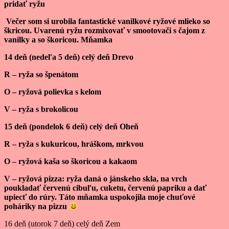
pridať ryžu
Večer som si urobila fantastické vanilkové ryžové mlieko so
škricou. Uvarenú ryžu rozmixovať v smootovači s čajom z
vanilky a so škoricou. Mňamka
14 deň (nedeľa 5 deň) celý deň Drevo
R – ryža so špenátom
O – ryžová polievka s kelom
V – ryža s brokolicou
15 deň (pondelok 6 deň) celý deň Oheň
R – ryža s kukuricou, hráškom, mrkvou
O – ryžová kaša so škoricou a kakaom
V – ryžová pizza: ryža daná o jánskeho skla, na vrch
poukladať červenú cibuľu, cuketu, červenú papriku a dať
upiecť do rúry. Táto mňamka uspokojila moje chuťové
poháriky na pizzu
16 deň (utorok 7 deň) celý deň Zem