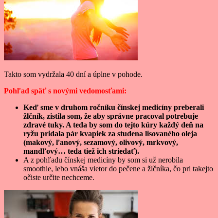
Takto som vydržala 40 dní a úplne v pohode.
Pohľad späť s novými vedomosťami:
Keď sme v druhom ročníku čínskej medicíny preberali
žlčník, zistila som, že aby správne pracoval potrebuje
zdravé tuky. A teda by som do tejto kúry každý deň na
ryžu pridala pár kvapiek za studena lisovaného oleja
(makový, ľanový, sezamový, olivový, mrkvový,
mandľový… teda tiež ich striedať).
A z pohľadu čínskej medicíny by som si už nerobila
smoothie, lebo vnáša vietor do pečene a žlčníka, čo pri takejto
očiste určite nechceme.