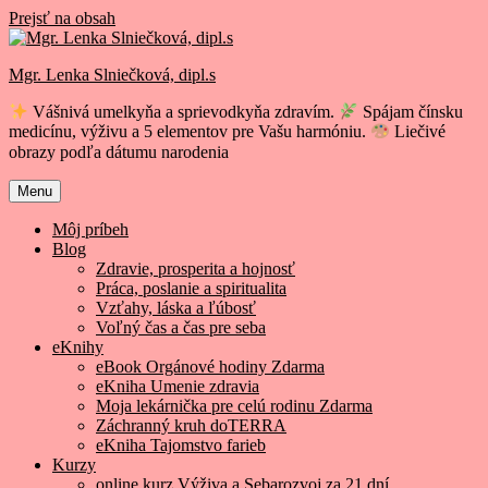
Prejsť na obsah
Mgr. Lenka Slniečková, dipl.s
Vášnivá umelkyňa a sprievodkyňa zdravím.
Spájam čínsku
medicínu, výživu a 5 elementov pre Vašu harmóniu.
Liečivé
obrazy podľa dátumu narodenia
Menu
Môj príbeh
Blog
Zdravie, prosperita a hojnosť
Práca, poslanie a spiritualita
Vzťahy, láska a ľúbosť
Voľný čas a čas pre seba
eKnihy
eBook Orgánové hodiny Zdarma
eKniha Umenie zdravia
Moja lekárnička pre celú rodinu Zdarma
Záchranný kruh doTERRA
eKniha Tajomstvo farieb
Kurzy
online kurz Výživa a Sebarozvoj za 21 dní