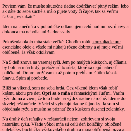
Poviem vám, že musíte skutočne riadne dodržiavať pitný režim, lebo
ak dáte do seba suché a málo pijete vody či čajov, tak sa veľmi
ťažko ,,vykakáte“.
Idem na tanečnú a v pohodičke odtancujem celú hodinu bez únavy a
dokonca ma nebolia ani žiadne svaly.
Pokušenia okolo mňa stále veľké. Chodím robiť
konzultácie pre
esenciálne oleje
a všade mi núkajú rôzne dobroty a aj moje veľmi
oblúbené. Ja však odolávam.
Na 5 deň znova na varenej ryži. Jem po malých kúskoch, aj číňania
by boli na mňa hrdý, pretože sú to sústa, ktoré sa dajú naberať
paličkami. Dobre prežúvam a až potom prehĺtam. Cítim kúsok
únavu. Spím aj poobede.
Blíži sa víkend, som na seba hrdá. Cez víkend idem však robiť
krásnu akciu pre deti
Opri sa o mňa
s fantasickými ľuďmi. Varím
ryžu doma a viem, že toto bude na výdrž riadne náročné. Ideme do
skvelej reštaurácie. Všetci si vyberajú riadne fajnotky. Ja som si
objednala ryžu a musím sa priznať že s kúskom dusenej zeleninky.
Na druhý deň raňajky v reštaurácii nejem, zohrievam si svoju
naturálnu ryžu. Všade vôkol mňa sú celú deň koláčiky, obložené
chlebíčky, buchtičky všakovakého druhu a moja obľúbená pizza a