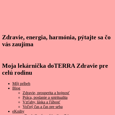
Zdravie, energia, harmónia, pýtajte sa čo
vás zaujíma
Moja lekárnička doTERRA Zdravie pre
celú rodinu
Môj príbeh
Blog
Zdravie, prosperita a hojnosť
Práca, poslanie a spiritualita
Vzťahy, láska a ľúbosť
Voľný čas a čas pre seba
eKnihy