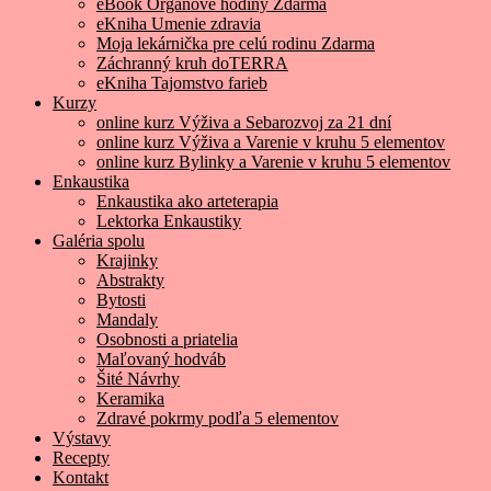
eBook Orgánové hodiny Zdarma
eKniha Umenie zdravia
Moja lekárnička pre celú rodinu Zdarma
Záchranný kruh doTERRA
eKniha Tajomstvo farieb
Kurzy
online kurz Výživa a Sebarozvoj za 21 dní
online kurz Výživa a Varenie v kruhu 5 elementov
online kurz Bylinky a Varenie v kruhu 5 elementov
Enkaustika
Enkaustika ako arteterapia
Lektorka Enkaustiky
Galéria spolu
Krajinky
Abstrakty
Bytosti
Mandaly
Osobnosti a priatelia
Maľovaný hodváb
Šité Návrhy
Keramika
Zdravé pokrmy podľa 5 elementov
Výstavy
Recepty
Kontakt