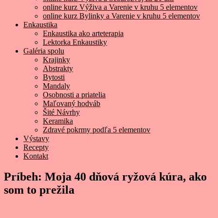
online kurz Výživa a Varenie v kruhu 5 elementov
online kurz Bylinky a Varenie v kruhu 5 elementov
Enkaustika
Enkaustika ako arteterapia
Lektorka Enkaustiky
Galéria spolu
Krajinky
Abstrakty
Bytosti
Mandaly
Osobnosti a priatelia
Maľovaný hodváb
Šité Návrhy
Keramika
Zdravé pokrmy podľa 5 elementov
Výstavy
Recepty
Kontakt
Príbeh: Moja 40 dňová ryžová kúra, ako
som to prežila