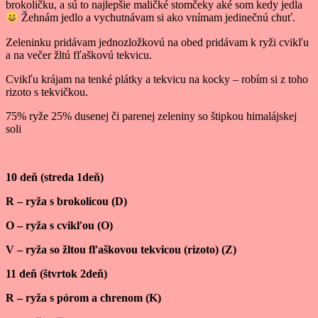
brokoličku, a sú to najlepšie maličké stomčeky aké som kedy jedla
Žehnám jedlo a vychutnávam si ako vnímam jedinečnú chuť.
Zeleninku pridávam jednozložkovú na obed pridávam k ryži cvikľu
a na večer žltú fľaškovú tekvicu.
Cvikľu krájam na tenké plátky a tekvicu na kocky – robím si z toho
rizoto s tekvičkou.
75% ryže 25% dusenej či parenej zeleniny so štipkou himalájskej
soli
10 deň (streda 1deň)
R – ryža s brokolicou (D)
O – ryža s cvikľou (O)
V – ryža so žltou fľaškovou tekvicou (rizoto) (Z)
11 deň (štvrtok 2deň)
R – ryža s pórom a chrenom (K)