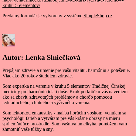
kruhu-5-elementov/
Predajný formulár je vytvorený v systéme
SimpleShop.cz
.
Autor:
Lenka Slniečková
Prepájam zdravie a umenie pre vašu vitalitu, harmóniu a potešenie.
Viac ako 20 rokov študujem zdravie.
Som expertka na varenie v kruhu 5 elementov Tradičnej Čínskej
medicíny pre harmóniu tela i duše. Krok po krôčku vás navediem
ako sa zbaviť zdravotných problémov a chorôb pomocou
jednoduchého, chutného a výživného varenia.
Som lektorkou enkaustiky - maľba horúcim voskom, venujem sa
psychológii farieb a vytváram pre vás krásne obrazy na mieru
spríjemňujúce prostredie. Som vášnivá umelkyňa, pomôžem vám
zhmotniť vaše túžby a sny.