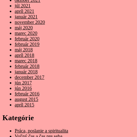
október 2021
júl 2021
apríl 2021
január 2021
november 2020
máj 2020
marec 2020
február 2020
február 2019
máj 2018
apríl 2018
marec 2018
február 2018
január 2018
december 2017
jún 2017
jún 2016
február 2016
august 2015
apríl 2015
Kategórie
Práca, poslanie a spiritualita
Voľný čas a čas pre seba