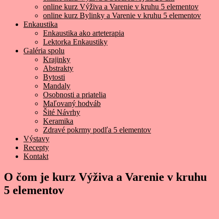
online kurz Výživa a Varenie v kruhu 5 elementov
online kurz Bylinky a Varenie v kruhu 5 elementov
Enkaustika
Enkaustika ako arteterapia
Lektorka Enkaustiky
Galéria spolu
Krajinky
Abstrakty
Bytosti
Mandaly
Osobnosti a priatelia
Maľovaný hodváb
Šité Návrhy
Keramika
Zdravé pokrmy podľa 5 elementov
Výstavy
Recepty
Kontakt
O čom je kurz Výživa a Varenie v kruhu
5 elementov