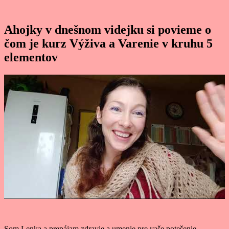
Ahojky v dnešnom videjku si povieme o
čom je kurz Výživa a Varenie v kruhu 5
elementov
Som Lenka a prepájam zdravie a umenie pre vaše potešenie.