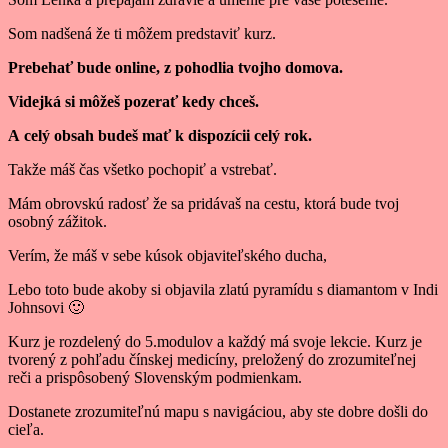
Som nadšená že ti môžem predstaviť kurz.
Prebehať bude online, z pohodlia tvojho domova.
Videjká si môžeš pozerať kedy chceš.
A celý obsah budeš mať k dispozícii celý rok.
Takže máš čas všetko pochopiť a vstrebať.
Mám obrovskú radosť že sa pridávaš na cestu, ktorá bude tvoj
osobný zážitok.
Verím, že máš v sebe kúsok objaviteľského ducha,
Lebo toto bude akoby si objavila zlatú pyramídu s diamantom v Indi
Johnsovi 🙂
Kurz je rozdelený do 5.modulov a každý má svoje lekcie. Kurz je
tvorený z pohľadu čínskej medicíny, preložený do zrozumiteľnej
reči a prispôsobený Slovenským podmienkam.
Dostanete zrozumiteľnú mapu s navigáciou, aby ste dobre došli do
cieľa.