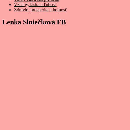
Vzťahy, láska a ľúbosť
Zdravie, prosperita a hojnosť
Lenka Slniečková FB