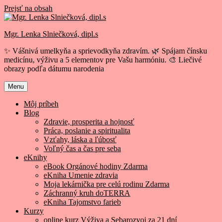
Prejsť na obsah
Mgr. Lenka Slniečková, dipl.s
✨ Vášnivá umelkyňa a sprievodkyňa zdravím. 🌿 Spájam čínsku
medicínu, výživu a 5 elementov pre Vašu harmóniu. 🎨 Liečivé
obrazy podľa dátumu narodenia
Menu
Môj príbeh
Blog
Zdravie, prosperita a hojnosť
Práca, poslanie a spiritualita
Vzťahy, láska a ľúbosť
Voľný čas a čas pre seba
eKnihy
eBook Orgánové hodiny Zdarma
eKniha Umenie zdravia
Moja lekárnička pre celú rodinu Zdarma
Záchranný kruh doTERRA
eKniha Tajomstvo farieb
Kurzy
online kurz Výživa a Sebarozvoj za 21 dní