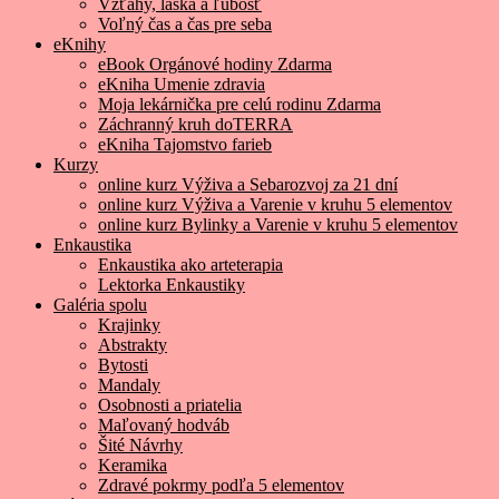
Vzťahy, láska a ľúbosť
Voľný čas a čas pre seba
eKnihy
eBook Orgánové hodiny Zdarma
eKniha Umenie zdravia
Moja lekárnička pre celú rodinu Zdarma
Záchranný kruh doTERRA
eKniha Tajomstvo farieb
Kurzy
online kurz Výživa a Sebarozvoj za 21 dní
online kurz Výživa a Varenie v kruhu 5 elementov
online kurz Bylinky a Varenie v kruhu 5 elementov
Enkaustika
Enkaustika ako arteterapia
Lektorka Enkaustiky
Galéria spolu
Krajinky
Abstrakty
Bytosti
Mandaly
Osobnosti a priatelia
Maľovaný hodváb
Šité Návrhy
Keramika
Zdravé pokrmy podľa 5 elementov