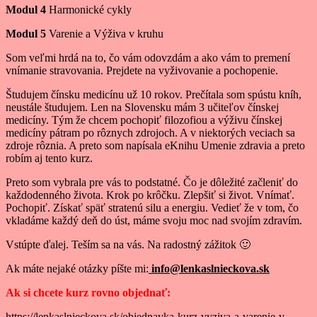
Modul 4
Harmonické cykly
Modul 5
Varenie a Výživa v kruhu
Som veľmi hrdá na to, čo vám odovzdám a ako vám to premení
vnímanie stravovania. Prejdete na vyživovanie a pochopenie.
Študujem čínsku medicínu už 10 rokov. Prečítala som spústu kníh,
neustále študujem. Len na Slovensku mám 3 učiteľov čínskej
medicíny. Tým že chcem pochopiť filozofiou a výživu čínskej
medicíny pátram po rôznych zdrojoch. A v niektorých veciach sa
zdroje rôznia. A preto som napísala eKnihu Umenie zdravia a preto
robím aj tento kurz.
Preto som vybrala pre vás to podstatné. Čo je dôležité začleniť do
každodenného života. Krok po krôčku. Zlepšiť si život. Vnímať.
Pochopiť. Získať späť stratenú silu a energiu. Vedieť že v tom, čo
vkladáme každý deň do úst, máme svoju moc nad svojím zdravím.
Vstúpte ďalej. Teším sa na vás. Na radostný zážitok 🙂
Ak máte nejaké otázky píšte mi:
info@lenkaslnieckova.sk
Ak si chcete kurz rovno objednať:
https://lenkaslnieckova.sk/objednavka-kurz-vyziva-a-varenie-v-