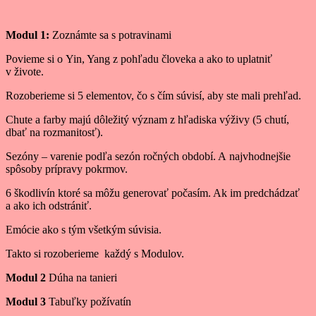
Modul 1:
Zoznámte sa s potravinami
Povieme si o Yin, Yang z pohľadu človeka a ako to uplatniť
v živote.
Rozoberieme si 5 elementov, čo s čím súvisí, aby ste mali prehľad.
Chute a farby majú dôležitý význam z hľadiska výživy (5 chutí,
dbať na rozmanitosť).
Sezóny – varenie podľa sezón ročných období. A najvhodnejšie
spôsoby prípravy pokrmov.
6 škodlivín ktoré sa môžu generovať počasím. Ak im predchádzať
a ako ich odstrániť.
Emócie ako s tým všetkým súvisia.
Takto si rozoberieme každý s Modulov.
Modul 2
Dúha na tanieri
Modul 3
Tabuľky požívatín