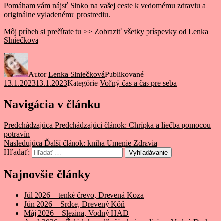
Pomáham vám nájsť Slnko na vašej ceste k vedomému zdraviu a
originálne vyladenému prostrediu.
Môj príbeh si prečítate tu >>
Zobraziť všetky príspevky od Lenka
Slniečková
Autor
Lenka Slniečková
Publikované
13.1.2023
13.1.2023
Kategórie
Voľný čas a čas pre seba
Navigácia v článku
Predchádzajúca
Predchádzajúci článok:
Chrípka a liečba pomocou
potravín
Nasledujúca
Ďalší článok:
kniha Umenie Zdravia
Hľadať:
Vyhľadávanie
Najnovšie články
Júl 2026 – tenké črevo, Drevená Koza
Jún 2026 – Srdce, Drevený Kôň
Máj 2026 – Slezina, Vodný HAD