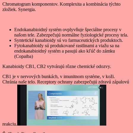
Chromatogram komponentov. Komplexita a kombinácia týchto
zložiek. Synergia.
Endokanabioidný systém ovplyvňuje špeciálne procesy v
našom tele. Zabezpečujú normálne fyziologické procesy tela.
Syntetické kanabioidy sú vo farmaceutických produktoch.
Fytokanabioidy sú produkované rastlinami a viažu sa na
endokanabioidný systém a pasujú ako kľúč do zámku
(Copaiba)
Kanabioidy CB1, CB2 vytvárajú rôzne chemické odozvy.
CB1 je v nervových bunkách, v imunitnom systéme, v koži.
Chránia naše telo. Receptory ochrany zabezpečujú zdravú zápalovú
reakciu.