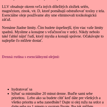
LLV obsahuje okrem veľa iných dôležitých zložiek selén,
magnézium, zinok, vit. D, ktoré pomáhajú odstraňovať toxíny z tela.
Esenciálne oleje používame aby sme eliminovali toxikologickú
záťaž.
Nemáme žiadne limity. Čím budete úspešnejší, tým viac vaše limity
spadnú. Myslime a konajme s vďačnosťou v srdci. Nikdy nebolo
také ľahké nájsť ľudí, ktorý myslia a konajú správne. Očakávajte to
najlepšie čo môžete dostať.
Denná rutina s esenciálnymi olejmi:
hydratovať sa
hýbať sa minimálne 20 minut denne. Buďte sami sebe
prioritou. Lebo ako sa budete cítiť keď dáte pre všetkých a
všetko prioritu a seba zanedbáte? Dajte si olej ružu na srdce a
dajte seba na 1.miesto v svojom živote. Iba tak môžete