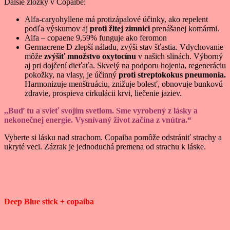
Ďalšie zložky v Copaibe:
Alfa-caryohyllene má protizápalové účinky, ako repelent
podľa výskumov aj
proti žltej zimnici
prenášanej komármi.
Alfa – copaene 9,59% funguje ako feromon
Germacrene D zlepší náladu, zvýši stav šťastia. Vdychovanie
môže
zvýšiť množstvo oxytocínu
v našich slinách. Výborný
aj pri dojčení dieťaťa. Skvelý na podporu hojenia, regeneráciu
pokožky, na vlasy, je účinný
proti streptokokus pneumonia.
Harmonizuje menštruáciu, znižuje bolesť, obnovuje bunkovú
zdravie, prospieva cirkulácii krvi, liečenie jaziev.
,,Buď tu a svieť svojím svetlom. Sme vyrobený z lásky a
nekonečnej energie. Vysnívaný život začína z vnútra.“
Vyberte si lásku nad strachom. Copaiba pomôže odstrániť strachy a
ukryté veci. Zázrak je jednoduchá premena od strachu k láske.
Deep Blue stick + copaiba