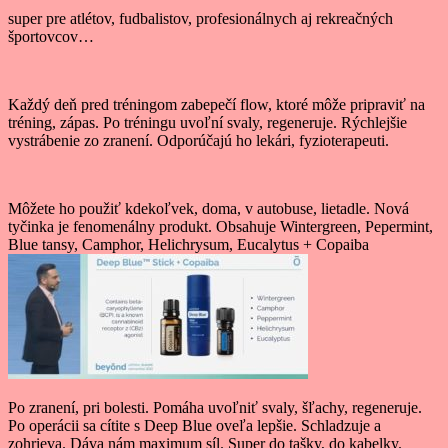
super pre atlétov, fudbalistov, profesionálnych aj rekreačných
športovcov…
Každý deň pred tréningom zabepečí flow, ktoré môže pripraviť na
tréning, zápas. Po tréningu uvoľní svaly, regeneruje. Rýchlejšie
vystrábenie zo zranení. Odporúčajú ho lekári, fyzioterapeuti.
Môžete ho použiť kdekoľvek, doma, v autobuse, lietadle. Nová
tyčinka je fenomenálny produkt. Obsahuje Wintergreen, Pepermint,
Blue tansy, Camphor, Helichrysum, Eucalytus + Copaiba
Po zranení, pri bolesti. Pomáha uvoľniť svaly, šľachy, regeneruje.
Po operácii sa cítite s Deep Blue oveľa lepšie. Schladzuje a
zohrieva. Dáva nám maximum síl. Super do tašky, do kabelky.