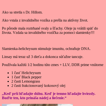
Ako sa stretla s Dr. Hillom.
Ako vstala z invalidného vozíka a prešla na aktívny život.
Po pôrode mala roztrhané svaly a šľachy. Oleje ju vrátili späť do
života. Vzdala sa invalidného vozíčka za pomoci slamienky!!!
Slamienka-helichrysum stimuluje imunitu, ochraňuje DNA.
Linsay má teraz už 3 dieťa a dokonca súťažne tancuje.
Používala každú 1/2 hodinu túto zmes + LLV, DDR prime vnútorne
1 časť Helichrysum
1 časť Black pepper
2 časti Lemongrass
2 časti frakcionovaný kokosový olej
,,Keď prší hľadajte dúhu. Keď je temno hľadajte hviezdy.
Buďte ten, kto prináša nádej a liečenie.“