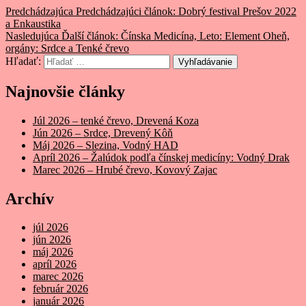
Predchádzajúca
Predchádzajúci článok:
Dobrý festival Prešov 2022
a Enkaustika
Nasledujúca
Ďalší článok:
Čínska Medicína, Leto: Element Oheň,
orgány: Srdce a Tenké črevo
Hľadať:
Vyhľadávanie
Najnovšie články
Júl 2026 – tenké črevo, Drevená Koza
Jún 2026 – Srdce, Drevený Kôň
Máj 2026 – Slezina, Vodný HAD
Apríl 2026 – Žalúdok podľa čínskej medicíny: Vodný Drak
Marec 2026 – Hrubé črevo, Kovový Zajac
Archív
júl 2026
jún 2026
máj 2026
apríl 2026
marec 2026
február 2026
január 2026