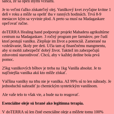
šanca, že sa opelí inými včelami.
Je to veľmi ťažko získateľný olej. Vanilkový kvet zvyčajne kvitne 1
deň v roku a môže sa opeliť iba v ranných hodinách. Trvá 8-9
mesiacov kým sa vyvinie plod. A preto sa musí na Madagaskare
opeľovať ručne.
doTERRA Healing hand podporuje projekt Mahadera agrikultúrne
centrum na Madagaskare. 3 ročný program pre farmárov, pre ľudí
ktorí pestujú vanilku. Zlepšuje im život a potenciál. Zamerané na
vzdelávanie, školy pre deti. Učia tam aj finančnému mangmentu,
aby si mohli zabezpečiť dobrý život. Taktiež im zabezpečujú
zdravotnú starostlivosť. Chcú, aby v každej dedine bola prvá
pomoc.
25kg vanilkových bôbov je treba na 1kg Vanilla absolut. Je to
najčistejšia vanilka akú kto môže získať.
Väčšina vanilky na trhu nie je vanilka. Až 99% sú to len náhrady. Je
jednoduchú nahradiť ju chemickým syntetickým vanilínom.
Ale vaše telo to však vie, a bude na to reagovať.
Esenciálne oleje sú brané ako legitímna terapia.
V doTERRA sú len čisté esenciálne oleje a môžete tomu 100%