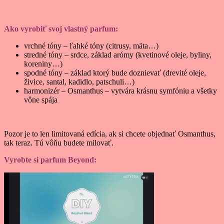
Ako vyrobiť svoj vlastný parfum:
vrchné tóny – ľahké tóny (citrusy, mäta…)
stredné tóny – srdce, základ arómy (kvetinové oleje, byliny,
koreniny…)
spodné tóny – základ ktorý bude doznievať (drevité oleje,
živice, santal, kadidlo, patschuli…)
harmonizér – Osmanthus – vytvára krásnu symfóniu a všetky
vône spája
Pozor je to len limitovaná edícia, ak si chcete objednať Osmanthus,
tak teraz. Tú vôňu budete milovať.
Vyrobte si parfum Beyond: