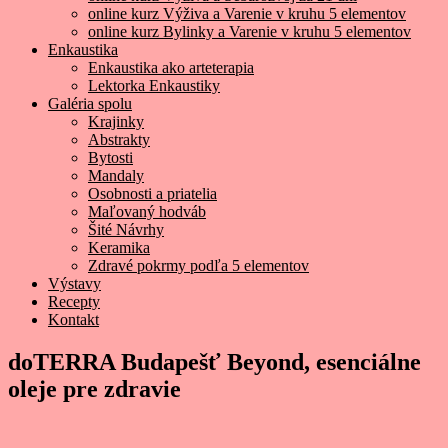
online kurz Výživa a Varenie v kruhu 5 elementov
online kurz Bylinky a Varenie v kruhu 5 elementov
Enkaustika
Enkaustika ako arteterapia
Lektorka Enkaustiky
Galéria spolu
Krajinky
Abstrakty
Bytosti
Mandaly
Osobnosti a priatelia
Maľovaný hodváb
Šité Návrhy
Keramika
Zdravé pokrmy podľa 5 elementov
Výstavy
Recepty
Kontakt
doTERRA Budapešť Beyond, esenciálne
oleje pre zdravie