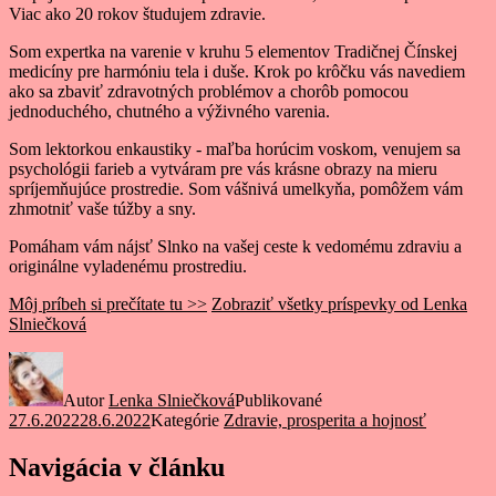
Viac ako 20 rokov študujem zdravie.
Som expertka na varenie v kruhu 5 elementov Tradičnej Čínskej
medicíny pre harmóniu tela i duše. Krok po krôčku vás navediem
ako sa zbaviť zdravotných problémov a chorôb pomocou
jednoduchého, chutného a výživného varenia.
Som lektorkou enkaustiky - maľba horúcim voskom, venujem sa
psychológii farieb a vytváram pre vás krásne obrazy na mieru
spríjemňujúce prostredie. Som vášnivá umelkyňa, pomôžem vám
zhmotniť vaše túžby a sny.
Pomáham vám nájsť Slnko na vašej ceste k vedomému zdraviu a
originálne vyladenému prostrediu.
Môj príbeh si prečítate tu >>
Zobraziť všetky príspevky od Lenka
Slniečková
Autor
Lenka Slniečková
Publikované
27.6.2022
28.6.2022
Kategórie
Zdravie, prosperita a hojnosť
Navigácia v článku