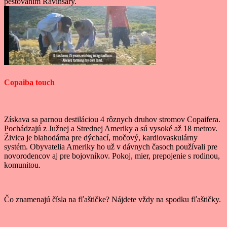
pestovaním Ravinsary.
Copaiba touch
Získava sa parnou destiláciou 4 rôznych druhov stromov Copaifera.
Pochádzajú z Južnej a Strednej Ameriky a sú vysoké až 18 metrov.
Živica je blahodárna pre dýchací, močový, kardiovaskulárny
systém. Obyvatelia Ameriky ho už v dávnych časoch používali pre
novorodencov aj pre bojovníkov. Pokoj, mier, prepojenie s rodinou,
komunitou.
Čo znamenajú čísla na fľaštičke? Nájdete vždy na spodku fľaštičky.