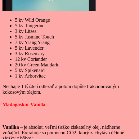
5 kv Wild Orange
5 kv Tangerine
3 kv Litsea
5 kv Jasmine Touch
7 kv Ylang Ylang
5 kv Lavender
3 kv Rosemary
12 kv Coriander
20 kv Green Mandarin
5 kv Spikenard
1 kv Arborvitae
Nechajte 1 týždeň odležať a potom dopňte frakcionovaným
kokosovým olejom.
Madagaskar Vanilla
Vanilka –
je absolut, veľmi ťažko získateľný olej, nádherne
voňajúci. Extrahuje sa pomocou CO2, ktorý zachytáva účinné
zložky z bôbov.