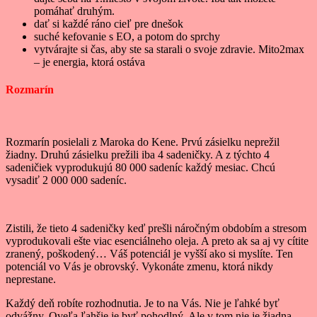
pomáhať druhým.
dať si každé ráno cieľ pre dnešok
suché kefovanie s EO, a potom do sprchy
vytvárajte si čas, aby ste sa starali o svoje zdravie. Mito2max
– je energia, ktorá ostáva
Rozmarín
Rozmarín posielali z Maroka do Kene. Prvú zásielku neprežil
žiadny. Druhú zásielku prežili iba 4 sadeničky. A z týchto 4
sadeničiek vyprodukujú 80 000 sadeníc každý mesiac. Chcú
vysadiť 2 000 000 sadeníc.
Zistili, že tieto 4 sadeničky keď prešli náročným obdobím a stresom
vyprodukovali ešte viac esenciálneho oleja. A preto ak sa aj vy cítite
zranený, poškodený… Váš potenciál je vyšší ako si myslíte. Ten
potenciál vo Vás je obrovský. Vykonáte zmenu, ktorá nikdy
neprestane.
Každý deň robíte rozhodnutia. Je to na Vás. Nie je ľahké byť
odvážny. Oveľa ľahšie je byť pohodlný. Ale v tom nie je žiadna