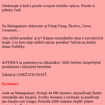
Odskenujte si kód a pozrite si report ročného vplyvu. Pozrite si
príbehy ľudí.
Na Madagaskare získavame aj Ylang Ylang, Škoricu, Clove,
Geranium…
Ako môžeš pomáhať aj ty? Kúpou esenciálneho oleja z rozvojových
krajín. Cez tieto oleje môžeš najviac pomáhať ľuďom na druhej
strane fľaštičky.
doTERRA sa zameriava na zákazníkov. Slúži čistými, bezpečnými
produktami s úžasnými benefitmi.
Základ je UDRŽATEĽNOSŤ.
Ravinsara
rastie na Madagaskare. Pestujú 44 000 stromov, nepoužívajú žiadne
chemikálie ako hnojivá. Zvyšky biomasy z ravinsary sa používajú
ako hnojivo pre Ginger. Pomohli 2000 rodinám zlepšiť príjem