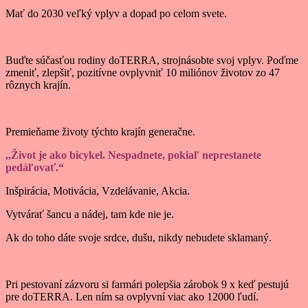
Mať do 2030 veľký vplyv a dopad po celom svete.
Buďte súčasťou rodiny doTERRA, strojnásobte svoj vplyv. Poďme
zmeniť, zlepšiť, pozitívne ovplyvniť 10 miliónov životov zo 47
rôznych krajín.
Premieňame životy týchto krajín generačne.
,,Život je ako bicykel. Nespadnete, pokiaľ neprestanete
pedáľovať.“
Inšpirácia, Motivácia, Vzdelávanie, Akcia.
Vytvárať šancu a nádej, tam kde nie je.
Ak do toho dáte svoje srdce, dušu, nikdy nebudete sklamaný.
Pri pestovaní zázvoru si farmári polepšia zárobok 9 x keď pestujú
pre doTERRA. Len ním sa ovplyvní viac ako 12000 ľudí.