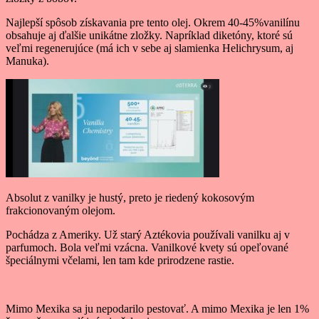
Najlepší spôsob získavania pre tento olej. Okrem 40-45%vanilínu
obsahuje aj ďalšie unikátne zložky. Napríklad diketóny, ktoré sú
veľmi regenerujúce (má ich v sebe aj slamienka Helichrysum, aj
Manuka).
Absolut z vanilky je hustý, preto je riedený kokosovým
frakcionovaným olejom.
Pochádza z Ameriky. Už starý Aztékovia používali vanilku aj v
parfumoch. Bola veľmi vzácna. Vanilkové kvety sú opeľované
špeciálnymi včelami, len tam kde prirodzene rastie.
Mimo Mexika sa ju nepodarilo pestovať. A mimo Mexika je len 1%