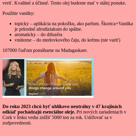
veriť. Kvalitné a účinné. Tento olej budeme mať v stálej ponuke.
Použitie vanilky:
topicky – aplikácia na pokožku, ako parfum. Škorica+Vanilka
je prírodné afrodiziakum do spálne.
aromaticky – do difuzéra
vnútorne – do medovkového čaju, do krému (nie variť)
107000 ľuďom pomáhame na Madagaskare.
Do roku 2023 chcú byť uhlíkovo neutrálny v 47 krajinách
odkiaľ pochádzajú esenciálne oleje.
Pri nových zariadeniach v
Cork v Írsku vedia znížiť 5000 ton za rok. Udržovať sa v
zodpovednosti.