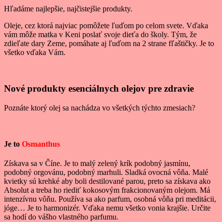
Hľadáme najlepšie, najčistejšie produkty.
Oleje, cez ktorá najviac pomôžete ľuďom po celom svete. Vďaka
vám môže matka v Keni poslať svoje dieťa do školy. Tým, že
zdieľate dary Zeme, pomáhate aj ľuďom na 2 strane fľaštičky. Je to
všetko vďaka Vám.
Nové produkty esenciálnych olejov pre zdravie
Poznáte ktorý olej sa nachádza vo všetkých týchto zmesiach?
Je to
Osmanthus
Získava sa v Číne. Je to malý zelený krík podobný jasmínu,
podobný orgovánu, podobný marhuli. Sladká ovocná vôňa. Malé
kvietky sú krehké aby boli destilované parou, preto sa získava ako
Absolut a treba ho riediť kokosovým frakcionovaným olejom. Má
intenzívnu vôňu. Používa sa ako parfum, osobná vôňa pri meditácii,
jóge… Je to harmonizér. Vďaka nemu všetko vonia krajšie. Určite
sa hodí do vášho vlastného parfumu.