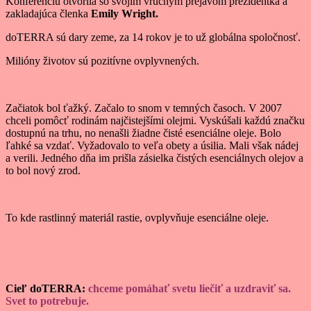
Konferenciu otvorila so svojím vrúcnym prejavom prezidentka a
zakladajúca členka
Emily
Wright.
doTERRA sú dary zeme, za 14 rokov je to už globálna spoločnosť.
Milióny životov sú pozitívne ovplyvnených.
Začiatok bol ťažký. Začalo to snom v temných časoch. V 2007
chceli pomôcť rodinám najčistejšími olejmi. Vyskúšali každú značku
dostupnú na trhu, no nenašli žiadne čisté esenciálne oleje. Bolo
ľahké sa vzdať. Vyžadovalo to veľa obety a úsilia. Mali však nádej
a verili. Jedného dňa im prišla zásielka čistých esenciálnych olejov a
to bol nový zrod.
To kde rastlinný materiál rastie, ovplyvňuje esenciálne oleje.
Cieľ doTERRA:
chceme pomáhať svetu liečiť a uzdraviť sa.
Svet to potrebuje.