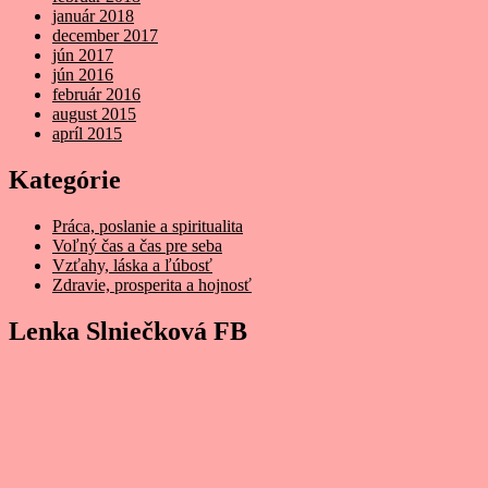
január 2018
december 2017
jún 2017
jún 2016
február 2016
august 2015
apríl 2015
Kategórie
Práca, poslanie a spiritualita
Voľný čas a čas pre seba
Vzťahy, láska a ľúbosť
Zdravie, prosperita a hojnosť
Lenka Slniečková FB