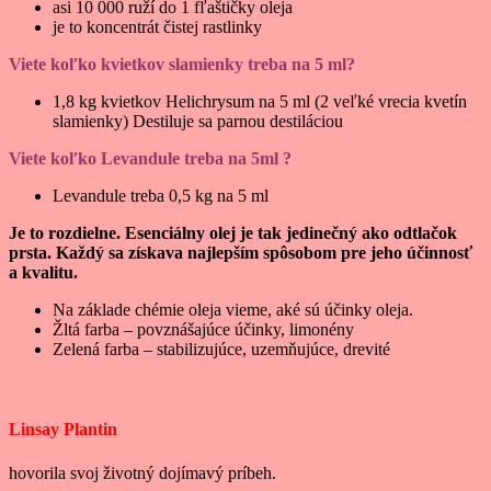
asi 10 000 ruží do 1 fľaštičky oleja
je to koncentrát čistej rastlinky
Viete koľko kvietkov slamienky treba na 5 ml?
1,8 kg kvietkov Helichrysum na 5 ml (2 veľké vrecia kvetín
slamienky) Destiluje sa parnou destiláciou
Viete koľko Levandule treba na 5ml ?
Levandule treba 0,5 kg na 5 ml
Je to rozdielne. Esenciálny olej je tak jedinečný ako odtlačok
prsta. Každý sa získava najlepším spôsobom pre jeho účinnosť
a kvalitu.
Na základe chémie oleja vieme, aké sú účinky oleja.
Žltá farba – povznášajúce účinky, limonény
Zelená farba – stabilizujúce, uzemňujúce, drevité
Linsay Plantin
hovorila svoj životný dojímavý príbeh.