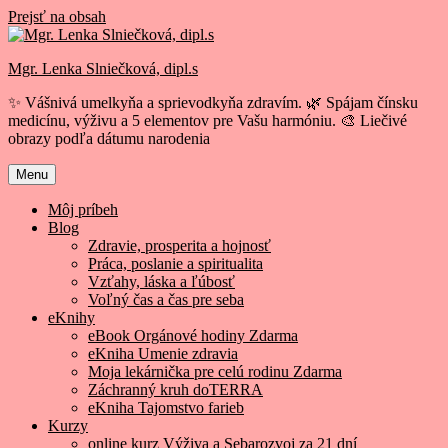
Prejsť na obsah
Mgr. Lenka Slniečková, dipl.s
✨ Vášnivá umelkyňa a sprievodkyňa zdravím. 🌿 Spájam čínsku
medicínu, výživu a 5 elementov pre Vašu harmóniu. 🎨 Liečivé
obrazy podľa dátumu narodenia
Menu
Môj príbeh
Blog
Zdravie, prosperita a hojnosť
Práca, poslanie a spiritualita
Vzťahy, láska a ľúbosť
Voľný čas a čas pre seba
eKnihy
eBook Orgánové hodiny Zdarma
eKniha Umenie zdravia
Moja lekárnička pre celú rodinu Zdarma
Záchranný kruh doTERRA
eKniha Tajomstvo farieb
Kurzy
online kurz Výživa a Sebarozvoj za 21 dní