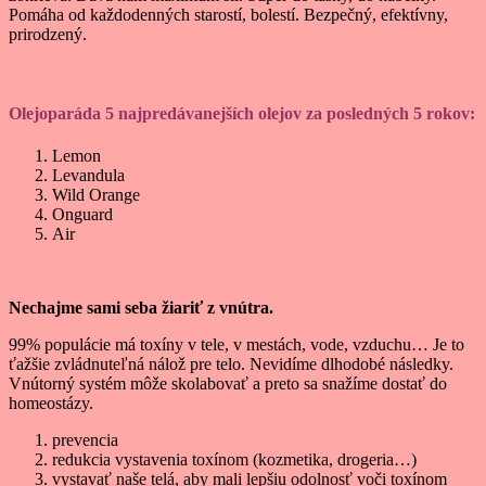
Pomáha od každodenných starostí, bolestí. Bezpečný, efektívny,
prirodzený.
Olejoparáda 5 najpredávanejších olejov
za posledných 5 rokov:
Lemon
Levandula
Wild Orange
Onguard
Air
Nechajme sami seba žiariť z vnútra.
99% populácie má toxíny v tele, v mestách, vode, vzduchu… Je to
ťažšie zvládnuteľná nálož pre telo. Nevidíme dlhodobé následky.
Vnútorný systém môže skolabovať a preto sa snažíme dostať do
homeostázy.
prevencia
redukcia vystavenia toxínom (kozmetika, drogeria…)
vystavať naše telá, aby mali lepšiu odolnosť voči toxínom