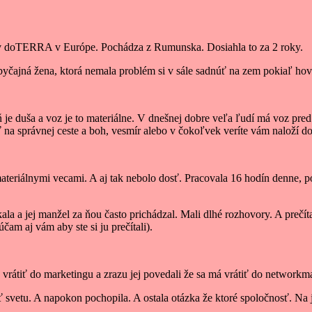
a v doTERRA v Európe. Pochádza z Rumunska. Dosiahla to za 2 roky.
 obyčajná žena, ktorá nemala problém si v sále sadnúť na zem pokiaľ hov
je duša a voz je to materiálne. V dnešnej dobre veľa ľudí má voz pred
na správnej ceste a boh, vesmír alebo v čokoľvek veríte vám naloží do
ateriálnymi vecami. A aj tak nebolo dosť. Pracovala 16 hodín denne, po
kala a jej manžel za ňou často prichádzal. Mali dlhé rozhovory. A prečít
čam aj vám aby ste si ju prečítali).
 vrátiť do marketingu a zrazu jej povedali že sa má vrátiť do networkm
iť svetu. A napokon pochopila. A ostala otázka že ktoré spoločnosť. Na 