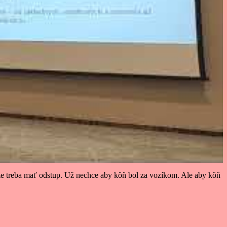
, že treba mať odstup. Už nechce aby kôň bol za vozíkom. Ale aby kôň