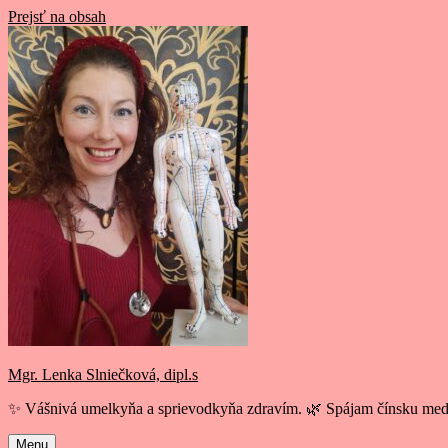
Prejsť na obsah
Mgr. Lenka Slniečková, dipl.s
✨ Vášnivá umelkyňa a sprievodkyňa zdravím. 🌿 Spájam čínsku medi
Menu