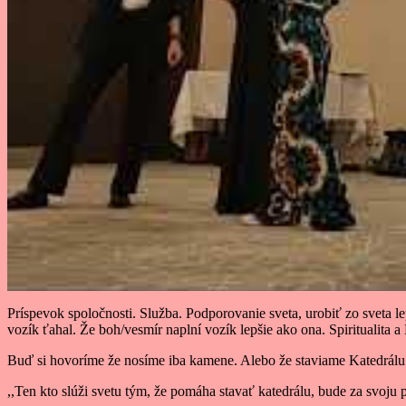
Príspevok spoločnosti. Služba. Podporovanie sveta, urobiť zo sveta l
vozík ťahal. Že boh/vesmír naplní vozík lepšie ako ona. Spiritualita a
Buď si hovoríme že nosíme iba kamene. Alebo že staviame Katedrálu a
,,Ten kto slúži svetu tým, že pomáha stavať katedrálu, bude za svoju