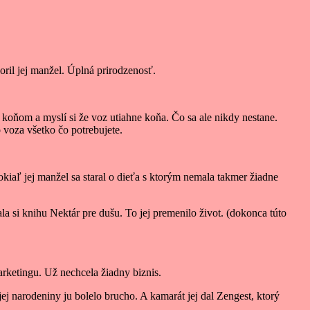
oril jej manžel. Úplná prirodzenosť.
 koňom a myslí si že voz utiahne koňa. Čo sa ale nikdy nestane.
 voza všetko čo potrebujete.
kiaľ jej manžel sa staral o dieťa s ktorým nemala takmer žiadne
ala si knihu Nektár pre dušu. To jej premenilo život. (dokonca túto
arketingu. Už nechcela žiadny biznis.
jej narodeniny ju bolelo brucho. A kamarát jej dal Zengest, ktorý