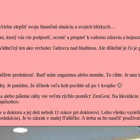
 Alebo zlepšiť svoju finančnú situáciu a svojich blízkych…
, ktorý vás vie podporiť, oceniť a prispieť k vašemu zdraviu a hojnost
iditeľný len ako vrcholec ľadovca nad hladinou. Ale dôležité je čo je p
žete predstierať. Buď máte orgazmus alebo nemáte. To cítite. Je tam is
j. Je parádne, že účinok veľa krát pocítite už po 1 kvapke 🙂
a alebo pálenie záhy vie veľmi rýchlo pomôcť ZenGest. Na likvidáciu
 spôsobov.
oktora a jej deti neboli 11 rokov pri doktorovi. Lebo všetko vyrieši
dukáciu). Je to zázrak v malej fľaštičke. A treba sa ho naučiť používať