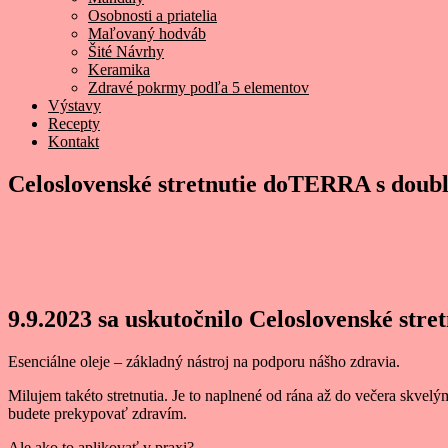
Osobnosti a priatelia
Maľovaný hodváb
Šité Návrhy
Keramika
Zdravé pokrmy podľa 5 elementov
Výstavy
Recepty
Kontakt
Celoslovenské stretnutie doTERRA s doub
9.9.2023 sa uskutočnilo Celoslovenské st
Esenciálne oleje – základný nástroj na podporu nášho zdravia.
Milujem takéto stretnutia. Je to naplnené od rána až do večera skve
budete prekypovať zdravím.
Ale ako to aplikovať v praxi?