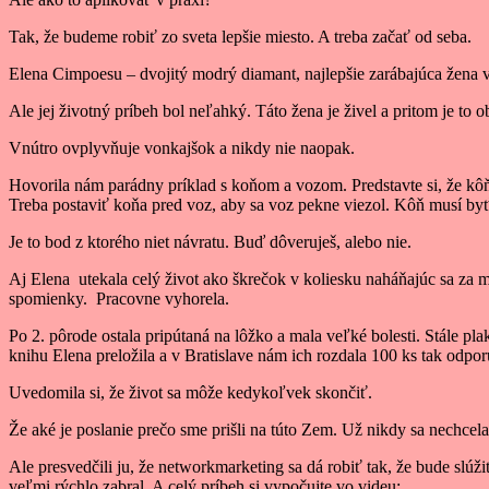
Tak, že budeme robiť zo sveta lepšie miesto. A treba začať od seba.
Elena Cimpoesu – dvojitý modrý diamant, najlepšie zarábajúca žen
Ale jej životný príbeh bol neľahký. Táto žena je živel a pritom je to
Vnútro ovplyvňuje vonkajšok a nikdy nie naopak.
Hovorila nám parádny príklad s koňom a vozom. Predstavte si, že kôň 
Treba postaviť koňa pred voz, aby sa voz pekne viezol. Kôň musí byť 
Je to bod z ktorého niet návratu. Buď dôveruješ, alebo nie.
Aj Elena utekala celý život ako škrečok v koliesku naháňajúc sa za m
spomienky. Pracovne vyhorela.
Po 2. pôrode ostala pripútaná na lôžko a mala veľké bolesti. Stále pla
knihu Elena preložila a v Bratislave nám ich rozdala 100 ks tak odporú
Uvedomila si, že život sa môže kedykoľvek skončiť.
Že aké je poslanie prečo sme prišli na túto Zem. Už nikdy sa nechcela
Ale presvedčili ju, že networkmarketing sa dá robiť tak, že bude slúž
veľmi rýchlo zabral. A celý príbeh si vypočujte vo videu: