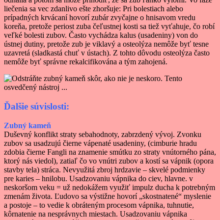
liečenia sa vec zdanlivo ešte zhoršuje: Pri bolestiach alebo
prípadných krvácaní hovorí zubár zvyčajne o hnisavom vredu
koreňa, pretože periost zuba čeľustnej kosti sa tiež vyťahuje, čo robí
veľké bolesti zubov. Často vychádza kalus (usadeniny) von do
ústnej dutiny, pretože zub je viklavý a osteolýza nemôže byť tesne
uzavretá (sladkastá chuť v ústach). Z tohto dôvodu osteolýza často
nemôže byť správne rekalcifikována a tým zahojená.
Ďalšie súvislosti:
Zubný kameň
Duševný konflikt straty sebahodnoty, zabrzdený vývoj. Zvonku
zubov sa usadzujú čierne vápenaté usadeniny, (cimburie hradu
zdobia čierne Fangli na znamenie smútku zo straty vnútorného pána,
ktorý nás viedol), zatiaľ čo vo vnútri zubov a kostí sa vápnik (opora
stavby tela) stráca. Nevyužitá zbroj hrdzavie – skvelé podmienky
pre karies – hnilobu. Usadzovaniu vápnika do ciev, hlavne. v
neskoršom veku = už nedokážem využiť impulz ducha k potrebným
zmenám života. Ľudovo sa výstižne hovorí „skostnatené“ myslenie
a postoje – to vedie k obráteným procesom vápnika, tuhnutie,
kôrnatenie na nesprávnych miestach. Usadzovaniu vápnika