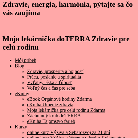
Zdravie, energia, harmónia, pýtajte sa čo
vás zaujíma
Moja lekárnička doTERRA Zdravie pre
celú rodinu
Môj príbeh
Blog
Zdravie, prosperita a hojnosť
Práca, poslanie a spiritualita
Vzťahy, láska a ľúbosť
Voľný čas a čas pre seba
eKnihy
eBook Orgánové hodiny Zdarma
eKniha Umenie zdravia
Moja lekárnička pre celú rodinu Zdarma
Záchranný kruh doTERRA
eKniha Tajomstvo farieb
Kurzy
online kurz Výživa a Sebarozvoj za 21 dní
online kurz Výživa a Varenie v kruhu 5 elementov