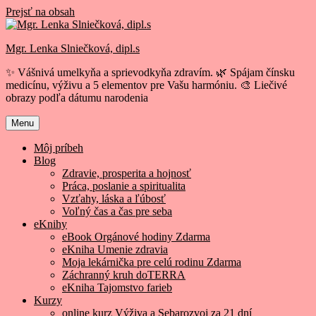
Prejsť na obsah
Mgr. Lenka Slniečková, dipl.s
✨ Vášnivá umelkyňa a sprievodkyňa zdravím. 🌿 Spájam čínsku
medicínu, výživu a 5 elementov pre Vašu harmóniu. 🎨 Liečivé
obrazy podľa dátumu narodenia
Menu
Môj príbeh
Blog
Zdravie, prosperita a hojnosť
Práca, poslanie a spiritualita
Vzťahy, láska a ľúbosť
Voľný čas a čas pre seba
eKnihy
eBook Orgánové hodiny Zdarma
eKniha Umenie zdravia
Moja lekárnička pre celú rodinu Zdarma
Záchranný kruh doTERRA
eKniha Tajomstvo farieb
Kurzy
online kurz Výživa a Sebarozvoj za 21 dní