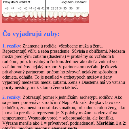
Čo vyjadrujú zuby:
1. rezáky
: Znamenajú rodičia, všeobecne muža a ženu.
Reprezentujú vôľu a seba presadenie. Súvisia s obličkami. Medzera
medzi prednými zubami (diastema) = problémy so vzťahom k
rodičom, príp. k ostatným ľuďom. Jedinec ako dieťa vnímal vo
vzťahu rodičov nejaký rozpor. V partnerskom vzťahu je človek
priťahovaný partnerom, pričom ho zároveň nejakým spôsobom
odmieta, odháňa. To je nesúlad v archetypoch mužov a ženy
vyjadrený medzerou medzi zubami. Žena s Diastema má vo vzťahu
pocity neistoty, muž s touto ženou taktiež.
2. rezáky:
Zobrazujú pomer k jedničkám, archetypu rodičov. Ako
sa jedinec porovnáva s rodičmi? Napr. Ak kríži dvojka vľavo cez
jedničku, znamená to nesúhlas s matkou, prípadne s rolou ženy, ako
ju matka pre dieťa reprezentuje. Z polohy možno usudzovať na
temperament. Vystupuje vpred = sebapresadeniu, ale konflikt.
Výrazne menšie ako 1 = prívetivosť, podriadenosť.
Meridián 1 a 2:
obličky, močový mechúr,
element voda.