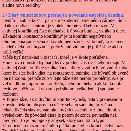
žiadne nové recidívy.
2 / Diery vnútri zubov, presnejšie povedané osteolýza dentínu.
Dentín – zubná kosť – patrí k mezodermu, strednému zárodečnímu
plátku, riadiace centrum je v bielej hmote veľkého mozgu. V
aktívnej konfliktnej fáze dochádza k úbytku buniek, vznikajú diery.
Základom „kousacího konfliktu“ je tu konflikt negatívneho
ohodnotenia sama seba z dôvodu nemožnosti sa brániť, to znamená
chcieť niekoho uhryznúť, pretože indivíduum je príliš silné alebo
príliš veľké.
Môže byť napríklad u dieťaťa, ktoré je v škole preťažené.
Hamerovo ohnisko (spínač) leží v prednej časti veľkého mozgu. V
aktívnej časti konflikte vznikajú teda diery v zuboch, vo vnútri zuba,
ktoré by síce boli vidieť na röntgenové. snímke, ale bývajú objavené
iba náhodou, pretože zub v tejto fáze ešte nerobí problémy. Ale pri
veľmi dlhom, úpornom konfliktu, alebo prebiehajú ak krátkodobé
recidíve, môže sa takýto zub pri silnom poškodení aj spontánne
rozlomiť.
V hojivé fáze, ak indivíduum konflikt vyrieši, teda v prenesenom
zmysle niekoho uhryzne na účely sebapresadeniu, tu začína
rekalcifikácia skrz vytvárania nových usadenín v zubnej dreni, s
výsledkom, že pôvodná diera je potom dokonca pevnejšia než
predtým. To je biologický zmysel, ktorý sa u tohto typu
zárodočného mezodermálního plátku prejaví na konci liečivé fázy.
Tragické je len to, že diera v zube začína bolieť až po nástupe