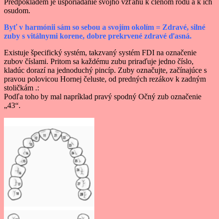
Predpokladem je usporiadanie svojho vzťahu k členom rodu a k ich
osudom.
Byť v harmónii sám so sebou a svojím okolím = Zdravé, silné
zuby s vitálnymi korene, dobre prekrvené zdravé ďasná.
Existuje špecifický systém, takzvaný systém FDI na označenie
zubov číslami. Pritom sa každému zubu priraďuje jedno číslo,
kladúc dorazí na jednoduchý pincíp. Zuby označujte, začínajúce s
pravou polovicou Hornej čeluste, od predných rezákov k zadným
stoličkám .:
Podľa toho by mal napríklad pravý spodný Očný zub označenie
„43“.