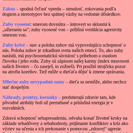
Zákus –
spodná čeľusť vpredu – strnulosť, rokovania podľa
dogiem a stereotypov bez spätnej väzby na vedomie dôsledkov.
Zuby vyosené
: smerom dovnútra – introvert so sklonmi k
„užieraniu sa“; zuby vyosené von – prílišná ventilácia agresivity
smerom von.
Zuby krivé –
stav a poloha zubov má vypovedajúcu schopnosť o
nás. Poloha zubov je zrkadlom sveta našich emocí. To, ako zuby
narástli, má psychosomatickú súvislosť s príbehom a osudom
človeka i jeho rodu. Zuby sú zápisom našej karmy (index mravnosti
našich životov – čo zaseješ, to zožneš). Pri použití strojčeka pozor
na atrofiu koreňov. Tiež môže u dieťaťa dôjsť k zmene správania.
Mliečne zuby nevypadnú samy
– dieťa sa nemôže, alebo nechce
stať dospelým
Náhrady, protézy, korunky –
predstierajú zdravie tam, kde
pôvodné atribúty boli už premrhané a príslušná energia je v
rozvalinách.
Zdravá schopnosť sebapresadeniu, odvaha konať životné kroky na
základe sebadôvery a sebahodnoty, prijímanie konfliktov a kríz ako
výziev na učenia a ich prekonanie s pomocou „zdravej“ agresie.