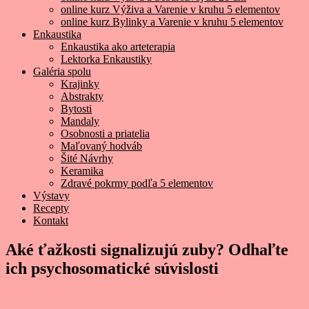
online kurz Výživa a Varenie v kruhu 5 elementov
online kurz Bylinky a Varenie v kruhu 5 elementov
Enkaustika
Enkaustika ako arteterapia
Lektorka Enkaustiky
Galéria spolu
Krajinky
Abstrakty
Bytosti
Mandaly
Osobnosti a priatelia
Maľovaný hodváb
Šité Návrhy
Keramika
Zdravé pokrmy podľa 5 elementov
Výstavy
Recepty
Kontakt
Aké ťažkosti signalizujú zuby? Odhaľte
ich psychosomatické súvislosti