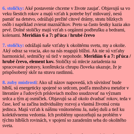
6. stoličky:
Aké postavenie chceme v živote zaujať. Objavujú sa vo
veku šiestich rokov a majú vzťah k potrebe byť milovaný, nesú
pamäť na detstvo, odrážajú prežité citové drámy, stratu blízkych
osôb i napríklad zvierat maznáčikov. Preto sa často šestky kazia ako
prvé. Dolné stoličky majú vzťah s orgánmi podbrušku a bedrami,
kolenami.
Meridián 6 a 7: pľúca / hrubé črevo
7. stoličky:
odrážajú naše vzťahy k okolitému svetu, my a okolie.
Aký odraz sa vracia, ako na nás reagujú blížni. Ak nie sú vzťahy
harmonické, sedmičky sú tiež v nepohode.
Meridián 6 a 7: pľúca /
hrubé črevo, element kov.
Stoličky sú mlecie zariadenia na
spracovanie potravy, konštrukcia chrupu človeka ukazuje, že je
prispôsobený skôr na stravu rastlinnú.
8. zuby múdrosti
: Ako už názov napovedá, ich súvislosť bude
hlbší, sú energeticky spojené so srdcom, podľa množstva metafor v
literatúre a ľudových prísloviach možno usudzovať na význam
srdca a tým aj osmičiek. Objavujú sa až okolo dvadsať rokov, teda v
čase, keď sa začína individuálny rozvoj a vlastná životná cesta
jedinca. Majú vzťah k nášmu vnútornému Ja, našej duši a tiež ku
kolektívnemu vedomia. Ich problémy upozorňujú na problém v
týchto hlbších rovinách, v spojení so zaradením seba do okolitého
sveta.