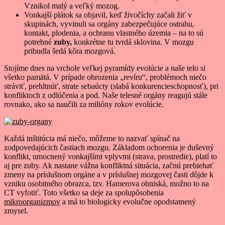
Vznikol malý a veľký mozog.
Vonkajší plátok sa objavil, keď živočíchy začali žiť v
skupinách, vyvinuli sa orgány zabezpečujúce ostrahu,
kontakt, plodenia, a ochranu vlastného územia – na to sú
potrebné
zuby,
konkrétne tu tvrdá sklovina. V mozgu
pribudla šedá kôra mozgová.
Stojíme dnes na vrchole veľkej pyramídy evolúcie a naše telo si
všetko pamätá. V prípade ohrozenia „revíru“, problémoch niečo
stráviť, prehltnúť, strate sebaúcty (slabá konkurencieschopnosť), pri
konfliktoch z odlúčenia a pod. Naše telesné orgány reagujú stále
rovnako, ako sa naučili za milióny rokov evolúcie.
Každá inštitúcia má niečo, môžeme to nazvať spínač na
zodpovedajúcich častiach mozgu. Základom ochorenia je duševný
konflikt, umocnený vonkajšími vplyvmi (strava, prostredie), platí to
aj pre zuby. Ak nastane vážna konfliktná situácia, začnú prebiehať
zmeny na príslušnom orgáne a v príslušnej mozgovej časti dôjde k
vzniku osobitného obrazca, tzv. Hamerova ohniská, možno to na
CT vyfotiť. Toto všetko sa deje za spolupôsobenia
mikroorganizmov
a má to biologicky evolučne opodstatnený
zmysel.