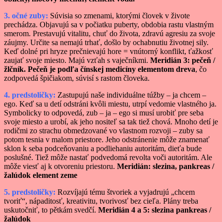
3. očné zuby:
Súvisia so zmenami, ktorými človek v živote
prechádza. Objavujú sa v počiatku puberty, obdobia rastu vlastným
smerom. Prestavujú vitalitu, chuť do života, zdravú agresiu za svoje
záujmy. Určite sa nemajú trhať, došlo by ochabnutiu životnej sily.
Keď dolné pri hryze prečnievajú hore = vnútorný konflikt, ťažkosť
zaujať svoje miesto. Majú vzťah s vaječníkmi.
Meridián 3: pečeň /
žlčník. Pečeň je podľa čínskej medicíny elementom dreva
, čo
zodpovedá špičiakom, súvisí s rastom človeka.
4. predstoličky:
Zastupujú naše individuálne túžby – ja chcem –
ego. Keď sa u detí odstráni kvôli miestu, utrpí vedomie vlastného ja.
Symbolicky to odpovedá, zub – ja – ego si musí urobiť pre seba
svoje miesto a urobí, ak jeho nositeľ sa tak tiež chová. Mnoho detí je
rodičmi zo strachu obmedzované vo vlastnom rozvoji – zuby sa
potom tesnia v malom priestore. Jeho odstránenie môže znamenať
sklon k seba podceňovaniu a podliehaniu autoritám, dieťa bude
poslušné. Tiež môže nastať podvedomá revolta voči autoritám. Ale
môže viesť aj k otvoreniu priestoru.
Meridián: slezina, pankreas /
žalúdok element zeme
5. predstoličky:
Rozvíjajú tému štvoriek a vyjadrujú „chcem
tvoriť“, nápaditosť, kreativitu, tvorivosť bez cieľa. Plány treba
uskutočniť, to pětkám svedčí.
Meridián 4 a 5: slezina pankreas /
žalúdok