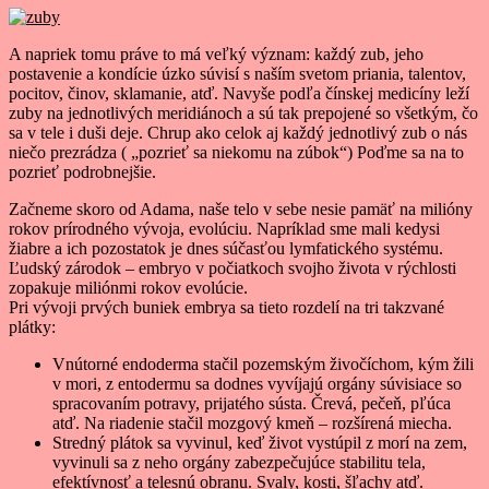
A napriek tomu práve to má veľký význam: každý zub, jeho
postavenie a kondície úzko súvisí s naším svetom priania, talentov,
pocitov, činov, sklamanie, atď. Navyše podľa čínskej medicíny leží
zuby na jednotlivých meridiánoch a sú tak prepojené so všetkým, čo
sa v tele i duši deje. Chrup ako celok aj každý jednotlivý zub o nás
niečo prezrádza ( „pozrieť sa niekomu na zúbok“) Poďme sa na to
pozrieť podrobnejšie.
Začneme skoro od Adama, naše telo v sebe nesie pamäť na milióny
rokov prírodného vývoja, evolúciu. Napríklad sme mali kedysi
žiabre a ich pozostatok je dnes súčasťou lymfatického systému.
Ľudský zárodok – embryo v počiatkoch svojho života v rýchlosti
zopakuje miliónmi rokov evolúcie.
Pri vývoji prvých buniek embrya sa tieto rozdelí na tri takzvané
plátky:
Vnútorné endoderma stačil pozemským živočíchom, kým žili
v mori, z entodermu sa dodnes vyvíjajú orgány súvisiace so
spracovaním potravy, prijatého sústa. Črevá, pečeň, pľúca
atď. Na riadenie stačil mozgový kmeň – rozšírená miecha.
Stredný plátok sa vyvinul, keď život vystúpil z morí na zem,
vyvinuli sa z neho orgány zabezpečujúce stabilitu tela,
efektívnosť a telesnú obranu. Svaly, kosti, šľachy atď.