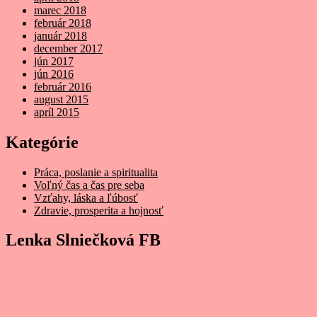
marec 2018
február 2018
január 2018
december 2017
jún 2017
jún 2016
február 2016
august 2015
apríl 2015
Kategórie
Práca, poslanie a spiritualita
Voľný čas a čas pre seba
Vzťahy, láska a ľúbosť
Zdravie, prosperita a hojnosť
Lenka Slniečková FB