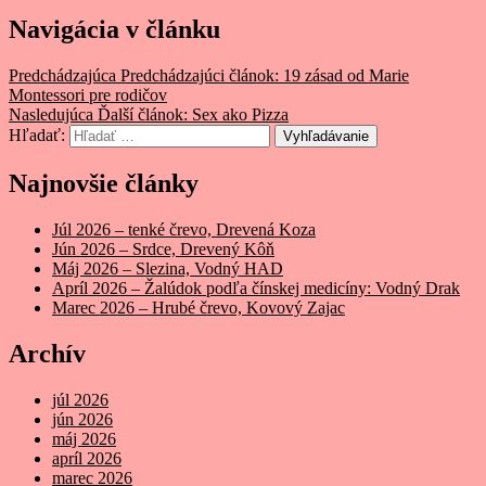
Navigácia v článku
Predchádzajúca
Predchádzajúci článok:
19 zásad od Marie
Montessori pre rodičov
Nasledujúca
Ďalší článok:
Sex ako Pizza
Hľadať:
Vyhľadávanie
Najnovšie články
Júl 2026 – tenké črevo, Drevená Koza
Jún 2026 – Srdce, Drevený Kôň
Máj 2026 – Slezina, Vodný HAD
Apríl 2026 – Žalúdok podľa čínskej medicíny: Vodný Drak
Marec 2026 – Hrubé črevo, Kovový Zajac
Archív
júl 2026
jún 2026
máj 2026
apríl 2026
marec 2026