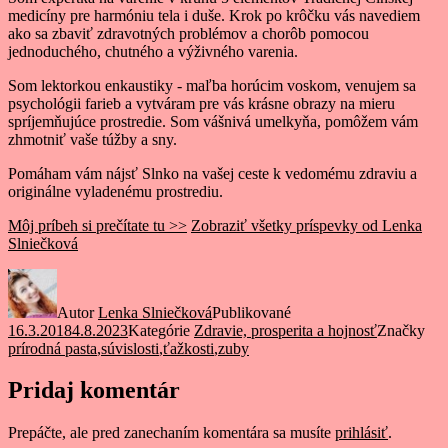
medicíny pre harmóniu tela i duše. Krok po krôčku vás navediem
ako sa zbaviť zdravotných problémov a chorôb pomocou
jednoduchého, chutného a výživného varenia.
Som lektorkou enkaustiky - maľba horúcim voskom, venujem sa
psychológii farieb a vytváram pre vás krásne obrazy na mieru
spríjemňujúce prostredie. Som vášnivá umelkyňa, pomôžem vám
zhmotniť vaše túžby a sny.
Pomáham vám nájsť Slnko na vašej ceste k vedomému zdraviu a
originálne vyladenému prostrediu.
Môj príbeh si prečítate tu >>
Zobraziť všetky príspevky od Lenka
Slniečková
Autor
Lenka Slniečková
Publikované
16.3.2018
4.8.2023
Kategórie
Zdravie, prosperita a hojnosť
Značky
prírodná pasta
,
súvislosti
,
ťažkosti
,
zuby
Pridaj komentár
Prepáčte, ale pred zanechaním komentára sa musíte
prihlásiť
.