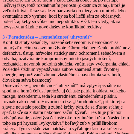
liečivej fázy, totiž roztiahnutím periostu (okostnica zuba), ktorá je
veľmi citlivá. Teraz sa ale zubár zavŕta do diery, zub umŕtvi alebo
eventuálne zub vytrhne, hoci by sa bol liečil sám za občasných
bolestí, aj keby sa vôbec nič nepodniklo. Však len vtedy, ak sa
nevyskytnú žiadne nové duševné konfliktné recidívy.
3 / Paradentóza – „nemohúcnosť uhryznúť“
Konflikt straty sebaúcty, urazené sebavedomie, nemožnosť sa
prehrýzť niečím vo svojom živote. Chronické neriešenie problémov,
defenzíva, ústup, mŕtvolne statický stav, ochromená sebadôvera a
odvaha, uzatváranie kompromisov miesto jasných riešení,
rezignácia, navonok pokojná situácia, vnútri stav vyčerpania, chlad.
Posledné štádium vypadávania zubov znamená stratu životnej
energie, nepoužívané zbrane vlastného sebavedomia sa zahodí,
človek sa stáva bezmocný.
Duševný stav „nemohúcnosť uhryznúť“ má vplyv špeciálne na
spodnú a hornú čeľusť pretože aj čeľuste patria k oblasti veľkého
mozgu, mezodermu, teda ku strednému zárodečnému plátku,
rovnako ako dentín. Hovoríme o tzv. „Parodontóze“, pri ktorej sa
zjavne neustále predlžujú zubné krčky tým, že sa ďasno sťahuje
späť, takže sa zubami nakoniec začnú kývať. Tiež tu je príčinou
odvápňovanie, osteolýza čeľuste okolo zubného krčka. Následkom
toho sa pri hryzení „vykyvkáva“ boľavý zub v príliš širokom
krátery. Tým sa stále viac natrhává a vyťahuje ďasno a krčky sa
odhalia a potom sa môže prihodiť, že sa zub ľahko vylomí. Vo fáze