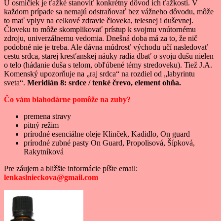
U osmičiek je ťažké stanoviť konkrétny dôvod ich ťažkostí. V
každom prípade sa nemajú odstraňovať bez vážneho dôvodu, môže
to mať vplyv na celkové zdravie človeka, telesnej i duševnej.
Človeku to môže skomplikovať prístup k svojmu vnútornému
zdroju, univerzálnemu vedomia. Dnešná doba má za to, že nič
podobné nie je treba. Ale dávna múdrosť východu učí nasledovať
cestu srdca, starej kresťanskej náuky radia dbať o svoju dušu nielen
o telo (hádanie duša s telom, obľúbené témy stredoveku). Tiež J.A.
Komenský upozorňuje na „raj srdca“ na rozdiel od „labyrintu
sveta“.
Meridián 8: srdce / tenké črevo, element ohňa.
Čo vám blahodárne pomôže na zuby?
premena stravy
pitný režim
prírodné esenciálne oleje Klinček, Kadidlo, On guard
prírodné zubné pasty On Guard, Propolisová, Šípková,
Rakytníková
Pre záujem a bližšie informácie píšte email:
lenkaslnieckova@gmail.com