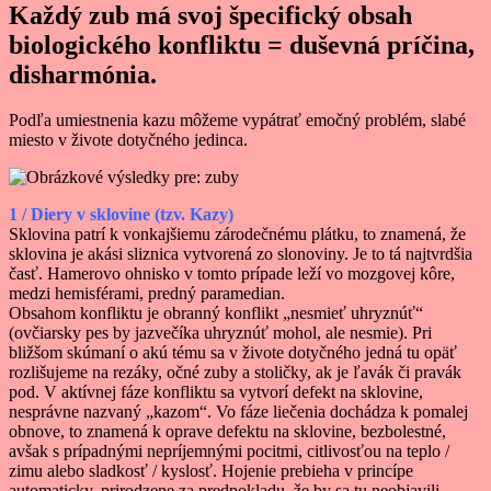
Každý zub má svoj špecifický obsah
biologického konfliktu = duševná príčina,
disharmónia.
Podľa umiestnenia kazu môžeme vypátrať emočný problém, slabé
miesto v živote dotyčného jedinca.
1 / Diery v sklovine (tzv. Kazy)
Sklovina patrí k vonkajšiemu zárodečnému plátku, to znamená, že
sklovina je akási sliznica vytvorená zo slonoviny. Je to tá najtvrdšia
časť. Hamerovo ohnisko v tomto prípade leží vo mozgovej kôre,
medzi hemisférami, predný paramedian.
Obsahom konfliktu je obranný konflikt „nesmieť uhryznúť“
(ovčiarsky pes by jazvečíka uhryznúť mohol, ale nesmie). Pri
bližšom skúmaní o akú tému sa v živote dotyčného jedná tu opäť
rozlišujeme na rezáky, očné zuby a stoličky, ak je ľavák či pravák
pod. V aktívnej fáze konfliktu sa vytvorí defekt na sklovine,
nesprávne nazvaný „kazom“. Vo fáze liečenia dochádza k pomalej
obnove, to znamená k oprave defektu na sklovine, bezbolestné,
avšak s prípadnými nepríjemnými pocitmi, citlivosťou na teplo /
zimu alebo sladkosť / kyslosť. Hojenie prebieha v princípe
automaticky, prirodzene za predpokladu, že by sa tu neobjavili