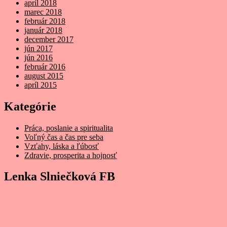
apríl 2018
marec 2018
február 2018
január 2018
december 2017
jún 2017
jún 2016
február 2016
august 2015
apríl 2015
Kategórie
Práca, poslanie a spiritualita
Voľný čas a čas pre seba
Vzťahy, láska a ľúbosť
Zdravie, prosperita a hojnosť
Lenka Slniečková FB