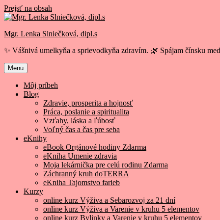
Prejsť na obsah
Mgr. Lenka Slniečková, dipl.s
✨ Vášnivá umelkyňa a sprievodkyňa zdravím. 🌿 Spájam čínsku medi
Menu
Môj príbeh
Blog
Zdravie, prosperita a hojnosť
Práca, poslanie a spiritualita
Vzťahy, láska a ľúbosť
Voľný čas a čas pre seba
eKnihy
eBook Orgánové hodiny Zdarma
eKniha Umenie zdravia
Moja lekárnička pre celú rodinu Zdarma
Záchranný kruh doTERRA
eKniha Tajomstvo farieb
Kurzy
online kurz Výživa a Sebarozvoj za 21 dní
online kurz Výživa a Varenie v kruhu 5 elementov
online kurz Bylinky a Varenie v kruhu 5 elementov