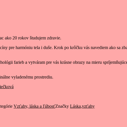
iac ako 20 rokov študujem zdravie.
icíny pre harmóniu tela i duše. Krok po krôčku vás navediem ako sa 
ológii farieb a vytváram pre vás krásne obrazy na mieru spríjemňuj
nálne vyladenému prostrediu.
niečková
tegórie
Vzťahy, láska a ľúbosť
Značky
Láska
,
vzťahy