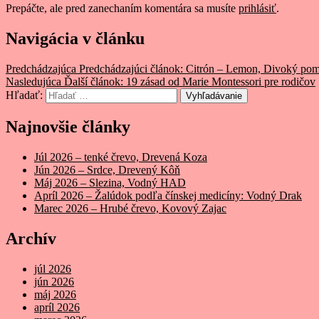
Prepáčte, ale pred zanechaním komentára sa musíte
prihlásiť
.
Navigácia v článku
Predchádzajúca
Predchádzajúci článok:
Citrón – Lemon, Divoký pom
Nasledujúca
Ďalší článok:
19 zásad od Marie Montessori pre rodičov
Hľadať:
Vyhľadávanie
Najnovšie články
Júl 2026 – tenké črevo, Drevená Koza
Jún 2026 – Srdce, Drevený Kôň
Máj 2026 – Slezina, Vodný HAD
Apríl 2026 – Žalúdok podľa čínskej medicíny: Vodný Drak
Marec 2026 – Hrubé črevo, Kovový Zajac
Archív
júl 2026
jún 2026
máj 2026
apríl 2026