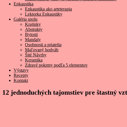
Enkaustika
Enkaustika ako arteterapia
Lektorka Enkaustiky
Galéria spolu
Krajinky
Abstrakty
Bytosti
Mandaly
Osobnosti a priatelia
Maľovaný hodváb
Šité Návrhy
Keramika
Zdravé pokrmy podľa 5 elementov
Výstavy
Recepty
Kontakt
12 jednoduchých tajomstiev pre štastný vz