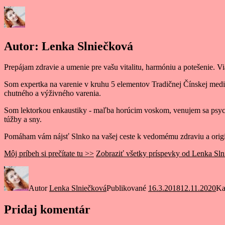
Autor:
Lenka Slniečková
Prepájam zdravie a umenie pre vašu vitalitu, harmóniu a potešenie. V
Som expertka na varenie v kruhu 5 elementov Tradičnej Čínskej med
chutného a výživného varenia.
Som lektorkou enkaustiky - maľba horúcim voskom, venujem sa psych
túžby a sny.
Pomáham vám nájsť Slnko na vašej ceste k vedomému zdraviu a origi
Môj príbeh si prečítate tu >>
Zobraziť všetky príspevky od Lenka Sl
Autor
Lenka Slniečková
Publikované
16.3.2018
12.11.2020
Ka
Pridaj komentár