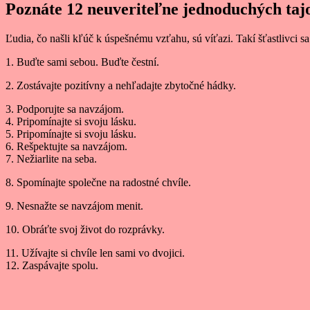
Poznáte 12 neuveriteľne jednoduchých taj
Ľudia, čo našli kľúč k úspešnému vzťahu, sú víťazi. Takí šťastlivci sa
1. Buďte sami sebou. Buďte čestní.
2. Zostávajte pozitívny a nehľadajte zbytočné hádky.
3. Podporujte sa navzájom.
4. Pripomínajte si svoju lásku.
5. Pripomínajte si svoju lásku.
6. Rešpektujte sa navzájom.
7. Nežiarlite na seba.
8. Spomínajte společne na radostné chvíle.
9. Nesnažte se navzájom menit.
10. Obráťte svoj život do rozprávky.
11. Užívajte si chvíle len sami vo dvojici.
12. Zaspávajte spolu.