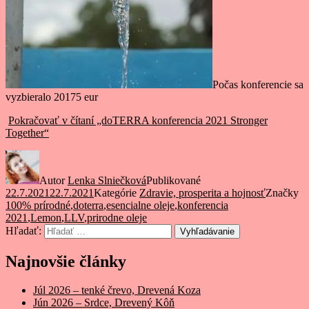
Počas konferencie sa
vyzbieralo 20175 eur
Pokračovať v čítaní
„doTERRA konferencia 2021 Stronger
Together“
Autor
Lenka Slniečková
Publikované
22.7.2021
22.7.2021
Kategórie
Zdravie, prosperita a hojnosť
Značky
100% prírodné
,
doterra
,
esencialne oleje
,
konferencia
2021
,
Lemon
,
LLV
,
prirodne oleje
Hľadať:
Vyhľadávanie
Najnovšie články
Júl 2026 – tenké črevo, Drevená Koza
Jún 2026 – Srdce, Drevený Kôň