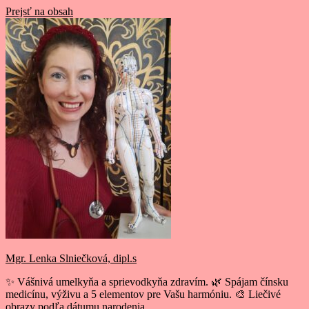
Prejsť na obsah
Mgr. Lenka Slniečková, dipl.s
✨ Vášnivá umelkyňa a sprievodkyňa zdravím. 🌿 Spájam čínsku
medicínu, výživu a 5 elementov pre Vašu harmóniu. 🎨 Liečivé
obrazy podľa dátumu narodenia