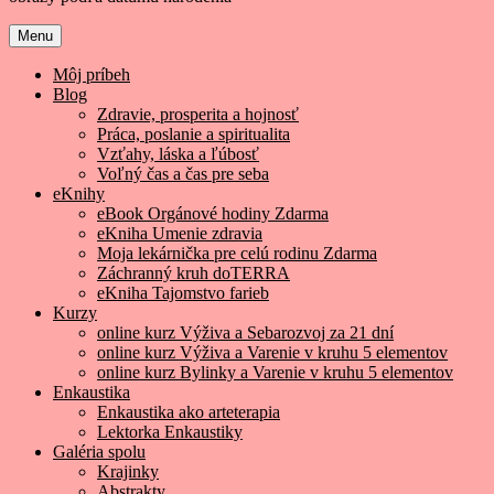
Menu
Môj príbeh
Blog
Zdravie, prosperita a hojnosť
Práca, poslanie a spiritualita
Vzťahy, láska a ľúbosť
Voľný čas a čas pre seba
eKnihy
eBook Orgánové hodiny Zdarma
eKniha Umenie zdravia
Moja lekárnička pre celú rodinu Zdarma
Záchranný kruh doTERRA
eKniha Tajomstvo farieb
Kurzy
online kurz Výživa a Sebarozvoj za 21 dní
online kurz Výživa a Varenie v kruhu 5 elementov
online kurz Bylinky a Varenie v kruhu 5 elementov
Enkaustika
Enkaustika ako arteterapia
Lektorka Enkaustiky
Galéria spolu
Krajinky
Abstrakty