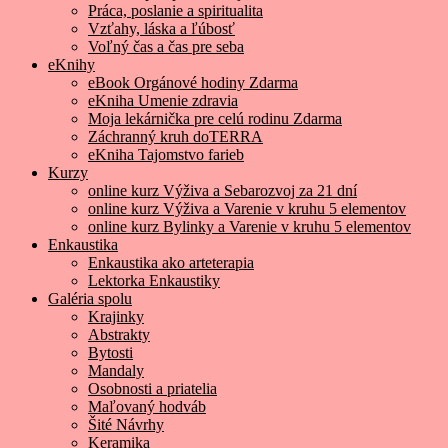
Práca, poslanie a spiritualita
Vzťahy, láska a ľúbosť
Voľný čas a čas pre seba
eKnihy
eBook Orgánové hodiny Zdarma
eKniha Umenie zdravia
Moja lekárnička pre celú rodinu Zdarma
Záchranný kruh doTERRA
eKniha Tajomstvo farieb
Kurzy
online kurz Výživa a Sebarozvoj za 21 dní
online kurz Výživa a Varenie v kruhu 5 elementov
online kurz Bylinky a Varenie v kruhu 5 elementov
Enkaustika
Enkaustika ako arteterapia
Lektorka Enkaustiky
Galéria spolu
Krajinky
Abstrakty
Bytosti
Mandaly
Osobnosti a priatelia
Maľovaný hodváb
Šité Návrhy
Keramika